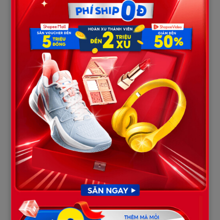
chuyện thì cười khẩy.
4. Đêm định mệnh
Đêm hôm đó, Tuấn cầm xẻng lén ra nghĩa địa. Ánh trăng mờ hắt
xuống, gió hun hút. Anh đào điên cuồng, đất văng tung tóe.
Trong đầu chỉ hiện lên hình ảnh sợi dây chuyền lấp lánh, như
chìa khóa để thoát nghèo.
Nhưng vừa chạm đến nắp quan tài, anh nghe tiếng gọi thất
thanh:
– Tuấn! Mày đang làm cái gì vậy?!
Đèn pin sáng rực. Đó là anh hai và chị cả, họ đã đoán trước ý định
nên theo dõi. Cả hai lao đến kéo Tuấn lại.
– Mày còn là con người không? Mẹ chưa tròn bảy ngày, mày đã
toan đào mộ!
– Trả lại vàng cho tôi! – Tuấn gào thét, giãy giụa.
Hàng xóm nghe tiếng ồn cũng ùa ra. Ánh đèn pin loang loáng,