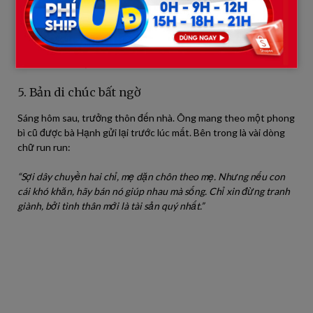
tiếng bàn tán rì rầm:
– Trời ơi, thằng út bà Hạnh định phá mộ mẹ thật kìa!
Tuấn bị giữ chặt, rũ rượi như kẻ mất hồn. Trong ánh mắt mọi
người chỉ còn sự khinh bỉ.
5. Bản di chúc bất ngờ
Sáng hôm sau, trưởng thôn đến nhà. Ông mang theo một phong
bì cũ được bà Hạnh gửi lại trước lúc mất. Bên trong là vài dòng
chữ run run:
“Sợi dây chuyền hai chỉ, mẹ dặn chôn theo mẹ. Nhưng nếu con
cái khó khăn, hãy bán nó giúp nhau mà sống. Chỉ xin đừng tranh
giành, bởi tình thân mới là tài sản quý nhất.”