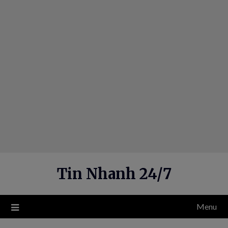
Skip
to
content
Tin Nhanh 24/7
Menu