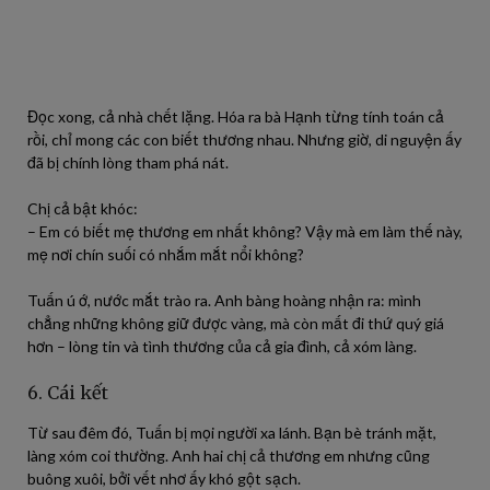
Đọc xong, cả nhà chết lặng. Hóa ra bà Hạnh từng tính toán cả
rồi, chỉ mong các con biết thương nhau. Nhưng giờ, di nguyện ấy
đã bị chính lòng tham phá nát.
Chị cả bật khóc:
– Em có biết mẹ thương em nhất không? Vậy mà em làm thế này,
mẹ nơi chín suối có nhắm mắt nổi không?
Tuấn ú ớ, nước mắt trào ra. Anh bàng hoàng nhận ra: mình
chẳng những không giữ được vàng, mà còn mất đi thứ quý giá
hơn – lòng tin và tình thương của cả gia đình, cả xóm làng.
6. Cái kết
Từ sau đêm đó, Tuấn bị mọi người xa lánh. Bạn bè tránh mặt,
làng xóm coi thường. Anh hai chị cả thương em nhưng cũng
buông xuôi, bởi vết nhơ ấy khó gột sạch.