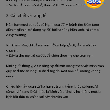
– Nó là thằng út, số khổ, thôi mẹ thương nó một chút.
2. Cái chết và tang lễ
Năm bảy mươi ba tuổi, bà Hạnh qua đời vì bệnh tim. Đám tang
diễn ra giản dị mà đông người, bởi bà sống hiền lành, cả xóm ai
cũng thương.
Khi khâm liệm, chị cả run run mở cái hộp gỗ cũ, lấy ra sợi dây
chuyền.
– Đây là thứ mẹ giữ cả đời, để chôn theo mẹ cho trọn vẹn.
Mọi người đồng ý, vì tin rằng người mất mang theo vật mình trân
quý sẽ được an lòng. Tuấn đứng đó, mắt hoe đỏ, nhưng không
nói gì.
Chiều hôm ấy, quan tài hạ huyệt trong tiếng khóc xé lòng. Ai
cũng nghĩ tang lễ đã khép lại bình yên. Nhưng họ không ngờ, bi
kịch bắt đầu từ chính sợi dây chuyền vàn