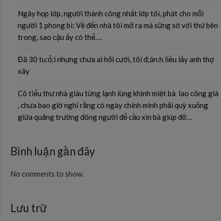
Ngày họp lớp, người thành công nhất lớp tôi, phát cho mỗi
người 1 phong bì: Về đến nhà tôi mở ra mà sững sờ với thứ bên
trong, sao cậu ấy có thể….
Đã 30 tu:ổ;i nhưng chưa ai hỏi cưới, tôi đ;án:h liều lấy anh thợ
xây
Cô tiểu thư nhà giàu từng lạnh lùng khinh miệt bà lao công già
, chưa bao giờ nghĩ rằng có ngày chính mình phải quỳ xuống
giữa quảng trường đông người để cầu xin bà giúp đỡ…
Bình luận gần đây
No comments to show.
Lưu trữ