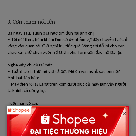
3. Cơn tham nổi lên
Ba ngày sau, Tuấn bất ngờ tìm đến hai anh chị.
– Tôi nói thật, hôm khâm liệm có để nhầm sợi dây chuyền hai chỉ
vàng vào quan tài. Giờ nghĩ lại, tiếc quá. Vàng thì để lại cho con
cháu xài, chứ chôn xuống đất thì phí. Tôi muốn đào mộ lấy lại.
Nghe vậy, chị cả tái mặt:
– Tuấn! Đó là thứ mẹ giữ cả đời. Mẹ đã yên nghỉ, sao em nỡ?
Anh hai đập bàn:
– Mày điên rồi à? Làng trên xóm dưới biết cả, mày làm vậy người
ta khinh cả dòng họ.
Tuấn gân cổ cãi:
– Người chết rồi thì đâu còn dùng được! Vàng ấy mẹ giữ cho tôi,
×
tôi lấy lại cũng đúng thôi.
Tin đồn lan ra. Cả làng bàng hoàng: “Con trai út bà Hạnh định
đào mộ lấy vàng!”. Người thương mẹ thì phẫn nộ, kẻ nhiều