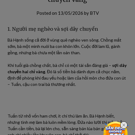
Posted on
13/05/2026
by
BTV
1. Người mẹ nghèo và sợi dây chuyền
Bà Hạnh sống cả đời ở vùng quê nghèo ven sông. Chồng mất
sớm, bà một mình nuôi ba con khôn lớn. Cuộc đời lam lũ, gánh
gồng, nhưng bà chưa một lần oán than.
Khi tuổi già chồng chất, bà chỉ có một tài sản đáng giá –
sợi dây
chuyền hai chỉ vàng
. Đó là số tiền bà dành dụm cả chục năm,
định để phòng khi đau yếu hoặc làm của hồi môn cho đứa con út
– Tuấn, cậu con trai bà thương nhất.
Tuấn từ nhỏ vốn ham chơi, ít chí thú làm ăn. Bà Hạnh biết,
nhưng tình mẹ làm bà luôn mềm lòng. Đứa nào lười thì mặc, hễ
Tuấn cần tiền, bà lại lén cho, sẵn sàng bán lúa bán gà. Hai người
anh chị nhiều lần khuyên can, bà chỉ thở dài: