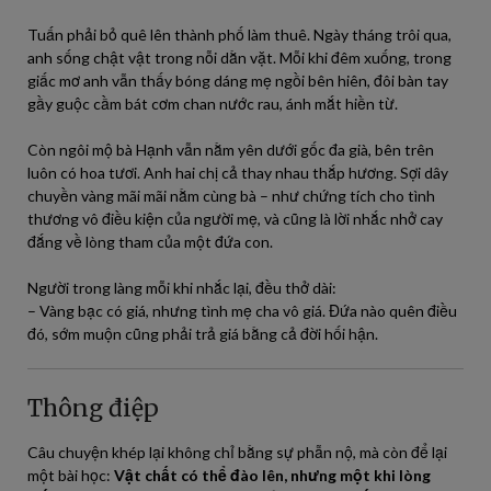
Tuấn phải bỏ quê lên thành phố làm thuê. Ngày tháng trôi qua,
anh sống chật vật trong nỗi dằn vặt. Mỗi khi đêm xuống, trong
giấc mơ anh vẫn thấy bóng dáng mẹ ngồi bên hiên, đôi bàn tay
gầy guộc cầm bát cơm chan nước rau, ánh mắt hiền từ.
Còn ngôi mộ bà Hạnh vẫn nằm yên dưới gốc đa già, bên trên
luôn có hoa tươi. Anh hai chị cả thay nhau thắp hương. Sợi dây
chuyền vàng mãi mãi nằm cùng bà – như chứng tích cho tình
thương vô điều kiện của người mẹ, và cũng là lời nhắc nhở cay
đắng về lòng tham của một đứa con.
Người trong làng mỗi khi nhắc lại, đều thở dài:
– Vàng bạc có giá, nhưng tình mẹ cha vô giá. Đứa nào quên điều
đó, sớm muộn cũng phải trả giá bằng cả đời hối hận.
Thông điệp
Câu chuyện khép lại không chỉ bằng sự phẫn nộ, mà còn để lại
một bài học:
Vật chất có thể đào lên, nhưng một khi lòng