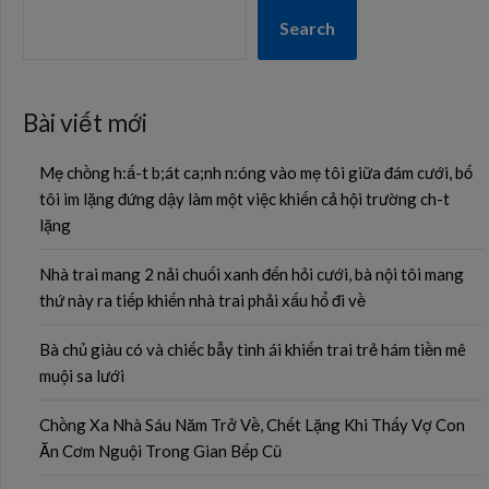
Search
Bài viết mới
Mẹ chồng h:ấ-t b;át ca;nh n:óng vào mẹ tôi giữa đám cưới, bố
tôi im lặng đứng dậy làm một việc khiến cả hội trường ch-t
lặng
Nhà trai mang 2 nải chuối xanh đến hỏi cưới, bà nội tôi mang
thứ này ra tiếp khiến nhà trai phải xấu hổ đi về
Bà chủ giàu có và chiếc bẫy tình ái khiến trai trẻ hám tiền mê
muội sa lưới
Chồng Xa Nhà Sáu Năm Trở Về, Chết Lặng Khi Thấy Vợ Con
Ăn Cơm Nguội Trong Gian Bếp Cũ