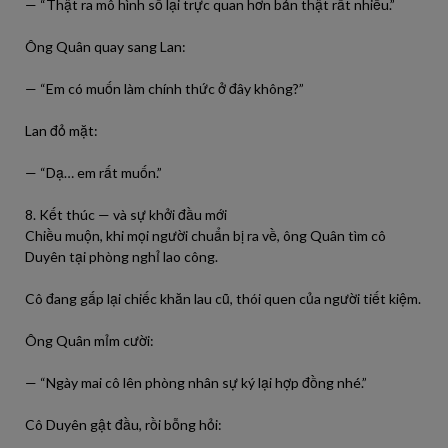
— “Thật ra mô hình số lại trực quan hơn bản thật rất nhiều.”
Ông Quân quay sang Lan:
— “Em có muốn làm chính thức ở đây không?”
Lan đỏ mặt:
— “Dạ… em rất muốn.”
8. Kết thúc — và sự khởi đầu mới
Chiều muộn, khi mọi người chuẩn bị ra về, ông Quân tìm cô
Duyên tại phòng nghỉ lao công.
Cô đang gấp lại chiếc khăn lau cũ, thói quen của người tiết kiệm.
Ông Quân mỉm cười:
— “Ngày mai cô lên phòng nhân sự ký lại hợp đồng nhé.”
Cô Duyên gật đầu, rồi bỗng hỏi: