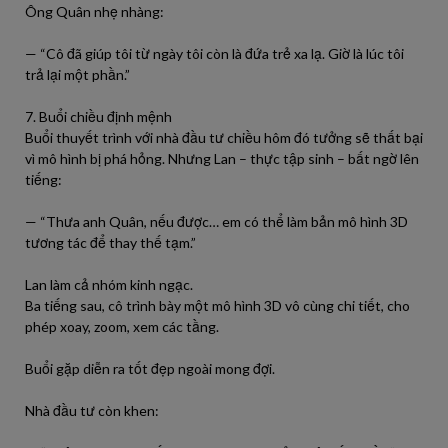
Ông Quân nhẹ nhàng:
— “Cô đã giúp tôi từ ngày tôi còn là đứa trẻ xa lạ. Giờ là lúc tôi
trả lại một phần.”
7. Buổi chiều định mệnh
Buổi thuyết trình với nhà đầu tư chiều hôm đó tưởng sẽ thất bại
vì mô hình bị phá hỏng. Nhưng Lan – thực tập sinh – bất ngờ lên
tiếng:
— “Thưa anh Quân, nếu được… em có thể làm bản mô hình 3D
tương tác để thay thế tạm.”
Lan làm cả nhóm kinh ngạc.
Ba tiếng sau, cô trình bày một mô hình 3D vô cùng chi tiết, cho
phép xoay, zoom, xem các tầng.
Buổi gặp diễn ra tốt đẹp ngoài mong đợi.
Nhà đầu tư còn khen: