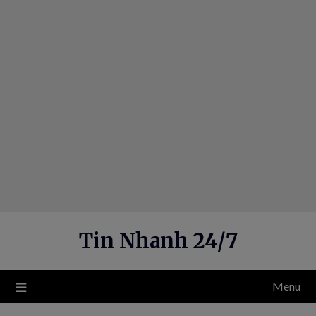
Skip
to
content
Tin Nhanh 24/7
Menu