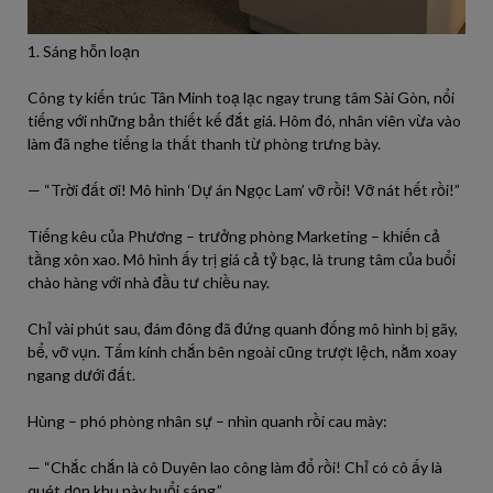
1. Sáng hỗn loạn
Công ty kiến trúc Tân Minh toạ lạc ngay trung tâm Sài Gòn, nổi
tiếng với những bản thiết kế đắt giá. Hôm đó, nhân viên vừa vào
làm đã nghe tiếng la thất thanh từ phòng trưng bày.
— “Trời đất ơi! Mô hình ‘Dự án Ngọc Lam’ vỡ rồi! Vỡ nát hết rồi!”
Tiếng kêu của Phương – trưởng phòng Marketing – khiến cả
tầng xôn xao. Mô hình ấy trị giá cả tỷ bạc, là trung tâm của buổi
chào hàng với nhà đầu tư chiều nay.
Chỉ vài phút sau, đám đông đã đứng quanh đống mô hình bị gãy,
bể, vỡ vụn. Tấm kính chắn bên ngoài cũng trượt lệch, nằm xoay
ngang dưới đất.
Hùng – phó phòng nhân sự – nhìn quanh rồi cau mày:
— “Chắc chắn là cô Duyên lao công làm đổ rồi! Chỉ có cô ấy là
quét dọn khu này buổi sáng.”