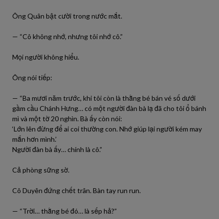
Ông Quân bật cười trong nước mắt.
— “Cô không nhớ, nhưng tôi nhớ cô.”
Mọi người không hiểu.
Ông nói tiếp:
— “Ba mươi năm trước, khi tôi còn là thằng bé bán vé số dưới
gầm cầu Chánh Hưng… có một người đàn bà lạ đã cho tôi ổ bánh
mì và một tờ 20 nghìn. Bà ấy còn nói:
‘Lớn lên đừng để ai coi thường con. Nhớ giúp lại người kém may
mắn hơn mình.’
Người đàn bà ấy… chính là cô.”
Cả phòng sững sờ.
Cô Duyên đứng chết trân. Bàn tay run run.
— “Trời… thằng bé đó… là sếp hả?”