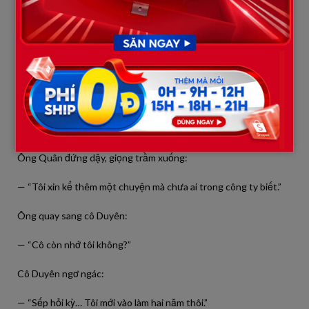
— “Điều đau nhất là… ngay lúc mô hình đổ, camera còn ghi lại
cảnh cô chạy tới, nhìn quanh, rồi lấy khăn giấy lau vài mảnh kính
để không ai dẫm trúng, dù cô chẳng hề gây ra.”
Ai nấy tê tái.
5. Bí mật sâu hơn
Tưởng rằng mọi chuyện đã sáng tỏ, nhưng twist thật sự vẫn
còn.
Ông Quân đứng dậy, giọng trầm xuống:
— “Tôi xin kể thêm một chuyện mà chưa ai trong công ty biết.”
Ông quay sang cô Duyên:
— “Cô còn nhớ tôi không?”
Cô Duyên ngơ ngác:
— “Sếp hỏi kỳ… Tôi mới vào làm hai năm thôi.”