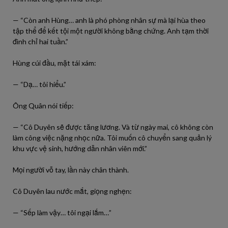
— “Còn anh Hùng… anh là phó phòng nhân sự mà lại hùa theo
tập thể để kết tội một người không bằng chứng. Anh tạm thời
đình chỉ hai tuần.”
Hùng cúi đầu, mặt tái xám:
— “Dạ… tôi hiểu.”
Ông Quân nói tiếp:
— “Cô Duyên sẽ được tăng lương. Và từ ngày mai, cô không còn
làm công việc nặng nhọc nữa. Tôi muốn cô chuyển sang quản lý
khu vực vệ sinh, hướng dẫn nhân viên mới.”
Mọi người vỗ tay, lần này chân thành.
Cô Duyên lau nước mắt, giọng nghẹn:
— “Sếp làm vậy… tôi ngại lắm…”