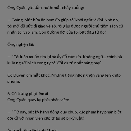
Ông Quân gật đầu, nước mắt chảy xuống:
— “Vâng. Một bữa ăn hôm đó giúp tôi khỏi ngất vì đói. Nhờ nó,
tôi mới đủ sức đi giao vé số, rồi gặp được người chủ tiệm sách cũ
nhận tôi vào làm. Con đường đời của tôi bắt đầu từ đó.”
Ông nghẹn lại:
— “Tôi luôn muốn tìm lại bà ấy để cảm ơn. Không ngờ… chính bà
lại là người bị cả công ty tôi đối xử tệ nhất sáng nay.”
Cô Duyên ôm mặt khóc. Những tiếng nấc nghẹn vang lên khắp
phòng.
6. Cú trừng phạt êm ái
Ông Quân quay lại phía nhân viên:
— “Từ nay, bất kỳ hành động quy chụp, xúc phạm hay phân biệt
đối xử với nhân viên cấp thấp sẽ bị kỷ luật.”
Ánh mắt ông lạnh như thép: