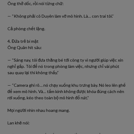
Ông thở dốc, rồi nói từng chữ:
— “Không phải cô Duyên làm vỡ mô hình. Là… con trai tôi.”
Cả phòng chết lặng.
4. Đứa trẻ bí mật
Ông Quân hít sâu:
— “Sáng nay, tôi đưa thằng bé tới công ty vì người giúp việc xin
nghỉ gấp. Tôi để nó trong phòng làm việc, nhưng chỉ vài phút
sau quay lại thì không thấy.”
— “Camera ghi rõ… nó chạy xuống khu trưng bày. Nó leo lên ghế
để xem mô hình. Và… tấm kính không được khóa đúng cách nên
rơi xuống, kéo theo toàn bộ mô hình đổ nát.”
Mọi người nhìn nhau hoang mang.
Lan khẽ nói: