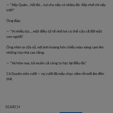
— “Sếp Quân… hồi đó… tui cho sếp có nhiêu đó. Sếp nhớ chi vậy
trời?”
Ông đáp:
— “Vì nhiều lúc… một điều tử tế nhỏ bé có thể cứu cả đời một
con người.”
Ông nhìn ra cửa sổ, nơi ánh hoàng hôn chiếu màu vàng cam lên
những tòa nhà cao tầng.
— “Và hôm nay, tôi muốn cả công ty học lại điều đó.”
Cô Duyên mỉm cười — nụ cười đã mấy chục năm rồi mới ấm đến
thế.
SEARCH