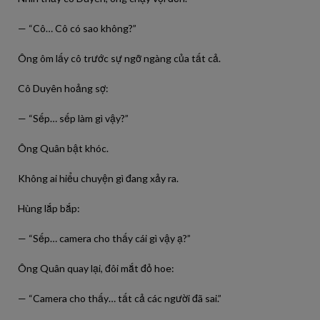
— “Cô… Cô có sao không?”
Ông ôm lấy cô trước sự ngỡ ngàng của tất cả.
Cô Duyên hoảng sợ:
— “Sếp… sếp làm gì vậy?”
Ông Quân bật khóc.
Không ai hiểu chuyện gì đang xảy ra.
Hùng lắp bắp:
— “Sếp… camera cho thấy cái gì vậy ạ?”
Ông Quân quay lại, đôi mắt đỏ hoe:
— “Camera cho thấy… tất cả các người đã sai.”