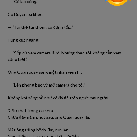
— “Cô lao công.”
Cô Duyên òa khóc:
— “Tui thề tui không có đụng tới…”
Hùng cắt ngang:
— “Sếp cứ xem camera là rõ. Nhưng theo tôi, không cần xem
cũng biết.”
Ông Quân quay sang một nhân viên IT:
— “Lên phòng bảo vệ mở camera cho tôi.”
Không khí nặng nề như có đá đè trên ngực mọi người.
3. Sự thật trong camera
Chưa đầy năm phút sau, ông Quân quay lại.
Mặt ông trắng bệch. Tay run lên.
Nhìn thấy cô Duyên, ông chạy vội đến.