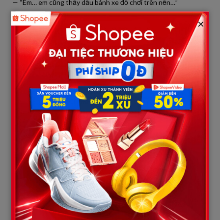
— “Em… em cũng thấy dấu bánh xe đồ chơi trên nền…”
×
Ông Quân nghẹn giọng:
— “Tôi đã quá chủ quan… Và tôi đã định xuống mắng ai đó giữ
cửa không cẩn thận… Cho đến khi thấy các người đổ hết lên
đầu cô Duyên.”
Ông nhìn sâu vào từng người:
— “Một người nghèo, lớn tuổi, hiền lành, không có tiếng nói. Và
các người sẵn sàng quy kết chỉ vì đó là lựa chọn dễ nhất.”
Không gian im phăng phắc.
Nhiều người cúi gằm mặt.
Cô Duyên khóc nức nở:
— “Tui… tui tưởng người ta đuổi việc tui thiệt…”
Ông Quân tiếp tục: