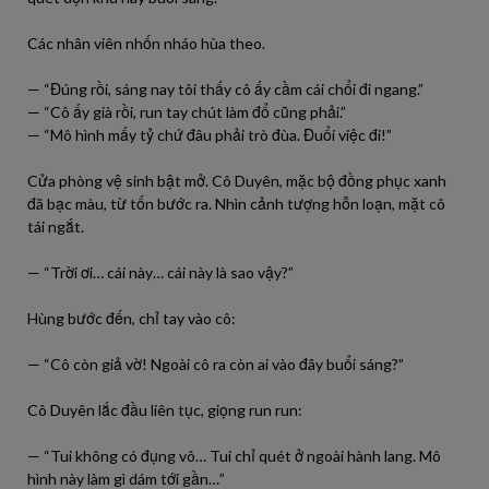
Các nhân viên nhốn nháo hùa theo.
— “Đúng rồi, sáng nay tôi thấy cô ấy cầm cái chổi đi ngang.”
— “Cô ấy già rồi, run tay chút làm đổ cũng phải.”
— “Mô hình mấy tỷ chứ đâu phải trò đùa. Đuổi việc đi!”
Cửa phòng vệ sinh bật mở. Cô Duyên, mặc bộ đồng phục xanh
đã bạc màu, từ tốn bước ra. Nhìn cảnh tượng hỗn loạn, mặt cô
tái ngắt.
— “Trời ơi… cái này… cái này là sao vậy?”
Hùng bước đến, chỉ tay vào cô:
— “Cô còn giả vờ! Ngoài cô ra còn ai vào đây buổi sáng?”
Cô Duyên lắc đầu liên tục, giọng run run:
— “Tui không có đụng vô… Tui chỉ quét ở ngoài hành lang. Mô
hình này làm gì dám tới gần…”