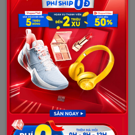
xi:;n tiền đi chợ”. Nhưng Hùng đã nhầm… chỉ 5 phút sau…
Cánh cửa phòng ngủ bật mở. Ngọc bước ra, nhưng không phải
trong bộ đồ bộ sờn cũ hay mái tóc búi vội. Cô diện chiếc váy đỏ
ôm sát – thiết kế tâm đắc nhất thời còn làm nghề mà cô từng
nâng niu cất kỹ trong tủ. Mái tóc được xõa tung, lớp trang điểm
sắc sảo che đi vẻ mệt mỏi, đôi môi đỏ thắm nở nụ cười lạnh lùng.
Tay cô xách vali, tay kia dắt đứa con gái nhỏ đã tỉnh giấc.
Hùng chưa kịp há hốc mồm kinh ngạc thì tiếng động cơ gầm rú
vang lên ngay trước cổng. Ánh đèn pha từ dàn xe sang rọi thẳng
vào nhà, sáng rực cả một vùng.
“Biến căng” bắt đầu: Sự xuất hiện của những
người lạ mặt
Hùng loạng choạng bước ra sân, định quát tháo ai dám gây mất
trật tự, nhưng bước chân hắn khựng lại. Đứng trước cửa là ba
người đàn ông mặc suit đen lịch lãm, phong thái át cả người. Đi
đầu là một người đàn ông trung niên với gương mặt đầy quyền
lực – ông Lâm, Chủ tịch tập đoàn thời trang lớn nhất thành phố.