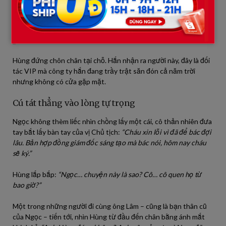
“Ngọc, cuối cùng cháu cũng chịu nhấc máy.”
– Ông Lâm lên
tiếng, giọng đầy trân trọng.
Hùng đứng chôn chân tại chỗ. Hắn nhận ra người này, đây là đối
tác VIP mà công ty hắn đang trầy trật săn đón cả năm trời
nhưng không có cửa gặp mặt.
Cú tát thẳng vào lòng tự trọng
Ngọc không thèm liếc nhìn chồng lấy một cái, cô thản nhiên đưa
tay bắt lấy bàn tay của vị Chủ tịch:
“Cháu xin lỗi vì đã để bác đợi
lâu. Bản hợp đồng giám đốc sáng tạo mà bác nói, hôm nay cháu
sẽ ký.”
Hùng lắp bắp:
“Ngọc… chuyện này là sao? Cô… cô quen họ từ
bao giờ?”
Một trong những người đi cùng ông Lâm – cũng là bạn thân cũ
của Ngọc – tiến tới, nhìn Hùng từ đầu đến chân bằng ánh mắt