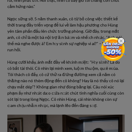
rối, nhìn phát ớ:n. Nói thật, nhìn cô bây giờ tôi chẳng còn chút
cảm hứng nào.”
Ngọc sững sờ. 5 năm thanh xuân, cô từ bỏ công việc thiết kế
thời trang đầy triển vọng để lui về làm hậu phương cho Hùng
yên tâm phấn đấu lên chức trưởng phòng. Giờ đây, trong mắt
anh, cô chỉ là một bà nội trợ ă:n bá::m và nhế:ch nh:ác. “Anh nói
thế mà nghe được à? Em h:y si:nh sự nghiệp vì ai?” – Ngọc run
run hỏi.
Hùng cười khẩy, ánh mắt đầy vẻ kh:inh m:iệt: “H:y si:nh? Là do
cô bất tài thôi. Cô nhìn lại mình xem, luộ:m thu:ộm, qu:ê m:ùa.
Tôi thách cô đấy, cô cứ thử ra đ/ứng đườ/ng xem cả năm có
thằ/ng nào nó thèm động đến cô không? Hay là nó thấy cô nó lại
chạy mất dép”? Không gian như đóng băng lại. Câu nói xúc
phạm ấy như nh:át da:o c:ứa n::át chút tình nghĩa cuối cùng còn
sót lại trong lòng Ngọc. Cô nhìn Hùng, cái nhìn không còn sự
c:am ch:ịu nhẫ:n nh:ục, mà lạnh lẽo đến đáng s::ợ.