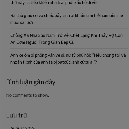
thứ này ra tiếp khiến nhà trai phải xấu hổ đi về
Bà chủ giàu có và chiếc bẫy tình ái khiến trai trẻ hám tiền mê
muội sa lưới
Chồng Xa Nhà Sáu Năm Trở Về, Chết Lặng Khi Thấy Vợ Con
Ăn Cơm Nguội Trong Gian Bếp Cũ
Anh xe ôm đi phỏng vấn vệ sĩ, nữ tỷ phú hỏi: “Nếu chồng tôi và
nh::ân tì::nh của anh ta bị batc0c, anh cứ::u ai”?
Bình luận gần đây
No comments to show.
Lưu trữ
August 2026