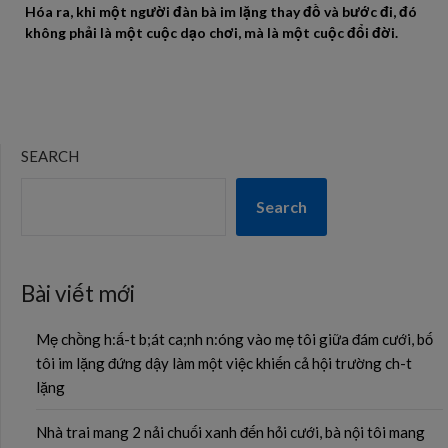
Hóa ra, khi một người đàn bà im lặng thay đồ và bước đi, đó
không phải là một cuộc dạo chơi, mà là một cuộc đổi đời.
SEARCH
Search
Bài viết mới
Mẹ chồng h:ấ-t b;át ca;nh n:óng vào mẹ tôi giữa đám cưới, bố
tôi im lặng đứng dậy làm một việc khiến cả hội trường ch-t
lặng
Nhà trai mang 2 nải chuối xanh đến hỏi cưới, bà nội tôi mang