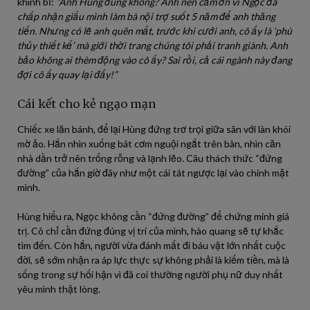
khinh bỉ:
“Anh Hùng đúng không? Anh nên cảm ơn vì Ngọc đã
chấp nhận giấu mình làm bà nội trợ suốt 5 năm để anh thăng
tiến. Nhưng có lẽ anh quên mất, trước khi cưới anh, cô ấy là ‘phù
thủy thiết kế’ mà giới thời trang chúng tôi phải tranh giành. Anh
bảo không ai thèm động vào cô ấy? Sai rồi, cả cái ngành này đang
đợi cô ấy quay lại đấy!”
Cái kết cho kẻ ngạo mạn
Chiếc xe lăn bánh, để lại Hùng đứng trơ trọi giữa sân với làn khói
mờ ảo. Hắn nhìn xuống bát cơm nguội ngắt trên bàn, nhìn căn
nhà dần trở nên trống rỗng và lạnh lẽo. Câu thách thức “đứng
đường” của hắn giờ đây như một cái tát ngược lại vào chính mặt
mình.
Hùng hiểu ra, Ngọc không cần “đứng đường” để chứng minh giá
trị. Cô chỉ cần đứng đúng vị trí của mình, hào quang sẽ tự khắc
tìm đến. Còn hắn, người vừa đánh mất đi báu vật lớn nhất cuộc
đời, sẽ sớm nhận ra áp lực thực sự không phải là kiếm tiền, mà là
sống trong sự hối hận vì đã coi thường người phụ nữ duy nhất
yêu mình thật lòng.