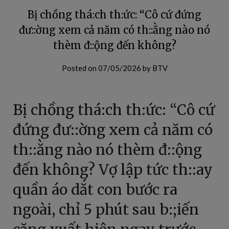
Bị chồng thá:ch th:ức: “Cô cứ đứng
đư::ờng xem cả năm có th::ằng nào nó
thèm đ::ộng đến không?
Posted on
07/05/2026
by
BTV
Bị chồng thá:ch th:ức: “Cô cứ
đứng đư::ờng xem cả năm có
th::ằng nào nó thèm đ::ộng
đến không? Vợ lập tức th::ay
quần áo dắt con bước ra
ngoài, chỉ 5 phút sau b:;iến