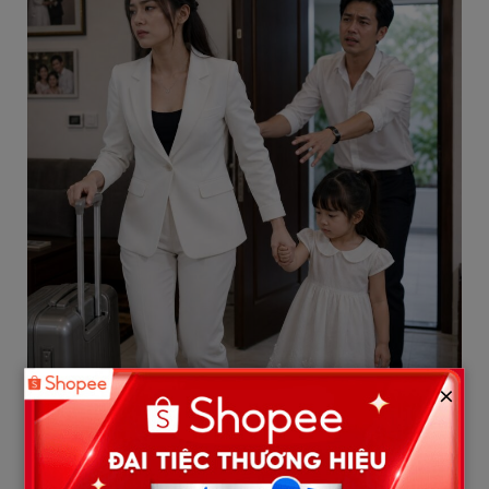
×
“Anh nhớ câu nói này nhé”. Ngọc quay lưng đi thẳng vào phòng
ng:ủ. Không khóc lóc, không g:;ào th::ét. Sự im lặng của cô khiến
Hùng chột dạ, nhưng m:;en rư::ợu và sự kiêu ngạo khiến hắn
tặc lưỡi: “Dọa ai? Chắc lại vào phòng khóc lóc rồi tí nữa lại mò ra