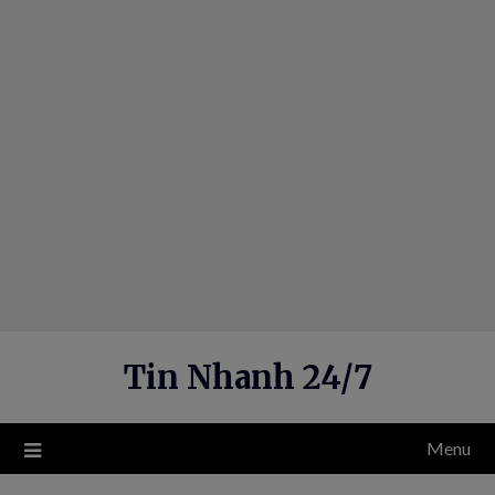
Skip
to
content
Tin Nhanh 24/7
Menu