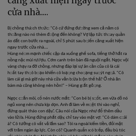
căng xuất hiện ngay trước
cửa nhà….
Bị chồng thá:ch th:ức: “Cô cứ đứng đư::ờng xem cả năm có
th::ằng nào nó thèm đ::ộng đến không? Vợ lập tức th::ay quần
áo dắt con bước ra ngoài, chỉ 5 phút sau b:;iến căng xuất hiện
ngay trước cửa nhà….
Hùng né::m mạnh chiếc cặp da xuống ghế sofa, tiếng thở hắt ra
nồng nặc mùi rư//ợu. Cơm canh trên bàn đã nguội ngắt. Ngọc vội
vàng chạy ra đỡ chồng, nhưng đáp lại sự ân cần của cô là cái
h::ất tay th:;ô b::ạo khiến cô loạ:;ng cho:;ạng su:;ýt ng:;ã. “Cô
làm cái gì mà giờ này nhà cửa vẫn b:ừa b:ộn thế hả? Ở nhà ăn
bám mà cũng không nên hồn!” – Hùng g:ắt gỏ:;ng.
Ngọc c::ắn môi, cố nén nước mắt: “Con bé bị s:;ốt, em vừa dỗ nó
ngủ xong nên chưa kịp dọn. Anh đi làm về m:;ệt thì vào nghỉ,
đừng quát tháo con dậy.”. Câu nói của Ngọc như đổ thêm dầu
vào lử//a. Hùng đứng phắt dậy, chỉ tay vào mặt vợ: “Cô dám c::ãi
à? Cô tưởng cô vất vả lắm sao? Tôi ra ngoài kiếm tiền, đối mặt
với trăm ngàn áp lực. Còn cô? Quanh quẩn x:ó b:ếp, đầu bù tóc