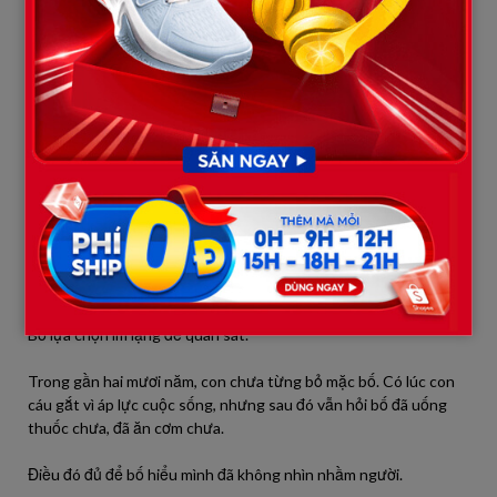
không hay về bố, còn con chỉ lặng lẽ chịu đựng.
Thực ra, bố chưa bao giờ nghèo như mọi người vẫn nghĩ.
Sau khi nghỉ hưu, bố bán một phần tài sản của gia đình và đầu tư
vào mảnh đất bố được bạn bè giới thiệu. Nhiều năm sau, giá trị
của nó tăng lên rất lớn.
Không phải bố keo kiệt hay không thương các con.
Bố chỉ muốn các con xây dựng cuộc sống bằng chính sức lao
động của mình. Tiền bạc có thể giúp người ta sung túc, nhưng
cũng dễ khiến họ ỷ lại hoặc trở thành mục tiêu của lòng tham.
Bố lựa chọn im lặng để quan sát.
Trong gần hai mươi năm, con chưa từng bỏ mặc bố. Có lúc con
cáu gắt vì áp lực cuộc sống, nhưng sau đó vẫn hỏi bố đã uống
thuốc chưa, đã ăn cơm chưa.
Điều đó đủ để bố hiểu mình đã không nhìn nhầm người.