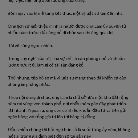
mọi việc, tiễn ông đoạn đường cuối cùng.
Bốn ngày sau khi lễ tang kết thúc, một vị luật sư tìm đến nhà.
Ông lịch sự giới thiệu mình là người được ông Lâm ủy quyền từ
nhiều năm trước để công bố di chúc sau khi ông qua đời.
Tôi vô cùng ngạc nhiên.
Trong suy nghĩ của tôi, cha vợ chỉ có căn phòng nhỏ và khoản
lương hưu ít ỏi, làm gì có tài sản đáng kể.
Thế nhưng, tập hồ sơ mà vị luật sư mang theo đã khiến cả căn
phòng im phăng phắc.
Theo nội dung di chúc, ông Lâm là chủ sở hữu một khu đất rộng
nằm tại vùng ven thành phố, nơi nhiều năm gần đây phát triển
rất nhanh. Ngoài ra, ông còn có nhiều khoản đầu tư và tiền gửi
ngân hàng với tổng giá trị lên tới hàng tỷ đồng.
Điều khiến chúng tôi bất ngờ hơn cả là suốt từng ấy năm, không
một ai trong gia đình biết đến số tài sản này.