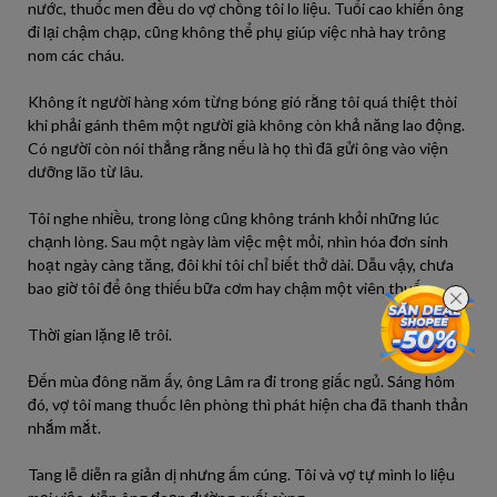
nước, thuốc men đều do vợ chồng tôi lo liệu. Tuổi cao khiến ông
đi lại chậm chạp, cũng không thể phụ giúp việc nhà hay trông
nom các cháu.
Không ít người hàng xóm từng bóng gió rằng tôi quá thiệt thòi
khi phải gánh thêm một người già không còn khả năng lao động.
Có người còn nói thẳng rằng nếu là họ thì đã gửi ông vào viện
dưỡng lão từ lâu.
Tôi nghe nhiều, trong lòng cũng không tránh khỏi những lúc
chạnh lòng. Sau một ngày làm việc mệt mỏi, nhìn hóa đơn sinh
hoạt ngày càng tăng, đôi khi tôi chỉ biết thở dài. Dẫu vậy, chưa
bao giờ tôi để ông thiếu bữa cơm hay chậm một viên thuốc.
Thời gian lặng lẽ trôi.
Đến mùa đông năm ấy, ông Lâm ra đi trong giấc ngủ. Sáng hôm
đó, vợ tôi mang thuốc lên phòng thì phát hiện cha đã thanh thản
nhắm mắt.
Tang lễ diễn ra giản dị nhưng ấm cúng. Tôi và vợ tự mình lo liệu