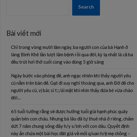
Search
Bài viết mới
Chỉ trong vòng mười lăm ngày, ba người con của bà Hạnh ở
làng Bình Khê lần lượt lâm bệnh rồi qua đời, kỳ lạ nhất là cả ba
đều trút hơi thở cuối cùng vào đúng 5 giờ sáng
Ngày bước vào phòng đẻ, anh ngạc nhiên khi thấy người yêu
cũ nằm trên bàn đẻ. Gạt đi suy nghĩ thoáng qua, anh Đỡ đẻ cho
người yêu cũ, vị bác sĩ t:;/ái mặt khi nhìn thấy đứa bé vừa chào
đời…
65 tuổi tưởng rằng sẽ được hưởng tuổi già hạnh phúc quây
quần bên con cháu. Nhưng bà lão đã tự thuê nhà ở riêng, chấm
dứt 7 năm chung sống đầy h/y s/inh với con dâu. Quyết định
này ẩn chứa một bài học đăt giá về mối q/uan h/ệ mẹ chồng –