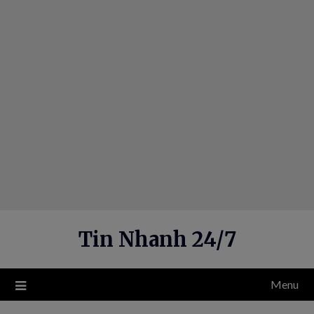
Skip
to
content
Tin Nhanh 24/7
Menu