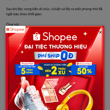
Sau khi đọc xong bản di chúc, vị luật sư lấy ra một phong thư đã
ngả màu theo thời gian.
Ông nói:
×
“Đây là lá thư bác Lâm dặn tôi chỉ được trao tận tay anh sau khi
mọi thủ tục tang lễ đã hoàn tất.”
Tôi run run mở thư.
“Bình thân mến!
Nếu con đang đọc những dòng này thì có lẽ bố đã không còn
nữa.
Có một điều mà suốt nhiều năm qua bố luôn muốn nói nhưng
chưa bao giờ đủ can đảm để mở lời.
Bố biết con từng có lúc cảm thấy mệt mỏi vì phải chăm sóc một
ông già chỉ biết dựa vào con cái. Bố cũng biết nhiều người đã nói