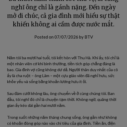
nghĩ ông chỉ là gánh nặng. Đến ngày
mở di chúc, cả gia đình mới hiểu sự thật
khiến không ai cầm được nước mắt.
Posted on
07/07/2026
by
BTV
Năm tôi ba mươi hai tuổi, tôi kết hôn với Thu Hà. Khi ấy, tôi chỉ là
một nhân viên cơ khí bình thường, tiền tích góp chẳng đáng là
bao. Gia đình vợ cũng không dư dả. Người thân duy nhất của cô
ấy là cha ruột – ông Lâm – một cựu giáo viên đã nghỉ hưu, sức
khỏe yếu và sống bằng khoản lương hưu ít ỏi.
Sau đám cưới không lâu, ông chuyển về ở cùng chúng tôi. Ban
đầu, tôi nghĩ đó chỉ là chuyện tạm thời. Không ngờ, quãng thời
gian ấy kéo dài gần hai mươi năm.
Trong suốt những năm tháng chung sống, ông gần như không
có khoản đóng góp nào vào chi tiêu của gia đình. Tiền ăn, điện