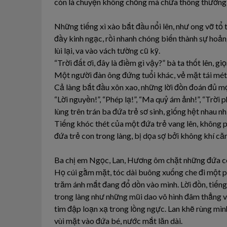
còn là chuyện không chồng mà chửa thông thường 
Những tiếng xì xào bắt đầu nổi lên, như ong vỡ tổ t
đầy kinh ngạc, rồi nhanh chóng biến thành sự hoản
lùi lại, va vào vách tường cũ kỹ.
“Trời đất ơi, đây là điềm gì vậy?” bà ta thốt lên, giọ
Một người đàn ông đứng tuổi khác, vẻ mặt tái mét,
Cả làng bắt đầu xôn xao, những lời đồn đoán đủ mọ
“Lời nguyền!”, “Phép lạ!”, “Ma quỷ ám ảnh!”, “Trời 
lùng trên trán ba đứa trẻ sơ sinh, giống hệt nhau 
Tiếng khóc thét của một đứa trẻ vang lên, không p
đứa trẻ con trong làng, bị dọa sợ bởi không khí că
Ba chị em Ngọc, Lan, Hương ôm chặt những đứa con
Họ cúi gằm mặt, tóc dài buông xuống che đi một p
trăm ánh mắt đang đổ dồn vào mình. Lời đồn, tiếng 
trong làng như những mũi dao vô hình đâm thẳng và
tim đập loạn xạ trong lồng ngực. Lan khẽ rùng mình
vùi mặt vào đứa bé, nước mắt lăn dài.