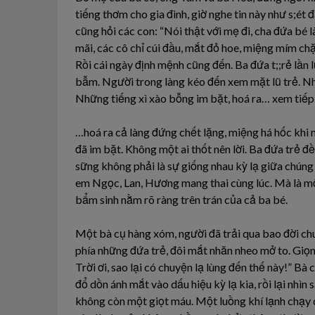
tiếng thơm cho gia đình, giờ nghe tin này như s;ét
cũng hỏi các con: “Nói thật với mẹ đi, cha đứa bé 
mãi, các cô chỉ cúi đầu, mắt đỏ hoe, miệng mím chặ
Rồi cái ngày định mệnh cũng đến. Ba đứa t;;rẻ lần
bẫm. Người trong làng kéo đến xem mặt lũ trẻ. Như
Những tiếng xì xào bỗng im bặt, hoá ra… xem tiếp
…hoá ra cả làng đứng chết lặng, miệng há hốc khi n
đã im bặt. Không một ai thốt nên lời. Ba đứa trẻ 
sững không phải là sự giống nhau kỳ lạ giữa chúng 
em Ngọc, Lan, Hương mang thai cùng lúc. Mà là m
bẩm sinh nằm rõ ràng trên trán của cả ba bé.
Một bà cụ hàng xóm, người đã trải qua bao đời chu
phía những đứa trẻ, đôi mắt nhăn nheo mở to. Giọn
Trời ơi, sao lại có chuyện lạ lùng đến thế này!” Bà 
đổ dồn ánh mắt vào dấu hiệu kỳ lạ kia, rồi lại nh
không còn một giọt máu. Một luồng khí lạnh chạy