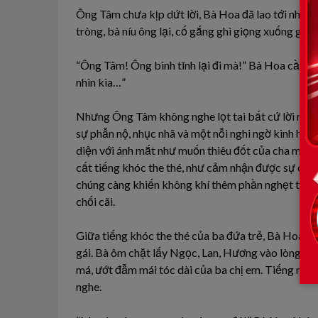
Ông Tâm chưa kịp dứt lời, Bà Hoa đã lao tới như 
tròng, bà níu ông lại, cố gắng ghì giọng xuống giữ
“Ông Tâm! Ông bình tĩnh lại đi mà!” Bà Hoa cầu xi
nhìn kìa…”
Nhưng Ông Tâm không nghe lọt tai bất cứ lời nào.
sự phẫn nộ, nhục nhã và một nỗi nghi ngờ kinh ho
diện với ánh mắt như muốn thiêu đốt của cha mình.
cất tiếng khóc the thé, như cảm nhận được sự căn
chúng càng khiến không khí thêm phần nghẹt thở, 
chối cãi.
Giữa tiếng khóc the thé của ba đứa trẻ, Bà Hoa đ
gái. Bà ôm chặt lấy Ngọc, Lan, Hương vào lòng, tấ
má, ướt đẫm mái tóc dài của ba chị em. Tiếng nức 
nghe.