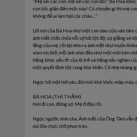
“Mẹ xin các con, mẹ xin các con đó!” Bà Hoa khóc 
con tức giận đến mức này! Có chuyện gì thì mẹ con
không để ai làm hại các cháu…”
Lời nói của Bà Hoa như một con dao cứa vào tâm 
ánh mắt chất chứa nỗi sợ hãi tột độ, sự giằng xé n
lắng của mẹ, rồi lại nhìn ra ánh mắt như muốn thi
xóm nín thở, mỗi ánh nhìn đều như một mũi kim châm
tiếng khóc yếu ớt của lũ trẻ và tiếng nấc nghẹn 
một quyết định tột cùng khó khăn. Cô nhẹ nhàng g
Ngọc hít một hơi sâu, đôi môi khô khốc mấp máy, c
BÀ HOA (THÌ THẦM)
Nói đi con, đừng sợ. Mẹ ở đây rồi.
Ngọc ngước nhìn cha. Ánh mắt của Ông Tâm vẫn đỏ
núi lửa chực chờ phun trào.