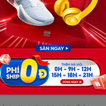
một mũi tên, ôm chặt lấy cánh tay ông. Nước mắt lưng
a những tiếng nức nở.
n, khuôn mặt nhăn nhó vì tuyệt vọng. “Mọi người đang
 Đôi mắt ông vẫn ghim chặt vào ba cô con gái, chứa đầy
àng. Ngọc, Lan, Hương vẫn cúi gằm mặt, không dám đối
 Ba đứa trẻ sơ sinh trong lòng các cô bất ngờ đồng loạt
g thẳng tột độ đang bao trùm. Tiếng khóc non nớt của
như một lời nhắc nhở phũ phàng về sự thật không thể
ột ngột buông tay Ông Tâm, lao nhanh đến chỗ ba cô con
m lưng gầy run lên bần bật. Nước mắt lã chã tuôn rơi trên
nở của bà nghẹn lại trong cổ họng, cố gắng thì thầm đủ