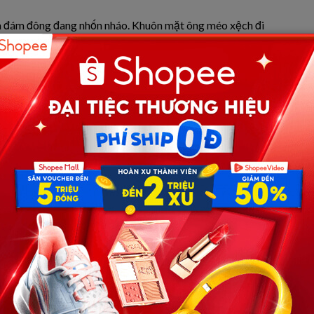
a đám đông đang nhốn nháo. Khuôn mặt ông méo xệch đi
h. Danh dự gia đình, cái tiếng thơm mà ông cố gắng gầy
hòng. Ông nghiến răng, trừng mắt nhìn ba cô con gái
à Hoa, nước mắt đã lưng tròng, bà chỉ biết chạy đến bên
 nhưng bà cũng không thể làm gì trước làn sóng hoang
 giải thích điều kỳ lạ đang diễn ra, nhưng không một lời
 trùm. Cái xóm nhỏ yên bình bỗng chốc hóa thành một chảo
ợc, gân xanh nổi đầy trán. Ông gầm lên một tiếng giận
i xóm giật mình, những lời xì xào vụt tắt. Tay ông run rẩy
vòng tay Ngọc, Lan, Hương.
muốn văng ra khỏi cổ họng. “Rốt cuộc cái chuyện ĐỘNG
u…”