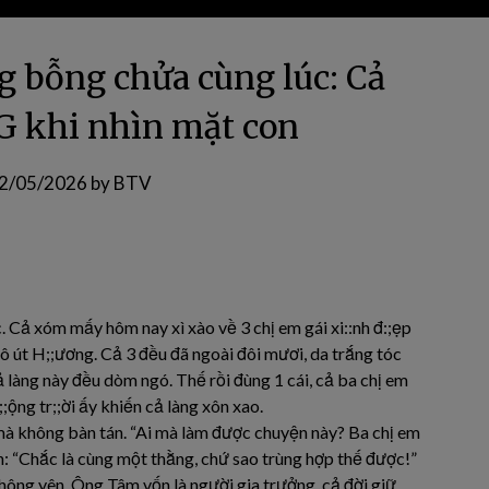
g bỗng chửa cùng lúc: Cả
G khi nhìn mặt con
2/05/2026
by
BTV
c. Cả xóm mấy hôm nay xì xào về 3 chị em gái xi::nh đ:;ẹp
 cô út H;;ương. Cả 3 đều đã ngoài đôi mươi, da trắng tóc
ả làng này đều dòm ngó. Thế rồi đùng 1 cái, cả ba chị em
ộng tr;;ời ấy khiến cả làng xôn xao.
mà không bàn tán. “Ai mà làm được chuyện này? Ba chị em
ơn: “Chắc là cùng một thằng, chứ sao trùng hợp thế được!”
ông yên. Ông Tâm vốn là người gia trưởng, cả đời giữ