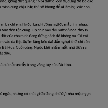
nấc, giọng đứt quãng. “Nói thật đi con ơi, đừng để bố các
 mình cùng chịu. Mẹ thề sẽ không để ai làm hại các con,
can ba chị em. Ngọc, Lan, Hương ngước mắt nhìn nhau,
ội tâm đến tận cùng. Họ nhìn vào đôi mắt đỏ hoe, đầy lo
êu đốt của cha mình đang đứng cách đó không xa. Cả cái
 vào da thịt. Sự im lặng kéo dài đến nghẹt thở, chỉ còn
của Bà Hoa. Cuối cùng, Ngọc khẽ nhắm mắt, như đưa ra
ật đầu.
ả cơ thể run rẩy trong vòng tay của Bà Hoa.
 ngầu, nhưng có chút gì đó đang chờ đợi, như một ngọn