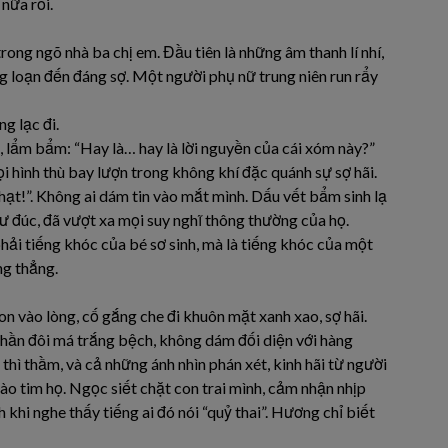
nữa rồi.
rong ngõ nhà ba chị em. Đầu tiên là những âm thanh lí nhí,
g loạn đến đáng sợ. Một người phụ nữ trung niên run rẩy
ng lạc đi.
 lẩm bẩm: “Hay là… hay là lời nguyền của cái xóm này?”
i hình thù bay lượn trong không khí đặc quánh sự sợ hãi.
phạt!”. Không ai dám tin vào mắt mình. Dấu vết bẩm sinh lạ
như đúc, đã vượt xa mọi suy nghĩ thông thường của họ.
hải tiếng khóc của bé sơ sinh, mà là tiếng khóc của một
ng thẳng.
 vào lòng, cố gắng che đi khuôn mặt xanh xao, sợ hãi.
hần đôi má trắng bệch, không dám đối diện với hàng
thì thầm, và cả những ánh nhìn phán xét, kinh hãi từ người
o tim họ. Ngọc siết chặt con trai mình, cảm nhận nhịp
 khi nghe thấy tiếng ai đó nói “quỷ thai”. Hương chỉ biết