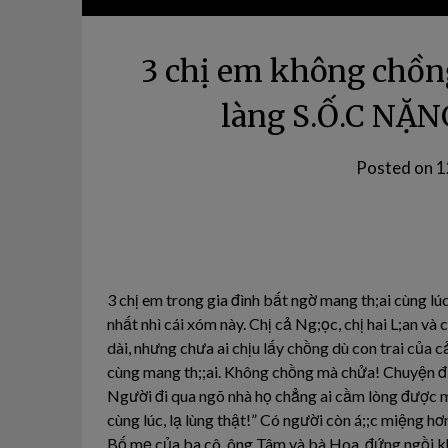
3 chị em không chồn
làng S.Ố.C NẶN
Posted on
1
3 chị em trong gia đình bất ngờ mang th;ai cùng lú
nhất nhì cái xóm này. Chị cả Ng;ọc, chị hai L;an và
dài, nhưng chưa ai chịu lấy chồng dù con trai của c
cùng mang th;;ai. Không chồng mà chửa! Chuyện đ;;
Người đi qua ngõ nhà họ chẳng ai cầm lòng được 
cùng lúc, lạ lùng thật!” Có người còn á;;c miệng h
Bố mẹ của ba cô, ông Tâm và bà Hoa, đứng ngồi kh