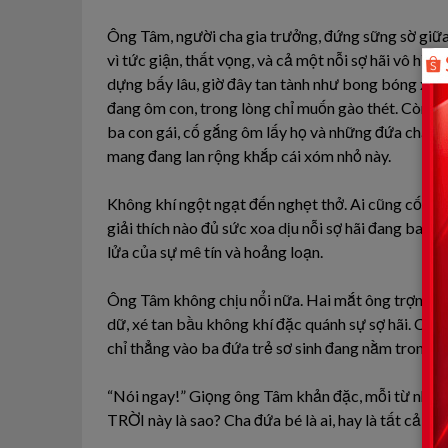
Ông Tâm, người cha gia trưởng, đứng sững sờ giữ
vì tức giận, thất vọng, và cả một nỗi sợ hãi vô hìn
dựng bấy lâu, giờ đây tan tành như bong bóng xà p
đang ôm con, trong lòng chỉ muốn gào thét. Còn B
ba con gái, cố gắng ôm lấy họ và những đứa cháu,
mang đang lan rộng khắp cái xóm nhỏ này.
Không khí ngột ngạt đến nghẹt thở. Ai cũng cố gắng
giải thích nào đủ sức xoa dịu nỗi sợ hãi đang bao
lửa của sự mê tín và hoảng loạn.
Ông Tâm không chịu nổi nữa. Hai mắt ông trợn ngư
dữ, xé tan bầu không khí đặc quánh sự sợ hãi. Cả cá
chỉ thẳng vào ba đứa trẻ sơ sinh đang nằm trong 
“Nói ngay!” Giọng ông Tâm khản đặc, mỗi từ như 
TRỜI này là sao? Cha đứa bé là ai, hay là tất cả đề