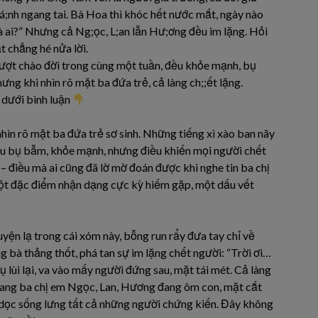
 đá;nh ngang tai. Bà Hoa thì khóc hết nước mắt, ngày nào
là ai?” Nhưng cả Ng;ọc, L;an lẫn Hư;ơng đều im lặng. Hỏi
t chẳng hé nửa lời.
 lượt chào đời trong cùng một tuần, đều khỏe mạnh, bụ
ng khi nhìn rõ mặt ba đứa trẻ, cả làng ch;;ết lặng.
 dưới bình luận
hìn rõ mặt ba đứa trẻ sơ sinh. Những tiếng xì xào ban nãy
đều bụ bẫm, khỏe mạnh, nhưng điều khiến mọi người chết
– điều mà ai cũng đã lờ mờ đoán được khi nghe tin ba chị
ột đặc điểm nhận dạng cực kỳ hiếm gặp, một dấu vết
yện lạ trong cái xóm này, bỗng run rẩy đưa tay chỉ về
g bà thảng thốt, phá tan sự im lặng chết người: “Trời ơi…
cụ lùi lại, va vào mấy người đứng sau, mặt tái mét. Cả làng
ìn sang ba chị em Ngọc, Lan, Hương đang ôm con, mặt cắt
 dọc sống lưng tất cả những người chứng kiến. Đây không