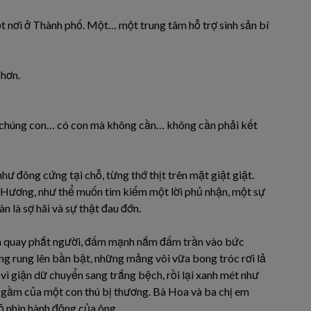
ơi ở Thành phố. Một… một trung tâm hỗ trợ sinh sản bí
 hơn.
ư chúng con… có con mà không cần… không cần phải kết
ư đông cứng tại chỗ, từng thớ thịt trên mặt giật giật.
 Hương, như thể muốn tìm kiếm một lời phủ nhận, một sự
n là sợ hãi và sự thật đau đớn.
âm quay phắt người, đấm mạnh nắm đấm trần vào bức
g rung lên bần bật, những mảng vôi vữa bong tróc rơi lả
vì giận dữ chuyển sang trắng bệch, rồi lại xanh mét như
g gầm của một con thú bị thương. Bà Hoa và ba chị em
ộ nhìn hành động của ông.