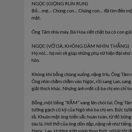
NGỌC (GIỌNG RUN RUN)
Bố… mẹ… Chúng con… Chúng con… đã tìm đến một n
mật.
Ông Tâm nhíu mày. Bà Hoa siết chặt ba cô con gái
NGỌC (VỠ OÀ, KHÔNG DÁM NHÌN THẲNG)
Họ nói… họ nói sẽ giúp những phụ nữ hiện đại nh
hôn.
Không khí bỗng chùng xuống, nặng trĩu. Ông Tâm nh
Ông nhìn chằm chằm vào Ngọc, rồi sang Lan, sang
giải thích khác. Nhưng ánh mắt cả ba chị em chỉ toà
Bỗng, một tiếng “RẦM” vang lên chói tai. Ông T
tường gạch cũ kỹ của Ngõ nhà ba chị em. Bức tườn
tả. Khuôn mặt ông biến sắc hoàn toàn, từ đỏ bừng 
tàu lá. Hơi thở của ông dồn dập, nặng nề như tiến
Ngọc, Lan, Hương giật mình thon thót, sợ hãi tột đ