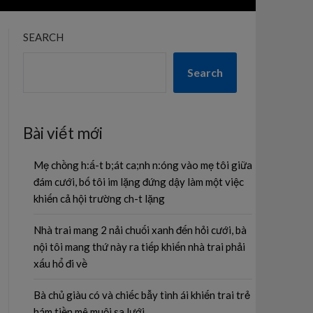
SEARCH
Search
Bài viết mới
Mẹ chồng h:ấ-t b;át ca;nh n:óng vào mẹ tôi giữa
đám cưới, bố tôi im lặng đứng dậy làm một việc
khiến cả hội trường ch-t lặng
Nhà trai mang 2 nải chuối xanh đến hỏi cưới, bà
nội tôi mang thứ này ra tiếp khiến nhà trai phải
xấu hổ đi về
Bà chủ giàu có và chiếc bẫy tình ái khiến trai trẻ
hám tiền mê muội sa lưới