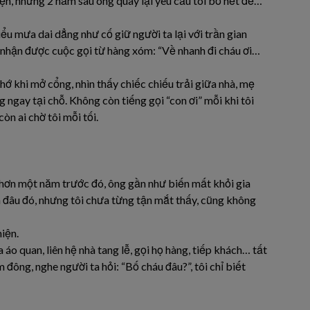
iện, nhưng 2 năm sau ông quay lại yêu cầu tôi bỏ hết để…
u mưa dai dẳng như cố giữ người ta lại với trần gian
ì nhận được cuộc gọi từ hàng xóm: “Về nhanh đi cháu ơi…
ớ khi mở cổng, nhìn thấy chiếc chiếu trải giữa nhà, mẹ
ngay tại chỗ. Không còn tiếng gọi “con ơi” mỗi khi tôi
n ai chờ tôi mỗi tối.
ã hơn một năm trước đó, ông gần như biến mất khỏi gia
n đâu đó, nhưng tôi chưa từng tận mắt thấy, cũng không
iện.
 áo quan, liên hệ nhà tang lễ, gọi họ hàng, tiếp khách… tất
 đông, nghe người ta hỏi: “Bố cháu đâu?”, tôi chỉ biết