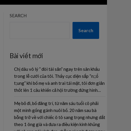
SEARCH
Search
Bài viết mới
Chị dâu vô lý ” đòi tài sản” ngay trên sân khấu
trong lễ cưới của tôi. Thấy cục diện sắp “n;;ổ
t;ung” khi bố mẹ và anh trai tái mặt, tôi đơn giản
thốt lên 1 câu khiến cả hội trường đứng hình…
Mẹ bỏ đi, bố đãng trí, từ năm sáu tuổi cô phải
một mình gống gánh nuôi bố. 20 năm sau bà
bỗng trở về với chiếc ô tô sang trọng nhưng dắt
theo 1 ông già và đưa ra điều kiện kinh khủng