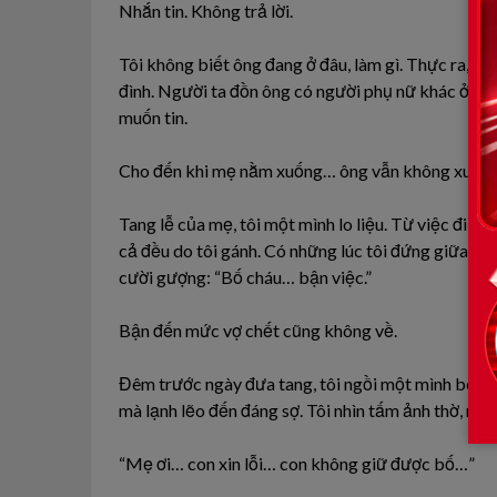
Nhắn tin. Không trả lời.
Tôi không biết ông đang ở đâu, làm gì. Thực ra, đ
đình. Người ta đồn ông có người phụ nữ khác ở tậ
muốn tin.
Cho đến khi mẹ nằm xuống… ông vẫn không xuất h
Tang lễ của mẹ, tôi một mình lo liệu. Từ việc đi mua
cả đều do tôi gánh. Có những lúc tôi đứng giữa đám
cười gượng: “Bố cháu… bận việc.”
Bận đến mức vợ chết cũng không về.
Đêm trước ngày đưa tang, tôi ngồi một mình bên li
mà lạnh lẽo đến đáng sợ. Tôi nhìn tấm ảnh thờ, n
“Mẹ ơi… con xin lỗi… con không giữ được bố…”