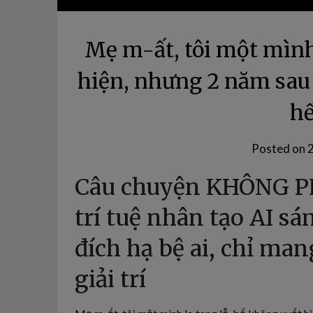
Mẹ m-ất, tôi một mình
hiện, nhưng 2 năm sau 
hế
Posted on
Câu chuyện KHÔNG P
trí tuệ nhân tạo AI 
đích hạ bệ ai, chỉ ma
giải trí