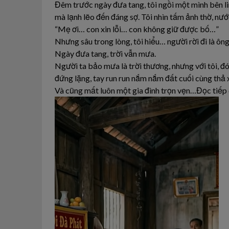
Đêm trước ngày đưa tang, tôi ngồi một mình bên li
mà lạnh lẽo đến đáng sợ. Tôi nhìn tấm ảnh thờ, n
“Mẹ ơi… con xin lỗi… con không giữ được bố…”
Nhưng sâu trong lòng, tôi hiểu… người rời đi là ông
Ngày đưa tang, trời vẫn mưa.
Người ta bảo mưa là trời thương, nhưng với tôi, đó 
đứng lặng, tay run run nắm nắm đất cuối cùng thả 
Và cũng mất luôn một gia đình trọn vẹn…Đọc tiếp