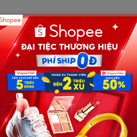
u mưa dai dẳng như cố giữ người ta lại với trần gian
ì nhận được cuộc gọi từ hàng xóm: “Về nhanh đi cháu ơi…
ớ khi mở cổng, nhìn thấy chiếc chiếu trải giữa nhà, mẹ
ngay tại chỗ. Không còn tiếng gọi “con ơi” mỗi khi tôi
n ai chờ tôi mỗi tối.