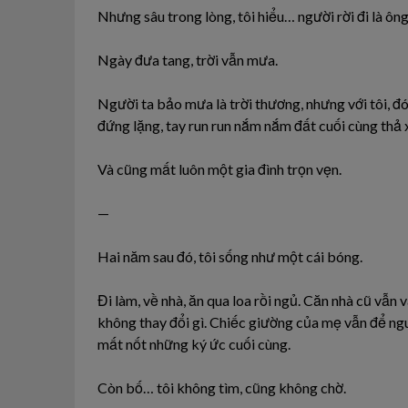
Nhưng sâu trong lòng, tôi hiểu… người rời đi là ông
Ngày đưa tang, trời vẫn mưa.
Người ta bảo mưa là trời thương, nhưng với tôi, đó 
đứng lặng, tay run run nắm nắm đất cuối cùng thả 
Và cũng mất luôn một gia đình trọn vẹn.
—
Hai năm sau đó, tôi sống như một cái bóng.
Đi làm, về nhà, ăn qua loa rồi ngủ. Căn nhà cũ vẫn 
không thay đổi gì. Chiếc giường của mẹ vẫn để ngu
mất nốt những ký ức cuối cùng.
Còn bố… tôi không tìm, cũng không chờ.