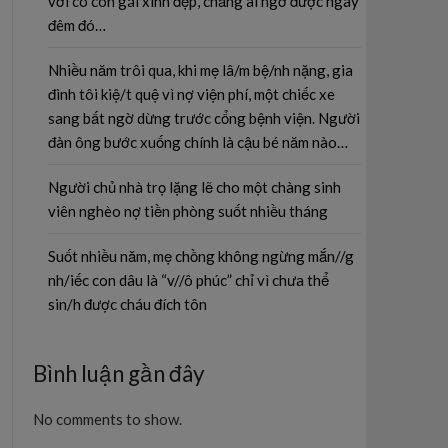
với cô con gái xinh đẹp, chẳng ai ngờ được ngay
đêm đó…
Nhiều năm trôi qua, khi mẹ lâ/m bệ/nh nặng, gia
đình tôi kiệ/t quệ vì nợ viện phí, một chiếc xe
sang bất ngờ dừng trước cổng bệnh viện. Người
đàn ông bước xuống chính là cậu bé năm nào…
Người chủ nhà trọ lặng lẽ cho một chàng sinh
viên nghèo nợ tiền phòng suốt nhiều tháng
Suốt nhiều năm, mẹ chồng không ngừng mắn//g
nh/iếc con dâu là “v//ô phúc” chỉ vì chưa thể
sin/h được cháu đích tôn
Bình luận gần đây
No comments to show.