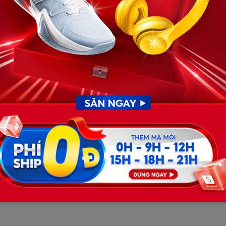
ã hơn một năm trước đó, ông gần như biến mất khỏi gia
n đâu đó, nhưng tôi chưa từng tận mắt thấy, cũng không
iện.
 áo quan, liên hệ nhà tang lễ, gọi họ hàng, tiếp khách… tất
 đông, nghe người ta hỏi: “Bố cháu đâu?”, tôi chỉ biết
nh cữu của mẹ. Khói hương nghi ngút. Căn nhà chật chội
ước mắt chảy không ngừng.