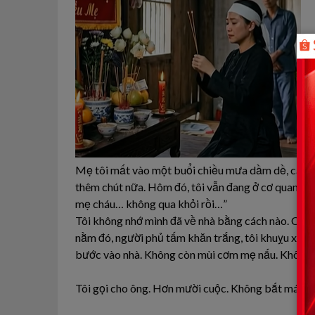
Mẹ tôi mất vào một buổi chiều mưa dầm dề, cái kiể
thêm chút nữa. Hôm đó, tôi vẫn đang ở cơ quan th
mẹ cháu… không qua khỏi rồi…”
Tôi không nhớ mình đã về nhà bằng cách nào. Chỉ nh
nằm đó, người phủ tấm khăn trắng, tôi khuỵu xuống 
bước vào nhà. Không còn mùi cơm mẹ nấu. Không cò
Tôi gọi cho ông. Hơn mười cuộc. Không bắt máy.