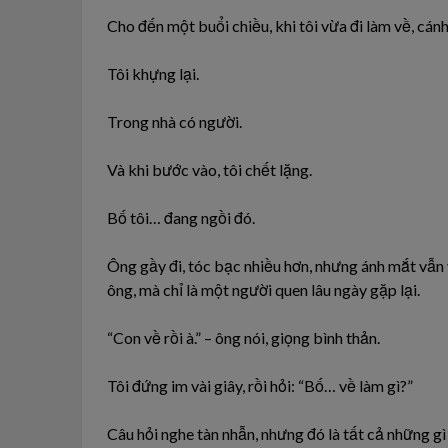
Cho đến một buổi chiều, khi tôi vừa đi làm về, cán
Tôi khựng lại.
Trong nhà có người.
Và khi bước vào, tôi chết lặng.
Bố tôi… đang ngồi đó.
Ông gầy đi, tóc bạc nhiều hơn, nhưng ánh mắt vẫn v
ông, mà chỉ là một người quen lâu ngày gặp lại.
“Con về rồi à.” – ông nói, giọng bình thản.
Tôi đứng im vài giây, rồi hỏi: “Bố… về làm gì?”
Câu hỏi nghe tàn nhẫn, nhưng đó là tất cả những gì t