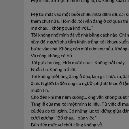
Mẹ m-ất, tôi một mình lo tang lễ, bố không xuất h
Mẹ tôi mất vào một buổi chiều mưa dầm dề, cái kiể
thêm chút nữa. Hôm đó, tôi vẫn đang ở cơ quan th
mẹ cháu… không qua khỏi rồi…”
Tôi không nhớ mình đã về nhà bằng cách nào. Chỉ nh
nằm đó, người phủ tấm khăn trắng, tôi khuỵu xuống 
bước vào nhà. Không còn mùi cơm mẹ nấu. Không cò
Và cũng không có bố.
Tôi gọi cho ông. Hơn mười cuộc. Không bắt máy.
Nhắn tin. Không trả lời.
Tôi không biết ông đang ở đâu, làm gì. Thực ra, đ
đình. Người ta đồn ông có người phụ nữ khác ở tậ
muốn tin.
Cho đến khi mẹ nằm xuống… ông vẫn không xuất h
Tang lễ của mẹ, tôi một mình lo liệu. Từ việc đi mua
cả đều do tôi gánh. Có những lúc tôi đứng giữa đám
cười gượng: “Bố cháu… bận việc.”
Bận đến mức vợ chết cũng không về.