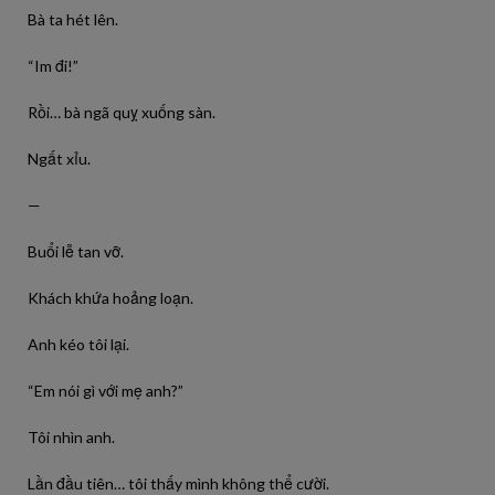
Bà ta hét lên.
“Im đi!”
Rồi… bà ngã quỵ xuống sàn.
Ngất xỉu.
—
Buổi lễ tan vỡ.
Khách khứa hoảng loạn.
Anh kéo tôi lại.
“Em nói gì với mẹ anh?”
Tôi nhìn anh.
Lần đầu tiên… tôi thấy mình không thể cười.