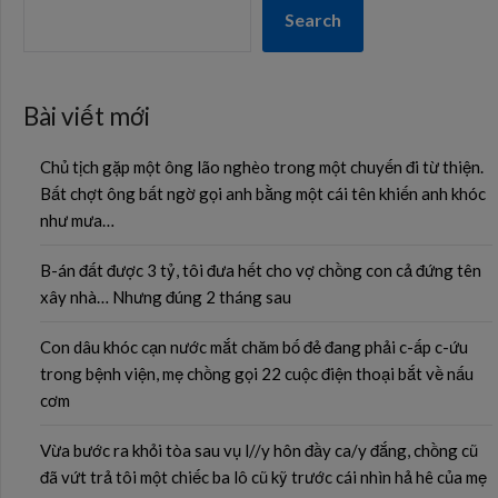
Search
Bài viết mới
Chủ tịch gặp một ông lão nghèo trong một chuyến đi từ thiện.
Bất chợt ông bất ngờ gọi anh bằng một cái tên khiến anh khóc
như mưa…
B-án đất được 3 tỷ, tôi đưa hết cho vợ chồng con cả đứng tên
xây nhà… Nhưng đúng 2 tháng sau
Con dâu khóc cạn nước mắt chăm bố đẻ đang phải c-ấp c-ứu
trong bệnh viện, mẹ chồng gọi 22 cuộc điện thoại bắt về nấu
cơm
Vừa bước ra khỏi tòa sau vụ l//y hôn đầy ca/y đắng, chồng cũ
đã vứt trả tôi một chiếc ba lô cũ kỹ trước cái nhìn hả hê của mẹ