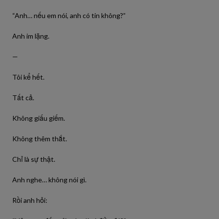
“Anh… nếu em nói, anh có tin không?”
Anh im lặng.
—
Tôi kể hết.
Tất cả.
Không giấu giếm.
Không thêm thắt.
Chỉ là sự thật.
Anh nghe… không nói gì.
Rồi anh hỏi: