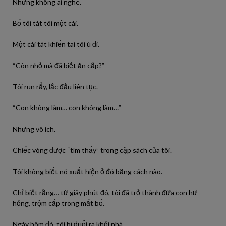
Nhưng không ai nghe.
Bố tôi tát tôi một cái.
Một cái tát khiến tai tôi ù đi.
“Còn nhỏ mà đã biết ăn cắp?”
Tôi run rẩy, lắc đầu liên tục.
“Con không làm… con không làm…”
Nhưng vô ích.
Chiếc vòng được “tìm thấy” trong cặp sách của tôi.
Tôi không biết nó xuất hiện ở đó bằng cách nào.
Chỉ biết rằng… từ giây phút đó, tôi đã trở thành đứa con hư
hỏng, trộm cắp trong mắt bố.
Ngày hôm đó, tôi bị đuổi ra khỏi nhà.