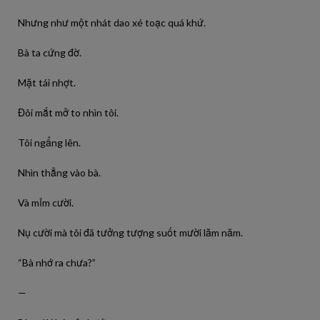
Nhưng như một nhát dao xé toạc quá khứ.
Bà ta cứng đờ.
Mặt tái nhợt.
Đôi mắt mở to nhìn tôi.
Tôi ngẩng lên.
Nhìn thẳng vào bà.
Và mỉm cười.
Nụ cười mà tôi đã tưởng tượng suốt mười lăm năm.
“Bà nhớ ra chưa?”
—