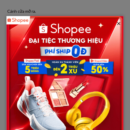
Cánh cửa mở ra.
×
Tôi bước vào.
Và tôi nhìn thấy bà ta.
Thời gian như ngừng lại.
Tôi tưởng mình sẽ run rẩy.
Sẽ hoảng loạn.
Nhưng không.
Tôi chỉ đứng đó… và cười.
Bà ta không nhận ra tôi.
Tất nhiên.