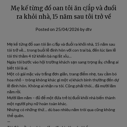
Mẹ kế từng đổ oan tôi ăn c/ắp và đuổi
ra khỏi nhà, 15 năm sau tôi trở về
Posted on
25/04/2026
by
dtv
Mẹ kế từng đổ oan tôi ăn c/ắp và đuổi ra khỏi nhà, 15 năm sau
tôi trở về… trong buổi lễ đính hôn với con trai bà, đến lúc làm lễ
tôi thì thầm 4 từ khiến bà ng/ất xỉu…
Ngày tôi bước vào hội trường khách sạn sang trọng ấy, chẳng ai
biết tôi là ai.
Một cô gái mặc váy trắng đơn giản, trang điểm nhẹ, tay cầm bó
hoa nhỏ – trông không khác gì một vị khách bình thường đến dự
lễ đính hôn. Không ai nhận ra tôi. Cũng phải thôi… đã mười lăm
năm rồi.
Mười lăm năm – đủ để một đứa trẻ bị đuổi khỏi nhà biến thành
một người phụ nữ hoàn toàn khác.
Nhưng có những thứ… dù bao nhiêu năm trôi qua cũng không
thể quên.
—