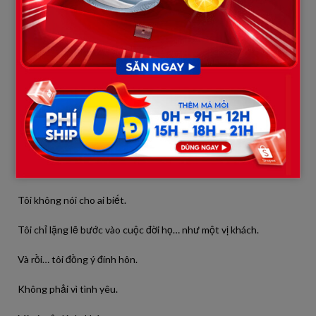
Một đứa bé gầy gò năm xưa… làm sao giống với người phụ nữ
đứng trước mặt bà lúc này?
Tôi nghe bà ta nói với anh:
“Con bé này nhìn hiền lành, được đấy.”
Tôi suýt bật cười.
—
Tôi không nói cho anh biết sự thật.
Tôi không nói cho ai biết.
Tôi chỉ lặng lẽ bước vào cuộc đời họ… như một vị khách.
Và rồi… tôi đồng ý đính hôn.
Không phải vì tình yêu.