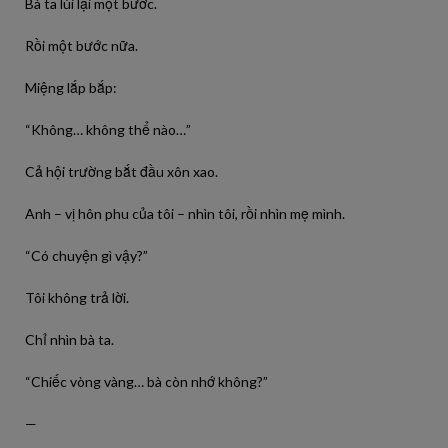
Bà ta lùi lại một bước.
Rồi một bước nữa.
Miệng lắp bắp:
“Không… không thể nào…”
Cả hội trường bắt đầu xôn xao.
Anh – vị hôn phu của tôi – nhìn tôi, rồi nhìn mẹ mình.
“Có chuyện gì vậy?”
Tôi không trả lời.
Chỉ nhìn bà ta.
“Chiếc vòng vàng… bà còn nhớ không?”
—