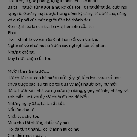
Tôi đứng ở góc phòng, lặng lẽ nhìn lên sân khấu.
Bà ta – người từng gọi là mẹ kế của tôi – đang đứng đó, cười nói
rạng rỡ. Gương mặt được trang điểm kỹ càng, tóc búi cao, dáng
vẻ quý phái của một người đàn bà thành đạt.
Bên cạnh bà là con trai bà – vị hôn phu của tôi.
Phải.
Tôi – chính là cô gái sắp đính hôn với con trai bà.
Nghe có vẻ như một trò đùa cay nghiệt của số phận.
Nhưng không.
Đây là lựa chọn của tôi.
—
Mười lăm năm trước…
Tôi chỉ là một con bé mười tuổi, gầy gò, lấm lem, vừa mất mẹ
chưa được bao lâu thì bố tôi đưa về một người phụ nữ mới.
Bà ta bước vào nhà với nụ cười dịu dàng, giọng nói nhẹ nhàng, và
ánh mắt… mà khi ấy tôi chưa đủ lớn để hiểu.
Những ngày đầu, bà ta rất tốt.
Nấu ăn cho tôi.
Chải tóc cho tôi.
Mua cho tôi những chiếc váy mới.
Tôi đã từng nghĩ… có lẽ mình lại có mẹ.
Cho đến một ngày…