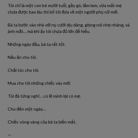
Tôi chỉ là một con bé mười tuổi, gầy gò, lấm lem, vừa mất mẹ
chưa được bao lâu thì bố tôi đưa về một người phụ nữ mới.
Bà ta bước vào nhà với nụ cười dịu dàng, giọng nói nhẹ nhàng, và
ánh mắt… mà khi ấy tôi chưa đủ lớn để hiểu.
Những ngày đầu, bà ta rất tốt.
Nấu ăn cho tôi.
Chải tóc cho tôi.
Mua cho tôi những chiếc váy mới.
Tôi đã từng nghĩ… có lẽ mình lại có mẹ.
Cho đến một ngày…
Chiếc vòng vàng của bà ta biến mất.
—