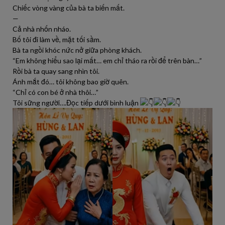
Chiếc vòng vàng của bà ta biến mất.
—
Cả nhà nhốn nháo.
Bố tôi đi làm về, mặt tối sầm.
Bà ta ngồi khóc nức nở giữa phòng khách.
“Em không hiểu sao lại mất… em chỉ tháo ra rồi để trên bàn…”
Rồi bà ta quay sang nhìn tôi.
Ánh mắt đó… tôi không bao giờ quên.
“Chỉ có con bé ở nhà thôi…”
Tôi sững người….Đọc tiếp dưới bình luận