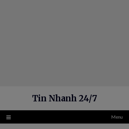
Skip
to
content
Tin Nhanh 24/7
Menu