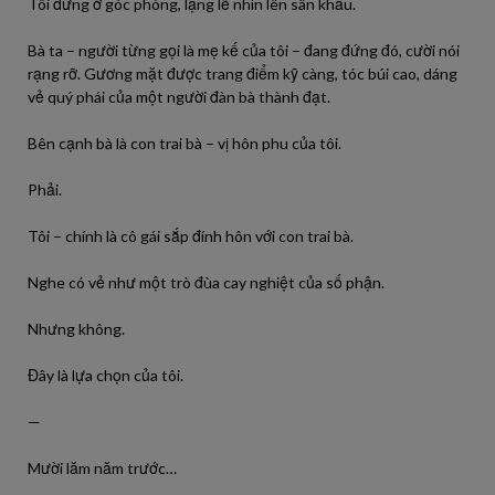
Tôi đứng ở góc phòng, lặng lẽ nhìn lên sân khấu.
Bà ta – người từng gọi là mẹ kế của tôi – đang đứng đó, cười nói
rạng rỡ. Gương mặt được trang điểm kỹ càng, tóc búi cao, dáng
vẻ quý phái của một người đàn bà thành đạt.
Bên cạnh bà là con trai bà – vị hôn phu của tôi.
Phải.
Tôi – chính là cô gái sắp đính hôn với con trai bà.
Nghe có vẻ như một trò đùa cay nghiệt của số phận.
Nhưng không.
Đây là lựa chọn của tôi.
—
Mười lăm năm trước…