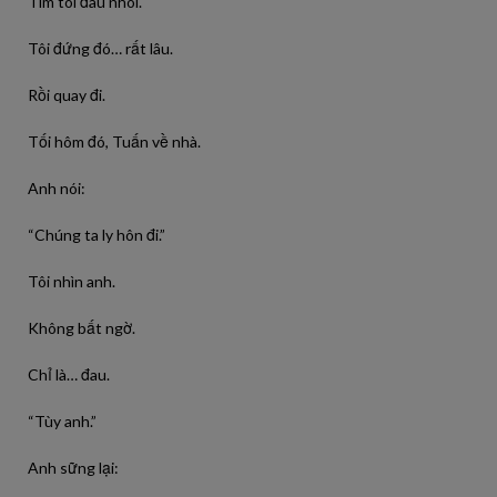
Tim tôi đau nhói.
Tôi đứng đó… rất lâu.
Rồi quay đi.
Tối hôm đó, Tuấn về nhà.
Anh nói:
“Chúng ta ly hôn đi.”
Tôi nhìn anh.
Không bất ngờ.
Chỉ là… đau.
“Tùy anh.”
Anh sững lại: