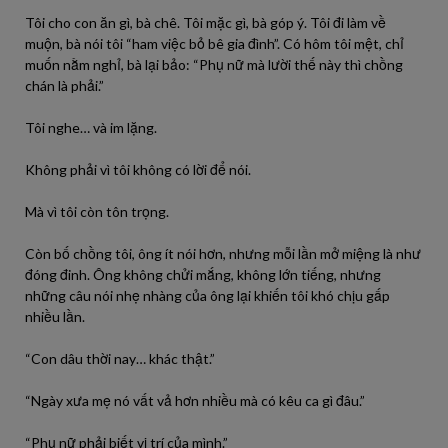
Tôi cho con ăn gì, bà chê. Tôi mặc gì, bà góp ý. Tôi đi làm về
muộn, bà nói tôi “ham việc bỏ bê gia đình”. Có hôm tôi mệt, chỉ
muốn nằm nghỉ, bà lại bảo: “Phụ nữ mà lười thế này thì chồng
chán là phải.”
Tôi nghe… và im lặng.
Không phải vì tôi không có lời để nói.
Mà vì tôi còn tôn trọng.
Còn bố chồng tôi, ông ít nói hơn, nhưng mỗi lần mở miệng là như
đóng đinh. Ông không chửi mắng, không lớn tiếng, nhưng
những câu nói nhẹ nhàng của ông lại khiến tôi khó chịu gấp
nhiều lần.
“Con dâu thời nay… khác thật.”
“Ngày xưa mẹ nó vất vả hơn nhiều mà có kêu ca gì đâu.”
“Phụ nữ phải biết vị trí của mình.”