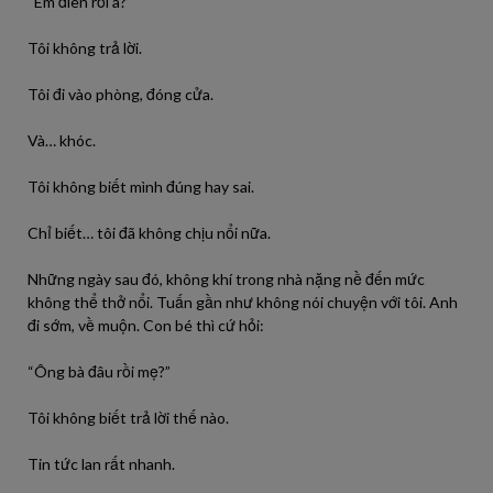
“Em điên rồi à?”
Tôi không trả lời.
Tôi đi vào phòng, đóng cửa.
Và… khóc.
Tôi không biết mình đúng hay sai.
Chỉ biết… tôi đã không chịu nổi nữa.
Những ngày sau đó, không khí trong nhà nặng nề đến mức
không thể thở nổi. Tuấn gần như không nói chuyện với tôi. Anh
đi sớm, về muộn. Con bé thì cứ hỏi:
“Ông bà đâu rồi mẹ?”
Tôi không biết trả lời thế nào.
Tin tức lan rất nhanh.