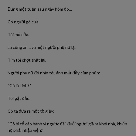
Đúng một tuần sau ngày hôm đó…
Có người gõ cửa.
Tôi mở cửa.
Là công an… và một người phụ nữ lạ.
Tim tôi chợt thắt lại.
Người phụ nữ đó nhìn tôi, ánh mắt đầy căm phẫn:
“Cô là Linh?”
Tôi gật đầu.
Cô ta đưa ra một tờ giấy:
“Cô bị tố cáo hành vi ngược đãi, đuổi người già ra khỏi nhà, khiến
họ phải nhập viện.”