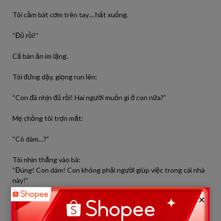
Tôi cầm bát cơm trên tay… hất xuống.
“Đủ rồi!”
Cả bàn ăn im lặng.
Tôi đứng dậy, giọng run lên:
“Con đã nhịn đủ rồi! Hai người muốn gì ở con nữa?”
Mẹ chồng tôi trợn mắt:
“Cô dám…?”
Tôi nhìn thẳng vào bà:
“Đúng! Con dám! Con không phải người giúp việc trong cái nhà
này!”
×
Bố chồng tôi đập bàn: