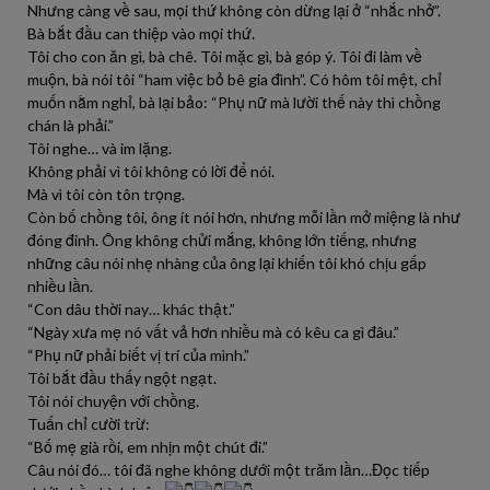
Nhưng càng về sau, mọi thứ không còn dừng lại ở “nhắc nhở”.
Bà bắt đầu can thiệp vào mọi thứ.
Tôi cho con ăn gì, bà chê. Tôi mặc gì, bà góp ý. Tôi đi làm về
muộn, bà nói tôi “ham việc bỏ bê gia đình”. Có hôm tôi mệt, chỉ
muốn nằm nghỉ, bà lại bảo: “Phụ nữ mà lười thế này thì chồng
chán là phải.”
Tôi nghe… và im lặng.
Không phải vì tôi không có lời để nói.
Mà vì tôi còn tôn trọng.
Còn bố chồng tôi, ông ít nói hơn, nhưng mỗi lần mở miệng là như
đóng đinh. Ông không chửi mắng, không lớn tiếng, nhưng
những câu nói nhẹ nhàng của ông lại khiến tôi khó chịu gấp
nhiều lần.
“Con dâu thời nay… khác thật.”
“Ngày xưa mẹ nó vất vả hơn nhiều mà có kêu ca gì đâu.”
“Phụ nữ phải biết vị trí của mình.”
Tôi bắt đầu thấy ngột ngạt.
Tôi nói chuyện với chồng.
Tuấn chỉ cười trừ:
“Bố mẹ già rồi, em nhịn một chút đi.”
Câu nói đó… tôi đã nghe không dưới một trăm lần…Đọc tiếp