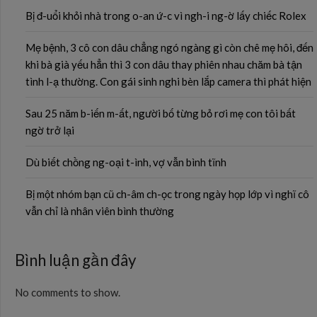
Bị đ-uổi khỏi nhà trong o-an ứ-c vì ngh-i ng-ờ lấy chiếc Rolex
Mẹ bệnh, 3 cô con dâu chẳng ngó ngàng gì còn chê mẹ hôi, đến
khi bà già yếu hẳn thì 3 con dâu thay phiên nhau chăm bà tận
tình l-ạ thường. Con gái sinh nghi bèn lắp camera thì phát hiện
Sau 25 năm b-iến m-ất, người bố từng bỏ rơi mẹ con tôi bất
ngờ trở lại
Dù biết chồng ng-oại t-ình, vợ vẫn bình tĩnh
Bị một nhóm bạn cũ ch-âm ch-ọc trong ngày họp lớp vì nghĩ cô
vẫn chỉ là nhân viên bình thường
Bình luận gần đây
No comments to show.