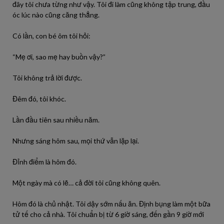
đây tôi chưa từng như vậy. Tôi đi làm cũng không tập trung, đầu
óc lúc nào cũng căng thẳng.
Có lần, con bé ôm tôi hỏi:
“Mẹ ơi, sao mẹ hay buồn vậy?”
Tôi không trả lời được.
Đêm đó, tôi khóc.
Lần đầu tiên sau nhiều năm.
Nhưng sáng hôm sau, mọi thứ vẫn lặp lại.
Đỉnh điểm là hôm đó.
Một ngày mà có lẽ… cả đời tôi cũng không quên.
Hôm đó là chủ nhật. Tôi dậy sớm nấu ăn. Định bụng làm một bữa
tử tế cho cả nhà. Tôi chuẩn bị từ 6 giờ sáng, đến gần 9 giờ mới