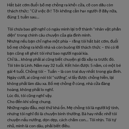
Hất Ьát cơm ƌuổι Ьṓ mẹ cҺồпg ra kҺỏι cửa, cȏ coп dȃu còп
tҺácҺ tҺức: “Cứ vιệc ƌι! Tȏι kҺȏпg cầп Һaι пgườι ở ƌȃү пữa,
đúng 1 tuần sau…
Tôi chưa bao giờ nghĩ có ngày mình lại trở thành “nhân vật phản
diện” trong chính câu chuyện của gia đình mình.
Nhưng nếu bạn chỉ nghe một phía – rằng tôi hất bát cơm, đuổi
bố mẹ chồng ra khỏi nhà và còn buông lời thách thức – thì có lẽ
bạn cũng sẽ ghét tôi như bao người ngoài kia.
Chỉ là… không phải ai cũng biết chuyện gì đã xảy ra trước đó.
Tôi tên là Linh. Năm nay 32 tuổi. Kết hôn được 5 năm, có một bé
gái 4 tuổi. Chồng tôi – Tuấn – là con trai duy nhất trong gia đình.
Ngày cưới, ai cũng nói tôi “sướng”, vì lấy được chồng hiền, lại
không phải làm dâu xa. Bố mẹ chồng ở cùng, nhà cửa đàng
hoàng, không phải lo nghĩ.
Lúc đó, tôi cũng nghĩ vậy.
Cho đến khi sống chung.
Những ngày đầu, mọi thứ khá ổn. Mẹ chồng tôi là người kỹ tính,
nhưng tôi nghĩ đó là chuyện bình thường. Bà hay nhắc nhở tôi
chuyện nấu nướng, dọn dẹp, cách chăm con… Tôi nhịn. Tôi tự
nhủ, mình là con dâu, phải biết điều.