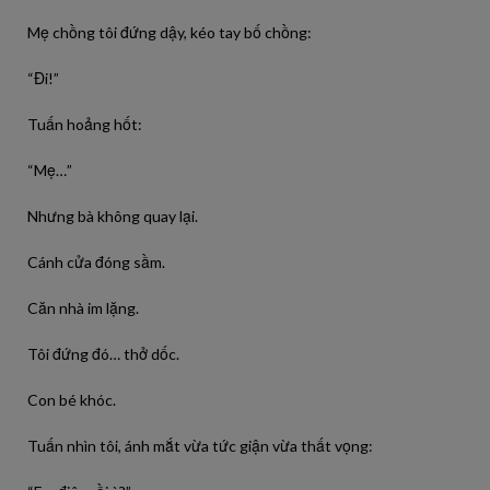
Mẹ chồng tôi đứng dậy, kéo tay bố chồng:
“Đi!”
Tuấn hoảng hốt:
“Mẹ…”
Nhưng bà không quay lại.
Cánh cửa đóng sầm.
Căn nhà im lặng.
Tôi đứng đó… thở dốc.
Con bé khóc.
Tuấn nhìn tôi, ánh mắt vừa tức giận vừa thất vọng: