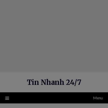
Skip
to
content
Tin Nhanh 24/7
Menu