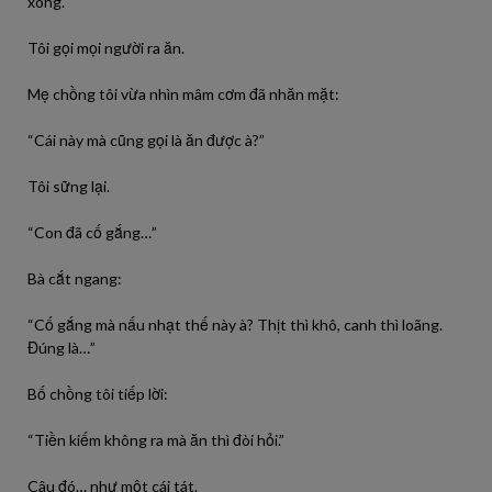
xong.
Tôi gọi mọi người ra ăn.
Mẹ chồng tôi vừa nhìn mâm cơm đã nhăn mặt:
“Cái này mà cũng gọi là ăn được à?”
Tôi sững lại.
“Con đã cố gắng…”
Bà cắt ngang:
“Cố gắng mà nấu nhạt thế này à? Thịt thì khô, canh thì loãng.
Đúng là…”
Bố chồng tôi tiếp lời:
“Tiền kiếm không ra mà ăn thì đòi hỏi.”
Câu đó… như một cái tát.