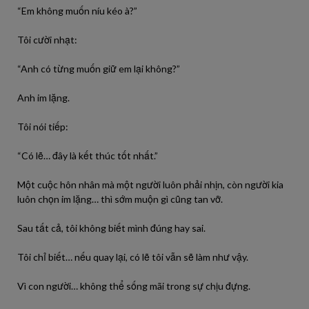
“Em không muốn níu kéo à?”
Tôi cười nhạt:
“Anh có từng muốn giữ em lại không?”
Anh im lặng.
Tôi nói tiếp:
“Có lẽ… đây là kết thúc tốt nhất.”
Một cuộc hôn nhân mà một người luôn phải nhịn, còn người kia
luôn chọn im lặng… thì sớm muộn gì cũng tan vỡ.
Sau tất cả, tôi không biết mình đúng hay sai.
Tôi chỉ biết… nếu quay lại, có lẽ tôi vẫn sẽ làm như vậy.
Vì con người… không thể sống mãi trong sự chịu đựng.