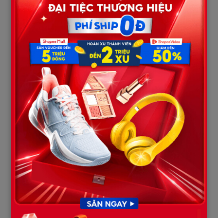
“Cô hỗn!”
Tôi cười.
Một nụ cười mà chính tôi cũng thấy lạ.
“Nếu con hỗn, thì hai người nghĩ mình tử tế lắm à?”
Không khí căng thẳng đến nghẹt thở.
Tuấn đứng dậy:
“Linh, em bình tĩnh…”
Tôi quay sang anh:
“Anh im đi! Anh chưa từng đứng về phía em một lần nào!”
Anh cứng họng.
Tôi quay lại nhìn bố mẹ chồng: