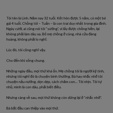
Tôi tên là Linh. Năm nay 32 tuổi. Kết hôn được 5 năm, có một bé
gái 4 tuổi. Chồng tôi – Tuấn – là con trai duy nhất trong gia đình.
Ngày cưới, ai cũng nói tôi “sướng”, vì lấy được chồng hiền, lại
không phải làm dâu xa. Bố mẹ chồng ở cùng, nhà cửa đàng
hoàng, không phải lo nghĩ.
Lúc đó, tôi cũng nghĩ vậy.
Cho đến khi sống chung.
Những ngày đầu, mọi thứ khá ổn. Mẹ chồng tôi là người kỹ tính,
nhưng tôi nghĩ đó là chuyện bình thường. Bà hay nhắc nhở tôi
chuyện nấu nướng, dọn dẹp, cách chăm con… Tôi nhịn. Tôi tự
nhủ, mình là con dâu, phải biết điều.
Nhưng càng về sau, mọi thứ không còn dừng lại ở “nhắc nhở”.
Bà bắt đầu can thiệp vào mọi thứ.