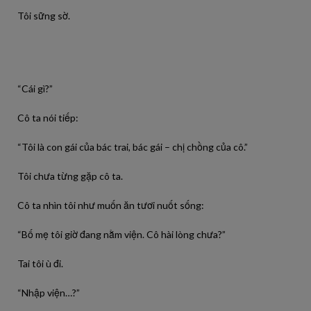
Tôi sững sờ.
“Cái gì?”
Cô ta nói tiếp:
“Tôi là con gái của bác trai, bác gái – chị chồng của cô.”
Tôi chưa từng gặp cô ta.
Cô ta nhìn tôi như muốn ăn tươi nuốt sống:
“Bố mẹ tôi giờ đang nằm viện. Cô hài lòng chưa?”
Tai tôi ù đi.
“Nhập viện…?”