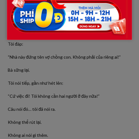
“Nếu hai người không hài lòng, thì cứ đi đi!”
Mẹ chồng tôi cười khẩy:
“Đây là nhà con trai tôi.”
Tôi đáp:
“Nhà này đứng tên vợ chồng con. Không phải của riêng ai!”
Bà sững lại.
Tôi nói tiếp, gần như hét lên:
“Cứ việc đi! Tôi không cần hai người ở đây nữa!”
Câu nói đó… tôi đã nói ra.
Không thể rút lại.
Không ai nói gì thêm.