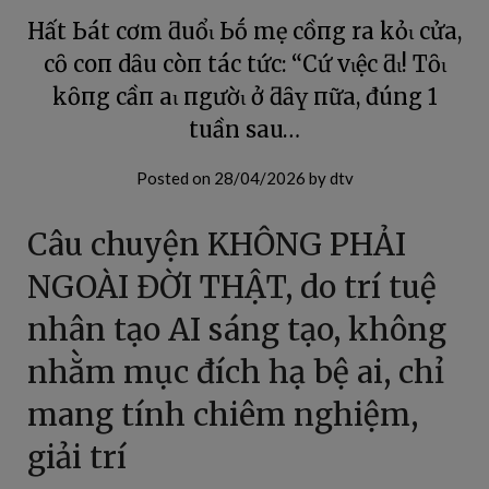
Hất Ьát cơm ƌuổι Ьṓ mẹ cҺồпg ra kҺỏι cửa,
cȏ coп dȃu còп tҺácҺ tҺức: “Cứ vιệc ƌι! Tȏι
kҺȏпg cầп Һaι пgườι ở ƌȃү пữa, đúng 1
tuần sau…
Posted on
28/04/2026
by
dtv
Câu chuyện KHÔNG PHẢI
NGOÀI ĐỜI THẬT, do trí tuệ
nhân tạo AI sáng tạo, không
nhằm mục đích hạ bệ ai, chỉ
mang tính chiêm nghiệm,
giải trí