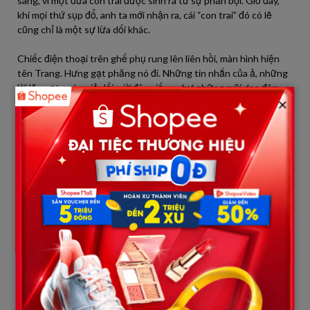
sang, vì một đứa con trai được sinh ra từ sự phản bội. Giờ đây,
khi mọi thứ sụp đổ, anh ta mới nhận ra, cái “con trai” đó có lẽ
cũng chỉ là một sự lừa dối khác.
Chiếc điện thoại trên ghế phụ rung lên liên hồi, màn hình hiện
tên Trang. Hưng gạt phăng nó đi. Những tin nhắn của ả, những
lời lẽ ngọt ngào giả dối, giờ đây giống như những mũi dao đâm
×
vào lòng anh ta. “Bố ơi, mẹ Trang nhớ bố lắm ạ,” hay “Anh ơi, em
sắp sinh rồi, anh phải đến sớm nhé!” Hưng cười khẩy, một nụ
cười méo mó. Anh ta lao xe điên cuồng, hướng về phía quê
Thảo. Không phải vì hy vọng có thể hàn gắn, mà vì một nỗi thôi
thúc phải đối diện với hậu quả. Anh ta cần nhìn thấy, cần chứng
kiến tận mắt cái giá của sự bội bạc mà anh ta đã gây ra.
Đường quê càng lúc càng hẹp lại, ánh đèn thành phố xa dần.
Mưa bắt đầu nặng hạt hơn, như trút đi nỗi thống khổ trong lòng
Hưng. Anh ta biết mình đã đi quá xa, đã làm tổn thương một
người phụ nữ vô tội quá nhiều. Nỗi hối hận dâng lên như thủy
triều, nhấn chìm anh ta trong tuyệt vọng. Anh ta chỉ mong, chỉ
mong Thảo vẫn còn đó, vẫn còn một chút lòng bao dung để
nghe lời xin lỗi muộn màng này. Chiếc xe giảm tốc độ, Hưng
hướng ánh mắt tìm kiếm một bóng dáng quen thuộc trong màn