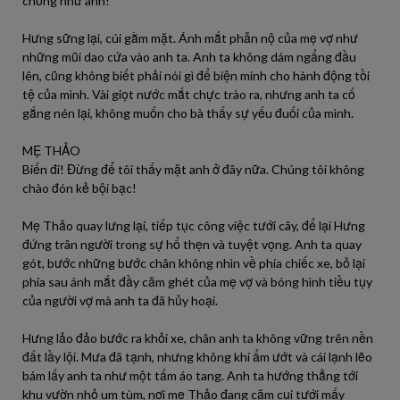
chồng như anh!
Hưng sững lại, cúi gằm mặt. Ánh mắt phẫn nộ của mẹ vợ như
những mũi dao cứa vào anh ta. Anh ta không dám ngẩng đầu
lên, cũng không biết phải nói gì để biện minh cho hành động tồi
tệ của mình. Vài giọt nước mắt chực trào ra, nhưng anh ta cố
gắng nén lại, không muốn cho bà thấy sự yếu đuối của mình.
MẸ THẢO
Biến đi! Đừng để tôi thấy mặt anh ở đây nữa. Chúng tôi không
chào đón kẻ bội bạc!
Mẹ Thảo quay lưng lại, tiếp tục công việc tưới cây, để lại Hưng
đứng trân người trong sự hổ thẹn và tuyệt vọng. Anh ta quay
gót, bước những bước chân không nhìn về phía chiếc xe, bỏ lại
phía sau ánh mắt đầy căm ghét của mẹ vợ và bóng hình tiều tụy
của người vợ mà anh ta đã hủy hoại.
Hưng lảo đảo bước ra khỏi xe, chân anh ta không vững trên nền
đất lầy lội. Mưa đã tạnh, nhưng không khí ẩm ướt và cái lạnh lẽo
bám lấy anh ta như một tấm áo tang. Anh ta hướng thẳng tới
khu vườn nhỏ um tùm, nơi mẹ Thảo đang cặm cụi tưới mấy