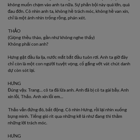
không muốn chạm vào anh ta nữa. Sự phản bội này quá lớn, quá
đau đớn. Cô nhìn anh ta, không hề trách móc, không hề van xin,
chỉ là một ánh nhìn trống rỗng, phán xét.
THẢO
(Giọng thều thào, gần như không nghe thấy)
Không phải con anh?
Hưng gật đầu lia lịa, nước mắt bắt đầu tuôn rơi. Anh ta giờ đây
chỉ còn là một con người tuyệt vọng, cố gắng vớt vát chút danh
dự còn sót lại.
HƯNG
Đúng vậy. Trang… cô ta đã lừa anh. Anh đã bị cô ta gài bẫy. Anh
xin lỗi, Thảo. Anh xin lỗi em…
Thảo vẫn đứng đó, bất động. Cô nhìn Hưng, rồi lại nhìn xuống
bụng mình. Tiếng gió rít qua những kẽ lá như đang thì thầm
những lời trách móc.
HƯNG