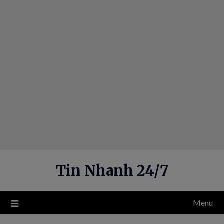
Skip
to
content
Tin Nhanh 24/7
Menu