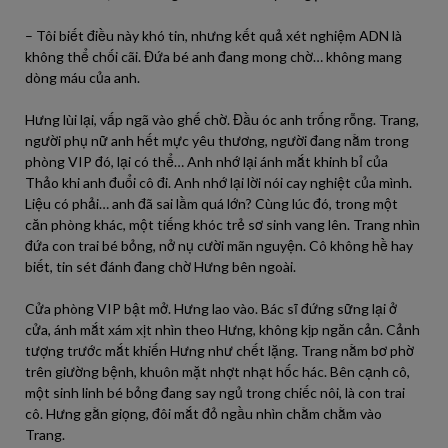
– Tôi biết điều này khó tin, nhưng kết quả xét nghiệm ADN là
không thể chối cãi. Đứa bé anh đang mong chờ… không mang
dòng máu của anh.
Hưng lùi lại, vấp ngã vào ghế chờ. Đầu óc anh trống rỗng. Trang,
người phụ nữ anh hết mực yêu thương, người đang nằm trong
phòng VIP đó, lại có thể… Anh nhớ lại ánh mắt khinh bỉ của
Thảo khi anh đuổi cô đi. Anh nhớ lại lời nói cay nghiệt của mình.
Liệu có phải… anh đã sai lầm quá lớn? Cùng lúc đó, trong một
căn phòng khác, một tiếng khóc trẻ sơ sinh vang lên. Trang nhìn
đứa con trai bé bỏng, nở nụ cười mãn nguyện. Cô không hề hay
biết, tin sét đánh đang chờ Hưng bên ngoài.
Cửa phòng VIP bật mở. Hưng lao vào. Bác sĩ đứng sững lại ở
cửa, ánh mắt xám xịt nhìn theo Hưng, không kịp ngăn cản. Cảnh
tượng trước mắt khiến Hưng như chết lặng. Trang nằm bơ phờ
trên giường bệnh, khuôn mặt nhợt nhạt hốc hác. Bên cạnh cô,
một sinh linh bé bỏng đang say ngủ trong chiếc nôi, là con trai
cô. Hưng gằn giọng, đôi mắt đỏ ngầu nhìn chằm chằm vào
Trang.