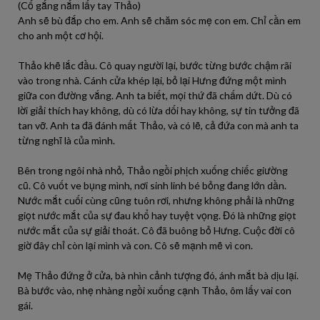
(Cố gắng nắm lấy tay Thảo)
Anh sẽ bù đắp cho em. Anh sẽ chăm sóc mẹ con em. Chỉ cần em
cho anh một cơ hội.
Thảo khẽ lắc đầu. Cô quay người lại, bước từng bước chậm rãi
vào trong nhà. Cánh cửa khép lại, bỏ lại Hưng đứng một mình
giữa con đường vắng. Anh ta biết, mọi thứ đã chấm dứt. Dù có
lời giải thích hay không, dù có lừa dối hay không, sự tin tưởng đã
tan vỡ. Anh ta đã đánh mất Thảo, và có lẽ, cả đứa con mà anh ta
từng nghĩ là của mình.
Bên trong ngôi nhà nhỏ, Thảo ngồi phịch xuống chiếc giường
cũ. Cô vuốt ve bụng mình, nơi sinh linh bé bỏng đang lớn dần.
Nước mắt cuối cùng cũng tuôn rơi, nhưng không phải là những
giọt nước mắt của sự đau khổ hay tuyệt vọng. Đó là những giọt
nước mắt của sự giải thoát. Cô đã buông bỏ Hưng. Cuộc đời cô
giờ đây chỉ còn lại mình và con. Cô sẽ mạnh mẽ vì con.
Mẹ Thảo đứng ở cửa, bà nhìn cảnh tượng đó, ánh mắt bà dịu lại.
Bà bước vào, nhẹ nhàng ngồi xuống cạnh Thảo, ôm lấy vai con
gái.