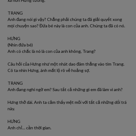
xa hơn Hưng tưởng.
TRANG
Anh đang nói gì vậy? Chẳng phải chúng ta đã giải quyết xong
mọi chuyện sao? Đứa bé này là con của anh. Chúng ta đã có nó.
HƯNG
(Nhìn đứa bé)
Anh có chắc là nó là con của anh không, Trang?
Câu hỏi của Hưng như một nhát dao đâm thẳng vào tim Trang.
Cô ta nhìn Hưng, ánh mắt lộ rõ vẻ hoảng sợ.
TRANG
Anh đang nghi ngờ em? Sau tất cả những gì em đã làm vì anh?
Hưng thở dài. Anh ta cảm thấy mệt mỏi với tất cả những dối trá
này.
HƯNG
Anh chỉ… cần thời gian.