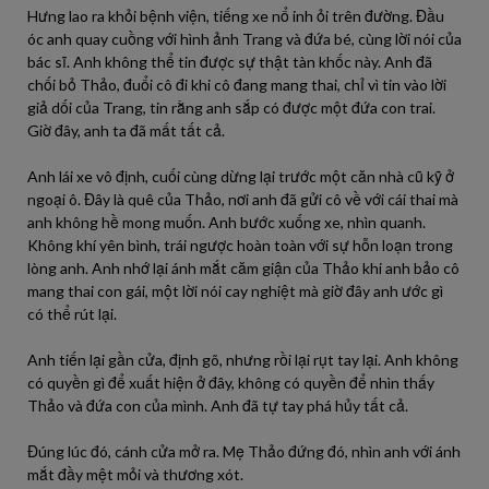
Hưng lao ra khỏi bệnh viện, tiếng xe nổ inh ỏi trên đường. Đầu
óc anh quay cuồng với hình ảnh Trang và đứa bé, cùng lời nói của
bác sĩ. Anh không thể tin được sự thật tàn khốc này. Anh đã
chối bỏ Thảo, đuổi cô đi khi cô đang mang thai, chỉ vì tin vào lời
giả dối của Trang, tin rằng anh sắp có được một đứa con trai.
Giờ đây, anh ta đã mất tất cả.
Anh lái xe vô định, cuối cùng dừng lại trước một căn nhà cũ kỹ ở
ngoại ô. Đây là quê của Thảo, nơi anh đã gửi cô về với cái thai mà
anh không hề mong muốn. Anh bước xuống xe, nhìn quanh.
Không khí yên bình, trái ngược hoàn toàn với sự hỗn loạn trong
lòng anh. Anh nhớ lại ánh mắt căm giận của Thảo khi anh bảo cô
mang thai con gái, một lời nói cay nghiệt mà giờ đây anh ước gì
có thể rút lại.
Anh tiến lại gần cửa, định gõ, nhưng rồi lại rụt tay lại. Anh không
có quyền gì để xuất hiện ở đây, không có quyền để nhìn thấy
Thảo và đứa con của mình. Anh đã tự tay phá hủy tất cả.
Đúng lúc đó, cánh cửa mở ra. Mẹ Thảo đứng đó, nhìn anh với ánh
mắt đầy mệt mỏi và thương xót.