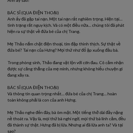
Anh ấy sao?
BÁC SĨ (QUA ĐIỆN THOẠI)
Anh ấy đã gặp tai nạn. Một tai nạn rất nghiêm trọng. Hiện tại…
tình trạng rất nguy kịch. Và có một điều nữa… chúng tôi đã phát
hiện ra sự thật về đứa bé của chị Trang.
Mẹ Thảo nắm chặt điện thoại, tim đập thình thịch. Sự thật về
đứa bé? Tai nạn của Hưng? Mọi thứ như đổ ập xuống đầu bà.
Trong phòng sinh, Thảo đang vật lộn với cơn đau. Cô cảm nhận
được sự căng thẳng của mẹ mình, nhưng không hiểu chuyện gì
đang xảy ra.
BÁC SĨ (QUA ĐIỆN THOẠI)
Và thông tin quan trọng nhất… đứa bé của chị Trang… hoàn
toàn không phải là con của anh Hưng.
Mẹ Thảo nghe đến đây, bà ôm mặt. Một tiếng thở dài đầy nặng
nề thoát ra. Vậy là, mọi thứ bà nghi ngờ, mọi thứ bà linh cảm, đều
đã thành sự thật. Hưng đã bị lừa. Nhưng ai đã lừa anh ta? Và tại
sao?