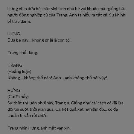
Hưng nhìn đứa bé, một sinh linh nhỏ bé với khuôn mặt giống hệt
người đồng nghiệp cũ của Trang. Anh ta hiểu ra tất cả. Sự khinh
bỉ trào dâng.
HƯNG
Đứa bé này… không phải là con tôi.
Trang chết lặng.
TRANG
(Hoảng loạn)
Không… không thể nào! Anh… anh không thể nói vậy!
HƯNG
(Cười khẩy)
Sự thật thì luôn phơi bày, Trang ạ. Giống như cái cách cô đã lừa
dối tôi suốt thời gian qua. Cái kết quả xét nghiệm đó… cô đã
chuẩn bị sẵn rồi chứ?
Trang nhìn Hưng, ánh mắt van xin.