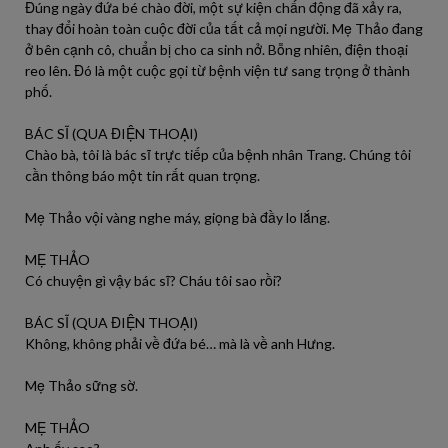
Đúng ngày đứa bé chào đời, một sự kiện chấn động đã xảy ra,
thay đổi hoàn toàn cuộc đời của tất cả mọi người. Mẹ Thảo đang
ở bên cạnh cô, chuẩn bị cho ca sinh nở. Bỗng nhiên, điện thoại
reo lên. Đó là một cuộc gọi từ bệnh viện tư sang trọng ở thành
phố.
BÁC SĨ (QUA ĐIỆN THOẠI)
Chào bà, tôi là bác sĩ trực tiếp của bệnh nhân Trang. Chúng tôi
cần thông báo một tin rất quan trọng.
Mẹ Thảo vội vàng nghe máy, giọng bà đầy lo lắng.
MẸ THẢO
Có chuyện gì vậy bác sĩ? Cháu tôi sao rồi?
BÁC SĨ (QUA ĐIỆN THOẠI)
Không, không phải về đứa bé… mà là về anh Hưng.
Mẹ Thảo sững sờ.
MẸ THẢO