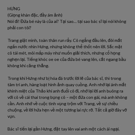
HƯNG
(Giọng khàn đặc, đầy ám ảnh)
Nói đi! Đứa bé này là của ai? Tại sao… tại sao bác sĩ lại nói không
phải con tôi?
Trang giật mình, toàn thân run rẩy. Cô ngẩng đầu lên, đôi mắt
ngấn nước nhìn Hưng, nhưng không thể thốt nên lời. Sắc mặt
cô tái mét, môi mấp máy như muốn giải thích, nhưng cổ họng
nghẹn lại. Tiếng khóc oe oe của đứa bé vang lên, cắt ngang bầu
không khí căng thẳng.
Trong khi Hưng như bị hóa đá trước lời lẽ của bác sĩ, thì trong
tâm trí anh, hàng loạt hình ảnh quay cuồng. Anh nhớ lại ánh mắt
khinh miệt của Thảo khi anh đuổi cô đi, nhớ lại lời anh buông ra
với cô về cái thai trong bụng cô – một đứa con gái, mà anh không
cần. Anh nhớ về cuộc tình vụng trộm với Trang, về sự chiều
chuộng, về lời hứa hẹn về một tương lai rực rỡ. Tất cả giờ đây vỡ
vụn.
Bác sĩ tiến lại gần Hưng, đặt tay lên vai anh một cách ái ngại.