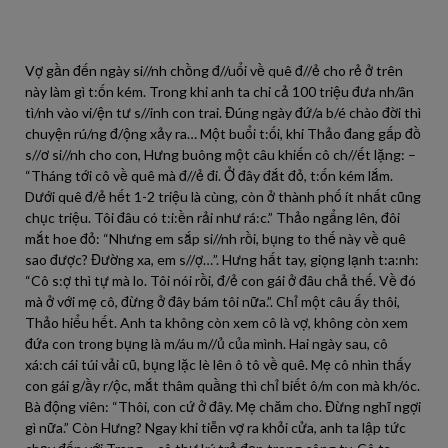
Vợ gần đến ngày si//nh chồng đ//uổi về quê đ//ẻ cho rẻ ở trên
này làm gì t:ốn kém. Trong khi anh ta chi cả 100 triệu đưa nh/ân
tì/nh vào vi/ện tư s//inh con trai. Đúng ngày đứ/a b/é chào đời thì
chuyện rú/ng đ/ộng xảy ra… Một buổi t:ối, khi Thảo đang gấp đồ
s//ơ si//nh cho con, Hưng buông một câu khiến cô ch//ết lặng: –
“Tháng tới cô về quê mà đ//ẻ đi. Ở đây đắt đỏ, t:ốn kém lắm.
Dưới quê đ/ẻ hết 1-2 triệu là cùng, còn ở thành phố ít nhất cũng
chục triệu. Tôi đâu có t:i:ền rải như rá:c.” Thảo ngẩng lên, đôi
mắt hoe đỏ: “Nhưng em sắp si//nh rồi, bụng to thế này về quê
sao được? Đường xa, em s//ợ…”. Hưng hất tay, giọng lạnh t:a:nh:
“Cô s:ợ thì tự mà lo. Tôi nói rồi, đ/ẻ con gái ở đâu chả thế. Về đó
mà ở với mẹ cô, đừng ở đây bám tôi nữa.”. Chỉ một câu ấy thôi,
Thảo hiểu hết. Anh ta không còn xem cô là vợ, không còn xem
đứa con trong bụng là m/áu m//ủ của mình. Hai ngày sau, cô
xá:ch cái túi vải cũ, bụng lặc lè lên ô tô về quê. Mẹ cô nhìn thấy
con gái g/ầy r/ộc, mắt thâm quầng thì chỉ biết ô/m con mà kh/óc.
Bà động viên: “Thôi, con cứ ở đây. Mẹ chăm cho. Đừng nghĩ ngợi
gì nữa.” Còn Hưng? Ngay khi tiễn vợ ra khỏi cửa, anh ta lập tức