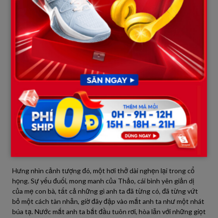
đêm mịt mùng.
Chiếc xe của Hưng chậm rãi lăn bánh vào con đường đất lầy lội.
Mưa vẫn rơi, từng hạt nặng trĩu như nỗi buồn. Anh ta dừng lại
cách đó chừng trăm mét, tắt máy, chỉ để lại tiếng máy dầu nhả
từng hồi rung nhẹ trong màn đêm tĩnh mịch. Từ đây, anh ta có
thể thấy ánh đèn leo lét hắt ra từ căn nhà nhỏ, một mái tranh
đơn sơ nằm nép mình giữa vườn cây um tùm.
Một bóng người thấp thoáng qua khung cửa sổ. Hưng nheo
mắt, tim như bị ai bóp nghẹt. Đó là Thảo. Bụng cô đã nhô cao,
căng tròn, chứng minh cho một sinh linh đang lớn dần. Mẹ Thảo,
dáng người gầy gò, tay run run, đang ân cần đỡ Thảo đứng dậy.
Bà mớm từng thìa cháo nóng vào miệng cô con gái, ánh mắt tràn
đầy yêu thương và lo lắng.
Hưng nhìn cảnh tượng đó, một hơi thở dài nghẹn lại trong cổ
họng. Sự yếu đuối, mong manh của Thảo, cái bình yên giản dị
của mẹ con bà, tất cả những gì anh ta đã từng có, đã từng vứt
bỏ một cách tàn nhẫn, giờ đây đập vào mắt anh ta như một nhát
búa tạ. Nước mắt anh ta bắt đầu tuôn rơi, hòa lẫn với những giọt