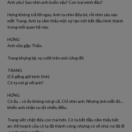
Anh yêu! Sao nhìn anh buồn vậy? Con trai mình đâu?
Hưng không trả lời ngay. Anh ta nhìn đứa bé, rồi nhìn sâu vào
mắt Trang. Anh ta cảm thấy một sự rạn nứt bắt đầu hình thành
trong mối quan hệ này.
HƯNG
Anh vừa gặp Thảo.
Trang khựng lại, nụ cười trên môi cứng đờ.
TRANG
(Cố gắng giữ bình tĩnh)
Cô ta nói gì với anh?
HƯNG
Cô ấy… cô ấy không nói gì cả. Chỉ nhìn anh. Nhưng ánh mắt đó…
khiến anh nhận ra rất nhiều điều.
Trang siết chặt đứa con trai hơn. Cô ta bắt đầu cảm thấy bất
an. Kế hoạch của cô ta đã thành công, nhưng có vẻ như, nó đã đi