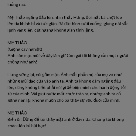
luống rau.
Mẹ Thảo ngẩng đầu lên, nhìn thấy Hưng, đôi mắt bà chợt lóe
lên tia khinh bỉ và tức giận. Bà đặt bình tưới xuống, giọng nói sắc
lạnh vang lên, cắt ngang không gian tĩnh lặng.
MẸ THẢO
(Giọng cay nghiệt)
Anh còn mặt mũi về đây làm gì? Con gái tôi không cần một người
chồng như anh!
Hưng sững lại, cúi gằm mặt. Ánh mắt phẫn nộ của mẹ vợ như
những mũi dao cứa vào anh ta. Anh ta không dám ngẩng đầu
lên, cũng không biết phải nói gì để biện minh cho hành động tồi
tệ của mình. Vài giọt nước mắt chực trào ra, nhưng anh ta cố
gắng nén lại, không muốn cho bà thấy sự yếu đuối của mình.
MẸ THẢO
Biến đi! Đừng để tôi thấy mặt anh ở đây nữa. Chúng tôi không
chào đón kẻ bội bạc!