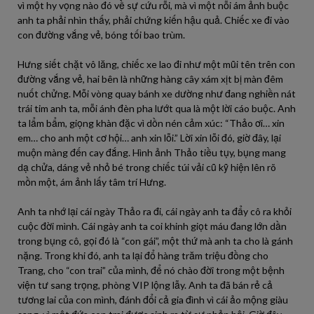
vì một hy vọng nào đó về sự cứu rỗi, mà vì một nỗi ám ảnh buộc
anh ta phải nhìn thấy, phải chứng kiến hậu quả. Chiếc xe đi vào
con đường vắng vẻ, bóng tối bao trùm.
Hưng siết chặt vô lăng, chiếc xe lao đi như một mũi tên trên con
đường vắng vẻ, hai bên là những hàng cây xám xịt bị màn đêm
nuốt chửng. Mỗi vòng quay bánh xe dường như đang nghiền nát
trái tim anh ta, mỗi ánh đèn pha lướt qua là một lời cáo buộc. Anh
ta lẩm bẩm, giọng khàn đặc vì dồn nén cảm xúc: “Thảo ơi… xin
em… cho anh một cơ hội… anh xin lỗi.” Lời xin lỗi đó, giờ đây, lại
muộn màng đến cay đắng. Hình ảnh Thảo tiều tụy, bụng mang
dạ chửa, dáng vẻ nhỏ bé trong chiếc túi vải cũ kỹ hiện lên rõ
mồn một, ám ảnh lấy tâm trí Hưng.
Anh ta nhớ lại cái ngày Thảo ra đi, cái ngày anh ta đẩy cô ra khỏi
cuộc đời mình. Cái ngày anh ta coi khinh giọt máu đang lớn dần
trong bụng cô, gọi đó là “con gái”, một thứ mà anh ta cho là gánh
nặng. Trong khi đó, anh ta lại đổ hàng trăm triệu đồng cho
Trang, cho “con trai” của mình, để nó chào đời trong một bệnh
viện tư sang trọng, phòng VIP lộng lẫy. Anh ta đã bán rẻ cả
tương lai của con mình, đánh đổi cả gia đình vì cái ảo mộng giàu