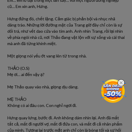
Em… em lỡ dại trong một lần say… với một người đồng nghiệp
cũ… Em xin anh, Hưng.
Hưng đứng đó, chết lặng. Cảm giác bị phản bội và nhục nhã
dâng trào. Những lời đường mật của Trang giờ đây chỉ còn là sự
dối trá, như vết dao cứa vào tim anh. Anh nhìn Trang, rồi lại nhìn
về phía ngôi nhà cũ, nơi Thảo đang vật lộn với sự sống và cái thai
mà anh đã từng khinh miệt.
Một giọng nói yếu ớt vang lên từ trong nhà.
THẢO (O.S)
Mẹ ơi… ai đến vậy ạ?
Mẹ Thảo quay vào nhà, giọng dịu dàng.
MẸ THẢO
Không có ai đâu con. Con nghỉ ngơi đi.
Hưng quay lưng, bước đi. Anh không dám nhìn lại. Anh đã mất
tất cả, mất đi người vợ, mất đi đứa con, và mất đi cả nhân phẩm
của mình. Tương lai trước mắt anh chỉ còn là bóng tối và sự hối