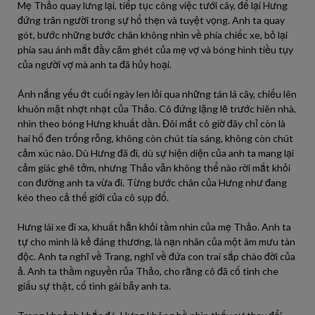
Mẹ Thảo quay lưng lại, tiếp tục công việc tưới cây, để lại Hưng
đứng trân người trong sự hổ thẹn và tuyệt vọng. Anh ta quay
gót, bước những bước chân không nhìn về phía chiếc xe, bỏ lại
phía sau ánh mắt đầy căm ghét của mẹ vợ và bóng hình tiều tụy
của người vợ mà anh ta đã hủy hoại.
Ánh nắng yếu ớt cuối ngày len lỏi qua những tán lá cây, chiếu lên
khuôn mặt nhợt nhạt của Thảo. Cô đứng lặng lẽ trước hiên nhà,
nhìn theo bóng Hưng khuất dần. Đôi mắt cô giờ đây chỉ còn là
hai hố đen trống rỗng, không còn chút tia sáng, không còn chút
cảm xúc nào. Dù Hưng đã đi, dù sự hiện diện của anh ta mang lại
cảm giác ghê tởm, nhưng Thảo vẫn không thể nào rời mắt khỏi
con đường anh ta vừa đi. Từng bước chân của Hưng như đang
kéo theo cả thế giới của cô sụp đổ.
Hưng lái xe đi xa, khuất hẳn khỏi tầm nhìn của mẹ Thảo. Anh ta
tự cho mình là kẻ đáng thương, là nạn nhân của một âm mưu tàn
độc. Anh ta nghĩ về Trang, nghĩ về đứa con trai sắp chào đời của
ả. Anh ta thầm nguyền rủa Thảo, cho rằng cô đã cố tình che
giấu sự thật, cố tình gài bẫy anh ta.