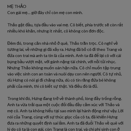
MẸ THẢO
Con gái mẹ… giờ đây chỉ còn mẹ con mình.
Thảo gật đầu, tựa đầu vào vai mẹ. Cô biết, phía trước sẽ còn rất
nhiều khó khăn, nhưng ít nhất, cô không còn đơn độc.
Đêm đó, trong căn nhà nhỏ ở quê, Thảo trằn trọc. Cô nghĩ về
tương lai, về những gì đã xảy ra. Hưng đã bỏ cô đi theo Trang và
đứa con trai mà anh ta tin là của mình. Anh ta đã để lại cô với cái
bụng bầu vượt mặt, với gánh nặng tài chính, với nỗi tủi nhục.
Nhưng Thảo không muốn oán hận nữa. Cô chỉ muốn tập trung
vào việc sinh con an toàn và nuôi dạy con nên người. Cô tự nhủ,
dù Hưng có nói gì đi chăng nữa, dù có tin rằng đứa bé không
phải của mình, thì cô biết sự thật. Và điều đó là đủ.
Trong khi đó, Hưng đang trở về thành phố, lòng đầy trống rỗng.
Anh ta vừa trải qua một cuộc đối đầu đầy cảm xúc với Thảo và
mẹ cô. Anh ta không hiểu tại sao mình lại hành động như vậy. Lời
nói của Trang, cùng với sự thúc giục của cô ta, đã khiến Hưng
đưa ra những quyết định sai lầm. Anh ta đã đuổi Thảo về quê với
lý do cô ta là con gái, còn Trang là con trai, và chi phí sinh con ở