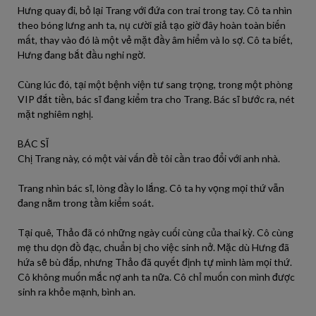
Hưng quay đi, bỏ lại Trang với đứa con trai trong tay. Cô ta nhìn
theo bóng lưng anh ta, nụ cười giả tạo giờ đây hoàn toàn biến
mất, thay vào đó là một vẻ mặt đầy âm hiểm và lo sợ. Cô ta biết,
Hưng đang bắt đầu nghi ngờ.
Cùng lúc đó, tại một bệnh viện tư sang trọng, trong một phòng
VIP đắt tiền, bác sĩ đang kiểm tra cho Trang. Bác sĩ bước ra, nét
mặt nghiêm nghị.
BÁC SĨ
Chị Trang này, có một vài vấn đề tôi cần trao đổi với anh nhà.
Trang nhìn bác sĩ, lòng đầy lo lắng. Cô ta hy vọng mọi thứ vẫn
đang nằm trong tầm kiểm soát.
Tại quê, Thảo đã có những ngày cuối cùng của thai kỳ. Cô cùng
mẹ thu dọn đồ đạc, chuẩn bị cho việc sinh nở. Mặc dù Hưng đã
hứa sẽ bù đắp, nhưng Thảo đã quyết định tự mình làm mọi thứ.
Cô không muốn mắc nợ anh ta nữa. Cô chỉ muốn con mình được
sinh ra khỏe mạnh, bình an.