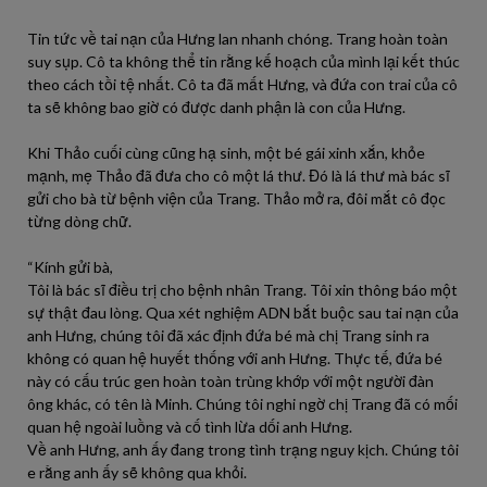
Tin tức về tai nạn của Hưng lan nhanh chóng. Trang hoàn toàn
suy sụp. Cô ta không thể tin rằng kế hoạch của mình lại kết thúc
theo cách tồi tệ nhất. Cô ta đã mất Hưng, và đứa con trai của cô
ta sẽ không bao giờ có được danh phận là con của Hưng.
Khi Thảo cuối cùng cũng hạ sinh, một bé gái xinh xắn, khỏe
mạnh, mẹ Thảo đã đưa cho cô một lá thư. Đó là lá thư mà bác sĩ
gửi cho bà từ bệnh viện của Trang. Thảo mở ra, đôi mắt cô đọc
từng dòng chữ.
“Kính gửi bà,
Tôi là bác sĩ điều trị cho bệnh nhân Trang. Tôi xin thông báo một
sự thật đau lòng. Qua xét nghiệm ADN bắt buộc sau tai nạn của
anh Hưng, chúng tôi đã xác định đứa bé mà chị Trang sinh ra
không có quan hệ huyết thống với anh Hưng. Thực tế, đứa bé
này có cấu trúc gen hoàn toàn trùng khớp với một người đàn
ông khác, có tên là Minh. Chúng tôi nghi ngờ chị Trang đã có mối
quan hệ ngoài luồng và cố tình lừa dối anh Hưng.
Về anh Hưng, anh ấy đang trong tình trạng nguy kịch. Chúng tôi
e rằng anh ấy sẽ không qua khỏi.