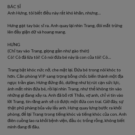
BÁC SĨ
Anh Hưng, tôi biết điều này rất khó khăn, nhưng…
Hưng gạt tay bác sĩ ra. Anh quay lại nhìn Trang, đôi mắt trừng
lên đầy giận dữ và hoang mang.
HƯNG
(Chỉ tay vào Trang, giọng gần như gào thét)
Cô! Cô đã lừa tôi! Cô nói đứa bé này là con của tôi! Cô…
Trang bật khóc nức nở, che mặt lại. Đứa bé trong nôi khóc to
hơn. Căn phòng VIP sang trọng bỗng chốc biến thành một địa
ngục trần gian. Hưng đứng đó, dường như bị rút cạn sức lực,
ánh mắt nhìn đứa bé, rồi lại nhìn Trang, như thể không tin vào
những gì đang xảy ra. Anh đã bỏ rơi Thảo, vợ anh, chỉ vì tin vào
lời Trang, tin rằng anh sẽ có được một đứa con trai. Giờ đây, sự
thật phũ phàng bủa vây lấy anh. Hưng quay lưng bước ra khỏi
phòng, để lại Trang trong tiếng khóc và tiếng khóc của con. Anh
điên cuồng lao ra khỏi bệnh viện, đầu óc trống rỗng, không biết
mình đang đi đâu.