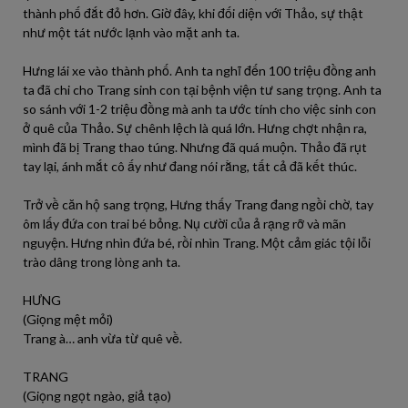
thành phố đắt đỏ hơn. Giờ đây, khi đối diện với Thảo, sự thật
như một tát nước lạnh vào mặt anh ta.
Hưng lái xe vào thành phố. Anh ta nghĩ đến 100 triệu đồng anh
ta đã chi cho Trang sinh con tại bệnh viện tư sang trọng. Anh ta
so sánh với 1-2 triệu đồng mà anh ta ước tính cho việc sinh con
ở quê của Thảo. Sự chênh lệch là quá lớn. Hưng chợt nhận ra,
mình đã bị Trang thao túng. Nhưng đã quá muộn. Thảo đã rụt
tay lại, ánh mắt cô ấy như đang nói rằng, tất cả đã kết thúc.
Trở về căn hộ sang trọng, Hưng thấy Trang đang ngồi chờ, tay
ôm lấy đứa con trai bé bỏng. Nụ cười của ả rạng rỡ và mãn
nguyện. Hưng nhìn đứa bé, rồi nhìn Trang. Một cảm giác tội lỗi
trào dâng trong lòng anh ta.
HƯNG
(Giọng mệt mỏi)
Trang à… anh vừa từ quê về.
TRANG
(Giọng ngọt ngào, giả tạo)