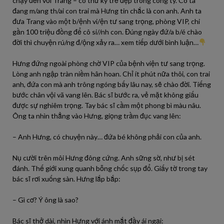
chạy đến với Trang – cô thư ký trẻ đẹp trong công ty. Cô ta
đang m/ang th/ai con trai mà Hưng tin chắc là con anh. Anh ta
đưa Trang vào một b/ệnh vi/ện tư sang trọng, phòng VIP, chi
gần 100 triệu đồng để cô si//nh con. Đúng ngày đứ/a b/é chào
đời thì chuyện rú/ng đ/ộng xảy ra… xem tiếp dưới bình luận…
Hưng đứng ngoài phòng chờ VIP của bệnh viện tư sang trọng.
Lòng anh ngập tràn niềm hân hoan. Chỉ ít phút nữa thôi, con trai
anh, đứa con mà anh trông ngóng bấy lâu nay, sẽ chào đời. Tiếng
bước chân vội vã vang lên. Bác sĩ bước ra, vẻ mặt không giấu
được sự nghiêm trọng. Tay bác sĩ cầm một phong bì màu nâu.
Ông ta nhìn thẳng vào Hưng, giọng trầm đục vang lên:
– Anh Hưng, có chuyện này… đứa bé không phải con của anh.
Nụ cười trên môi Hưng đông cứng. Anh sững sờ, như bị sét
đánh. Thế giới xung quanh bỗng chốc sụp đổ. Giấy tờ trong tay
bác sĩ rơi xuống sàn. Hưng lắp bắp:
– Gì cơ? Ý ông là sao?
Bác sĩ thở dài, nhìn Hưng với ánh mắt đầy ái ngại: