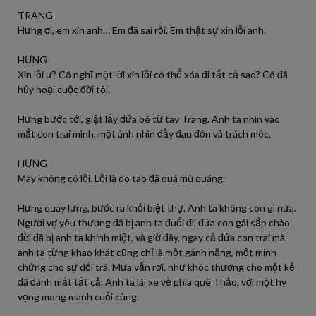
TRANG
Hưng ơi, em xin anh… Em đã sai rồi. Em thật sự xin lỗi anh.
HƯNG
Xin lỗi ư? Cô nghĩ một lời xin lỗi có thể xóa đi tất cả sao? Cô đã
hủy hoại cuộc đời tôi.
Hưng bước tới, giật lấy đứa bé từ tay Trang. Anh ta nhìn vào
mắt con trai mình, một ánh nhìn đầy đau đớn và trách móc.
HƯNG
Mày không có lỗi. Lỗi là do tao đã quá mù quáng.
Hưng quay lưng, bước ra khỏi biệt thự. Anh ta không còn gì nữa.
Người vợ yêu thương đã bị anh ta đuổi đi, đứa con gái sắp chào
đời đã bị anh ta khinh miệt, và giờ đây, ngay cả đứa con trai mà
anh ta từng khao khát cũng chỉ là một gánh nặng, một minh
chứng cho sự dối trá. Mưa vẫn rơi, như khóc thương cho một kẻ
đã đánh mất tất cả. Anh ta lái xe về phía quê Thảo, với một hy
vọng mong manh cuối cùng.