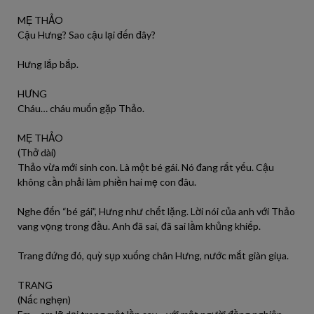
MẸ THẢO
Cậu Hưng? Sao cậu lại đến đây?
Hưng lắp bắp.
HƯNG
Cháu… cháu muốn gặp Thảo.
MẸ THẢO
(Thở dài)
Thảo vừa mới sinh con. Là một bé gái. Nó đang rất yếu. Cậu
không cần phải làm phiền hai mẹ con đâu.
Nghe đến “bé gái”, Hưng như chết lặng. Lời nói của anh với Thảo
vang vọng trong đầu. Anh đã sai, đã sai lầm khủng khiếp.
Trang đứng đó, quỳ sụp xuống chân Hưng, nước mắt giàn giụa.
TRANG
(Nấc nghẹn)