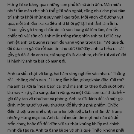
Hưng lái xe băng qua những con phố lờ mờ ánh đèn. Màn mưa
như tấm màn che phủ thế giới bên ngoài, cũng như che phủ tâm
trí anh ta khỏi những suy nghĩ xáo trộn. Mỗi vạch kẻ đường vụt
qua, mỗi ánh đèn xa xa đều như khơi gợi lại hình ảnh ám ảnh.
Thảo, gầy gò trong chiếc áo cũ sờn, bụng đã lùm lùm, ôm lấy
chiếc túi vải sờn cũ, ánh mắt trống rỗng nhìn anh ta. Lời lẽ cay
nghiệt anh ta buông ra hôm đó vang vọng trong tai: “Về quê đi,
đẻ đứa con gái đó rồi báo tin cho tôi”. Giờ đây, anh ta hiểu ra, cái
gầy gò đó là do anh ta, cái bụng đó là vì anh ta, chiếc túi vải cũ đó
là hành lý anh ta bắt cô mang đi.
Anh ta siết chặt vô lăng, hai hàm răng nghiến vào nhau. “Thằng
tồi… thằng khốn nạn…” Hưng lẩm bẩm, giọng khàn đặc. Cái thứ
mà anh ta gọi là “hoài bão”, cái thứ mà anh ta theo đuổi suốt bấy
lâu nay – sự giàu sang, danh vọng, và một đứa con trai thừa kế –
giờ đây tan vỡ như bọt xà phòng. Anh ta đã đánh đổi cả một gia
đình, một người vợ yêu thương, để lấy thứ phù phiếm. Chiếc
điện thoại trên ghế phụ rung lên bần bật, là tin nhắn từ Trang,
nhưng Hưng mặc kệ. Anh ta chỉ muốn tìm một nơi nào đó để
trốn chạy, hoặc để đối diện với sự thật khủng khiếp mà chính
mình đã tạo ra. Anh ta đang lái xe về phía quê Thảo, không phải