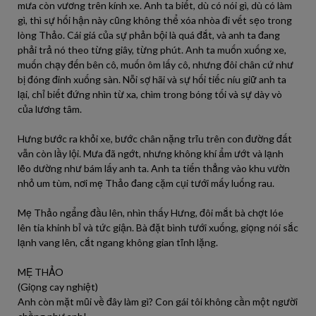
mưa còn vương trên kính xe. Anh ta biết, dù có nói gì, dù có làm
gì, thì sự hối hận này cũng không thể xóa nhòa đi vết sẹo trong
lòng Thảo. Cái giá của sự phản bội là quá đắt, và anh ta đang
phải trả nó theo từng giây, từng phút. Anh ta muốn xuống xe,
muốn chạy đến bên cô, muốn ôm lấy cô, nhưng đôi chân cứ như
bị đóng đinh xuống sàn. Nỗi sợ hãi và sự hối tiếc níu giữ anh ta
lại, chỉ biết đứng nhìn từ xa, chìm trong bóng tối và sự dày vò
của lương tâm.
Hưng bước ra khỏi xe, bước chân nặng trĩu trên con đường đất
vẫn còn lầy lội. Mưa đã ngớt, nhưng không khí ẩm ướt và lạnh
lẽo dường như bám lấy anh ta. Anh ta tiến thẳng vào khu vườn
nhỏ um tùm, nơi mẹ Thảo đang cặm cụi tưới mấy luống rau.
Mẹ Thảo ngẩng đầu lên, nhìn thấy Hưng, đôi mắt bà chợt lóe
lên tia khinh bỉ và tức giận. Bà đặt bình tưới xuống, giọng nói sắc
lạnh vang lên, cắt ngang không gian tĩnh lặng.
MẸ THẢO
(Giọng cay nghiệt)
Anh còn mặt mũi về đây làm gì? Con gái tôi không cần một người