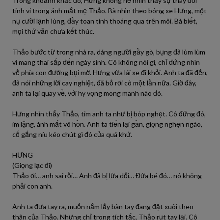
Trong khoảnh khắc đó, Hưng không hề nhìn thấy sự thay đổi
tinh vi trong ánh mắt mẹ Thảo. Bà nhìn theo bóng xe Hưng, một
nụ cười lạnh lùng, đầy toan tính thoáng qua trên môi. Bà biết,
mọi thứ vẫn chưa kết thúc.
Thảo bước từ trong nhà ra, dáng người gầy gò, bụng đã lùm lùm
vì mang thai sắp đến ngày sinh. Cô không nói gì, chỉ đứng nhìn
về phía con đường bụi mờ. Hưng vừa lái xe đi khỏi. Anh ta đã đến,
đã nói những lời cay nghiệt, đã bỏ rơi cô một lần nữa. Giờ đây,
anh ta lại quay về, với hy vọng mong manh nào đó.
Hưng nhìn thấy Thảo, tim anh ta như bị bóp nghẹt. Cô đứng đó,
im lặng, ánh mắt vô hồn. Anh ta tiến lại gần, giọng nghẹn ngào,
cố gắng níu kéo chút gì đó của quá khứ.
HƯNG
(Giọng lạc đi)
Thảo ơi… anh sai rồi… Anh đã bị lừa dối… Đứa bé đó… nó không
phải con anh.
Anh ta đưa tay ra, muốn nắm lấy bàn tay đang đặt xuôi theo
thân của Thảo. Nhưng chỉ trong tích tắc, Thảo rụt tay lại. Cô