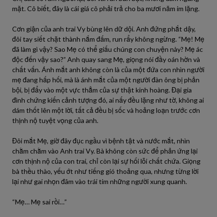
mặt. Cô biết, đây là cái giá cô phải trả cho ba mươi năm im lặng.
Cơn giận của anh trai Vy bùng lên dữ dội. Anh đứng phắt dậy,
đôi tay siết chặt thành nắm đấm, run rẩy không ngừng. “Mẹ! Mẹ
đã làm gì vậy? Sao Mẹ có thể giấu chúng con chuyện này? Mẹ ác
độc đến vậy sao?” Anh quay sang Mẹ, giọng nói đầy oán hờn và
chất vấn. Ánh mắt anh không còn là của một đứa con nhìn người
mẹ đang hấp hối, mà là ánh mắt của một người đàn ông bị phản
bội, bị đẩy vào một vực thẳm của sự thật kinh hoàng. Đại gia
đình chứng kiến cảnh tượng đó, ai nấy đều lặng như tờ, không ai
dám thốt lên một lời, tất cả đều bị sốc và hoảng loạn trước cơn
thịnh nộ tuyệt vọng của anh.
Đôi mắt Mẹ, giờ đây đục ngầu vì bệnh tật và nước mắt, nhìn
chằm chằm vào Anh trai Vy. Bà không còn sức để phản ứng lại
cơn thịnh nộ của con trai, chỉ còn lại sự hối lỗi chất chứa. Giọng
bà thều thào, yếu ớt như tiếng gió thoảng qua, nhưng từng lời
lại như gai nhọn đâm vào trái tim những người xung quanh.
“Mẹ… Mẹ sai rồi…”