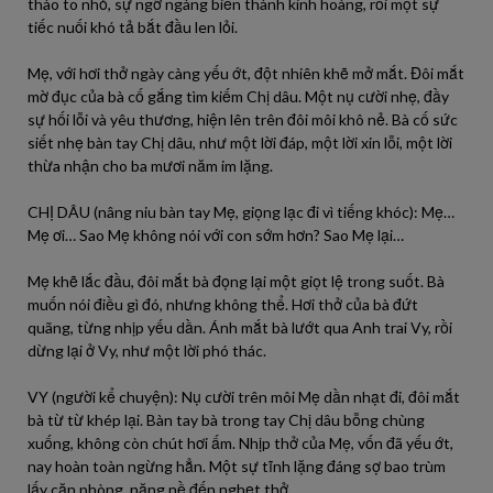
thào to nhỏ, sự ngỡ ngàng biến thành kinh hoàng, rồi một sự
tiếc nuối khó tả bắt đầu len lỏi.
Mẹ, với hơi thở ngày càng yếu ớt, đột nhiên khẽ mở mắt. Đôi mắt
mờ đục của bà cố gắng tìm kiếm Chị dâu. Một nụ cười nhẹ, đầy
sự hối lỗi và yêu thương, hiện lên trên đôi môi khô nẻ. Bà cố sức
siết nhẹ bàn tay Chị dâu, như một lời đáp, một lời xin lỗi, một lời
thừa nhận cho ba mươi năm im lặng.
CHỊ DÂU (nâng niu bàn tay Mẹ, giọng lạc đi vì tiếng khóc): Mẹ…
Mẹ ơi… Sao Mẹ không nói với con sớm hơn? Sao Mẹ lại…
Mẹ khẽ lắc đầu, đôi mắt bà đọng lại một giọt lệ trong suốt. Bà
muốn nói điều gì đó, nhưng không thể. Hơi thở của bà đứt
quãng, từng nhịp yếu dần. Ánh mắt bà lướt qua Anh trai Vy, rồi
dừng lại ở Vy, như một lời phó thác.
VY (người kể chuyện): Nụ cười trên môi Mẹ dần nhạt đi, đôi mắt
bà từ từ khép lại. Bàn tay bà trong tay Chị dâu bỗng chùng
xuống, không còn chút hơi ấm. Nhịp thở của Mẹ, vốn đã yếu ớt,
nay hoàn toàn ngừng hẳn. Một sự tĩnh lặng đáng sợ bao trùm
lấy căn phòng, nặng nề đến nghẹt thở.