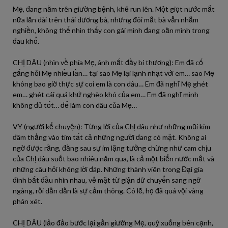
Mẹ, đang nằm trên giường bệnh, khẽ run lên. Một giọt nước mắt
nữa lăn dài trên thái dương bà, nhưng đôi mắt bà vẫn nhắm
nghiền, không thể nhìn thấy con gái mình đang oằn mình trong
đau khổ.
CHỊ DÂU (nhìn về phía Mẹ, ánh mắt đầy bi thương): Em đã cố
gắng hỏi Mẹ nhiều lần… tại sao Mẹ lại lạnh nhạt với em… sao Mẹ
không bao giờ thực sự coi em là con dâu… Em đã nghĩ Mẹ ghét
em… ghét cái quá khứ nghèo khó của em… Em đã nghĩ mình
không đủ tốt… để làm con dâu của Mẹ…
VY (người kể chuyện): Từng lời của Chị dâu như những mũi kim
đâm thẳng vào tim tất cả những người đang có mặt. Không ai
ngờ được rằng, đằng sau sự im lặng tưởng chừng như cam chịu
của Chị dâu suốt bao nhiêu năm qua, là cả một biển nước mắt và
những câu hỏi không lời đáp. Những thành viên trong Đại gia
đình bắt đầu nhìn nhau, vẻ mặt từ giận dữ chuyển sang ngỡ
ngàng, rồi dần dần là sự cảm thông. Có lẽ, họ đã quá vội vàng
phán xét.
CHỊ DÂU (lảo đảo bước lại gần giường Mẹ, quỳ xuống bên cạnh,