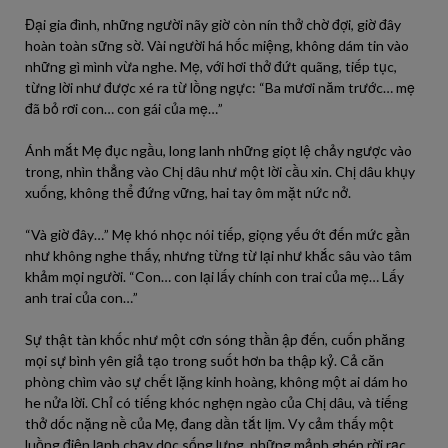
Đại gia đình, những người nãy giờ còn nín thở chờ đợi, giờ đây
hoàn toàn sững sờ. Vài người há hốc miệng, không dám tin vào
những gì mình vừa nghe. Mẹ, với hơi thở đứt quãng, tiếp tục,
từng lời như được xé ra từ lồng ngực: “Ba mươi năm trước… mẹ
đã bỏ rơi con… con gái của mẹ…”
Ánh mắt Mẹ đục ngầu, long lanh những giọt lệ chảy ngược vào
trong, nhìn thẳng vào Chị dâu như một lời cầu xin. Chị dâu khụy
xuống, không thể đứng vững, hai tay ôm mặt nức nở.
“Và giờ đây…” Mẹ khó nhọc nói tiếp, giọng yếu ớt đến mức gần
như không nghe thấy, nhưng từng từ lại như khắc sâu vào tâm
khảm mọi người. “Con… con lại lấy chính con trai của mẹ… Lấy
anh trai của con…”
Sự thật tàn khốc như một cơn sóng thần ập đến, cuốn phăng
mọi sự bình yên giả tạo trong suốt hơn ba thập kỷ. Cả căn
phòng chìm vào sự chết lặng kinh hoàng, không một ai dám ho
he nửa lời. Chỉ có tiếng khóc nghẹn ngào của Chị dâu, và tiếng
thở dốc nặng nề của Mẹ, đang dần tắt lịm. Vy cảm thấy một
luồng điện lạnh chạy dọc sống lưng, những mảnh ghép rời rạc