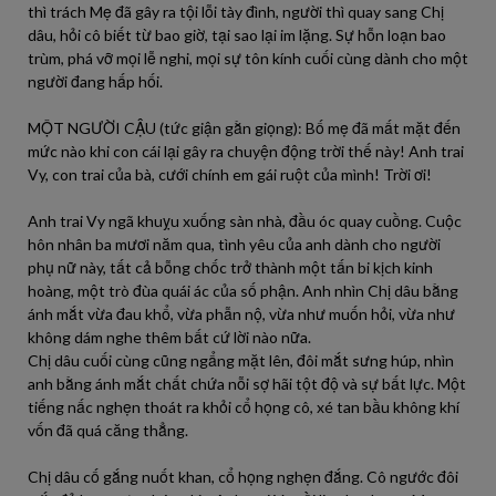
thì trách Mẹ đã gây ra tội lỗi tày đình, người thì quay sang Chị
dâu, hỏi cô biết từ bao giờ, tại sao lại im lặng. Sự hỗn loạn bao
trùm, phá vỡ mọi lễ nghi, mọi sự tôn kính cuối cùng dành cho một
người đang hấp hối.
MỘT NGƯỜI CẬU (tức giận gằn giọng): Bố mẹ đã mất mặt đến
mức nào khi con cái lại gây ra chuyện động trời thế này! Anh trai
Vy, con trai của bà, cưới chính em gái ruột của mình! Trời ơi!
Anh trai Vy ngã khuỵu xuống sàn nhà, đầu óc quay cuồng. Cuộc
hôn nhân ba mươi năm qua, tình yêu của anh dành cho người
phụ nữ này, tất cả bỗng chốc trở thành một tấn bi kịch kinh
hoàng, một trò đùa quái ác của số phận. Anh nhìn Chị dâu bằng
ánh mắt vừa đau khổ, vừa phẫn nộ, vừa như muốn hỏi, vừa như
không dám nghe thêm bất cứ lời nào nữa.
Chị dâu cuối cùng cũng ngẩng mặt lên, đôi mắt sưng húp, nhìn
anh bằng ánh mắt chất chứa nỗi sợ hãi tột độ và sự bất lực. Một
tiếng nấc nghẹn thoát ra khỏi cổ họng cô, xé tan bầu không khí
vốn đã quá căng thẳng.
Chị dâu cố gắng nuốt khan, cổ họng nghẹn đắng. Cô ngước đôi