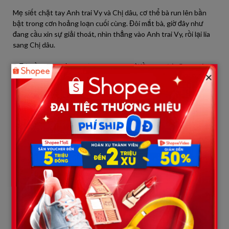
Mẹ siết chặt tay Anh trai Vy và Chị dâu, cơ thể bà run lên bần
bật trong cơn hoảng loạn cuối cùng. Đôi mắt bà, giờ đây như
đang cầu xin sự giải thoát, nhìn thẳng vào Anh trai Vy, rồi lại lia
sang Chị dâu.
MẸ (thều thào, từng chữ như bị xé ra từ lồng ngực): Con trai…
×
Anh… Anh trai Vy… Chị dâu… không phải là dâu con của Mẹ… Cô
ấy… cô ấy là con gái ruột của Mẹ… Em gái con…
Lời nói đó như một tiếng sét đánh ngang tai, xé toạc sự im lặng
chết chóc trong căn phòng. Một tiếng “Á!” kinh hoàng bật ra từ
một người dì ngồi gần đó, theo sau là tiếng đổ vỡ loảng xoảng
của chiếc cốc trên tay một người chú. Cả căn phòng như nổ
tung.
VY (người kể chuyện): Đại gia đình, những người đã im lặng theo
dõi nãy giờ, giờ đây bắt đầu xôn xao. Những tiếng thì thầm ban
đầu nhanh chóng biến thành tiếng kêu la, chỉ trích. Tất cả ánh
mắt, từ hoài nghi đến căm phẫn, đổ dồn vào Mẹ và Chị dâu.
MỘT NGƯỜI CÔ (tay run rẩy chỉ vào Mẹ): Bà… bà nói cái gì?