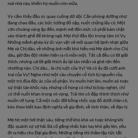
mái nhà này, khiến họ muốn nôn mửa.
Vy cảm thấy đầu óc quay cuồng dữ dội. Căn phòng dường như
đang chao đảo, các bức tường đổ sập, nuốt chửng lấy cô. Một
cơn choáng váng ập đến, mạnh mẽ đến mức cô phải bám chặt
vào thành ghế để không ngã. Mọi thứ đảo lộn trong tâm trí Vy.
Những mảnh ghép ký ức vụn vặt về mối quan hệ lạnh nhạt giữa
Mẹ và Chị dâu, về những ánh mắt khó hiểu mà Mẹ dành cho Chị
dâu, giờ đây đột nhiên hiện ra rõ mồn một. Tất cả đều có lời giải
thích, nhưng cái lời giải thích ấy lại tàn nhẫn và ghê rợn đến
nhường nào. Chị dâu… là chị ruột của Vy? Và cô ấy đã cưới anh
trai của Vy? Nghe như một câu chuyện cổ tích bị nguyền rủa,
một trò đùa độc ác của số phận. Vy muốn hét lên, muốn xé toạc
sự thật tàn khốc này, nhưng cổ họng cô như bị bóp nghẹt, chỉ
có thể nuốt khan trong vô vọng. Trái tim cô đập thình thịch như
muốn vỡ tung. Cả một cuộc đời bỗng chốc sụp đổ dưới chân cô,
kéo theo biết bao định nghĩa về gia đình, về tình thân, về đạo lý.
Mẹ hít một hơi thật sâu, tiếng thở khò khè xé toạc không khí
đặc quánh sự sợ hãi. Bà cố gắng nhấc bàn tay khô gầy lên, yếu
ớt ra hiệu cho Đại gia đình. Những tiếng thì thầm lập tức tắt