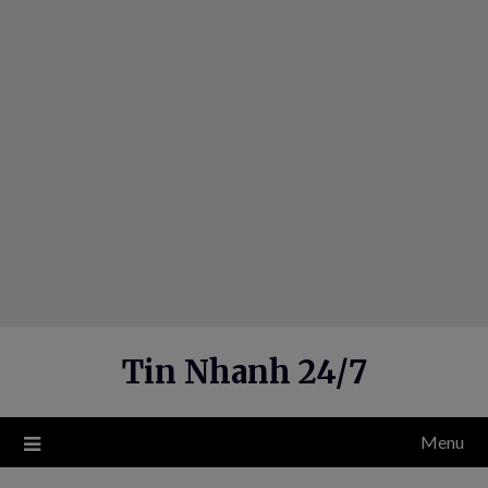
Skip
to
content
Tin Nhanh 24/7
Menu