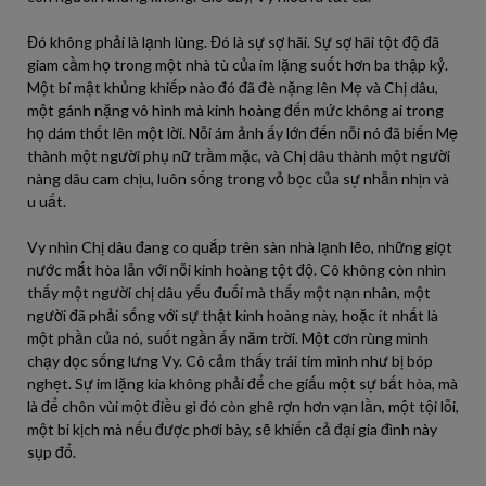
Đó không phải là lạnh lùng. Đó là sự sợ hãi. Sự sợ hãi tột độ đã
giam cầm họ trong một nhà tù của im lặng suốt hơn ba thập kỷ.
Một bí mật khủng khiếp nào đó đã đè nặng lên Mẹ và Chị dâu,
một gánh nặng vô hình mà kinh hoàng đến mức không ai trong
họ dám thốt lên một lời. Nỗi ám ảnh ấy lớn đến nỗi nó đã biến Mẹ
thành một người phụ nữ trầm mặc, và Chị dâu thành một người
nàng dâu cam chịu, luôn sống trong vỏ bọc của sự nhẫn nhịn và
u uất.
Vy nhìn Chị dâu đang co quắp trên sàn nhà lạnh lẽo, những giọt
nước mắt hòa lẫn với nỗi kinh hoàng tột độ. Cô không còn nhìn
thấy một người chị dâu yếu đuối mà thấy một nạn nhân, một
người đã phải sống với sự thật kinh hoàng này, hoặc ít nhất là
một phần của nó, suốt ngần ấy năm trời. Một cơn rùng mình
chạy dọc sống lưng Vy. Cô cảm thấy trái tim mình như bị bóp
nghẹt. Sự im lặng kia không phải để che giấu một sự bất hòa, mà
là để chôn vùi một điều gì đó còn ghê rợn hơn vạn lần, một tội lỗi,
một bi kịch mà nếu được phơi bày, sẽ khiến cả đại gia đình này
sụp đổ.