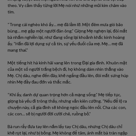
theo. Vy cảm thấy từng lời Mẹ nói như những mũi kim châm vào
tim.
“Trong cái nghèo khó ấy… mẹ đã lầm lỡ. Một đêm mưa gió bão
bùng… mẹ gặp một người đàn ông.” Giọng Mẹ nghẹn lại, đôi mắt
bà nhắm nghiền lại, như đang sống lại khoảnh khắc kinh hoàng
ấy. “Hắn đã lợi dụng sự cả tin, sự yếu đuối của mẹ. Mẹ… mẹ đã
mang thai.”
Một tiếng hít hà kinh hãi vang lên trong Đại gia đình. Khuôn mặt
của một số người trắng bệch đi, họ không dám nhìn thẳng vào
Mẹ. Chị dâu, nghe đến đây, khẽ ngẩng đầu lên, đôi mắt sưng húp
nhìn Mẹ đầy đau đớn và thắc mắc.
“Khi ấy, danh dự quan trọng hơn cả mạng sống.” Mẹ tiếp tục,
giọng bà yếu đi trông thấy, nhưng vẫn kiên cường. “Nếu để lộ ra
chuyện này, cả gia đình sẽ không ngóc đầu lên nổi. Cha các con,
các con… sẽ bị người đời cười chê, ruồng bỏ.”
Bà run rẩy đưa tay lên nắm lấy tay Chị dâu, nhưng Chị dâu chỉ
khẽ rụt lại, như bị bỏng. Mẹ không để tâm, ánh mắt bà tràn ngập