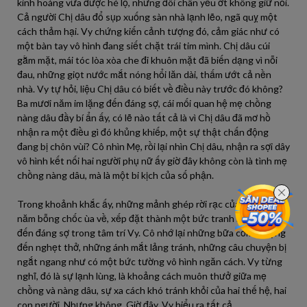
kinh hoàng vừa được hé lộ, nhưng đôi chân yếu ớt không giữ nổi.
Cả người Chị dâu đổ sụp xuống sàn nhà lạnh lẽo, ngã quỵ một
cách thảm hại. Vy chứng kiến cảnh tượng đó, cảm giác như có
một bàn tay vô hình đang siết chặt trái tim mình. Chị dâu cúi
gằm mặt, mái tóc lòa xòa che đi khuôn mặt đã biến dạng vì nỗi
đau, những giọt nước mắt nóng hổi lăn dài, thấm ướt cả nền
nhà. Vy tự hỏi, liệu Chị dâu có biết về điều này trước đó không?
Ba mươi năm im lặng đến đáng sợ, cái mối quan hệ mẹ chồng
nàng dâu đầy bí ẩn ấy, có lẽ nào tất cả là vì Chị dâu đã mơ hồ
nhận ra một điều gì đó khủng khiếp, một sự thật chấn động
đang bị chôn vùi? Cô nhìn Mẹ, rồi lại nhìn Chị dâu, nhận ra sợi dây
vô hình kết nối hai người phụ nữ ấy giờ đây không còn là tình mẹ
chồng nàng dâu, mà là một bi kịch của số phận.
Trong khoảnh khắc ấy, những mảnh ghép rời rạc của ba mươi
năm bỗng chốc ùa về, xếp đặt thành một bức tranh hoàn chỉnh
đến đáng sợ trong tâm trí Vy. Cô nhớ lại những bữa cơm im lặng
đến nghẹt thở, những ánh mắt lảng tránh, những câu chuyện bị
ngắt ngang như có một bức tường vô hình ngăn cách. Vy từng
nghĩ, đó là sự lạnh lùng, là khoảng cách muôn thưở giữa mẹ
chồng và nàng dâu, sự xa cách khó tránh khỏi của hai thế hệ, hai
con người. Nhưng không. Giờ đây, Vy hiểu ra tất cả.