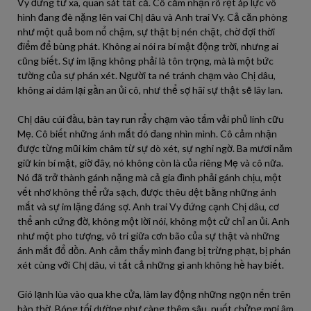
Vy đứng từ xa, quan sát tất cả. Cô cảm nhận rõ rệt áp lực vô
hình đang đè nặng lên vai Chị dâu và Anh trai Vy. Cả căn phòng
như một quả bom nổ chậm, sự thật bị nén chặt, chờ đợi thời
điểm để bùng phát. Không ai nói ra bí mật động trời, nhưng ai
cũng biết. Sự im lặng không phải là tôn trọng, mà là một bức
tường của sự phán xét. Người ta né tránh chạm vào Chị dâu,
không ai dám lại gần an ủi cô, như thể sợ hãi sự thật sẽ lây lan.
Chị dâu cúi đầu, bàn tay run rẩy chạm vào tấm vải phủ linh cữu
Mẹ. Cô biết những ánh mắt đó đang nhìn mình. Cô cảm nhận
được từng mũi kim châm từ sự dò xét, sự nghi ngờ. Ba mươi năm
giữ kín bí mật, giờ đây, nó không còn là của riêng Mẹ và cô nữa.
Nó đã trở thành gánh nặng mà cả gia đình phải gánh chịu, một
vết nhơ không thể rửa sạch, được thêu dệt bằng những ánh
mắt và sự im lặng đáng sợ. Anh trai Vy đứng cạnh Chị dâu, cơ
thể anh cứng đờ, không một lời nói, không một cử chỉ an ủi. Anh
như một pho tượng, vô tri giữa cơn bão của sự thật và những
ánh mắt đổ dồn. Anh cảm thấy mình đang bị trừng phạt, bị phán
xét cùng với Chị dâu, vì tất cả những gì anh không hề hay biết.
Gió lạnh lùa vào qua khe cửa, làm lay động những ngọn nến trên
bàn thờ. Bóng tối dường như càng thêm sâu, nuốt chửng mọi âm