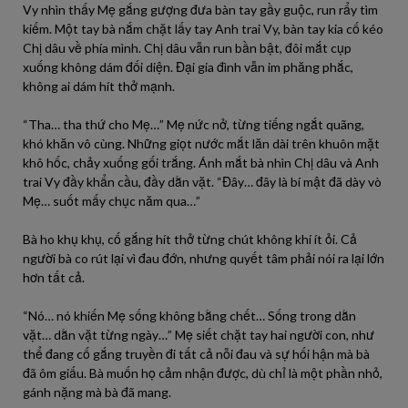
Vy nhìn thấy Mẹ gắng gượng đưa bàn tay gầy guộc, run rẩy tìm
kiếm. Một tay bà nắm chặt lấy tay Anh trai Vy, bàn tay kia cố kéo
Chị dâu về phía mình. Chị dâu vẫn run bần bật, đôi mắt cụp
xuống không dám đối diện. Đại gia đình vẫn im phăng phắc,
không ai dám hít thở mạnh.
“Tha… tha thứ cho Mẹ…” Mẹ nức nở, từng tiếng ngắt quãng,
khó khăn vô cùng. Những giọt nước mắt lăn dài trên khuôn mặt
khô hốc, chảy xuống gối trắng. Ánh mắt bà nhìn Chị dâu và Anh
trai Vy đầy khẩn cầu, đầy dằn vặt. “Đây… đây là bí mật đã dày vò
Mẹ… suốt mấy chục năm qua…”
Bà ho khụ khụ, cố gắng hít thở từng chút không khí ít ỏi. Cả
người bà co rút lại vì đau đớn, nhưng quyết tâm phải nói ra lại lớn
hơn tất cả.
“Nó… nó khiến Mẹ sống không bằng chết… Sống trong dằn
vặt… dằn vặt từng ngày…” Mẹ siết chặt tay hai người con, như
thể đang cố gắng truyền đi tất cả nỗi đau và sự hối hận mà bà
đã ôm giấu. Bà muốn họ cảm nhận được, dù chỉ là một phần nhỏ,
gánh nặng mà bà đã mang.