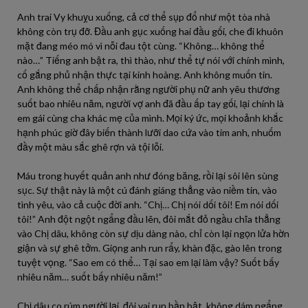
Anh trai Vy khuỵu xuống, cả cơ thể sụp đổ như một tòa nhà
không còn trụ đỡ. Đầu anh gục xuống hai đầu gối, che đi khuôn
mặt đang méo mó vì nỗi đau tột cùng. “Không… không thể
nào…” Tiếng anh bật ra, thì thào, như thể tự nói với chính mình,
cố gắng phủ nhận thực tại kinh hoàng. Anh không muốn tin.
Anh không thể chấp nhận rằng người phụ nữ anh yêu thương
suốt bao nhiêu năm, người vợ anh đã đầu ấp tay gối, lại chính là
em gái cùng cha khác mẹ của mình. Mọi ký ức, mọi khoảnh khắc
hạnh phúc giờ đây biến thành lưỡi dao cứa vào tim anh, nhuốm
đầy một màu sắc ghê rợn và tội lỗi.
Máu trong huyết quản anh như đóng băng, rồi lại sôi lên sùng
sục. Sự thật này là một cú đánh giáng thẳng vào niềm tin, vào
tình yêu, vào cả cuộc đời anh. “Chị… Chị nói dối tôi! Em nói dối
tôi!” Anh đột ngột ngẩng đầu lên, đôi mắt đỏ ngầu chĩa thẳng
vào Chị dâu, không còn sự dịu dàng nào, chỉ còn lại ngọn lửa hờn
giận và sự ghê tởm. Giọng anh run rẩy, khàn đặc, gào lên trong
tuyệt vọng. “Sao em có thể… Tại sao em lại làm vậy? Suốt bấy
nhiêu năm… suốt bấy nhiêu năm!”
Chị dâu co rúm người lại, đôi vai run bần bật, không dám ngẩng