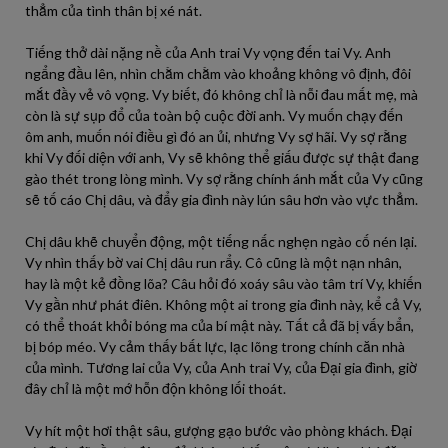
thẳm của tình thân bị xé nát.
Tiếng thở dài nặng nề của Anh trai Vy vọng đến tai Vy. Anh
ngẩng đầu lên, nhìn chằm chằm vào khoảng không vô định, đôi
mắt đầy vẻ vô vọng. Vy biết, đó không chỉ là nỗi đau mất mẹ, mà
còn là sự sụp đổ của toàn bộ cuộc đời anh. Vy muốn chạy đến
ôm anh, muốn nói điều gì đó an ủi, nhưng Vy sợ hãi. Vy sợ rằng
khi Vy đối diện với anh, Vy sẽ không thể giấu được sự thật đang
gào thét trong lòng mình. Vy sợ rằng chính ánh mắt của Vy cũng
sẽ tố cáo Chị dâu, và đẩy gia đình này lún sâu hơn vào vực thẳm.
Chị dâu khẽ chuyển động, một tiếng nấc nghẹn ngào cố nén lại.
Vy nhìn thấy bờ vai Chị dâu run rẩy. Cô cũng là một nạn nhân,
hay là một kẻ đồng lõa? Câu hỏi đó xoáy sâu vào tâm trí Vy, khiến
Vy gần như phát điên. Không một ai trong gia đình này, kể cả Vy,
có thể thoát khỏi bóng ma của bí mật này. Tất cả đã bị vấy bẩn,
bị bóp méo. Vy cảm thấy bất lực, lạc lõng trong chính căn nhà
của mình. Tương lai của Vy, của Anh trai Vy, của Đại gia đình, giờ
đây chỉ là một mớ hỗn độn không lối thoát.
Vy hít một hơi thật sâu, gượng gạo bước vào phòng khách. Đại