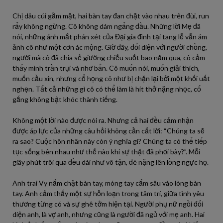
Chị dâu cúi gằm mặt, hai bàn tay đan chặt vào nhau trên đùi, run
rẩy không ngừng. Cô không dám ngẩng đầu. Những lời Mẹ đã
nói, những ánh mắt phán xét của Đại gia đình tại tang lễ vẫn ám
ảnh cô như một cơn ác mộng. Giờ đây, đối diện với người chồng,
người mà cô đã chia sẻ giường chiếu suốt bao năm qua, cô cảm
thấy mình trần trụi và nhơ bẩn. Cô muốn nói, muốn giải thích,
muốn cầu xin, nhưng cổ họng cô như bị chặn lại bởi một khối uất
nghẹn. Tất cả những gì cô có thể làm là hít thở nặng nhọc, cố
gắng không bật khóc thành tiếng.
Không một lời nào được nói ra. Nhưng cả hai đều cảm nhận
được áp lực của những câu hỏi không cần cất lời: “Chúng ta sẽ
ra sao? Cuộc hôn nhân này còn ý nghĩa gì? Chúng ta có thể tiếp
tục sống bên nhau như thế nào khi sự thật đã phơi bày?”. Mỗi
giây phút trôi qua đều dài như vô tận, đè nặng lên lồng ngực họ.
Anh trai Vy nắm chặt bàn tay, móng tay cắm sâu vào lòng bàn
tay. Anh cảm thấy một sự hỗn loạn trong tâm trí, giữa tình yêu
thương từng có và sự ghê tởm hiện tại. Người phụ nữ ngồi đối
diện anh, là vợ anh, nhưng cũng là người đã ngủ với mẹ anh. Hai