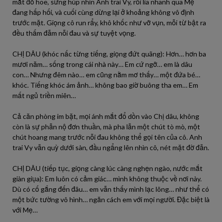
mắt đỏ hoe, sưng húp nhìn Anh trai Vy, rồi lia nhanh qua Mẹ
đang hấp hối, và cuối cùng dừng lại ở khoảng không vô định
trước mặt. Giọng cô run rẩy, khô khốc như vỡ vụn, mỗi từ bật ra
đều thấm đẫm nỗi đau và sự tuyệt vọng.
CHỊ DÂU (khóc nấc từng tiếng, giọng đứt quãng): Hơn… hơn ba
mươi năm… sống trong cái nhà này… Em cứ ngỡ… em là dâu
con… Nhưng đêm nào… em cũng nằm mơ thấy… một đứa bé…
khóc. Tiếng khóc ám ảnh… không bao giờ buông tha em… Em
mất ngủ triền miên…
Cả căn phòng im bặt, mọi ánh mắt đổ dồn vào Chị dâu, không
còn là sự phẫn nộ đơn thuần, mà pha lẫn một chút tò mò, một
chút hoang mang trước nỗi đau không thể gọi tên của cô. Anh
trai Vy vẫn quỳ dưới sàn, đầu ngẩng lên nhìn cô, nét mặt đờ đẫn.
CHỊ DÂU (tiếp tục, giọng càng lúc càng nghẹn ngào, nước mắt
giàn giụa): Em luôn có cảm giác… mình không thuộc về nơi này.
Dù có cố gắng đến đâu… em vẫn thấy mình lạc lõng… như thể có
một bức tường vô hình… ngăn cách em với mọi người. Đặc biệt là
với Mẹ…