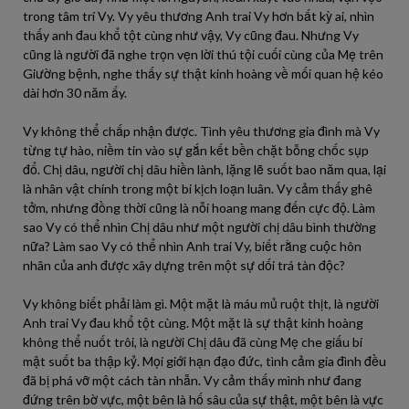
trong tâm trí Vy. Vy yêu thương Anh trai Vy hơn bất kỳ ai, nhìn
thấy anh đau khổ tột cùng như vậy, Vy cũng đau. Nhưng Vy
cũng là người đã nghe trọn vẹn lời thú tội cuối cùng của Mẹ trên
Giường bệnh, nghe thấy sự thật kinh hoàng về mối quan hệ kéo
dài hơn 30 năm ấy.
Vy không thể chấp nhận được. Tình yêu thương gia đình mà Vy
từng tự hào, niềm tin vào sự gắn kết bền chặt bỗng chốc sụp
đổ. Chị dâu, người chị dâu hiền lành, lặng lẽ suốt bao năm qua, lại
là nhân vật chính trong một bi kịch loạn luân. Vy cảm thấy ghê
tởm, nhưng đồng thời cũng là nỗi hoang mang đến cực độ. Làm
sao Vy có thể nhìn Chị dâu như một người chị dâu bình thường
nữa? Làm sao Vy có thể nhìn Anh trai Vy, biết rằng cuộc hôn
nhân của anh được xây dựng trên một sự dối trá tàn độc?
Vy không biết phải làm gì. Một mặt là máu mủ ruột thịt, là người
Anh trai Vy đau khổ tột cùng. Một mặt là sự thật kinh hoàng
không thể nuốt trôi, là người Chị dâu đã cùng Mẹ che giấu bí
mật suốt ba thập kỷ. Mọi giới hạn đạo đức, tình cảm gia đình đều
đã bị phá vỡ một cách tàn nhẫn. Vy cảm thấy mình như đang
đứng trên bờ vực, một bên là hố sâu của sự thật, một bên là vực