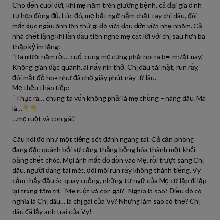
Cho đến cuối đời, khi mẹ nằm trên giường bệnh, cả đại gia đình
tụ họp đông đủ. Lúc đó, mẹ bất ngờ nắm chặt tay chị dâu, đôi
mắt đục ngầu ánh lên thứ gì đó vừa đau đớn vừa nhẹ nhõm. Cả
nhà chết lặng khi lần đầu tiên nghe mẹ cất lời với chị sau hơn ba
thập kỷ im lặng:
“Ba mươi năm rồi… cuối cùng mẹ cũng phải nói ra b=í m;/ật này.”
Không gian đặc quánh, ai nấy nín thở. Chị dâu tái mặt, run rẩy,
đôi mắt đỏ hoe như đã chờ giây phút này từ lâu.
Mẹ thều thào tiếp:
“Thực ra… chúng ta vốn không phải là mẹ chồng – nàng dâu. Mà
là…
…mẹ ruột và con gái.”
Câu nói đó như một tiếng sét đánh ngang tai. Cả căn phòng
đang đặc quánh bởi sự căng thẳng bỗng hóa thành một khối
băng chết chóc. Mọi ánh mắt đổ dồn vào Mẹ, rồi trượt sang Chị
dâu, người đang tái mét, đôi môi run rẩy không thành tiếng. Vy
cảm thấy đầu óc quay cuồng, những từ ngữ của Mẹ cứ lặp đi lặp
lại trong tâm trí. “Mẹ ruột và con gái?” Nghĩa là sao? Điều đó có
nghĩa là Chị dâu… là chị gái của Vy? Nhưng làm sao có thể? Chị
dâu đã lấy anh trai của Vy!