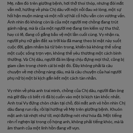
Mẹ, nằm đó trên giường bệnh, hơi thở thoi thóp, nhưng đôi mắt
vẫn mở, hướng về phía Chị dâu với một nỗi đau xé lòng, một sự
hối hận muộn màng và một nỗi sợ hãi cố hữu vẫn còn vương vấn.
Ánh nhìn đó không còn là của một người mẹ chồng đang trút
gánh nặng, mà là của một người mẹ đang tìm kiếm sự tha thứ,
hay có lẽ, đang cố gắng bảo vệ một lần cuối cùng. Vy nhận ra,
người phụ nữ gần đất xa trời kia đã mang theo bí mật này suốt
cuộc đời, gặm nhấm bà từ bên trong, khiến bà không thể sống
một cuộc sống trọn vẹn, không thể yêu thương một cách bình
thường. Và Chị dâu, người đã im lặng chịu đựng mọi thứ, cũng bị
giam cầm trong chính cái bí mật đó. Đây không phải là câu
chuyện về mẹ chồng nàng dâu, mà là câu chuyện của hai người
phụ nữ bị một bi kịch gắn kết một cách tàn nhẫn.
Vy nhìn về phía anh trai mình, chồng của Chị dâu, người đàn ông
mà giờ đây cô biết rõ đã bị cuốn vào một bi kịch tàn khốc nhất.
Anh trai Vy đứng chôn chân tại chỗ, đôi mắt anh vô hồn nhìn Chị
dâu đang run rẩy, rồi lại hướng về Mẹ trên giường bệnh. Khuôn
mặt anh tái nhợt như tờ, mọi đường nét như hóa đá. Một tiếng
rên rỉ nghẹn lại trong cổ họng anh, không phải tiếng khóc, mà là
âm thanh của một linh hồn đang vỡ vụn.