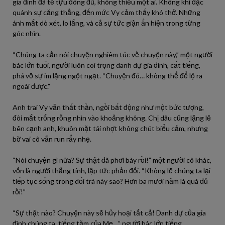
gia đình đã tề tựu đông đủ, không thiếu một ai. Không khí đặc
quánh sự căng thẳng, đến mức Vy cảm thấy khó thở. Những
ánh mắt dò xét, lo lắng, và cả sự tức giận ẩn hiện trong từng
góc nhìn.
“Chúng ta cần nói chuyện nghiêm túc về chuyện này,” một người
bác lớn tuổi, người luôn coi trọng danh dự gia đình, cất tiếng,
phá vỡ sự im lặng ngột ngạt. “Chuyện đó… không thể để lộ ra
ngoài được.”
Anh trai Vy vẫn thất thần, ngồi bất động như một bức tượng,
đôi mắt trống rỗng nhìn vào khoảng không. Chị dâu cũng lặng lẽ
bên cạnh anh, khuôn mặt tái nhợt không chút biểu cảm, nhưng
bờ vai cô vẫn run rẩy nhẹ.
“Nói chuyện gì nữa? Sự thật đã phơi bày rồi!” một người cô khác,
vốn là người thẳng tính, lập tức phản đối. “Không lẽ chúng ta lại
tiếp tục sống trong dối trá này sao? Hơn ba mươi năm là quá đủ
rồi!”
“Sự thật nào? Chuyện này sẽ hủy hoại tất cả! Danh dự của gia
đình chúng ta, tiếng tăm của Mẹ…” người bác lớn tiếng.