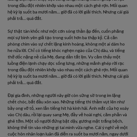
trong đầu đột nhiên khớp vào nhau một cách ghê rợn. Mối quan
hệ kỳ lạ suốt ba mươi năm… giờ đã có lời giải thích. Nhưng cái giá
phải trả… quá đắt.
Sự thật tàn khốc như một cơn sóng thần ập đến, cuốn phăng
mọi sự bình yên giả tạo trong suốt hơn ba thập kỷ. Cả căn
phòng chìm vào sự chết lặng kinh hoàng, không một ai dám ho
he nửa lời. Chỉ có tiếng khóc nghẹn ngào của Chị dâu, và tiếng
thở dốc nặng nề của Mẹ, đang dần tắt lịm. Vy cảm thấy một
luồng điện lạnh chạy dọc sống lưng, những mảnh ghép rời rạc
trong đầu đột nhiên khớp vào nhau một cách ghê rợn. Mối quan
hệ kỳ lạ suốt ba mươi năm… giờ đã có lời giải thích. Nhưng cái giá
phải trả… quá đắt.
Đại gia đình, những người nãy giờ còn sững sờ trong im lặng
chết chóc, bắt đầu xôn xao. Những tiếng thì thầm vụt lên như
bầy ong vỡ tổ, xen lẫn tiếng hít hà kinh hãi. Ánh mắt của họ xoáy
vào Chị dâu, rồi lại quay sang Mẹ, đầy vẻ hoài nghi, căm phẫn và
ghê tởm. Một số người đứng bật dậy, gương mặt trắng bệch,
không thể tin vào những gì tai mình vừa nghe. Cái ý nghĩ về một
cuộc hôn nhân loạn luân đã diễn ra suốt ba mươi năm, ngay dưới