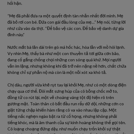
hối hận.
“Mẹ đã phải đưa ra một quyết định tàn nhẫn nhất đời mình. Mẹ
đã bỏ rơi con bé. Đứa con gái đầu lòng của mẹ…” Mẹ nói, từng lời
như cứa vào da thịt. “Để bảo vệ các con. Để bảo vệ danh dự gia
đình này.”
Nước mắt bà lăn dài trên gò má hốc hác, hòa lẫn với mồ hôi lạnh.
Vy nhìn Mẹ, thấy bà như một con thuyền tả tơi giữa cơn bão,
đang cố gắng chống chọi những con sóng quá khứ. Mọi người
vẫn im lặng, nhưng không khí đã trở nên nặng nề hơn, chất chứa
không chỉ sự phẫn nộ mà còn là một nỗi xót xa khó tả.
Chị dâu, người vừa khẽ rụt tay lại khỏi Mẹ, như có một dòng điện
chạy qua cơ thể. Đôi mắt sưng húp của cô bỗng chốc mở to,
đồng tử co rút lại, một vẻ choáng váng tột độ hiện rõ trên
gương mặt. Toàn thân cô bắt đầu run rẩy dữ dội, những cơn co
giật từng chập khiến hàm răng cô va vào nhau lập cập. Một
tiếng nấc nghẹn ngào bật ra từ cổ họng, nhưng không phải
tiếng khóc, mà là âm thanh của sự kinh hoàng không thể gọi tên.
Cô loạng choạng đứng dậy, như muốn chạy trốn khỏi sự thật