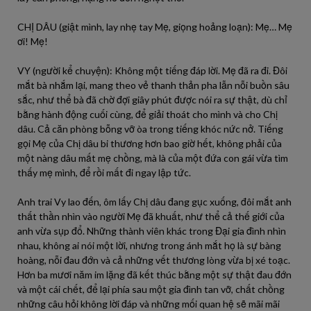
CHỊ DÂU (giật mình, lay nhẹ tay Mẹ, giọng hoảng loạn): Mẹ… Mẹ
ơi! Mẹ!
VY (người kể chuyện): Không một tiếng đáp lời. Mẹ đã ra đi. Đôi
mắt bà nhắm lại, mang theo vẻ thanh thản pha lẫn nỗi buồn sâu
sắc, như thể bà đã chờ đợi giây phút được nói ra sự thật, dù chỉ
bằng hành động cuối cùng, để giải thoát cho mình và cho Chị
dâu. Cả căn phòng bỗng vỡ òa trong tiếng khóc nức nở. Tiếng
gọi Mẹ của Chị dâu bi thương hơn bao giờ hết, không phải của
một nàng dâu mất mẹ chồng, mà là của một đứa con gái vừa tìm
thấy mẹ mình, để rồi mất đi ngay lập tức.
Anh trai Vy lao đến, ôm lấy Chị dâu đang gục xuống, đôi mắt anh
thất thần nhìn vào người Mẹ đã khuất, như thể cả thế giới của
anh vừa sụp đổ. Những thành viên khác trong Đại gia đình nhìn
nhau, không ai nói một lời, nhưng trong ánh mắt họ là sự bàng
hoàng, nỗi đau đớn và cả những vết thương lòng vừa bị xé toạc.
Hơn ba mươi năm im lặng đã kết thúc bằng một sự thật đau đớn
và một cái chết, để lại phía sau một gia đình tan vỡ, chất chồng
những câu hỏi không lời đáp và những mối quan hệ sẽ mãi mãi