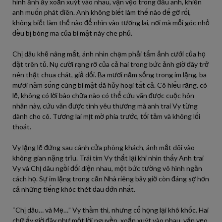
hình ảnh ấy xoắn xuýt vào nhau, vặn vẹo trong đầu anh, khiến
anh muốn phát điên. Anh không biết làm thế nào để gỡ rối,
không biết làm thế nào để nhìn vào tương lai, nơi mà mỗi góc nhỏ
đều bị bóng ma của bí mật này che phủ.
Chị dâu khẽ nâng mắt, ánh nhìn chạm phải tấm ảnh cưới của họ
đặt trên tủ. Nụ cười rạng rỡ của cả hai trong bức ảnh giờ đây trở
nên thật chua chát, giả dối. Ba mươi năm sống trong im lặng, ba
mươi năm sống cùng bí mật đã hủy hoại tất cả. Cô hiểu rằng, có
lẽ, không có lời bào chữa nào có thể cứu vãn được cuộc hôn
nhân này, cứu vãn được tình yêu thương mà anh trai Vy từng
dành cho cô. Tương lai mịt mờ phía trước, tối tăm và không lối
thoát.
Vy lặng lẽ đứng sau cánh cửa phòng khách, ánh mắt dõi vào
không gian nặng trĩu. Trái tim Vy thắt lại khi nhìn thấy Anh trai
Vy và Chị dâu ngồi đối diện nhau, một bức tường vô hình ngăn
cách họ. Sự im lặng trong căn Nhà riêng bây giờ còn đáng sợ hơn
cả những tiếng khóc thét đau đớn nhất.
“Chị dâu… và Mẹ…” Vy thầm thì, nhưng cổ họng lại khô khốc. Hai
chữ ấy giờ đây như một lời nguyền, xoắn xuýt vào nhau, vặn vẹo