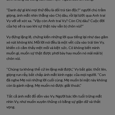
“Danh dự gì khi mọi thứ đều là dối trá tàn độc?” người chú trầm
giọng, ánh mắt nhìn thẳng vào Chị dâu, rồi lại lướt qua Anh trai
Vy với vẻ xót xa. “Vậy còn Anh trai Vy? Còn Chị dâu? Cuộc đời
của họ sẽ ra sao khi sự thật này vẫn bị chôn vùi?”
Vy đứng lặng lẽ, chứng kiến những lời qua tiếng lại như dao găm
xé nát không khí. Mỗi lời nói đều là một vết cứa vào trái tim Vy,
khiến cô cảm thấy mệt mỏi và kiệt sức. Cô không biết mình
muốn gì, muốn sự thật được phơi bày hay muốn nó mãi mãi bị
chôn vùi.
“Chúng ta không thể cứ im lặng mãi được,” Vy bất giác thốt lên,
giọng run rẩy, bất chấp ánh mắt kinh ngạc của mọi người. “Con
đã nghe Mẹ nói những lời cuối cùng. Mẹ muốn bí mật này không
còn là gánh nặng. Mẹ muốn nó được giải thoát.”
Tất cả ánh mắt đổ dồn vào Vy. Người bác lớn tuổi trừng mắt
nhìn Vy, như muốn xuyên thủng cô bằng sự giận dữ và thất
vọng.