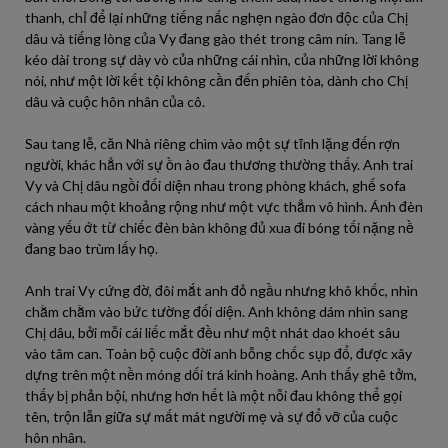
thanh, chỉ để lại những tiếng nấc nghẹn ngào đơn độc của Chị
dâu và tiếng lòng của Vy đang gào thét trong câm nín. Tang lễ
kéo dài trong sự dày vò của những cái nhìn, của những lời không
nói, như một lời kết tội không cần đến phiên tòa, dành cho Chị
dâu và cuộc hôn nhân của cô.
Sau tang lễ, căn Nhà riêng chìm vào một sự tĩnh lặng đến rợn
người, khác hẳn với sự ồn ào đau thương thường thấy. Anh trai
Vy và Chị dâu ngồi đối diện nhau trong phòng khách, ghế sofa
cách nhau một khoảng rộng như một vực thẳm vô hình. Ánh đèn
vàng yếu ớt từ chiếc đèn bàn không đủ xua đi bóng tối nặng nề
đang bao trùm lấy họ.
Anh trai Vy cứng đờ, đôi mắt anh đỏ ngầu nhưng khô khốc, nhìn
chằm chằm vào bức tường đối diện. Anh không dám nhìn sang
Chị dâu, bởi mỗi cái liếc mắt đều như một nhát dao khoét sâu
vào tâm can. Toàn bộ cuộc đời anh bỗng chốc sụp đổ, được xây
dựng trên một nền móng dối trá kinh hoàng. Anh thấy ghê tởm,
thấy bị phản bội, nhưng hơn hết là một nỗi đau không thể gọi
tên, trộn lẫn giữa sự mất mát người mẹ và sự đổ vỡ của cuộc
hôn nhân.