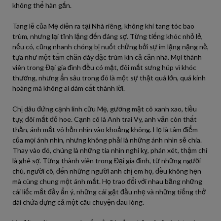
không thể hàn gắn.
Tang lễ của Mẹ diễn ra tại Nhà riêng, không khí tang tóc bao
trùm, nhưng lại tĩnh lặng đến đáng sợ. Từng tiếng khóc nhỏ lẻ,
nếu có, cũng nhanh chóng bị nuốt chửng bởi sự im lặng nặng nề,
tựa như một tấm chăn dày đặc trùm kín cả căn nhà. Mọi thành
viên trong Đại gia đình đều có mặt, đôi mắt sưng húp vì khóc
thương, nhưng ẩn sâu trong đó là một sự thật quá lớn, quá kinh
hoàng mà không ai dám cất thành lời.
Chị dâu đứng cạnh linh cữu Mẹ, gương mặt cô xanh xao, tiều
tụy, đôi mắt đỏ hoe. Cạnh cô là Anh trai Vy, anh vẫn còn thất
thần, ánh mắt vô hồn nhìn vào khoảng không. Họ là tâm điểm
của mọi ánh nhìn, nhưng không phải là những ánh nhìn sẻ chia.
Thay vào đó, chúng là những tia nhìn nghi kỵ, phán xét, thậm chí
là ghê sợ. Từng thành viên trong Đại gia đình, từ những người
chú, người cô, đến những người anh chị em họ, đều không hẹn
mà cùng chung một ánh mắt. Họ trao đổi với nhau bằng những
cái liếc mắt đầy ẩn ý, những cái gật đầu nhẹ và những tiếng thở
dài chứa đựng cả một câu chuyện đau lòng.