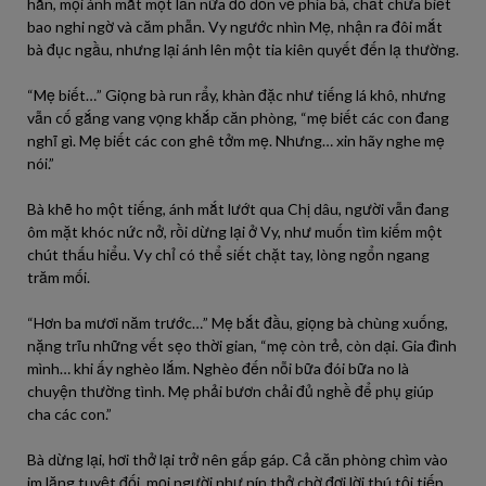
hẳn, mọi ánh mắt một lần nữa đổ dồn về phía bà, chất chứa biết
bao nghi ngờ và căm phẫn. Vy ngước nhìn Mẹ, nhận ra đôi mắt
bà đục ngầu, nhưng lại ánh lên một tia kiên quyết đến lạ thường.
“Mẹ biết…” Giọng bà run rẩy, khàn đặc như tiếng lá khô, nhưng
vẫn cố gắng vang vọng khắp căn phòng, “mẹ biết các con đang
nghĩ gì. Mẹ biết các con ghê tởm mẹ. Nhưng… xin hãy nghe mẹ
nói.”
Bà khẽ ho một tiếng, ánh mắt lướt qua Chị dâu, người vẫn đang
ôm mặt khóc nức nở, rồi dừng lại ở Vy, như muốn tìm kiếm một
chút thấu hiểu. Vy chỉ có thể siết chặt tay, lòng ngổn ngang
trăm mối.
“Hơn ba mươi năm trước…” Mẹ bắt đầu, giọng bà chùng xuống,
nặng trĩu những vết sẹo thời gian, “mẹ còn trẻ, còn dại. Gia đình
mình… khi ấy nghèo lắm. Nghèo đến nỗi bữa đói bữa no là
chuyện thường tình. Mẹ phải bươn chải đủ nghề để phụ giúp
cha các con.”
Bà dừng lại, hơi thở lại trở nên gấp gáp. Cả căn phòng chìm vào
im lặng tuyệt đối, mọi người như nín thở chờ đợi lời thú tội tiếp