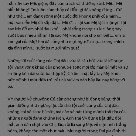
nắm lấy tay Mẹ, giọng đầy oán trách và thương xót): Mẹ… Mẹ
biết không? Em luôn cảm thấy có điều gì đó không đúng… Cứ
như thể… em đang sống một cuộc đời không phải của mình…
một vai diễn Mẹ đã sắp đặt… Mẹ ơi… Tại sao Mẹ lại im lặng? Tại
sao Mẹ để em phải đau khổ… phải sống trong sự lạc lõng này
suốt bao nhiêu năm? Tại sao Mẹ không nói cho em biết… em là
con gái của Mẹ? Em đã sống như một người xa lạ… trong chính
gia đình mình… suốt ba mươi năm qua!
Những lời cuối cùng của Chị dâu, vừa là câu hỏi, vừa là lời buộc
tội, vang vọng khắp căn phòng, xé toạc mọi lớp màn bí mật và sự
im lặng kéo dài suốt ba thập kỷ. Cô ôm chặt lấy tay Mẹ, khóc
nức nở như một đứa trẻ, tất cả sự kìm nén bấy lâu nay bỗng vỡ
òa.
VY (người kể chuyện): Cả căn phòng như bị đóng băng, thời
gian dường như ngừng lại. Lời thú tội cuối cùng của Chị dâu
không chỉ xé toạc bí mật, mà còn xé nát từng mảnh trái tim của
những người đang chứng kiến. Anh trai Vy đứng bật dậy, đôi
mắt anh dán chặt vào Chị dâu, rồi lia sang Mẹ, vẻ mặt anh trắng
bệch, không còn một chút máu. Mọi người trong Đại gia đình thì