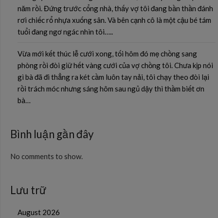
năm rồi. Đứng trước cổng nhà, thấy vợ tôi đang bần thần đánh
rơi chiếc rổ nhựa xuống sân. Và bên cạnh cô là một cậu bé tám
tuổi đang ngơ ngác nhìn tôi…..
Vừa mới kết thúc lễ cưới xong, tối hôm đó mẹ chồng sang
phòng rồi đòi giữ hết vàng cưới của vợ chồng tôi. Chưa kịp nói
gì bà đã đi thẳng ra két cầm luôn tay nải, tôi chạy theo đòi lại
rồi trách móc nhưng sáng hôm sau ngủ dậy thì thầm biết ơn
bà…
Bình luận gần đây
No comments to show.
Lưu trữ
August 2026