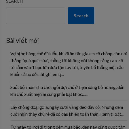
SEARCH
Search
Bài viết mới
Vợ bị họ hàng chê đủ kiểu, khi đi ăn tân gia em cô chồng còn nói
thẳng “quá quê mùa”, chồng tôi không nói không rằng ra xe ô
tô cầm vào 1 bọc lớn đưa tận tay tôi, tuyên bố thẳng một câu
khiến cả họ đỏ mắt gh:;en tị…
Suốt bốn năm chú chó ngồi đợi chủ ở tiệm xăng bỏ hoang, đến
khi chủ xuất hiện ai cũng phải bật khóc……
Lấy chồng đ::ại g::ia, ngày cưới vàng đeo đầy cổ. Nhưng đêm
cưới nhìn thấy chú rể đã cô dâu khiến toàn thân l::ạnh t::oát…
Từ ngày tôi rời đi trong đêm mưa bão, đến nay cũng được tám