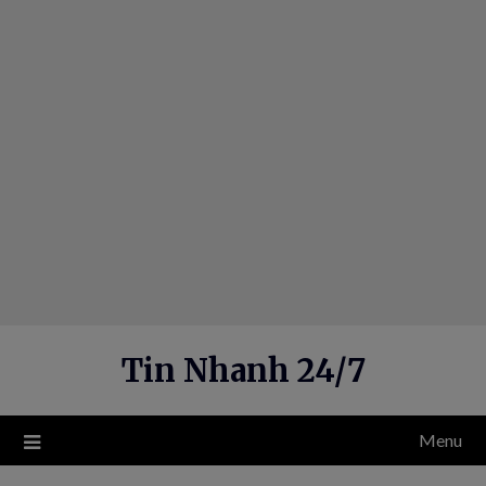
Skip
to
content
Tin Nhanh 24/7
Menu