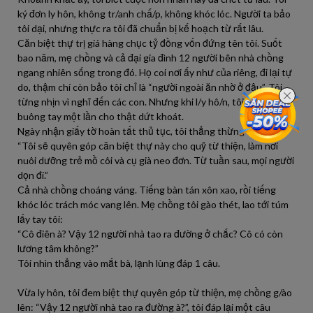
ký đơn ly hôn, không tr/anh chấ/p, không khóc lóc. Người ta bảo
tôi dại, nhưng thực ra tôi đã chuẩn bị kế hoạch từ rất lâu.
Căn biệt thự trị giá hàng chục tỷ đồng vốn đứng tên tôi. Suốt
bao năm, mẹ chồng và cả đại gia đình 12 người bên nhà chồng
ngang nhiên sống trong đó. Họ coi nơi ấy như của riêng, đi lại tự
do, thậm chí còn bảo tôi chỉ là “người ngoài ăn nhờ ở đậu”. Tôi
từng nhịn vì nghĩ đến các con. Nhưng khi l/y hô/n, tôi quyết định
buông tay một lần cho thật dứt khoát.
Ngày nhận giấy tờ hoàn tất thủ tục, tôi thẳng thừng tuyên bố:
“Tôi sẽ quyên góp căn biệt thự này cho quỹ từ thiện, làm nơi
nuôi dưỡng trẻ mồ côi và cụ già neo đơn. Từ tuần sau, mọi người
dọn đi.”
Cả nhà chồng choáng váng. Tiếng bàn tán xôn xao, rồi tiếng
khóc lóc trách móc vang lên. Mẹ chồng tôi gào thét, lao tới túm
lấy tay tôi:
“Cô điên à? Vậy 12 người nhà tao ra đường ở chắc? Cô có còn
lương tâm không?”
Tôi nhìn thẳng vào mắt bà, lạnh lùng đáp 1 câu.
Vừa ly hôn, tôi đem biệt thự quyên góp từ thiện, mẹ chồng g/ào
lên: “Vậy 12 người nhà tao ra đường à?”, tôi đáp lại một câu