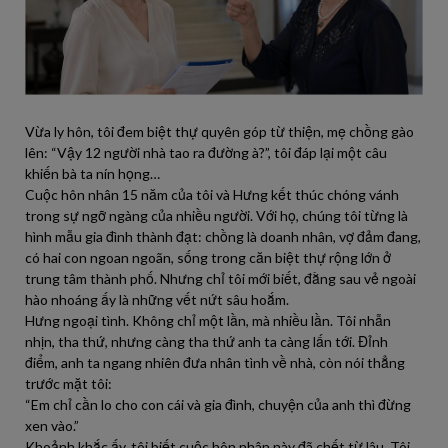
Vừa ly hôn, tôi đem biệt thự quyên góp từ thiện, mẹ chồng gào
lên: “Vậy 12 người nhà tao ra đường à?”, tôi đáp lại một câu
khiến bà ta nín họng…
Cuộc hôn nhân 15 năm của tôi và Hưng kết thúc chóng vánh
trong sự ngỡ ngàng của nhiều người. Với họ, chúng tôi từng là
hình mẫu gia đình thành đạt: chồng là doanh nhân, vợ đảm đang,
có hai con ngoan ngoãn, sống trong căn biệt thự rộng lớn ở
trung tâm thành phố. Nhưng chỉ tôi mới biết, đằng sau vẻ ngoài
hào nhoáng ấy là những vết nứt sâu hoắm.
Hưng ngoại tình. Không chỉ một lần, mà nhiều lần. Tôi nhẫn
nhịn, tha thứ, nhưng càng tha thứ anh ta càng lấn tới. Đỉnh
điểm, anh ta ngang nhiên đưa nhân tình về nhà, còn nói thẳng
trước mặt tôi:
“Em chỉ cần lo cho con cái và gia đình, chuyện của anh thì đừng
xen vào.”
Khoảnh khắc ấy, tôi biết cuộc hôn nhân này đã chết từ lâu. Tôi