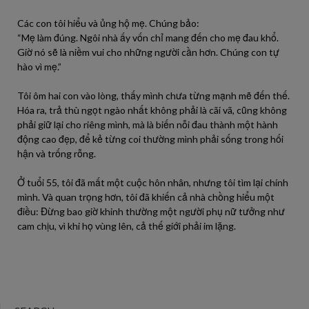
Các con tôi hiểu và ủng hộ mẹ. Chúng bảo:
“Mẹ làm đúng. Ngôi nhà ấy vốn chỉ mang đến cho mẹ đau khổ.
Giờ nó sẽ là niềm vui cho những người cần hơn. Chúng con tự
hào vì mẹ.”
Tôi ôm hai con vào lòng, thấy mình chưa từng mạnh mẽ đến thế.
Hóa ra, trả thù ngọt ngào nhất không phải là cãi vã, cũng không
phải giữ lại cho riêng mình, mà là biến nỗi đau thành một hành
động cao đẹp, để kẻ từng coi thường mình phải sống trong hối
hận và trống rỗng.
Ở tuổi 55, tôi đã mất một cuộc hôn nhân, nhưng tôi tìm lại chính
mình. Và quan trọng hơn, tôi đã khiến cả nhà chồng hiểu một
điều: Đừng bao giờ khinh thường một người phụ nữ tưởng như
cam chịu, vì khi họ vùng lên, cả thế giới phải im lặng.