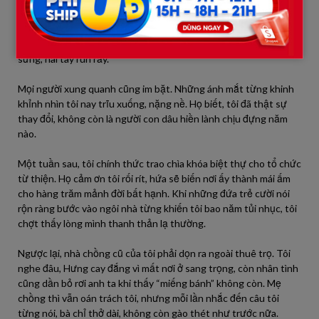
những kẻ chỉ biết dựa dẫm và khinh thường.”
Câu nói ấy khiến bà chết lặng. Không một lời phản bác, chỉ đứng
sững, hai tay run rẩy.
Mọi người xung quanh cũng im bặt. Những ánh mắt từng khinh
khỉnh nhìn tôi nay trĩu xuống, nặng nề. Họ biết, tôi đã thật sự
thay đổi, không còn là người con dâu hiền lành chịu đựng năm
nào.
Một tuần sau, tôi chính thức trao chìa khóa biệt thự cho tổ chức
từ thiện. Họ cảm ơn tôi rối rít, hứa sẽ biến nơi ấy thành mái ấm
cho hàng trăm mảnh đời bất hạnh. Khi những đứa trẻ cười nói
rộn ràng bước vào ngôi nhà từng khiến tôi bao năm tủi nhục, tôi
chợt thấy lòng mình thanh thản lạ thường.
Ngược lại, nhà chồng cũ của tôi phải dọn ra ngoài thuê trọ. Tôi
nghe đâu, Hưng cay đắng vì mất nơi ở sang trọng, còn nhân tình
cũng dần bỏ rơi anh ta khi thấy “miếng bánh” không còn. Mẹ
chồng thì vẫn oán trách tôi, nhưng mỗi lần nhắc đến câu tôi
từng nói, bà chỉ thở dài, không còn gào thét như trước nữa.