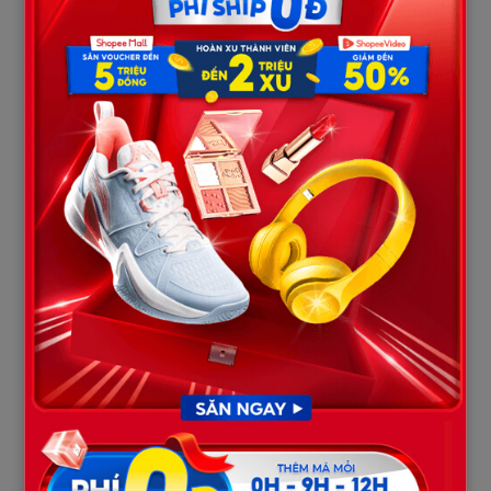
bao năm, mẹ chồng và cả đại gia đình 12 người bên nhà chồng
ngang nhiên sống trong đó. Họ coi nơi ấy như của riêng, đi lại tự
do, thậm chí còn bảo tôi chỉ là “người ngoài ăn nhờ ở đậu”. Tôi
từng nhịn vì nghĩ đến các con. Nhưng khi ly hôn, tôi quyết định
buông tay một lần cho thật dứt khoát.
Ngày nhận giấy tờ hoàn tất thủ tục, tôi thẳng thừng tuyên bố:
“Tôi sẽ quyên góp căn biệt thự này cho quỹ từ thiện, làm nơi
nuôi dưỡng trẻ mồ côi và cụ già neo đơn. Từ tuần sau, mọi người
dọn đi.”
Cả nhà chồng choáng váng. Tiếng bàn tán xôn xao, rồi tiếng
khóc lóc trách móc vang lên. Mẹ chồng tôi gào thét, lao tới túm
lấy tay tôi:
“Cô điên à? Vậy 12 người nhà tao ra đường ở chắc? Cô có còn
lương tâm không?”
Tôi nhìn thẳng vào mắt bà, lạnh lùng đáp:
“Bà từng bảo tôi chỉ là người ngoài, đúng không? Vậy thì hôm
nay tôi thực hiện đúng lời bà nói. Người ngoài không có bổn
phận nuôi 12 người trong nhà bà. Tôi đem nhà đi làm từ thiện, ít
ra còn giúp được những người thật sự cần chứ không phải