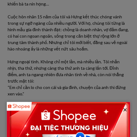
khiến bà ta nín họng…
Cuộc hôn nhân 15 năm của tôi và Hưng kết thúc chóng vánh
trong sự ngỡ ngàng của nhiều người. Với họ, chúng tôi từng là
hình mẫu gia đình thành đạt: chồng là doanh nhân, vợ đảm đang,
có hai con ngoan ngoãn, sống trong căn biệt thự rộng lớn ở
trung tâm thành phố. Nhưng chỉ tôi mới biết, đằng sau vẻ ngoài
hào nhoáng ấy là những vết nứt sâu hoắm.
Hưng ngoại tình. Không chỉ một lần, mà nhiều lần. Tôi nhẫn
nhịn, tha thứ, nhưng càng tha thứ anh ta càng lấn tới. Đỉnh
điểm, anh ta ngang nhiên đưa nhân tình về nhà, còn nói thẳng
trước mặt tôi:
“Em chỉ cần lo cho con cái và gia đình, chuyện của anh thì đừng
xen vào.”
Khoảnh khắc ấy, tôi biết cuộc hôn nhân này đã chết từ lâu. Tôi
×
ký đơn ly hôn, không tranh chấp, không khóc lóc. Người ta bảo
tôi dại, nhưng thực ra tôi đã chuẩn bị kế hoạch từ rất lâu.
Căn biệt thự trị giá hàng chục tỷ đồng vốn đứng tên tôi. Suốt