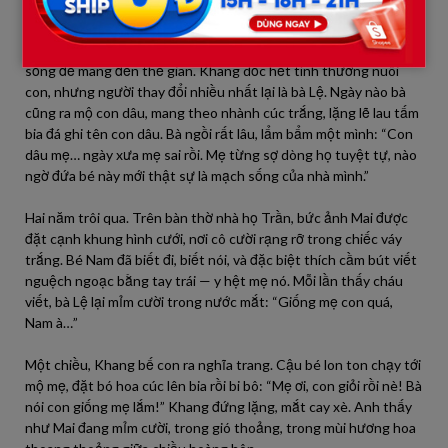
Ba tháng sau, ngôi nhà họ Trần – vốn từng lạnh lẽo và nghiêm
khắc – bỗng trở nên ấm lạ thường. Tiếng trẻ con bi bô, tiếng
cười ngây thơ của bé Nam – đứa bé mà Mai đã đánh đổi cả mạng
sống để mang đến thế gian. Khang dốc hết tình thương nuôi
con, nhưng người thay đổi nhiều nhất lại là bà Lệ. Ngày nào bà
cũng ra mộ con dâu, mang theo nhành cúc trắng, lặng lẽ lau tấm
bia đá ghi tên con dâu. Bà ngồi rất lâu, lẩm bẩm một mình: “Con
dâu mẹ… ngày xưa mẹ sai rồi. Mẹ từng sợ dòng họ tuyệt tự, nào
ngờ đứa bé này mới thật sự là mạch sống của nhà mình.”
Hai năm trôi qua. Trên bàn thờ nhà họ Trần, bức ảnh Mai được
đặt cạnh khung hình cưới, nơi cô cười rạng rỡ trong chiếc váy
trắng. Bé Nam đã biết đi, biết nói, và đặc biệt thích cầm bút viết
nguệch ngoạc bằng tay trái — y hệt mẹ nó. Mỗi lần thấy cháu
viết, bà Lệ lại mỉm cười trong nước mắt: “Giống mẹ con quá,
Nam à…”
Một chiều, Khang bế con ra nghĩa trang. Cậu bé lon ton chạy tới
mộ mẹ, đặt bó hoa cúc lên bia rồi bi bô: “Mẹ ơi, con giỏi rồi nè! Bà
nói con giống mẹ lắm!” Khang đứng lặng, mắt cay xè. Anh thấy
như Mai đang mỉm cười, trong gió thoảng, trong mùi hương hoa