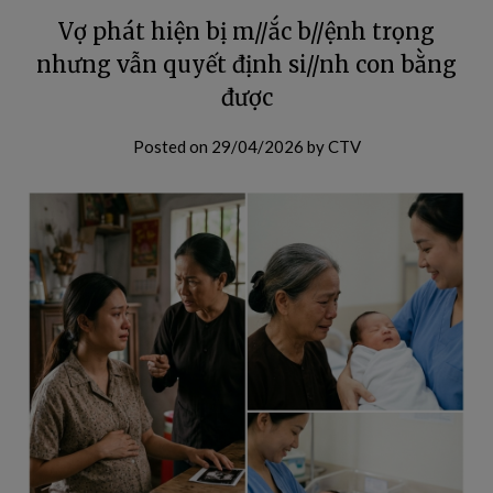
Vợ phát hiện bị m//ắc b//ệnh trọng
nhưng vẫn quyết định si//nh con bằng
được
Posted on
29/04/2026
by
CTV