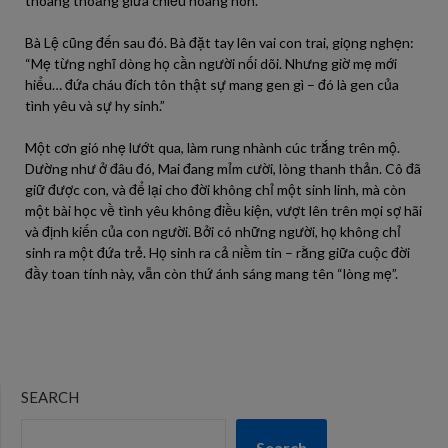
thoang thoảng giữa chiều hoàng hôn.
Bà Lệ cũng đến sau đó. Bà đặt tay lên vai con trai, giọng nghẹn:
“Mẹ từng nghĩ dòng họ cần người nối dõi. Nhưng giờ mẹ mới
hiểu… đứa cháu đích tôn thật sự mang gen gì – đó là gen của
tình yêu và sự hy sinh.”
Một cơn gió nhẹ lướt qua, làm rung nhành cúc trắng trên mộ.
Dường như ở đâu đó, Mai đang mỉm cười, lòng thanh thản. Cô đã
giữ được con, và để lại cho đời không chỉ một sinh linh, mà còn
một bài học về tình yêu không điều kiện, vượt lên trên mọi sợ hãi
và định kiến của con người. Bởi có những người, họ không chỉ
sinh ra một đứa trẻ. Họ sinh ra cả niềm tin – rằng giữa cuộc đời
đầy toan tính này, vẫn còn thứ ánh sáng mang tên “lòng mẹ”.
SEARCH
Search