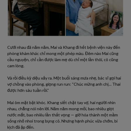
Cưới nhau đã năm năm, Mai và Khang đi hết bệnh viện này đến
phòng khám khác chỉ mong một phép màu. Đêm nào Mai cũng
cầu nguyện, chỉ cần được làm mẹ dù chỉ một lần thôi, cô cũng
cam lòng.
Và rồi điều kỳ diệu xảy ra. Một buổi sáng mưa nhẹ, bác sĩ gọi hai
vợ chồng vào phòng, giọng run run: “Chúc mừng anh chị… Thai
được hơn sáu tuần rồi.”
Mai ôm mặt bật khóc. Khang siết chặt tay vợ, hai người nhìn
nhau, chẳng nói nên lời. Năm năm mong mỏi, bao nhiêu giọt
nước mắt, bao nhiêu lần thất vọng — giờ hóa thành một mầm
sống nhỏ nhoi trong bụng cô. Nhưng hạnh phúc vừa chớm, bi
kịch đã ập đến.