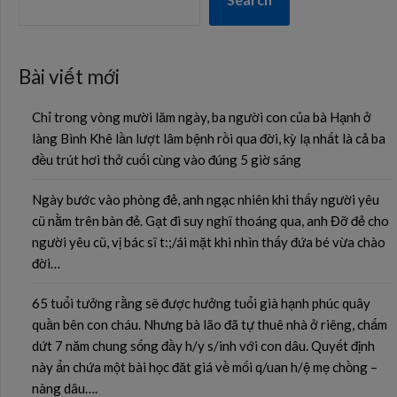
Bài viết mới
Chỉ trong vòng mười lăm ngày, ba người con của bà Hạnh ở
làng Bình Khê lần lượt lâm bệnh rồi qua đời, kỳ lạ nhất là cả ba
đều trút hơi thở cuối cùng vào đúng 5 giờ sáng
Ngày bước vào phòng đẻ, anh ngạc nhiên khi thấy người yêu
cũ nằm trên bàn đẻ. Gạt đi suy nghĩ thoáng qua, anh Đỡ đẻ cho
người yêu cũ, vị bác sĩ t:;/ái mặt khi nhìn thấy đứa bé vừa chào
đời…
65 tuổi tưởng rằng sẽ được hưởng tuổi già hạnh phúc quây
quần bên con cháu. Nhưng bà lão đã tự thuê nhà ở riêng, chấm
dứt 7 năm chung sống đầy h/y s/inh với con dâu. Quyết định
này ẩn chứa một bài học đăt giá về mối q/uan h/ệ mẹ chồng –
nàng dâu….