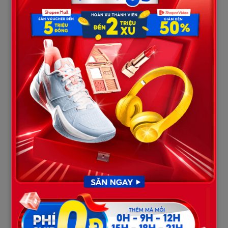
Ca mổ kéo dài hơn ba tiếng. Khi bác sĩ bước ra, ánh mắt ông
nặng trĩu: “Cô Mai đã ngừng tim… nhưng đứa bé thì sống. Một
bé trai, 2,3kg.” Tiếng khóc của đứa trẻ vang lên xé toạc không
gian tĩnh lặng. Cả bệnh viện như lặng đi, chỉ còn tiếng khóc ấy
ngân dài – trong, khỏe, và đầy sức sống. Bà Lệ ngẩng phắt lên,
nước mắt trào ra: “Trời ơi… nó vẫn sống sao?”
Bác sĩ gật đầu, rồi đưa bà phong bì hồ sơ xét nghiệm: “Chúng tôi
đã kiểm tra kỹ. Đứa bé hoàn toàn khỏe mạnh, không mang gen
bệnh của mẹ. Có lẽ là một đột biến gen ngẫu nhiên trong quá
trình thụ thai. Một phép màu hiếm có.”
Bà Lệ đứng không vững. Môi bà run run, bàn tay siết chặt tờ
giấy. Nhưng bác sĩ còn nói thêm, giọng nghẹn lại: “Còn một điều
nữa… Cô Mai trước khi vào mổ đã ký giấy hiến tủy cho một bệnh
nhi cùng nhóm máu. Cô ấy nói: ‘Nếu con tôi được sống, xin hãy
cứu thêm một đứa trẻ khác.’”. Bà Lệ khuỵu xuống sàn, ôm mặt
khóc nấc. Tiếng khóc ấy hòa vào tiếng trẻ sơ sinh ngoài kia, như
hai linh hồn đang tìm đến nhau qua ranh giới sinh tử.