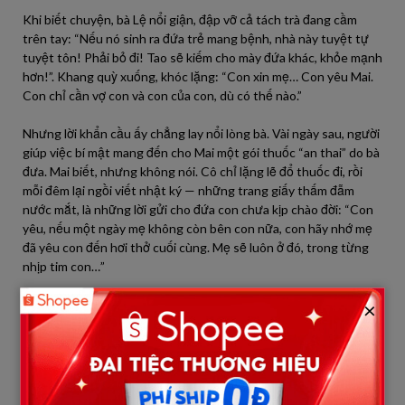
Khi biết chuyện, bà Lệ nổi giận, đập vỡ cả tách trà đang cầm
trên tay: “Nếu nó sinh ra đứa trẻ mang bệnh, nhà này tuyệt tự
tuyệt tôn! Phải bỏ đi! Tao sẽ kiếm cho mày đứa khác, khỏe mạnh
hơn!”. Khang quỳ xuống, khóc lặng: “Con xin mẹ… Con yêu Mai.
Con chỉ cần vợ con và con của con, dù có thế nào.”
Nhưng lời khẩn cầu ấy chẳng lay nổi lòng bà. Vài ngày sau, người
giúp việc bí mật mang đến cho Mai một gói thuốc “an thai” do bà
đưa. Mai biết, nhưng không nói. Cô chỉ lặng lẽ đổ thuốc đi, rồi
mỗi đêm lại ngồi viết nhật ký — những trang giấy thấm đẫm
nước mắt, là những lời gửi cho đứa con chưa kịp chào đời: “Con
yêu, nếu một ngày mẹ không còn bên con nữa, con hãy nhớ mẹ
đã yêu con đến hơi thở cuối cùng. Mẹ sẽ luôn ở đó, trong từng
nhịp tim con…”
×
Tháng thứ bảy, cơ thể Mai bắt đầu yếu đi nhanh chóng. Một
đêm, cô bất ngờ bị xuất huyết nặng. Khang hoảng loạn bế vợ
lên xe, vừa đi vừa gọi tên cô giữa cơn mưa tầm tã. Đèn phẫu
thuật bật sáng. Cửa phòng cấp cứu đóng lại. Bên ngoài, Khang
quỳ sụp xuống sàn bệnh viện, bà Lệ cũng ngồi chết lặng, hai tay
run rẩy chắp trước ngực.