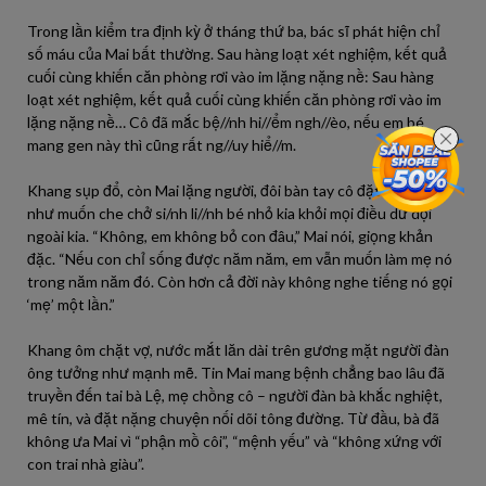
Trong lần kiểm tra định kỳ ở tháng thứ ba, bác sĩ phát hiện chỉ
số máu của Mai bất thường. Sau hàng loạt xét nghiệm, kết quả
cuối cùng khiến căn phòng rơi vào im lặng nặng nề: Sau hàng
loạt xét nghiệm, kết quả cuối cùng khiến căn phòng rơi vào im
lặng nặng nề… Cô đã mắc bệ//nh hi//ểm ngh//èo, nếu em bé
mang gen này thì cũng rất ng//uy hiể//m.
Khang sụp đổ, còn Mai lặng người, đôi bàn tay cô đặt lên bụng
như muốn che chở si/nh li//nh bé nhỏ kia khỏi mọi điều dữ dội
ngoài kia. “Không, em không bỏ con đâu,” Mai nói, giọng khản
đặc. “Nếu con chỉ sống được năm năm, em vẫn muốn làm mẹ nó
trong năm năm đó. Còn hơn cả đời này không nghe tiếng nó gọi
‘mẹ’ một lần.”
Khang ôm chặt vợ, nước mắt lăn dài trên gương mặt người đàn
ông tưởng như mạnh mẽ. Tin Mai mang bệnh chẳng bao lâu đã
truyền đến tai bà Lệ, mẹ chồng cô – người đàn bà khắc nghiệt,
mê tín, và đặt nặng chuyện nối dõi tông đường. Từ đầu, bà đã
không ưa Mai vì “phận mồ côi”, “mệnh yếu” và “không xứng với
con trai nhà giàu”.