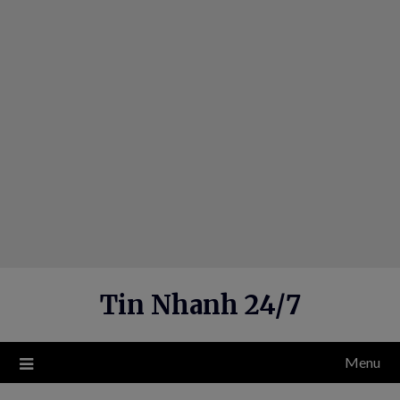
Skip
to
content
Tin Nhanh 24/7
Menu