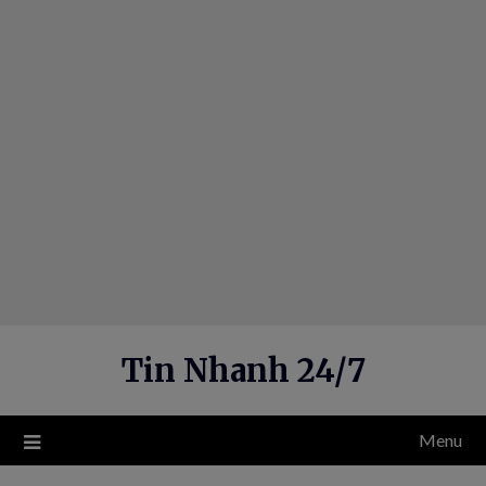
Skip
to
content
Tin Nhanh 24/7
Menu