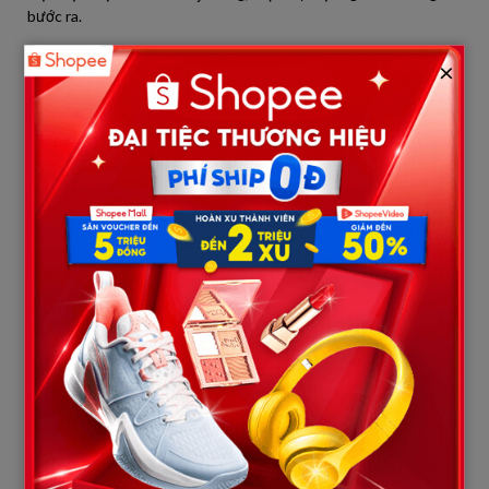
bước ra.
Cao ráo, bảnh bao, tóc vuốt ngược, mặc vest hàng hiệu.
×
Nhưng không thể lẫn được… là anh Tư.
Cạnh anh là một cô gái trẻ – chỉ bằng tuổi con gái chị – khoác
tay tình tứ.
Chị lùi lại, tay run.
“Không thể nào…” – chị tự nhủ. Nhưng ánh mắt, dáng đi, nốt
ruồi sau gáy… tất cả đều không thể sai.
Anh Tư – người chồng mà chị chờ đợi suốt mười lăm năm, đang
sống trong nhung lụa. Và quên mất có một người đàn bà vẫn
đang mò rác nuôi con cho anh.
Chị Mơ đứng chết lặng trước cổng biệt thự.
Người đàn ông ấy – Tư – bước lên chiếc xe hơi bóng loáng, mở