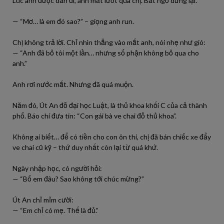
Lúc anh được dẫn đi, ánh mắt lướt qua chị. Bất ngờ dừng lại.
— “Mơ… là em đó sao?” – giọng anh run.
Chị không trả lời. Chỉ nhìn thẳng vào mắt anh, nói nhẹ như gió:
— “Anh đã bỏ tôi một lần… nhưng số phận không bỏ qua cho
anh.”
Anh rơi nước mắt. Nhưng đã quá muộn.
Năm đó, Út An đỗ đại học Luật, là thủ khoa khối C của cả thành
phố. Báo chí đưa tin: “Con gái bà ve chai đỗ thủ khoa”.
Không ai biết… để có tiền cho con ôn thi, chị đã bán chiếc xe đẩy
ve chai cũ kỹ – thứ duy nhất còn lại từ quá khứ.
Ngày nhập học, có người hỏi:
— “Bố em đâu? Sao không tới chúc mừng?”
Út An chỉ mỉm cười:
— “Em chỉ có mẹ. Thế là đủ.”