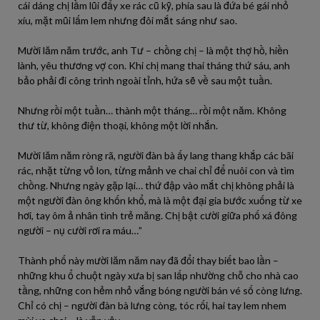
cái dáng chị lầm lũi đẩy xe rác cũ kỹ, phía sau là đứa bé gái nhỏ
xíu, mặt mũi lấm lem nhưng đôi mắt sáng như sao.
Mười lăm năm trước, anh Tư – chồng chị – là một thợ hồ, hiền
lành, yêu thương vợ con. Khi chị mang thai tháng thứ sáu, anh
bảo phải đi công trình ngoài tỉnh, hứa sẽ về sau một tuần.
Nhưng rồi một tuần… thành một tháng… rồi một năm. Không
thư từ, không điện thoại, không một lời nhắn.
Mười lăm năm ròng rã, người đàn bà ấy lang thang khắp các bãi
rác, nhặt từng vỏ lon, từng mảnh ve chai chỉ để nuôi con và tìm
chồng. Nhưng ngày gặp lại… thứ đập vào mắt chị không phải là
một người đàn ông khốn khổ, mà là một đại gia bước xuống từ xe
hơi, tay ôm ả nhân tình trẻ măng. Chị bật cười giữa phố xá đông
người – nụ cười rơi ra máu…”
Thành phố này mười lăm năm nay đã đổi thay biết bao lần –
những khu ổ chuột ngày xưa bị san lấp nhường chỗ cho nhà cao
tầng, những con hẻm nhỏ vắng bóng người bán vé số còng lưng.
Chỉ có chị – người đàn bà lưng còng, tóc rối, hai tay lem nhem