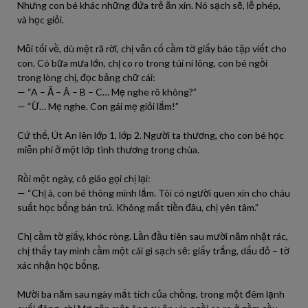
Nhưng con bé khác những đứa trẻ ăn xin. Nó sạch sẽ, lễ phép,
và học giỏi.
Mỗi tối về, dù mệt rã rời, chị vẫn cố cầm tờ giấy báo tập viết cho
con. Có bữa mưa lớn, chị co ro trong túi ni lông, con bé ngồi
trong lòng chị, đọc bảng chữ cái:
— “A – Ă – Â – B – C… Mẹ nghe rõ không?”
— “Ừ… Mẹ nghe. Con gái mẹ giỏi lắm!”
Cứ thế, Út An lên lớp 1, lớp 2. Người ta thương, cho con bé học
miễn phí ở một lớp tình thương trong chùa.
Rồi một ngày, cô giáo gọi chị lại:
— “Chị à, con bé thông minh lắm. Tôi có người quen xin cho cháu
suất học bổng bán trú. Không mất tiền đâu, chị yên tâm.”
Chị cầm tờ giấy, khóc ròng. Lần đầu tiên sau mười năm nhặt rác,
chị thấy tay mình cầm một cái gì sạch sẽ: giấy trắng, dấu đỏ – tờ
xác nhận học bổng.
Mười ba năm sau ngày mất tích của chồng, trong một đêm lạnh