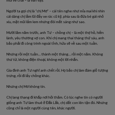
mùi ve chai – là vẫn vậy.
Người ta gọi chị là “chị Mơ” – cái tên nghe như mỉa mai khi nhìn
cái dáng chị lầm lũi đẩy xe rác cũ kỹ, phía sau là đứa bé gái nhỏ
xíu, mặt mũi lấm lem nhưng đôi mắt sáng như sao.
Mười lăm năm trước, anh Tư – chồng chị – là một thợ hồ, hiền
lành, yêu thương vợ con. Khi chị mang thai tháng thứ sáu, anh
bảo phải đi công trình ngoài tỉnh, hứa sẽ về sau một tuần.
Nhưng rồi một tuần… thành một tháng… rồi một năm. Không
thư từ, không điện thoại, không một lời nhắn.
Gia đình anh Tư nghĩ anh chết rồi. Họ bảo chị làm đám giỗ tượng
trưng, rồi đi lấy chồng khác.
Nhưng chị Mơ không tin.
Chị lang thang đi khắp nơi hỏi thăm. Có lúc nghe tin có người
giống anh Tư làm thuê ở Đắk Lắk, chị dắt con lên tận đó. Nhưng
cũng chỉ là một người cùng tên, khác người.