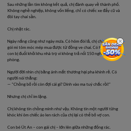
Sau những lần tìm không kết quả, chị đành quay về thành phố.
Không nghề nghiệp, không vốn liếng, chỉ có chiếc xe đẩy cũ và
đôi tay chai sần.
Chị nhặt rác.
Ngày nắng cũng như ngày mưa. Có hôm đói lả, chị chia cho con
gói mì tôm móc mép mua được từ đồng ve chai. Có hôm hai mẹ
con bị đuổi khỏi khu nhà trọ vì không trả nổi 150 nghìn tiền
phòng.
Người đời nhìn chị bằng ánh mắt thương hại pha khinh rẻ. Có
người nói thẳng:
— “Chồng bỏ rồi còn đợi cái gì? Dính vào ma tuý chắc rồi!”
Nhưng chị chỉ im lặng.
Chị không tin chồng mình như vậy. Không tin một người từng
khóc khi ôm chiếc áo len rách của chị lại có thể bỏ vợ con.
Con bé Út An – con gái chị – lớn lên giữa những đống rác.