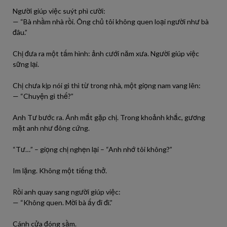
Người giúp việc suýt phì cười:
— “Bà nhầm nhà rồi. Ông chủ tôi không quen loại người như bà
đâu.”
Chị đưa ra một tấm hình: ảnh cưới năm xưa. Người giúp việc
sững lại.
Chị chưa kịp nói gì thì từ trong nhà, một giọng nam vang lên:
— “Chuyện gì thế?”
Anh Tư bước ra. Ánh mắt gặp chị. Trong khoảnh khắc, gương
mặt anh như đông cứng.
“Tư…” – giọng chị nghẹn lại – “Anh nhớ tôi không?”
Im lặng. Không một tiếng thở.
Rồi anh quay sang người giúp việc:
— “Không quen. Mời bà ấy đi đi.”
Cánh cửa đóng sầm.