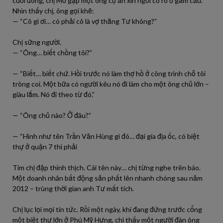
cuối đông, chị Mơ gặp một ông cụ ăn xin ngồi co ro ở gầm cầu.
Nhìn thấy chị, ông gọi khẽ:
— “Cô gì ơi… có phải cô là vợ thằng Tư không?”
Chị sững người.
— “Ông… biết chồng tôi?”
— “Biết… biết chứ. Hồi trước nó làm thợ hồ ở công trình chỗ tôi
trông coi. Một bữa có người kêu nó đi làm cho một ông chủ lớn –
giàu lắm. Nó đi theo từ đó.”
— “Ông chủ nào? Ở đâu?”
— “Hình như tên Trần Văn Hùng gì đó… đại gia địa ốc, có biệt
thự ở quận 7 thì phải
Tim chị đập thình thịch. Cái tên này… chị từng nghe trên báo.
Một doanh nhân bất động sản phất lên nhanh chóng sau năm
2012 – trùng thời gian anh Tư mất tích.
Chị lục lọi mọi tin tức. Rồi một ngày, khi đang đứng trước cổng
một biệt thự lớn ở Phú Mỹ Hưng, chị thấy một người đàn ông