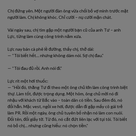
Chị đứng yên. Một người đàn ông vừa chối bỏ vợ mình trước mặt
người làm. Chị không khóc. Chỉ cười – nụ cười mặn chát.
Vài ngày sau, chị tìm gặp một người bạn cũ của anh Tư – anh
Lực, từng làm cùng công trình năm xưa.
Lực nay bán cà phê lề đường, thấy chị, thở dài:
— “Tôi biết hết… nhưng không dám nói. Sợ chị đau.”
— “Tôi đau đủ rồi. Anh nói đi.”
Lực rít một hơi thuốc:
— “Hồi đó, thằng Tư đi theo một ông chủ lớn làm công trình biệt
thự. Làm tốt, được trọng dụng. Một hôm, ông chủ mời nó đi
nhậu với khách từ Bắc vào – toàn dân có tiền. Sau đêm đó, nó
đổi hẳn. Mặc vest, ngồi xe hơi, được dẫn đi gặp mấy cô gái trẻ
làm PR. Rồi một ngày, ông chủ tuyên bố nhận nó làm con nuôi.
Đổi tên, đổi giấy tờ. Từ đó, nó cắt đứt liên lạc với tụi tôi. Tôi biết
nó bỏ chị… nhưng cũng hiểu: nó chọn tiền.”