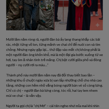
Mười lăm năm ròng rã, người đàn bà ấy lang thang khắp các bãi
rác, nhặt từng vỏ lon, từng mảnh ve chai chỉ để nuôi con và tìm
chồng. Nhưng ngày gặp lại… thứ đập vào mắt chị không phải là
một người đàn ông khốn khổ, mà là một đại gia bước xuống từ xe
hơi, tay ôm ả nhân tình trẻ măng. Chị bật cười giữa phố xá đông
người – nụ cười rơi ra máu…”
Thành phố này mười lăm năm nay đã đổi thay biết bao lần –
những khu ổ chuột ngày xưa bị san lấp nhường chỗ cho nhà cao
tầng, những con hẻm nhỏ vắng bóng người bán vé số còng lưng.
Chỉ có chị – người đàn bà lưng còng, tóc rối, hai tay lem nhem
mùi ve chai – là vẫn vậy.
Người ta gọi chị là “chị Mơ” – cái tên nghe như mỉa mai khi nhìn