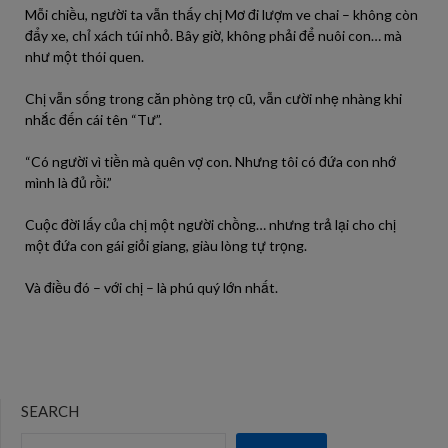
Mỗi chiều, người ta vẫn thấy chị Mơ đi lượm ve chai – không còn
đẩy xe, chỉ xách túi nhỏ. Bây giờ, không phải để nuôi con… mà
như một thói quen.
Chị vẫn sống trong căn phòng trọ cũ, vẫn cười nhẹ nhàng khi
nhắc đến cái tên “Tư”.
“Có người vì tiền mà quên vợ con. Nhưng tôi có đứa con nhớ
mình là đủ rồi.”
Cuộc đời lấy của chị một người chồng… nhưng trả lại cho chị
một đứa con gái giỏi giang, giàu lòng tự trọng.
Và điều đó – với chị – là phú quý lớn nhất.
SEARCH