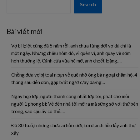
Search
Bài viết mới
Vợ bị l;;iệt cũng đã 5 năm rồi, anh chưa từng dời vợ dù chỉ là
một ngày. Nhưng chiều hôm đó, vì quên ví, anh quay về sớm
hơn thường lệ. Cánh cửa vừa hé mở, anh ch::ết l::ặng….
Chồng đưa vợ bị t::ai n::ạn về quê nhờ ông bà ngoại chăm hộ, 4
tháng sau đến đón, gặp b/ất ng/ờ c/ay đắ/ng…
Ngày họp lớp, người thành công nhất lớp tôi, phát cho mỗi
người 1 phong bì: Về đến nhà tôi mở ra mà sững sờ với thứ bên
trong, sao cậu ấy có thể….
Đã 30 tu:ổ;i nhưng chưa ai hỏi cưới, tôi đ;án:h liều lấy anh thợ
xây