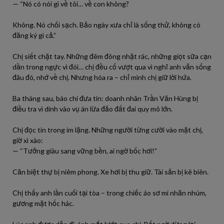
— “Nó có nói gì về tôi… về con không?
Không. Nó chối sạch. Bảo ngày xưa chỉ là sống thử, không có
đăng ký gì cả.”
Chị siết chặt tay. Những đêm đông nhặt rác, những giọt sữa cạn
dần trong ngực vì đói… chị đều cố vượt qua vì nghĩ anh vẫn sống
đâu đó, nhớ về chị. Nhưng hóa ra – chỉ mình chị giữ lời hứa.
Ba tháng sau, báo chí đưa tin: doanh nhân Trần Văn Hùng bị
điều tra vì dính vào vụ án lừa đảo đất đai quy mô lớn.
Chị đọc tin trong im lặng. Những người từng cười vào mặt chị,
giờ xì xào:
— “Tưởng giàu sang vững bền, ai ngờ bốc hơi!”
Căn biệt thự bị niêm phong. Xe hơi bị thu giữ. Tài sản bị kê biên.
Chị thấy anh lần cuối tại tòa – trong chiếc áo sơ mi nhăn nhúm,
gương mặt hốc hác.