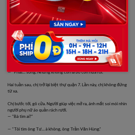
cửa cho cô gái trẻ, nở nụ cười dịu dàng mà năm xưa anh từng
dành cho chị.
Nhưng hôm nay… không còn cho chị.
Chị về, lặng lẽ. Đêm đó, chị không ăn. Đôi tay chai sần vẫn ôm lấy
tấm ảnh cưới cũ, giờ đã ngả màu nâu vàng. Út An thấy mẹ khóc,
ngồi bên:
— “Mẹ… bố có còn sống đúng không?”
Chị im lặng. Rồi gật đầu.
— “Phải… sống. Nhưng không còn là bố con nữa rồi.”
Hai tuần sau, chị trở lại biệt thự quận 7. Lần này, chị không đứng
từ xa.
Chị bước tới, gõ cửa. Người giúp việc mở ra, ánh mắt soi mói nhìn
người phụ nữ áo quần rách rưới.
— “Bà tìm ai?”
— “Tôi tìm ông Tư… à không, ông Trần Văn Hùng.”