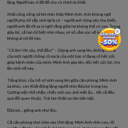
lặng. Người bác sĩ đỡ đẻ cho cô chính là Khải.
Khải cũng sững sờ khi nhìn thấy Minh Anh. Anh không ngờ
người phụ nữ sắp sinh lại là cô – người anh từng yêu tha thiết,
người anh đã rời xa vì nghĩ rằng giữa họ không thể có con. Trong
giây lát, cả hai chỉ biết nhìn nhau, vô số cảm xúc vỡ òa nhưng
không ai nói lời nào.
“Cố lên! Hít sâu, thở đều!” – Giọng anh vang lên, không còn là
của một người chồng cũ mà là của một bác sĩ đang cố hết sức
giúp bệnh nhân của mình. Minh Anh gào lên, dốc hết sức lực cho
lần sinh nở này.
Tiếng khóc của trẻ sơ sinh vang lên giữa căn phòng. Minh Anh
òa khóc, còn Khải đứng lặng người nhìn đứa bé trong tay.
Gương mặt nhỏ nhắn, chiếc mũi cao, ánh mắt ấy… tất cả đều
quá đỗi quen thuộc. Trái tim Khải run lên bần bật.
Đứa bé… giống anh như đúc.
Cả căn phòng như chìm vào tĩnh lặng. Minh Anh nhìn con, rồi