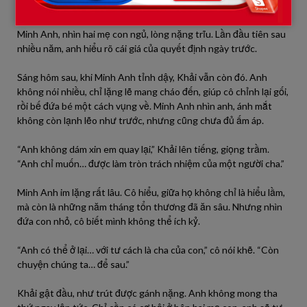
Đêm đó, Khải không rời khỏi bệnh viện. Anh ngồi bên giường
Minh Anh, nhìn hai mẹ con ngủ, lòng nặng trĩu. Lần đầu tiên sau
nhiều năm, anh hiểu rõ cái giá của quyết định ngày trước.
Sáng hôm sau, khi Minh Anh tỉnh dậy, Khải vẫn còn đó. Anh
không nói nhiều, chỉ lặng lẽ mang cháo đến, giúp cô chỉnh lại gối,
rồi bế đứa bé một cách vụng về. Minh Anh nhìn anh, ánh mắt
không còn lạnh lẽo như trước, nhưng cũng chưa đủ ấm áp.
“Anh không dám xin em quay lại,” Khải lên tiếng, giọng trầm.
“Anh chỉ muốn… được làm tròn trách nhiệm của một người cha.”
Minh Anh im lặng rất lâu. Cô hiểu, giữa họ không chỉ là hiểu lầm,
mà còn là những năm tháng tổn thương đã ăn sâu. Nhưng nhìn
đứa con nhỏ, cô biết mình không thể ích kỷ.
“Anh có thể ở lại… với tư cách là cha của con,” cô nói khẽ. “Còn
chuyện chúng ta… để sau.”
Khải gật đầu, như trút được gánh nặng. Anh không mong tha