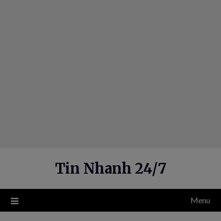
Skip
to
content
Tin Nhanh 24/7
Menu