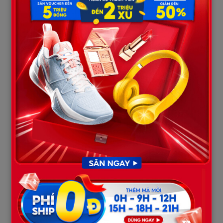
Minh Anh cười nhạt, ánh mắt xa xăm. “Có ý nghĩa gì không?
Chúng ta đã ly hôn rồi.”
Khải siết chặt bàn tay. “Anh đã nghĩ rằng em không thể mang
thai, rằng chúng ta không thể có con… Nhưng bây giờ… Làm sao
em lại một mình chịu đựng tất cả thế này?”
Minh Anh nhìn xuống gương mặt bé nhỏ đang ngủ yên trong
lòng. Cô khẽ vỗ về con. “Bởi vì lúc anh rời đi, em mới phát hiện
mình có thai. Khi ấy, em đã định báo cho anh, nhưng rồi… em lại
không dám. Em không muốn anh quay lại vì trách nhiệm.”
Khải hít sâu, trái tim anh nhói lên. Anh nhìn Minh Anh, nhìn đứa
con của họ, rồi khẽ cúi đầu. “Anh đã sai… Minh Anh, anh đã sai
rồi.”
Minh Anh nhắm mắt lại, giọt nước mắt khẽ rơi. Bên ngoài, cơn
mưa đã dần tạnh, nhưng bão lòng trong cô và Khải vẫn chưa thể
ngừng ngay lập tức. Phía trước họ là một con đường không ai
đoán định được, nhưng ít nhất, đêm nay, họ đã tìm lại được một
phần của nhau.