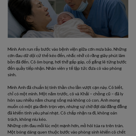
Minh Anh run rẩy bước vào bệnh viện giữa cơn mưa bão. Những
cơn đau dữ dội cứ thế kéo đến, nhắc nhở cô rằng giây phút lâm
bồn đã đến. Cô ôm bụng, hơi thở gấp gáp, cố gắng lê từng bước
đến quầy tiếp nhận. Nhân viên y tế lập tức đưa cô vào phòng
sinh.
Minh Anh đã chuẩn bị tinh thần cho lần vượt cạn này. Cô biết,
chỉ có một mình. Một năm trước, cô và Khải – chồng cũ – đã ly
hôn sau nhiều năm chung sống mà không có con. Anh mong
muốn có một gia đình trọn vẹn, nhưng sự chờ đợi dài đằng đẵng
đã khiến tình yêu phai nhạt. Cô chấp nhận ra đi, không oán
trách, không níu kéo.
Những cơn đau mỗi lúc một mạnh hơn, mồ hôi túa ra trên trán.
Một bóng dáng quen thuộc bước vào phòng sinh khiến cô chết