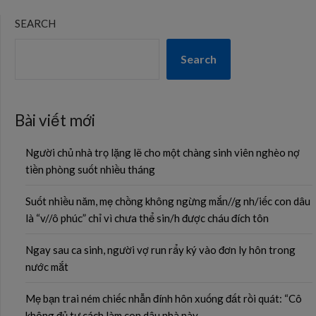
SEARCH
Search
Bài viết mới
Người chủ nhà trọ lặng lẽ cho một chàng sinh viên nghèo nợ
tiền phòng suốt nhiều tháng
Suốt nhiều năm, mẹ chồng không ngừng mắn//g nh/iếc con dâu
là “v//ô phúc” chỉ vì chưa thể sin/h được cháu đích tôn
Ngay sau ca sinh, người vợ run rẩy ký vào đơn ly hôn trong
nước mắt
Mẹ bạn trai ném chiếc nhẫn đính hôn xuống đất rồi quát: “Cô
không đủ tư cách làm con dâu nhà này