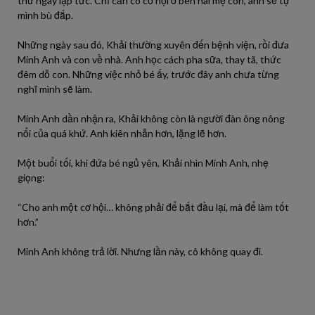
thứ ngay lập tức. Chỉ cần có cơ hội ở bên hai mẹ con, anh sẽ tự
mình bù đắp.
Những ngày sau đó, Khải thường xuyên đến bệnh viện, rồi đưa
Minh Anh và con về nhà. Anh học cách pha sữa, thay tã, thức
đêm dỗ con. Những việc nhỏ bé ấy, trước đây anh chưa từng
nghĩ mình sẽ làm.
Minh Anh dần nhận ra, Khải không còn là người đàn ông nông
nổi của quá khứ. Anh kiên nhẫn hơn, lặng lẽ hơn.
Một buổi tối, khi đứa bé ngủ yên, Khải nhìn Minh Anh, nhẹ
giọng:
“Cho anh một cơ hội… không phải để bắt đầu lại, mà để làm tốt
hơn.”
Minh Anh không trả lời. Nhưng lần này, cô không quay đi.