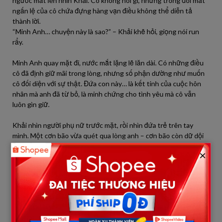
ngước mắt lên nhìn Khải. Cô không nói gì, nhưng trong đôi mắt
ngấn lệ của cô chứa đựng hàng vạn điều không thể diễn tả
thành lời.
“Minh Anh… chuyện này là sao?” – Khải khẽ hỏi, giọng nói run
rẩy.
Minh Anh quay mặt đi, nước mắt lặng lẽ lăn dài. Có những điều
cô đã định giữ mãi trong lòng, nhưng số phận dường như muốn
cô đối diện với sự thật. Đứa con này… là kết tinh của cuộc hôn
nhân mà anh đã từ bỏ, là minh chứng cho tình yêu mà cô vẫn
luôn gìn giữ.
Khải nhìn người phụ nữ trước mặt, rồi nhìn đứa trẻ trên tay
mình. Một cơn bão vừa quét qua lòng anh – cơn bão còn dữ dội
hơn cả đêm mưa ngoài kia.
×
Sau khi tình hình ổn định, Minh Anh được đưa về phòng hồi sức.
Khải vẫn chưa rời đi. Anh đứng bên giường cô, ánh mắt chưa
một giây rời khỏi đứa bé đang ngủ ngoan trong vòng tay mẹ.
Những câu hỏi cứ xoay vần trong đầu anh, nhưng điều anh quan
tâm nhất bây giờ là sự an toàn của Minh Anh và con.
“Em đã định nói với anh chưa?” – Khải hỏi, giọng anh trầm xuống.