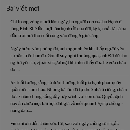
Bài viết mới
Chỉ trong vòng mười lăm ngày, ba người con của bà Hạnh ở
làng Bình Khê lần lượt lâm bệnh rồi qua đời, kỳ lạ nhất là cả ba
đều trút hơi thở cuối cùng vào đúng 5 giờ sáng
Ngày bước vào phòng đẻ, anh ngạc nhiên khi thấy người yêu
cũ nằm trên bàn đẻ. Gạt đi suy nghĩ thoáng qua, anh Đỡ đẻ cho
người yêu cũ, vị bác sĩ t:;/ái mặt khi nhìn thấy đứa bé vừa chào
đời…
65 tuổi tưởng rằng sẽ được hưởng tuổi già hạnh phúc quây
quần bên con cháu. Nhưng bà lão đã tự thuê nhà ở riêng, chấm
dứt 7 năm chung sống đầy h/y s/inh với con dâu. Quyết định
này ẩn chứa một bài học đăt giá về mối q/uan h/ệ mẹ chồng –
nàng dâu….
Em trai xin đến chăm sóc tôi, sau vài ngày chồng tôi m;;ất.