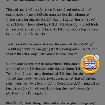
Thế giới của tôi vỡ tan. Ấm trà trên tay tôi rơi xuống sàn, vỡ
toang, nước trà nóng hổi bắn tung tóe lên chân nhưng tôi
không còn cảm thấy gì nữa. Cơn đau thể xác chẳng là gì so với
nỗi sợ hãi đang bóp nghẹt lấy trái tim tôi. Nam. Con trai tôi. Hình
ảnh nụ cười rạng rỡ của nó lúc chào tôi đi học buổi sáng vụt qua
tâm trí, sắc nét đến đau đớn.
Tôi lao ra khỏi nhà, quên cả khóa cửa, quên cả thay bộ đồ ngủ.
Tôi bắt một chiếc xe ôm, giọng lạc đi vì hoảng loạn: “Bác ơi, cho
cháu ra đầu cầu Long Biên! Nhanh lên bác, làm ơn!”
Suốt quãng đường, tâm trí tôi là một mớ hỗn loạn những hình
ảnh tồi tệ nhất. Tôi thấy con nằm đó, bất động. Tôi thấy máu.
Tôi thấy những ánh mắt thương hại. Tôi lẩm bẩm cầu nguyện,
một lời cầu nguyện vô thức, tuyệt vọng, van xin bất cứ thế lực
siêu nhiên nào hãy rủ lòng thương. Con đường dường như dài vô
tận, tiếng còi xe inh ỏi ngoài kia không thể nào át được tiếng
gào thét trong lồng ngực tôi.
Khi đến nơi, cảnh tượng trước mắt khiến tôi gần như ngã quỵ.