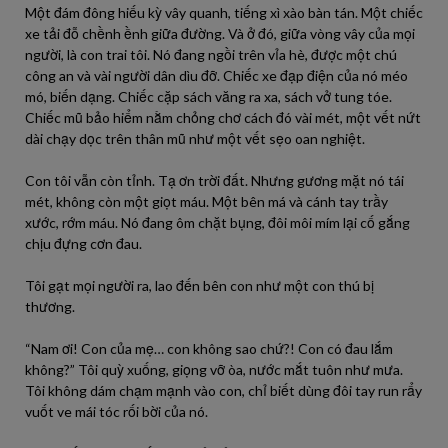
Một đám đông hiếu kỳ vây quanh, tiếng xì xào bàn tán. Một chiếc
xe tải đỗ chềnh ềnh giữa đường. Và ở đó, giữa vòng vây của mọi
người, là con trai tôi. Nó đang ngồi trên vỉa hè, được một chú
công an và vài người dân dìu đỡ. Chiếc xe đạp điện của nó méo
mó, biến dạng. Chiếc cặp sách văng ra xa, sách vở tung tóe.
Chiếc mũ bảo hiểm nằm chỏng chơ cách đó vài mét, một vết nứt
dài chạy dọc trên thân mũ như một vết sẹo oan nghiệt.
Con tôi vẫn còn tỉnh. Tạ ơn trời đất. Nhưng gương mặt nó tái
mét, không còn một giọt máu. Một bên má và cánh tay trầy
xước, rớm máu. Nó đang ôm chặt bụng, đôi môi mím lại cố gắng
chịu đựng cơn đau.
Tôi gạt mọi người ra, lao đến bên con như một con thú bị
thương.
“Nam ơi! Con của mẹ… con không sao chứ?! Con có đau lắm
không?” Tôi quỳ xuống, giọng vỡ òa, nước mắt tuôn như mưa.
Tôi không dám chạm mạnh vào con, chỉ biết dùng đôi tay run rẩy
vuốt ve mái tóc rối bời của nó.