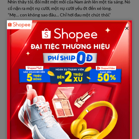
Nhìn thấy tôi, đôi mắt mệt mỏi của Nam ánh lên một tia sáng. Nó
cố nặn ra một nụ cười, một nụ cười yếu ớt đến xé lòng.
“Mẹ… con không sao đâu… Chỉ hơi đau một chút thôi.”
×
“Không sao cái gì mà không sao!” Tôi gần như hét lên, rồi lại vội
hạ giọng, sợ làm con thêm đau. “Con nhìn con xem! Mặt mũi
chân tay thế này… Bụng con làm sao? Có đau lắm không? Nói
cho mẹ nghe đi con!”
Nó không trả lời, chỉ khẽ nhăn mặt. Chính sự im lặng và cố gắng
tỏ ra mạnh mẽ của nó càng làm tim tôi thắt lại. Tôi ôm chầm lấy
con, vùi mặt vào vai nó và bật khóc nức nở. Trong khoảnh khắc
ấy, tôi không còn là một người phụ nữ mạnh mẽ, tự chủ nữa. Tôi
chỉ là một người mẹ, yếu đuối và sợ hãi đến tột cùng trước viễn
cảnh mất đi điều quý giá nhất đời mình.
“Mẹ đây rồi… mẹ đây rồi Nam ơi… Đừng sợ nhé, có mẹ ở đây rồi.”
Tôi thì thầm, không biết là để an ủi con hay để trấn an chính
mình.
Tiếng còi xe cứu thương xé toang không khí, ngày một gần. Các
nhân viên y tế nhanh chóng tiếp cận. Họ nhẹ nhàng tách tôi ra