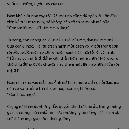
vuốt ve những ngón tay của con.
Nam khẽ siết nhẹ tay tôi. Đôi mắt nó cũng đã ngấn lệ. Lần đầu
tiên kể từ lúc tai nạn, nó không còn cố tỏ ra mạnh mẽ nữa.
“Con xin lỗi mẹ… đã làm mẹ lo lắng.”
“Không, con không có lỗi gì cả. Là lỗi của mẹ, đáng lẽ mẹ phải
đưa con đi học.” Tôi tự trách mình một cách vô lý, bởi trong cơn
rối bời, người mẹ nào cũng muốn gánh hết mọi tội lỗi về mình.
“Từ nay con phải đi đứng cẩn thận hơn, nghe chưa? Mẹ không
thể chịu đựng được chuyện này thêm một lần nào nữa. Hứa với
mẹ đi!”
Nam nhìn sâu vào mắt tôi. Ánh mắt nó không chỉ có nỗi đau, mà
còn có sự trưởng thành đột ngột sau một biến cố.
“Con hứa, mẹ ơi…”
Giọng nó khàn đi, nhưng đầy quyết tâm. Lời hứa ấy, trong không
gian chật hẹp của chiếc xe cứu thương, giữa tiếng còi xe inh ỏi,
trở thành một giao ước thiêng liêng.