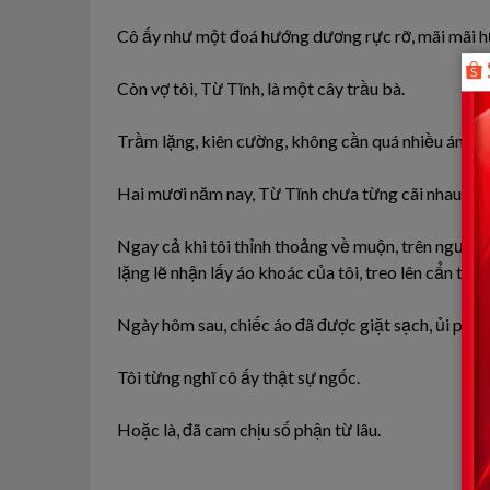
Cô ấy như một
đoá
hướng
dương
rực
rỡ, mãi mãi h
Còn vợ tôi, Từ Tĩnh, là
một
cây
trầu
bà.
Trầm lặng, kiên cường, không
cần
quá nhiều
ánh
sá
Hai
mươi
năm
nay, Từ Tĩnh chưa từng cãi nhau
với
Ngay cả khi tôi thỉnh thoảng về muộn, trên người
lặng lẽ nhận lấy áo khoác của tôi, treo lên cẩn thận
Ngày hôm sau, chiếc áo đã được giặt sạch, ủi phẳ
Tôi từng nghĩ
cô
ấy
thật
sự
ngốc.
Hoặc là, đã cam chịu số
phận
từ
lâu.