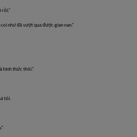
ồ
rồi.”
g
coi
như
đã vượt qua được gian nan.”
là
hình
thức
thôi.”
á
tôi.
.”