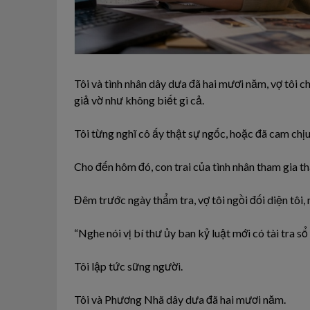
Tôi và tình nhân dây dưa đã hai mươi năm, vợ tôi c
giả
vờ
như
không
biết gì cả.
Tôi từng nghĩ cô ấy thật sự ngốc,
hoặc
đã cam
chị
Cho đến hôm đó, con
trai
của tình
nhân
tham gia th
Đêm trước ngày thẩm tra,
vợ
tôi
ngồi đối diện tôi,
“Nghe nói vị bí
thư
ủy
ban kỷ luật mới có tài tra s
Tôi
lập
tức
sững người.
Tôi
và
Phương Nhã dây
dưa
đã hai mươi năm.