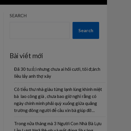
SEARCH
Search
Bài viết mới
Đã 30 tu:ổ;i nhưng chưa ai hỏi cưới, tôi đ;án:h
liều lấy anh thợ xây
Cô tiểu thư nhà giàu từng lạnh lùng khinh miệt
bà lao công già , chưa bao giờ nghĩ rằng có
ngày chính mình phải quỳ xuống giữa quảng
trường đông người để cầu xin bà giúp đỡ…
Trong nửa tháng mà 3 Người Con Nhà Bà Lựu
Lần Lượt Ngã Bệ-nh và mất đúng 5h sáng