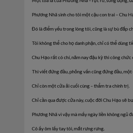
Một
tòa là của Phương Nhã –
rực
rỡ, sống động, 
Phương
Nhã
sinh
cho tôi một
cậu
con trai – Chu H
Đó là điểm yếu trong lòng tôi, cũng là
sự
bù
đắp
ch
Tôi
không
thể cho họ danh phận, chỉ có thể dùng t
Chu
Hạo
rất có
chí,
năm nay đậu kỳ thi công chức
Thi viết đứng
đầu,
phỏng vấn cũng đứng đầu, một
Chỉ còn
một
cửa
ải cuối cùng – thẩm tra
chính
trị.
Chỉ cần qua được cửa này, cuộc
đời
Chu
Hạo
sẽ b
Phương
Nhã
vì
vậy mà mấy
ngày
liền không ngủ đ
Cô ấy
ôm
lấy
tay
tôi,
mắt rưng rưng.