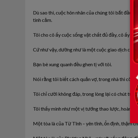
Dù sao
thì,
cuộc hôn nhân của chúng tôi bắt đầu t
tình cảm.
Tôi
cho
cô ấy cuộc
sống
vật chất đủ đầy, cô ấy ch
Cứ như vậy,
dường
như
là một
cuộc
giao dịch công
Bạn bè xung quanh
đều
ghen
tị
với
tôi.
Nói
rằng
tôi
biết cách quản vợ, trong nhà thì cờ đ
Tôi chỉ cười
không
đáp, trong lòng lại
có
chút
tự đắ
Tôi thấy
mình
như một vị
tướng
thao lược, hoàn h
Một
tòa
là
của
Từ Tĩnh – yên
tĩnh,
ổn định, thậm ch