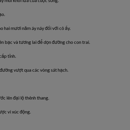
đầy mùi
khói
lửa của cuộc sống.
ạo.
o hai mươi năm áy náy đối
với
cô ấy.
iền bạc và tương lai để dọn đường cho con
trai.
 cấp
tỉnh.
 đường vượt qua các
vòng
sát
hạch.
ước
lên
đại lộ thênh thang.
ược vì xúc động.