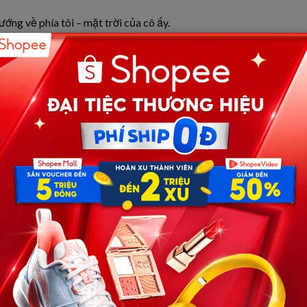
ướng về phía tôi – mặt trời của cô ấy.
ng, vẫn có thể
tự
sống rất tốt.
tôi một lần.
 còn
vương
mùi nước hoa của Phương Nhã,
cô
ấy
cũng
chỉ
.
ng,
như
thể
chưa
từng
có chuyện gì xảy ra.