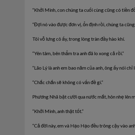
“Khởi
Minh,
con chúng ta cuối cùng cũng có tiền đ
“Đợi nó vào được đơn vị,
ổn
định rồi, chúng ta cũn
Tôi vỗ lưng
cô
ấy, trong lòng tràn
đầy
hào
khí.
“Yên tâm, bên thẩm
tra
anh
đã
lo
xong cả rồi.”
“Lão Lý là
anh
em bao năm của anh, ông ấy nói chỉ 
“Chắc
chắn
sẽ không
có
vấn đề gì.”
Phương Nhã bật
cười
qua nước mắt,
hôn
nhẹ lên
m
“Khởi
Minh,
anh
thật
tốt.”
“Cả đời này, em
và
Hạo
Hạo đều trông cậy
vào
anh