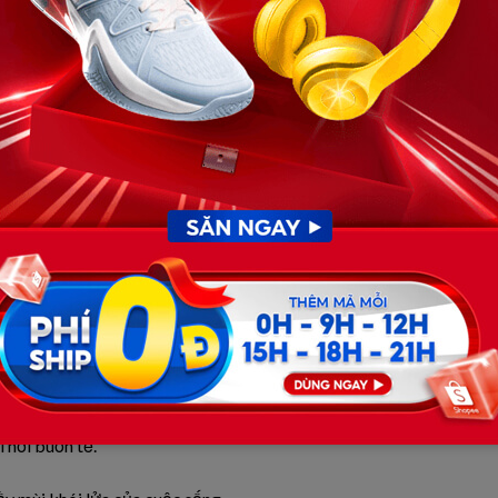
ừ một cuộc hôn nhân môn đăng hộ
đối,
chẳng
có
bao nhiêu
o tôi một
hậu
phương ổn định, ngăn nắp.
 bằng.
ỏ không ngã, ngoài đường thì cờ màu bay
phấp
phới.
c.
ảo cân bằng được hai
toà
thành.
í hơi buồn tẻ.