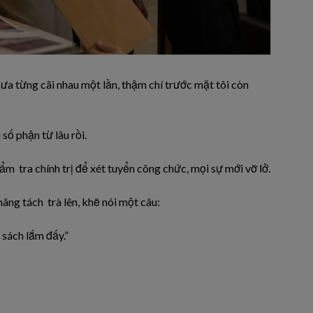
hưa từng cãi nhau một lần, thậm chí trước mặt tôi còn
u
số phận từ
lâu
rồi.
ẩm tra chính trị để xét tuyển
công
chức, mọi sự mới vỡ lở.
 nâng tách trà lên,
khẽ
nói một câu:
ổ sách
lắm
đấy.”