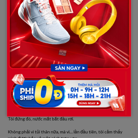
“Con xin lỗi vì đã để cô chú phải nghe những lời không nên nghe
trong ngày hôm nay.”
Rồi anh quay sang mẹ mình:
“Mẹ, con không đồng ý với cách mẹ nói.”
Bà giật mình:
“Tuấn! Con nói gì thế?”
Anh nhìn thẳng vào bà:
“Linh là người con yêu, là vợ con, là mẹ của con con. Nếu mẹ
không tôn trọng cô ấy, thì cũng là không tôn trọng con.”
Câu nói đó khiến cả họ nhà trai xôn xao.
Tôi đứng đó, nước mắt bắt đầu rơi.
Không phải vì tủi thân nữa, mà vì… lần đầu tiên, tôi cảm thấy