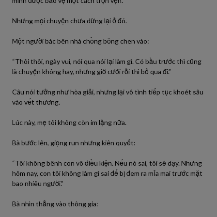
mình được bảo vệ một cách trọn vẹn.
Nhưng mọi chuyện chưa dừng lại ở đó.
Một người bác bên nhà chồng bỗng chen vào:
“Thôi thôi, ngày vui, nói qua nói lại làm gì. Có bầu trước thì cũng
là chuyện không hay, nhưng giờ cưới rồi thì bỏ qua đi.”
Câu nói tưởng như hòa giải, nhưng lại vô tình tiếp tục khoét sâu
vào vết thương.
Lúc này, mẹ tôi không còn im lặng nữa.
Bà bước lên, giọng run nhưng kiên quyết:
“Tôi không bênh con vô điều kiện. Nếu nó sai, tôi sẽ dạy. Nhưng
hôm nay, con tôi không làm gì sai để bị đem ra mỉa mai trước mặt
bao nhiêu người.”
Bà nhìn thẳng vào thông gia: