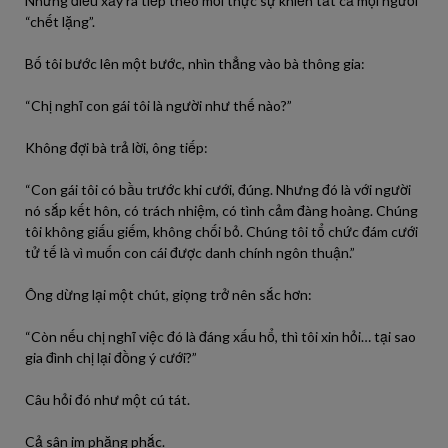
Nhưng điều xảy ra tiếp theo mới thực sự khiến tất cả mọi người
“chết lặng”.
Bố tôi bước lên một bước, nhìn thẳng vào bà thông gia:
“Chị nghĩ con gái tôi là người như thế nào?”
Không đợi bà trả lời, ông tiếp:
“Con gái tôi có bầu trước khi cưới, đúng. Nhưng đó là với người
nó sắp kết hôn, có trách nhiệm, có tình cảm đàng hoàng. Chúng
tôi không giấu giếm, không chối bỏ. Chúng tôi tổ chức đám cưới
tử tế là vì muốn con cái được danh chính ngôn thuận.”
Ông dừng lại một chút, giọng trở nên sắc hơn:
“Còn nếu chị nghĩ việc đó là đáng xấu hổ, thì tôi xin hỏi… tại sao
gia đình chị lại đồng ý cưới?”
Câu hỏi đó như một cú tát.
Cả sân im phăng phắc.