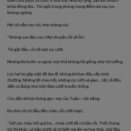
Đám cưới được tổ chức ở nhà trai. Nhà họ rộng, sân lớn, khách
khứa đông đúc. Tôi ngồi trong phòng trang điểm mà tay run
không ngừng.
Mẹ tôi nắm tay tôi, nhẹ nhàng nói:
“Không sao đâu con. Mọi chuyện rồi sẽ ổn.”
Tôi gật đầu, cố nở một nụ cười.
Nhưng khi bước ra ngoài, mọi thứ không hề giống như tôi tưởng.
Lúc hai họ gặp mặt để làm lễ, không khí ban đầu vẫn bình
thường. Những lời chào hỏi, những nụ cười xã giao… tất cả đều
diễn ra đúng như một đám cưới truyền thống.
Cho đến khi bà thông gia—mẹ của Tuấn—cất tiếng.
Bà nhìn tôi từ đầu đến chân, rồi cười nhạt:
“Giờ các cháu trẻ quá ha… chưa cưới đã có bầu rồi. Thời chúng
tôi thì khác, có bầu trước là tự biết mà lên xe hoa thôi, chứ đâu