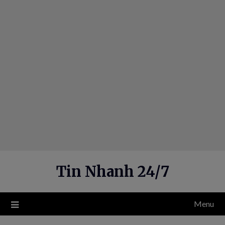
Skip
to
content
Tin Nhanh 24/7
Menu