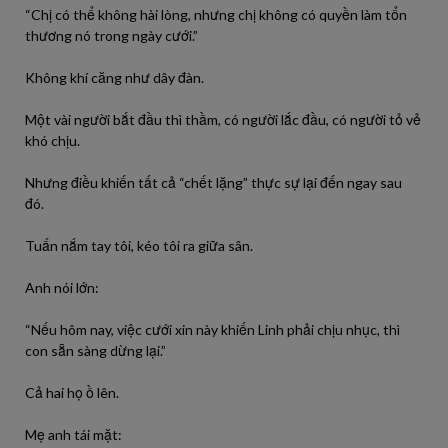
“Chị có thể không hài lòng, nhưng chị không có quyền làm tổn
thương nó trong ngày cưới.”
Không khí căng như dây đàn.
Một vài người bắt đầu thì thầm, có người lắc đầu, có người tỏ vẻ
khó chịu.
Nhưng điều khiến tất cả “chết lặng” thực sự lại đến ngay sau
đó.
Tuấn nắm tay tôi, kéo tôi ra giữa sân.
Anh nói lớn:
“Nếu hôm nay, việc cưới xin này khiến Linh phải chịu nhục, thì
con sẵn sàng dừng lại.”
Cả hai họ ồ lên.
Mẹ anh tái mặt: