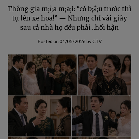
Thông gia m;ỉ;a m;a;i: “có b;ầ;u trước thì
tự lên xe hoa!” — Nhưng chỉ vài giây
sau cả nhà họ đều phải…hối hận
Posted on
01/05/2026
by
CTV