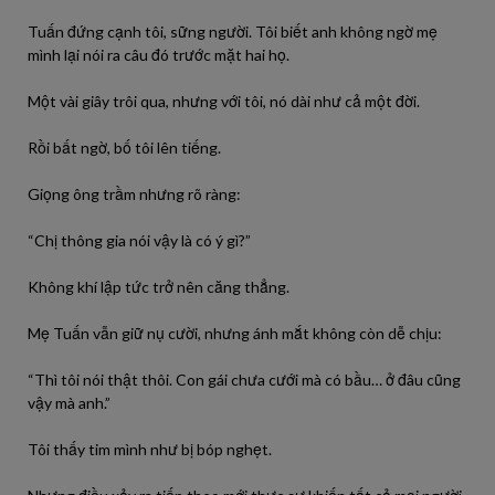
Tuấn đứng cạnh tôi, sững người. Tôi biết anh không ngờ mẹ
mình lại nói ra câu đó trước mặt hai họ.
Một vài giây trôi qua, nhưng với tôi, nó dài như cả một đời.
Rồi bất ngờ, bố tôi lên tiếng.
Giọng ông trầm nhưng rõ ràng:
“Chị thông gia nói vậy là có ý gì?”
Không khí lập tức trở nên căng thẳng.
Mẹ Tuấn vẫn giữ nụ cười, nhưng ánh mắt không còn dễ chịu:
“Thì tôi nói thật thôi. Con gái chưa cưới mà có bầu… ở đâu cũng
vậy mà anh.”
Tôi thấy tim mình như bị bóp nghẹt.