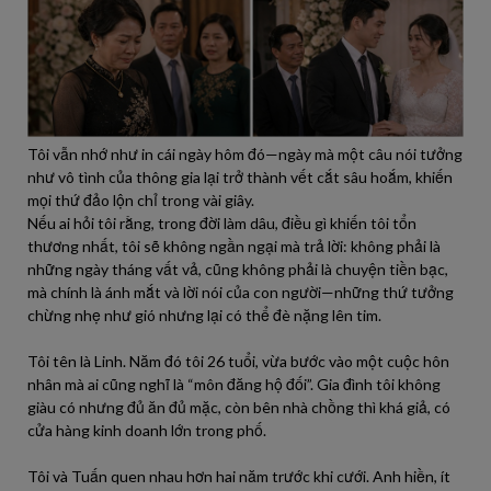
Tôi vẫn nhớ như in cái ngày hôm đó—ngày mà một câu nói tưởng
như vô tình của thông gia lại trở thành vết cắt sâu hoắm, khiến
mọi thứ đảo lộn chỉ trong vài giây.
Nếu ai hỏi tôi rằng, trong đời làm dâu, điều gì khiến tôi tổn
thương nhất, tôi sẽ không ngần ngại mà trả lời: không phải là
những ngày tháng vất vả, cũng không phải là chuyện tiền bạc,
mà chính là ánh mắt và lời nói của con người—những thứ tưởng
chừng nhẹ như gió nhưng lại có thể đè nặng lên tim.
Tôi tên là Linh. Năm đó tôi 26 tuổi, vừa bước vào một cuộc hôn
nhân mà ai cũng nghĩ là “môn đăng hộ đối”. Gia đình tôi không
giàu có nhưng đủ ăn đủ mặc, còn bên nhà chồng thì khá giả, có
cửa hàng kinh doanh lớn trong phố.
Tôi và Tuấn quen nhau hơn hai năm trước khi cưới. Anh hiền, ít