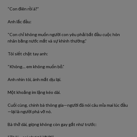
“Con điên rồi à?”
Anh lắc đầu:
“Con chỉ không muốn người con yêu phải bắt đầu cuộc hôn
nhân bằng nước mắt và sự khinh thường.”
Tôi siết chặt tay anh:
“Không… em không muốn bỏ.”
Anh nhìn tôi, ánh mắt dịu lại.
Một khoảng im lặng kéo dài.
Cuối cùng, chính bà thông gia—người đã nói câu mỉa mai lúc đầu
—lại là người phá vỡ nó.
Bà thở dài, giọng không còn gay gắt như trước: