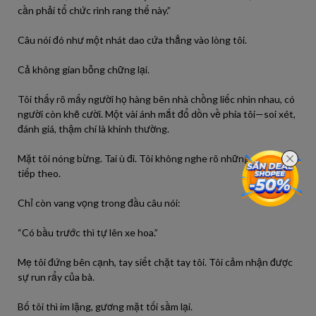
cần phải tổ chức rình rang thế này.”
Câu nói đó như một nhát dao cứa thẳng vào lòng tôi.
Cả không gian bỗng chững lại.
Tôi thấy rõ mấy người họ hàng bên nhà chồng liếc nhìn nhau, có
người còn khẽ cười. Một vài ánh mắt đổ dồn về phía tôi—soi xét,
đánh giá, thậm chí là khinh thường.
Mặt tôi nóng bừng. Tai ù đi. Tôi không nghe rõ những gì diễn ra
tiếp theo.
Chỉ còn vang vọng trong đầu câu nói:
“Có bầu trước thì tự lên xe hoa.”
Mẹ tôi đứng bên cạnh, tay siết chặt tay tôi. Tôi cảm nhận được
sự run rẩy của bà.
Bố tôi thì im lặng, gương mặt tối sầm lại.