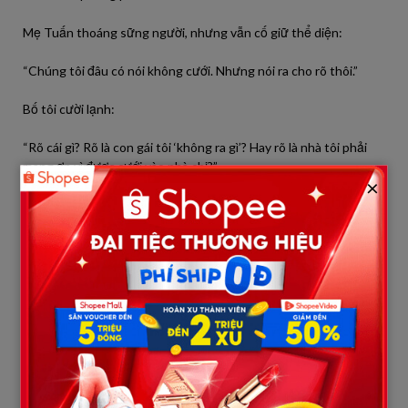
Mẹ Tuấn thoáng sững người, nhưng vẫn cố giữ thể diện:
“Chúng tôi đâu có nói không cưới. Nhưng nói ra cho rõ thôi.”
Bố tôi cười lạnh:
“Rõ cái gì? Rõ là con gái tôi ‘không ra gì’? Hay rõ là nhà tôi phải
mang ơn vì được cưới vào nhà chị?”
×
Tôi chưa từng thấy bố mình như vậy. Ông luôn là người điềm
đạm, ít khi lớn tiếng. Nhưng hôm nay, từng lời của ông đều đanh
thép.
Đúng lúc đó, Tuấn bất ngờ lên tiếng.
“Con xin lỗi.”
Tất cả mọi người quay sang nhìn anh.
Anh cúi đầu trước bố mẹ tôi: