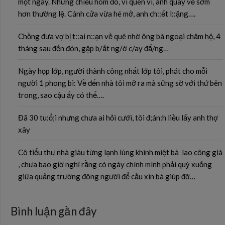
một ngày. Nhưng chiều hôm đó, vì quên ví, anh quay về sớm
hơn thường lệ. Cánh cửa vừa hé mở, anh ch::ết l::ặng….
Chồng đưa vợ bị t::ai n::ạn về quê nhờ ông bà ngoại chăm hộ, 4
tháng sau đến đón, gặp b/ất ng/ờ c/ay đắ/ng…
Ngày họp lớp, người thành công nhất lớp tôi, phát cho mỗi
người 1 phong bì: Về đến nhà tôi mở ra mà sững sờ với thứ bên
trong, sao cậu ấy có thể….
Đã 30 tu:ổ;i nhưng chưa ai hỏi cưới, tôi đ;án:h liều lấy anh thợ
xây
Cô tiểu thư nhà giàu từng lạnh lùng khinh miệt bà lao công già
, chưa bao giờ nghĩ rằng có ngày chính mình phải quỳ xuống
giữa quảng trường đông người để cầu xin bà giúp đỡ…
Bình luận gần đây