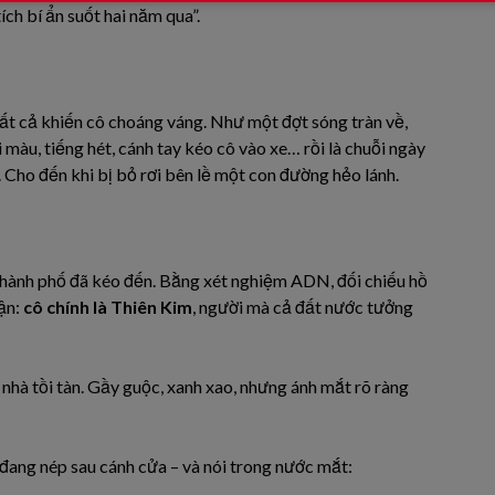
ch bí ẩn suốt hai năm qua”.
tất cả khiến cô choáng váng. Như một đợt sóng tràn về,
i màu, tiếng hét, cánh tay kéo cô vào xe… rồi là chuỗi ngày
. Cho đến khi bị bỏ rơi bên lề một con đường hẻo lánh.
ừ thành phố đã kéo đến. Bằng xét nghiệm ADN, đối chiếu hồ
hận:
cô chính là Thiên Kim
, người mà cả đất nước tưởng
nhà tồi tàn. Gầy guộc, xanh xao, nhưng ánh mắt rõ ràng
 đang nép sau cánh cửa – và nói trong nước mắt: