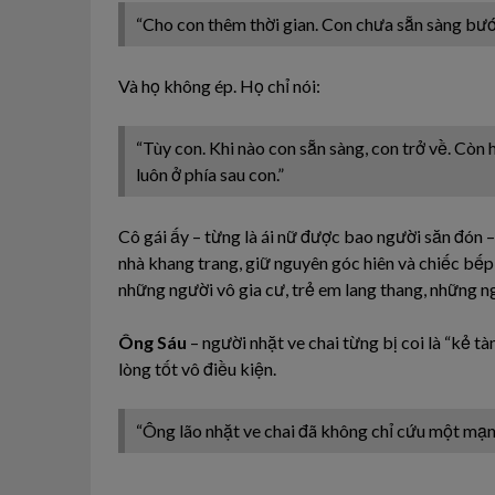
“Cho con thêm thời gian. Con chưa sẵn sàng bước
Và họ không ép. Họ chỉ nói:
“Tùy con. Khi nào con sẵn sàng, con trở về. Còn h
luôn ở phía sau con.”
Cô gái ấy – từng là ái nữ được bao người săn đón – 
nhà khang trang, giữ nguyên góc hiên và chiếc bếp
những người vô gia cư, trẻ em lang thang, những ng
Ông Sáu
– người nhặt ve chai từng bị coi là “kẻ tà
lòng tốt vô điều kiện.
“Ông lão nhặt ve chai đã không chỉ cứu một mạng