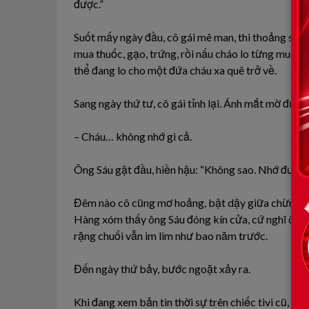
được.”
Suốt mấy ngày đầu, cô gái mê man, thi thoảng sốt 
mua thuốc, gạo, trứng, rồi nấu cháo lo từng muỗng
thể đang lo cho một đứa cháu xa quê trở về.
Sang ngày thứ tư, cô gái tỉnh lại. Ánh mắt mờ đục, 
– Cháu… không nhớ gì cả.
Ông Sáu gật đầu, hiền hậu: “Không sao. Nhớ được lú
Đêm nào cô cũng mơ hoảng, bật dậy giữa chừng, m
Hàng xóm thấy ông Sáu đóng kín cửa, cứ nghĩ ông 
rặng chuối vẫn im lìm như bao năm trước.
Đến ngày thứ bảy, bước ngoặt xảy ra.
Khi đang xem bản tin thời sự trên chiếc tivi cũ, cô