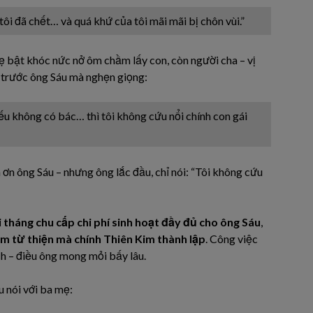
ôi đã chết… và quá khứ của tôi mãi mãi bị chôn vùi.”
 bật khóc nức nở ôm chầm lấy con, còn người cha – vị
g trước ông Sáu mà nghẹn giọng:
ếu không có bác… thì tôi không cứu nổi chính con gái
 ơn ông Sáu – nhưng ông lắc đầu, chỉ nói: “Tôi không cứu
 tháng chu cấp chi phí sinh hoạt đầy đủ cho ông Sáu
,
tâm từ thiện mà chính Thiên Kim thành lập
. Công việc
ích – điều ông mong mỏi bấy lâu.
u nói với ba mẹ: