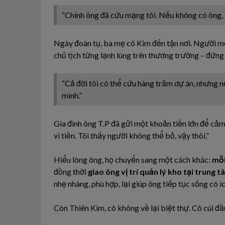
“Chính ông đã cứu mạng tôi. Nếu không có ông, t
Ngày đoàn tụ, ba mẹ cô Kim đến tận nơi. Người mẹ
chủ tịch từng lạnh lùng trên thương trường – đứn
“Cả đời tôi có thể cứu hàng trăm dự án, nhưng n
mình.”
Gia đình ông T.P đã gửi một khoản tiền lớn để cảm
vì tiền. Tôi thấy người không thể bỏ, vậy thôi.”
Hiểu lòng ông, họ chuyển sang một cách khác:
mỗi
đồng thời
giao ông vị trí quản lý kho tại trung 
nhẹ nhàng, phù hợp, lại giúp ông tiếp tục sống có 
Còn Thiên Kim, cô không về lại biệt thự. Cô cúi đầ