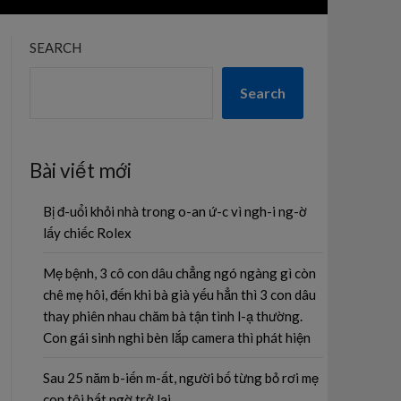
SEARCH
Search
Bài viết mới
Bị đ-uổi khỏi nhà trong o-an ứ-c vì ngh-i ng-ờ
lấy chiếc Rolex
Mẹ bệnh, 3 cô con dâu chẳng ngó ngàng gì còn
chê mẹ hôi, đến khi bà già yếu hẳn thì 3 con dâu
thay phiên nhau chăm bà tận tình l-ạ thường.
Con gái sinh nghi bèn lắp camera thì phát hiện
Sau 25 năm b-iến m-ất, người bố từng bỏ rơi mẹ
con tôi bất ngờ trở lại