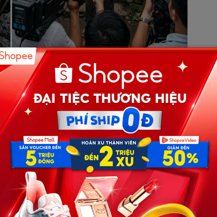
ng phủ xuống con đường đất lầy lội dẫn ra bãi rác đầu
 mé xã – lặng lẽ đẩy chiếc xe ba gác cũ kỹ lạo xạo qua
iệu xem có gì bán được. Nhưng hôm nay, giữa những lon
t thứ… không giống bất kỳ thứ gì ông từng nhặt.
 gái trẻ, nằm co ro bên đống rác. Người cô ướt sũng, quần
bệch không còn chút máu.
n ứng, nhưng hơi thở yếu ớt và mạch đập vẫn còn. Không
 về, lòng chỉ nghĩ: “Không thể bỏ người ta lại như vậy