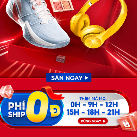
cao, run rẩy từng cơn. Ông Sáu dùng hết tiền dành dụm
. Ông không hỏi, không tra vấn. Chỉ lặng lẽ chăm sóc như
ngơ ngác, rồi bật ra mấy lời thều thào:
c nào thì tính. Trước hết lo khỏe đã.”
ắt hoang mang nhìn ra cửa như có ai đang đứng đó.
ốm nên chẳng ai hỏi han. Căn nhà lụp xụp nằm khuất sau
 gái bỗng chết lặng. Màn hình hiện hình ảnh “Thiên Kim – ái