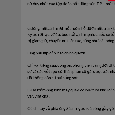
nữ duy nhất của tập đoàn bất động sản T.P – mất tí
Gương mặt, ánh mắt, nốt ruồi nhỏ dưới mắt trái – 
ký ức rời rạc vỡ òa: buổi tối định mệnh, chiếc xe tố
bị giam giữ, chuyển nơi liên tục, sống như cái bóng
Ông Sáu lập cập báo chính quyền.
Chỉ vài tiếng sau, công an, phóng viên và người t
sơ và các vết sẹo cũ, thân phận cô gái được xác n
đã không còn cơ hội sống sót.
Giữa trăm ống kính máy quay, cô bước ra khỏi căn 
và vững chãi.
Cô chỉ tay về phía ông Sáu – người đàn ông gầy gò