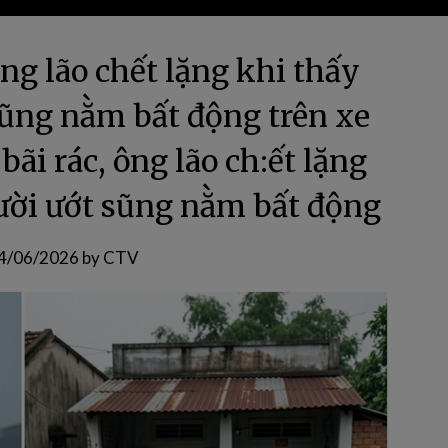
ông lão chết lặng khi thấy
sũng nằm bất động trên xe
ãi rác, ông lão ch:ết lặng
gười ướt sũng nằm bất động
4/06/2026
by
CTV