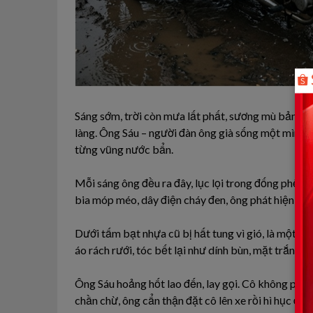
Sáng sớm, trời còn mưa lất phất, sương mù bảng lả
làng. Ông Sáu – người đàn ông già sống một mình ở
từng vũng nước bẩn.
Mỗi sáng ông đều ra đây, lục lọi trong đống phế l
bia móp méo, dây điện cháy đen, ông phát hiện mộ
Dưới tấm bạt nhựa cũ bị hất tung vì gió, là một cô
áo rách rưới, tóc bết lại như dính bùn, mặt trắng 
Ông Sáu hoảng hốt lao đến, lay gọi. Cô không phả
chần chừ, ông cẩn thận đặt cô lên xe rồi hì hục đẩy