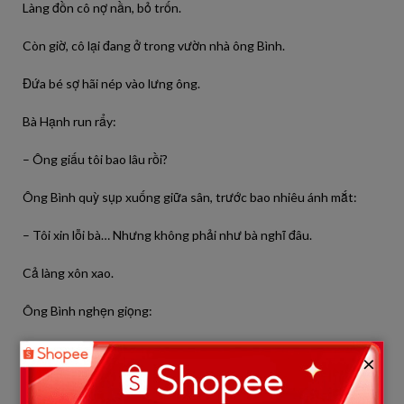
Làng đồn cô nợ nần, bỏ trốn.
Còn giờ, cô lại đang ở trong vườn nhà ông Bình.
Đứa bé sợ hãi nép vào lưng ông.
Bà Hạnh run rẩy:
– Ông giấu tôi bao lâu rồi?
Ông Bình quỳ sụp xuống giữa sân, trước bao nhiêu ánh mắt:
– Tôi xin lỗi bà… Nhưng không phải như bà nghĩ đâu.
Cả làng xôn xao.
Ông Bình nghẹn giọng:
– Thằng bé là con cô Liên. Chồng nó trước khi chết có vay nặng
×
lãi ngoài tỉnh. Bọn đòi nợ về quậy phá, dọa bắt con bé trừ nợ. Cô
ấy sợ quá, định bỏ đi. Tôi tình cờ biết chuyện.