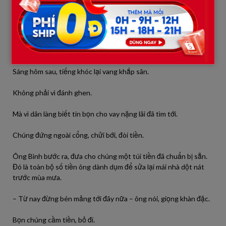
Bẽ bàng vì đã nghi oan cho người đàn ông đầu ấp tay gối mấy
chục năm.
Bẽ bàng vì giữa đêm tối, trong bụi chuối rậm rạp, ông không ôm
nhân tình… mà ôm một đứa trẻ run rẩy vì sợ hãi.
Sáng hôm sau, tiếng khóc lại vang khắp sân.
Không phải vì đánh ghen.
Mà vì dân làng biết tin bọn cho vay nặng lãi đã tìm tới.
Chúng đứng ngoài cổng, chửi bới, đòi tiền.
Ông Bình bước ra, đưa cho chúng một túi tiền đã chuẩn bị sẵn.
Đó là toàn bộ số tiền ông dành dụm để sửa lại mái nhà dột nát
trước mùa mưa.
– Từ nay đừng bén mảng tới đây nữa – ông nói, giọng khàn đặc.
Bọn chúng cầm tiền, bỏ đi.