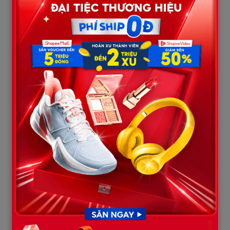
Ông quay sang nhìn đứa nhỏ, mắt đỏ hoe:
– Tôi giấu bà vì sợ bà lo. Tôi đưa hai mẹ con nó ra sau vườn trú
tạm. Đêm nào tôi cũng mang cơm nước ra. Chờ tôi tìm cách xoay
tiền giúp trả nợ cho họ.
Dân làng lặng đi.
Cô Liên bật khóc nức nở:
– Tôi không có chỗ nào đi… Anh Bình chỉ thương tình giúp tôi.
Ổng không làm gì sai với chị Hạnh hết.
Bà Hạnh đứng như hóa đá.
Suốt mấy tháng qua, bà đã nghĩ đến chuyện chồng phản bội. Đã
có lúc bà tự dằn vặt mình già nua, xấu xí. Thậm chí tối nay bà còn
chuẩn bị tinh thần bắt quả tang.
Nhưng sự thật lại khiến bà bẽ bàng theo cách khác.