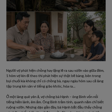
Người vợ phát hiện chồng hay lặng lẽ ra sau vườn vào giữa đêm,
1 hôm vợ lén đi theo thì phát hiện sự thật bẽ bàng, bên trong
bụi chuối kia không chỉ có chồng bà, ngay ngày hôm sau cả làng
tập trung kín sân vì tiếng g/ào kh/óc, hóa ra…
Ở một làng quê yên ả, vợ chồng bà Hạnh – ông Bình vốn nổi
tiếng hiền lành, êm ấm. Ông Bình trầm tính, quanh năm chỉ biết
ruộng vườn. Nhưng dạo gần đây, bà Hạnh bắt đầu thấy chồng