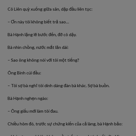
Cô Liên quỳ xuống giữa sân, dập đầu liên tục:
– Ơn này tôi không biết trả sao…
Bà Hạnh lặng lẽ bước đến, đỡ cô dậy.
Bà nhìn chồng, nước mắt lăn dài:
– Sao ông không nói với tôi một tiếng?
Ông Bình cúi đầu:
– Tôi sợ bà nghĩ tôi dính dáng đàn bà khác. Sợ bà buồn.
Bà Hạnh nghẹn ngào:
– Ông giấu mới làm tôi đau.
Chiều hôm đó, trước sự chứng kiến của cả làng, bà Hạnh bảo: