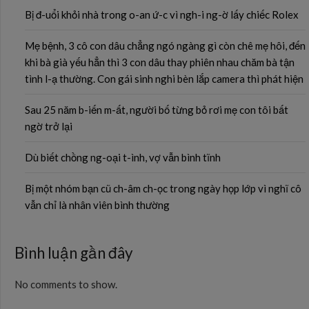
Bị đ-uổi khỏi nhà trong o-an ứ-c vì ngh-i ng-ờ lấy chiếc Rolex
Mẹ bệnh, 3 cô con dâu chẳng ngó ngàng gì còn chê mẹ hôi, đến
khi bà già yếu hẳn thì 3 con dâu thay phiên nhau chăm bà tận
tình l-ạ thường. Con gái sinh nghi bèn lắp camera thì phát hiện
Sau 25 năm b-iến m-ất, người bố từng bỏ rơi mẹ con tôi bất
ngờ trở lại
Dù biết chồng ng-oại t-ình, vợ vẫn bình tĩnh
Bị một nhóm bạn cũ ch-âm ch-ọc trong ngày họp lớp vì nghĩ cô
vẫn chỉ là nhân viên bình thường
Bình luận gần đây
No comments to show.