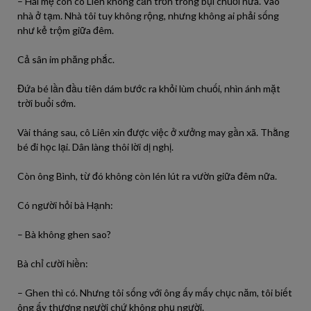
– Hai mẹ con cô Liên không cần trốn trong bụi chuối nữa. Vào
nhà ở tạm. Nhà tôi tuy không rộng, nhưng không ai phải sống
như kẻ trộm giữa đêm.
Cả sân im phăng phắc.
Đứa bé lần đầu tiên dám bước ra khỏi lùm chuối, nhìn ánh mặt
trời buổi sớm.
Vài tháng sau, cô Liên xin được việc ở xưởng may gần xã. Thằng
bé đi học lại. Dân làng thôi lời dị nghị.
Còn ông Bình, từ đó không còn lén lút ra vườn giữa đêm nữa.
Có người hỏi bà Hạnh:
– Bà không ghen sao?
Bà chỉ cười hiền:
– Ghen thì có. Nhưng tôi sống với ông ấy mấy chục năm, tôi biết
ông ấy thương người chứ không phụ người.