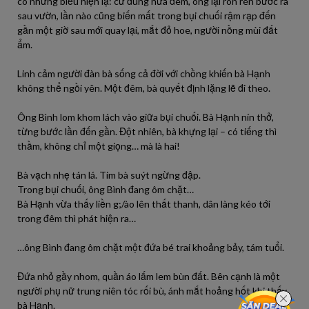
có những biểu hiện lạ: cứ đúng nửa đêm, ông lại rón rén bước ra
sau vườn, lần nào cũng biến mất trong bụi chuối rậm rạp đến
gần một giờ sau mới quay lại, mắt đỏ hoe, người nồng mùi đất
ẩm.
Linh cảm người đàn bà sống cả đời với chồng khiến bà Hạnh
không thể ngồi yên. Một đêm, bà quyết định lặng lẽ đi theo.
Ông Bình lom khom lách vào giữa bụi chuối. Bà Hạnh nín thở,
từng bước lần đến gần. Đột nhiên, bà khựng lại – có tiếng thì
thầm, không chỉ một giọng… mà là hai!
Bà vạch nhẹ tán lá. Tim bà suýt ngừng đập.
Trong bụi chuối, ông Bình đang ôm chặt…
Bà Hạnh vừa thấy liền g;/ào lên thất thanh, dân làng kéo tới
trong đêm thì phát hiện ra…
…ông Bình đang ôm chặt một đứa bé trai khoảng bảy, tám tuổi.
Đứa nhỏ gầy nhom, quần áo lấm lem bùn đất. Bên cạnh là một
người phụ nữ trung niên tóc rối bù, ánh mắt hoảng hốt khi thấy
bà Hạnh.