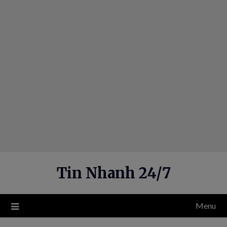
Skip
to
content
Tin Nhanh 24/7
Menu