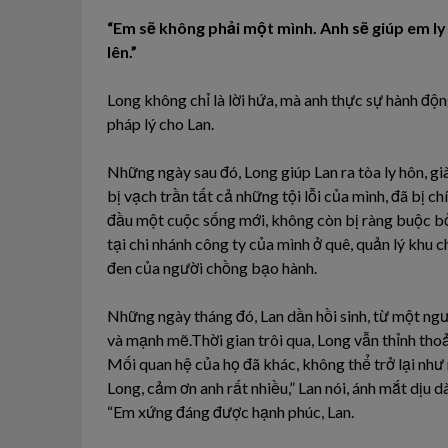
“Em sẽ không phải một mình. Anh sẽ giúp em ly
lên.”
Long không chỉ là lời hứa, mà anh thực sự hành động
pháp lý cho Lan.
Những ngày sau đó, Long giúp Lan ra tòa ly hôn, g
bị vạch trần tất cả những tội lỗi của mình, đã bị c
đầu một cuộc sống mới, không còn bị ràng buộc bởi
tại chi nhánh công ty của mình ở quê, quản lý khu
đen của người chồng bạo hành.
Những ngày tháng đó, Lan dần hồi sinh, từ một ngư
và mạnh mẽ.Thời gian trôi qua, Long vẫn thỉnh tho
Mối quan hệ của họ đã khác, không thể trở lại như
Long, cảm ơn anh rất nhiều,” Lan nói, ánh mắt dịu 
“Em xứng đáng được hạnh phúc, Lan.