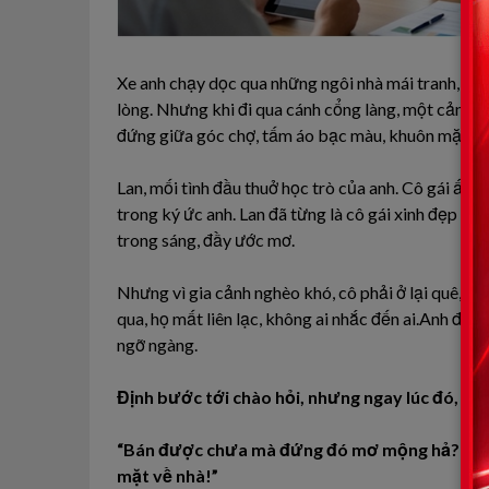
Xe anh chạy dọc qua những ngôi nhà mái tranh, qua
lòng. Nhưng khi đi qua cánh cổng làng, một cảnh 
đứng giữa góc chợ, tấm áo bạc màu, khuôn mặt sạ
Lan, mối tình đầu thuở học trò của anh. Cô gái ấy g
trong ký ức anh. Lan đã từng là cô gái xinh đẹp nhấ
trong sáng, đầy ước mơ.
Nhưng vì gia cảnh nghèo khó, cô phải ở lại quê, cò
qua, họ mất liên lạc, không ai nhắc đến ai.Anh đứn
ngỡ ngàng.
Định bước tới chào hỏi, nhưng ngay lúc đó, một
“Bán được chưa mà đứng đó mơ mộng hả? Cái đồ
mặt về nhà!”