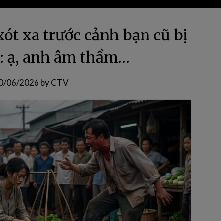
xót xa trước cảnh bạn cũ bị
h: ạ, anh âm thầm…
0/06/2026
by
CTV