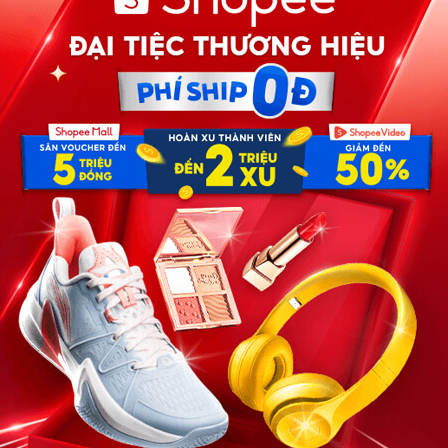
 cây đa, bến nước, những ký ức tuổi thơ chợt ùa về trong
tượng khiến anh phải dừng xe đột ngột. Một người phụ nữ
m nắng nhưng ánh mắt ấy… anh nhận ra ngay.
iờ đây gầy guộc, nhợt nhạt, khác hẳn với hình ảnh dịu dàng
t làng, học giỏi, đằm thắm, và họ từng có một tình yêu
n anh lên thành phố lập nghiệp. Rồi những năm tháng trôi
g yên, mắt đăm đăm nhìn vào Lan, trong lòng đầy xót xa và
 tiếng quát lớn vang lên từ phía sau:
 vô tích sự! Tối nay không có tiền thì đừng có vác