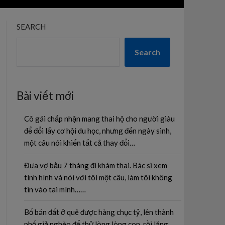
SEARCH
Search
Bài viết mới
Cô gái chấp nhận mang thai hộ cho người giàu
để đổi lấy cơ hội du học, nhưng đến ngày sinh,
một câu nói khiến tất cả thay đổi…
Đưa vợ bầu 7 tháng đi khám thai. Bác sĩ xem
tình hình và nói với tôi một câu, làm tôi không
tin vào tai mình……
Bố bán đất ở quê được hàng chục tỷ, lên thành
phố giả nghèo để thử lòng lòng con, rồi lặng