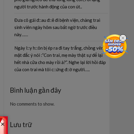
người trước hành động của con út..
Đưa cô gái đ::au đ::ẻ đi bệnh viện, chàng trai
sinh viên ngày hôm sau bất ngờ trước điều
này……
Ngày l::y h::ôn bị ép ra đi tay trắng, chồng vênh
mặt đắc ý nói :”Con trai, mẹ mày thật sự để lại
hết nhà cửa cho mày rồi à?”. Nghe lại lời hồi đáp
của con trai mà tôi c::ứng đ::ờ người…..
Bình luận gần đây
No comments to show.
×
Lưu trữ