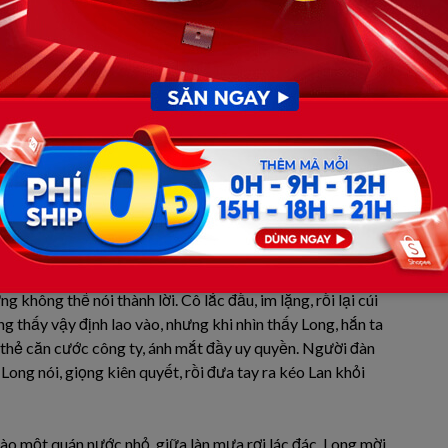
ặc xuề xòa, mặt mũi nhăn nhúm vì rượu. Hắn ta chẳng mảy
Lan ngã dúi dụi xuống đất, khiến những gánh rau bị văng
dập như thế sao? Anh không thể đứng im nhìn Lan phải chịu
ng đỡ Lan dậy, giọng nói dịu dàng:
 không thể nói thành lời. Cô lắc đầu, im lặng, rồi lại cúi
g thấy vậy định lao vào, nhưng khi nhìn thấy Long, hắn ta
a thẻ căn cước công ty, ánh mắt đầy uy quyền. Người đàn
 Long nói, giọng kiên quyết, rồi đưa tay ra kéo Lan khỏi
vào một quán nước nhỏ, giữa làn mưa rơi lác đác. Long mời