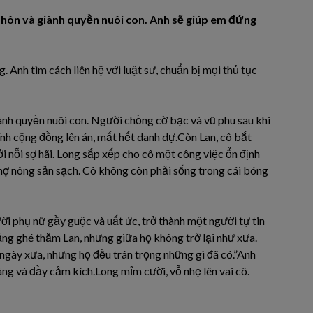
 hôn và giành quyền nuôi con. Anh sẽ giúp em đứng
. Anh tìm cách liên hệ với luật sư, chuẩn bị mọi thủ tục
iành quyền nuôi con. Người chồng cờ bạc và vũ phu sau khi
hính cộng đồng lên án, mất hết danh dự.Còn Lan, cô bắt
 nỗi sợ hãi. Long sắp xếp cho cô một công việc ổn định
 chợ nông sản sạch. Cô không còn phải sống trong cái bóng
ời phụ nữ gầy guộc và uất ức, trở thành một người tự tin
ảng ghé thăm Lan, nhưng giữa họ không trở lại như xưa.
 ngày xưa, nhưng họ đều trân trọng những gì đã có.”Anh
dàng và đầy cảm kích.Long mỉm cười, vỗ nhẹ lên vai cô.