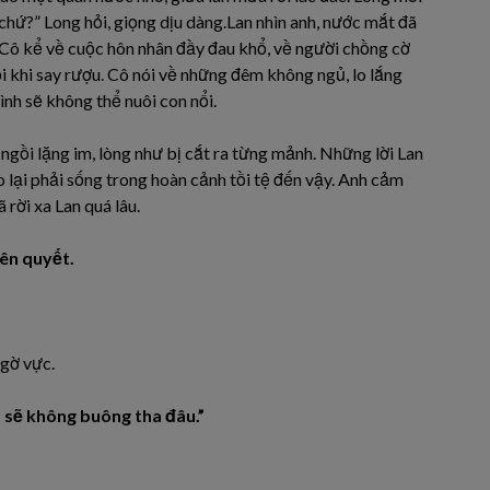
chứ?” Long hỏi, giọng dịu dàng.Lan nhìn anh, nước mắt đã
. Cô kể về cuộc hôn nhân đầy đau khổ, về người chồng cờ
i khi say rượu. Cô nói về những đêm không ngủ, lo lắng
ình sẽ không thể nuôi con nổi.
gồi lặng im, lòng như bị cắt ra từng mảnh. Những lời Lan
o lại phải sống trong hoàn cảnh tồi tệ đến vậy. Anh cảm
 rời xa Lan quá lâu.
ên quyết.
ngờ vực.
 sẽ không buông tha đâu.”