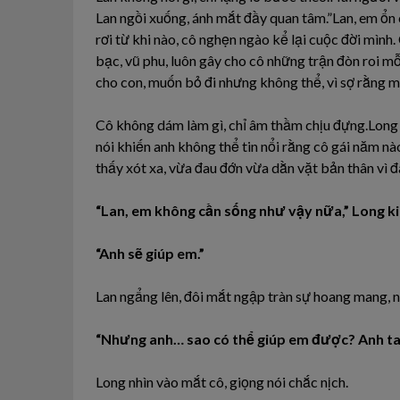
Lan ngồi xuống, ánh mắt đầy quan tâm.”Lan, em ổn 
rơi từ khi nào, cô nghẹn ngào kể lại cuộc đời mình
bạc, vũ phu, luôn gây cho cô những trận đòn roi mỗ
cho con, muốn bỏ đi nhưng không thể, vì sợ rằng m
Cô không dám làm gì, chỉ âm thầm chịu đựng.Long n
nói khiến anh không thể tin nổi rằng cô gái năm nà
thấy xót xa, vừa đau đớn vừa dằn vặt bản thân vì đã
“Lan, em không cần sống như vậy nữa,” Long ki
“Anh sẽ giúp em.”
Lan ngẩng lên, đôi mắt ngập tràn sự hoang mang, 
“Nhưng anh… sao có thể giúp em được? Anh ta
Long nhìn vào mắt cô, giọng nói chắc nịch.