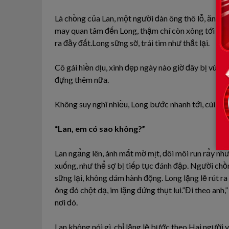
Là chồng của Lan, một người đàn ông thô lỗ, ăn m
may quan tâm đến Long, thậm chí còn xông tới đẩy 
ra đầy đất.Long sững sờ, trái tim như thắt lại.
Cô gái hiền dịu, xinh đẹp ngày nào giờ đây bị vùi 
đựng thêm nữa.
Không suy nghĩ nhiều, Long bước nhanh tới, cúi xuố
“Lan, em có sao không?”
Lan ngẩng lên, ánh mắt mờ mịt, đôi môi run rẩy nhưng
xuống, như thể sợ bị tiếp tục đánh đập. Người chồn
sững lại, không dám hành động. Long lặng lẽ rút r
ông đó chột dạ, im lặng đứng thụt lui.”Đi theo anh,”
nơi đó.
Lan không nói gì, chỉ lặng lẽ bước theo.Hai người 