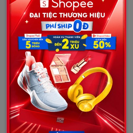
sau khi nghe chuyện, chỉ khẽ thở dài:
– “Ông ấy tốt lắm, chị à. Có lẽ tiền đó, ông đã làm việc nghĩa mà
chẳng muốn ai biết.”
Bà Hoa ngơ ngác. Rồi bà nhớ lại những lần ông Hùng đi làm về
muộn, có khi cả tháng không đưa thêm đồng nào về nhà. Bà
từng nghi ngờ ông “ăn chơi”, nhưng ông chỉ lắc đầu, mệt mỏi
cười.
Khi dò lại sổ tay, bà nhận ra nhiều ghi chú khác: những khoản
tiền nhỏ được gạch ngang, kèm theo tên một vài người trong
xóm – cô Liễu bán hàng rong, chú Sáu xe ôm, thậm chí cả khoản
học phí của một đứa bé mồ côi ở làng bên. Mọi thứ bỗng sáng rõ.
Hóa ra, từ ngày trúng số, ông Hùng đã lặng lẽ chia số tiền đó
giúp đỡ những mảnh đời nghèo khó quanh mình. Ông không
mua xe hơi, không xây nhà lầu, mà chỉ lặng lẽ “gieo” số tiền ấy
vào những mảnh đất cằn khô của cuộc đời người khác.
Bà Hoa vừa bàng hoàng vừa tủi thân. Suốt bao năm, bà và các
con không hề hay biết. Bà muốn trách, nhưng rồi nước mắt cứ