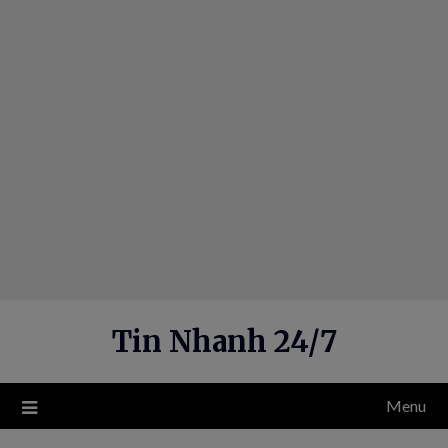
Skip
to
content
Tin Nhanh 24/7
Menu