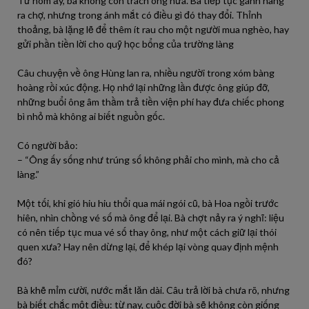
Từ hôm ấy, bà không còn trách ông nữa. Bà tiếp tục gánh hàng
ra chợ, nhưng trong ánh mắt có điều gì đó thay đổi. Thỉnh
thoảng, bà lặng lẽ để thêm ít rau cho một người mua nghèo, hay
gửi phần tiền lời cho quỹ học bổng của trường làng
Câu chuyện về ông Hùng lan ra, nhiều người trong xóm bàng
hoàng rồi xúc động. Họ nhớ lại những lần được ông giúp đỡ,
những buổi ông âm thầm trả tiền viện phí hay đưa chiếc phong
bì nhỏ mà không ai biết nguồn gốc.
Có người bảo:
– “Ông ấy sống như trúng số không phải cho mình, mà cho cả
làng.”
Một tối, khi gió hiu hiu thổi qua mái ngói cũ, bà Hoa ngồi trước
hiên, nhìn chồng vé số mà ông để lại. Bà chợt nảy ra ý nghĩ: liệu
có nên tiếp tục mua vé số thay ông, như một cách giữ lại thói
quen xưa? Hay nên dừng lại, để khép lại vòng quay định mệnh
đó?
Bà khẽ mỉm cười, nước mắt lăn dài. Câu trả lời bà chưa rõ, nhưng
bà biết chắc một điều: từ nay, cuộc đời bà sẽ không còn giống