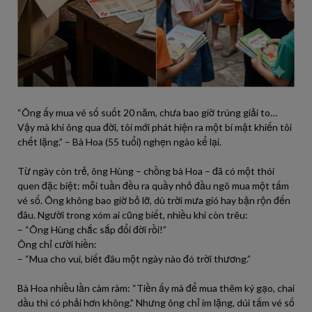
“Ông ấy mua vé số suốt 20 năm, chưa bao giờ trúng giải to…
Vậy mà khi ông qua đời, tôi mới phát hiện ra một bí mật khiến tôi
chết lặng.” – Bà Hoa (55 tuổi) nghẹn ngào kể lại.
Từ ngày còn trẻ, ông Hùng – chồng bà Hoa – đã có một thói
quen đặc biệt: mỗi tuần đều ra quầy nhỏ đầu ngõ mua một tấm
vé số. Ông không bao giờ bỏ lỡ, dù trời mưa gió hay bận rộn đến
đâu. Người trong xóm ai cũng biết, nhiều khi còn trêu:
– “Ông Hùng chắc sắp đổi đời rồi!”
Ông chỉ cười hiền:
– “Mua cho vui, biết đâu một ngày nào đó trời thương.”
Bà Hoa nhiều lần càm ràm: “Tiền ấy mà để mua thêm ký gạo, chai
dầu thì có phải hơn không.” Nhưng ông chỉ im lặng, dúi tấm vé số