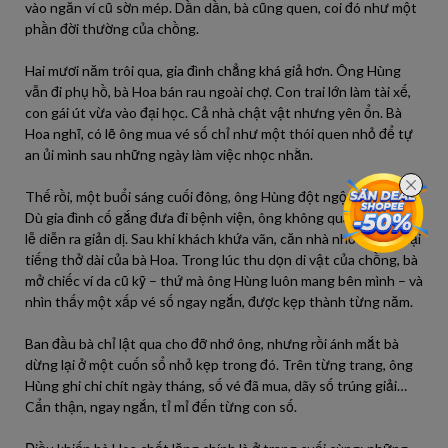
vào ngăn ví cũ sờn mép. Dần dần, bà cũng quen, coi đó như một
phần đời thường của chồng.
Hai mươi năm trôi qua, gia đình chẳng khá giả hơn. Ông Hùng
vẫn đi phụ hồ, bà Hoa bán rau ngoài chợ. Con trai lớn làm tài xế,
con gái út vừa vào đại học. Cả nhà chật vật nhưng yên ổn. Bà
Hoa nghĩ, có lẽ ông mua vé số chỉ như một thói quen nhỏ để tự
an ủi mình sau những ngày làm việc nhọc nhằn.
Thế rồi, một buổi sáng cuối đông, ông Hùng đột ngột ngã quỵ.
Dù gia đình cố gắng đưa đi bệnh viện, ông không qua khỏi. Tang
lễ diễn ra giản dị. Sau khi khách khứa vãn, căn nhà nhỏ chỉ còn lại
tiếng thở dài của bà Hoa. Trong lúc thu dọn di vật của chồng, bà
mở chiếc ví da cũ kỹ – thứ mà ông Hùng luôn mang bên mình – và
nhìn thấy một xấp vé số ngay ngắn, được kẹp thành từng năm.
Ban đầu bà chỉ lật qua cho đỡ nhớ ông, nhưng rồi ánh mắt bà
dừng lại ở một cuốn sổ nhỏ kẹp trong đó. Trên từng trang, ông
Hùng ghi chi chít ngày tháng, số vé đã mua, dãy số trúng giải…
Cẩn thận, ngay ngắn, tỉ mỉ đến từng con số.