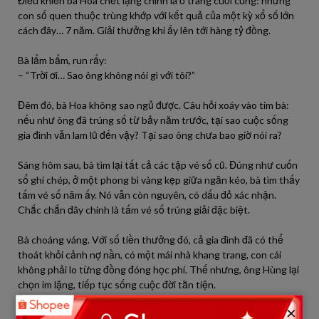
Điều khiến bà Hoa chết lặng chính là ở trang cuối cùng: những
con số quen thuộc trùng khớp với kết quả của một kỳ xổ số lớn
cách đây… 7 năm. Giải thưởng khi ấy lên tới hàng tỷ đồng.
Bà lẩm bẩm, run rẩy:
– “Trời ơi… Sao ông không nói gì với tôi?”
Đêm đó, bà Hoa không sao ngủ được. Câu hỏi xoáy vào tim bà:
nếu như ông đã trúng số từ bảy năm trước, tại sao cuộc sống
gia đình vẫn lam lũ đến vậy? Tại sao ông chưa bao giờ nói ra?
Sáng hôm sau, bà tìm lại tất cả các tập vé số cũ. Đúng như cuốn
sổ ghi chép, ở một phong bì vàng kẹp giữa ngăn kéo, bà tìm thấy
tấm vé số năm ấy. Nó vẫn còn nguyên, có dấu đỏ xác nhận.
Chắc chắn đây chính là tấm vé số trúng giải đặc biệt.
Bà choáng váng. Với số tiền thưởng đó, cả gia đình đã có thể
thoát khỏi cảnh nợ nần, có một mái nhà khang trang, con cái
không phải lo từng đồng đóng học phí. Thế nhưng, ông Hùng lại
chọn im lặng, tiếp tục sống cuộc đời tằn tiện.
×
Một người bạn cũ của ông Hùng, bác Tư – hàng xóm lâu năm –