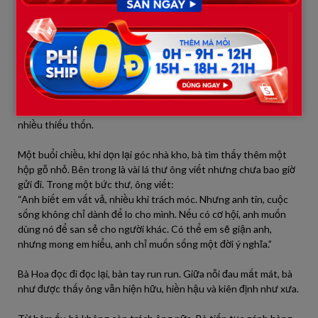
trào ra:
– “Sao ông lại chọn im lặng đến thế…”
Sau khi biết bí mật ấy, bà Hoa sống những ngày dài ngổn ngang
cảm xúc. Một phần trong bà dấy lên niềm tự hào – chồng mình
hóa ra là một người vĩ đại thầm lặng. Nhưng cũng có một
khoảng
trống
sâu hoắm: giá như ông chia sẻ với bà, giá như bà
được cùng ông quyết định, có lẽ gia đình đã không phải chịu quá
nhiều thiếu thốn.
Một buổi chiều, khi dọn lại góc nhà kho, bà tìm thấy thêm một
hộp gỗ nhỏ. Bên trong là vài lá thư ông viết nhưng chưa bao giờ
gửi đi. Trong một bức thư, ông viết:
“Anh biết em vất vả, nhiều khi trách móc. Nhưng anh tin, cuộc
sống không chỉ dành để lo cho mình. Nếu có cơ hội, anh muốn
dùng nó để san sẻ cho người khác. Có thể em sẽ giận anh,
nhưng mong em hiểu, anh chỉ muốn sống một đời ý nghĩa.”
Bà Hoa đọc đi đọc lại, bàn tay run run. Giữa nỗi đau mất mát, bà
như được thấy ông vẫn hiện hữu, hiền hậu và kiên định như xưa.