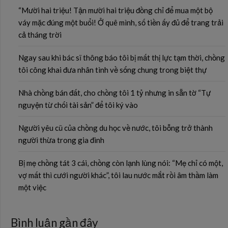
“Mười hai triệu! Tận mười hai triệu đồng chỉ để mua một bộ
váy mặc đúng một buổi! Ở quê mình, số tiền ấy đủ để trang trải
cả tháng trời
Ngay sau khi bác sĩ thông báo tôi bị mất thị lực tạm thời, chồng
tôi công khai đưa nhân tình về sống chung trong biệt thự
Nhà chồng bán đất, cho chồng tôi 1 tỷ nhưng in sẵn tờ “Tự
nguyện từ chối tài sản” để tôi ký vào
Người yêu cũ của chồng du học về nước, tôi bỗng trở thành
người thừa trong gia đình
Bị mẹ chồng tát 3 cái, chồng còn lạnh lùng nói: “Mẹ chỉ có một,
vợ mất thì cưới người khác”, tôi lau nước mắt rồi âm thầm làm
một việc
Bình luận gần đây