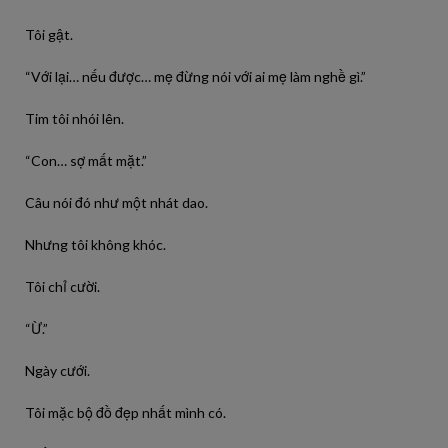
Tôi gật.
“Với lại… nếu được… mẹ đừng nói với ai mẹ làm nghề gì.”
Tim tôi nhói lên.
“Con… sợ mất mặt.”
Câu nói đó như một nhát dao.
Nhưng tôi không khóc.
Tôi chỉ cười.
“Ừ.”
Ngày cưới.
Tôi mặc bộ đồ đẹp nhất mình có.