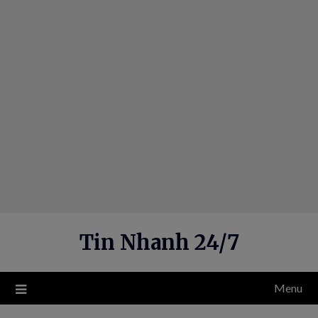
Skip
to
content
Tin Nhanh 24/7
Menu