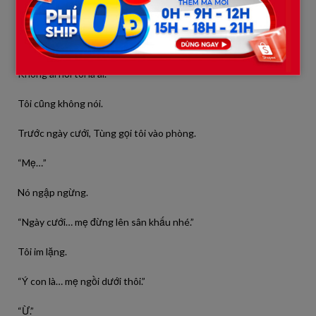
Nhà gái làm chủ.
Tôi chỉ đứng một góc.
Không ai hỏi tôi là ai.
Tôi cũng không nói.
Trước ngày cưới, Tùng gọi tôi vào phòng.
“Mẹ…”
Nó ngập ngừng.
“Ngày cưới… mẹ đừng lên sân khấu nhé.”
Tôi im lặng.
“Ý con là… mẹ ngồi dưới thôi.”
“Ừ.”