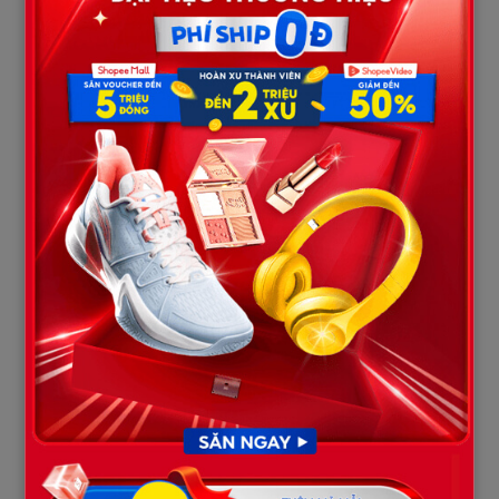
Tùng dẫn về một cô gái.
Xinh.
Ăn mặc sang trọng.
Gia đình giàu.
Tôi nhìn… đã biết.
Cô ấy lễ phép.
Nhưng có khoảng cách.
Tôi hiểu.
Tôi không trách.
Vì tôi cũng thấy mình lạc lõng.
Đám cưới được tổ chức lớn.
Khách mời đông.