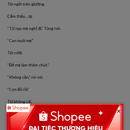
Tôi ngồi trên giường.
Cảm thấy… lạ.
“Từ nay mẹ nghỉ đi,” Tùng nói.
“Con nuôi mẹ.”
Tôi cười.
“Để mẹ làm thêm chút.”
“Không cần,” nó nói.
“Con đủ rồi.”
Tôi không cãi.
×
Chỉ gật đầu.
Một năm sau.