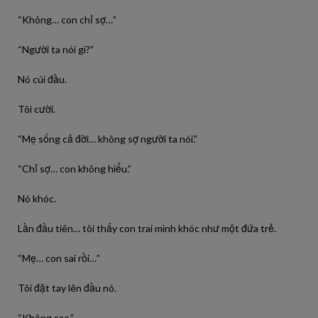
“Không… con chỉ sợ…”
“Người ta nói gì?”
Nó cúi đầu.
Tôi cười.
“Mẹ sống cả đời… không sợ người ta nói.”
“Chỉ sợ… con không hiểu.”
Nó khóc.
Lần đầu tiên… tôi thấy con trai mình khóc như một đứa trẻ.
“Mẹ… con sai rồi…”
Tôi đặt tay lên đầu nó.
“Không sao.”