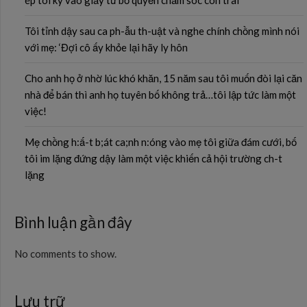
ép tôi ký vào giấy từ bỏ quyền chăm sóc con trai
Tôi tỉnh dậy sau ca ph-ẫu th-uật và nghe chính chồng mình nói
với mẹ: ‘Đợi cô ấy khỏe lại hãy ly hôn
Cho anh họ ở nhờ lúc khó khăn, 15 năm sau tôi muốn đòi lại căn
nhà để bán thì anh họ tuyên bố không trả…tôi lập tức làm một
việc!
Mẹ chồng h:ấ-t b;át ca;nh n:óng vào mẹ tôi giữa đám cưới, bố
tôi im lặng đứng dậy làm một việc khiến cả hội trường ch-t
lặng
Bình luận gần đây
No comments to show.
Lưu trữ