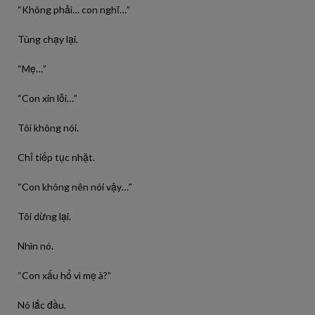
“Không phải… con nghĩ…”
Tùng chạy lại.
“Mẹ…”
“Con xin lỗi…”
Tôi không nói.
Chỉ tiếp tục nhặt.
“Con không nên nói vậy…”
Tôi dừng lại.
Nhìn nó.
“Con xấu hổ vì mẹ à?”
Nó lắc đầu.