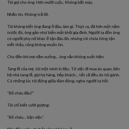
Tôi gọi cho ông. Hơn mười cuộc. Không bắt máy.
Nhắn tin. Không trả lời.
Tôi không biết ông đang ở đâu, làm gì. Thực ra, đã hơn một năm
trước đó, ông gần như biến mất khỏi gia đình. Người ta đồn ông
có người phụ nữ khác ở tận đâu đó, nhưng tôi chưa từng tận
mắt thấy, cũng không muốn tin.
Cho đến khi mẹ nằm xuống… ông vẫn không xuất hiện.
Tang lễ của mẹ, tôi một mình lo liệu. Từ việc đi mua áo quan, liên
hệ nhà tang lễ, gọi họ hàng, tiếp khách… tất cả đều do tôi gánh.
Có những lúc tôi đứng giữa đám đông, nghe người ta hỏi:
“Bố cháu đâu?”
Tôi chỉ biết cười gượng:
“Bố cháu… bận việc.”