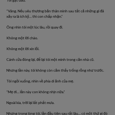
Tôi gật đầu.
“Vâng. Nếu yêu thương bản thân mình sau tất cả những gì đã
xảy ra là ích kỷ… thì con chấp nhận.”
Ông nhìn tôi một lúc lâu, rồi quay đi.
Không một lời chào.
Không một lời xin lỗi.
Cánh cửa đóng lại, để lại tôi một mình trong căn nhà cũ.
Nhưng lần này, tôi không còn cảm thấy trống rỗng như trước.
Tôi ngồi xuống, nhìn về phía di ảnh của mẹ.
“Mẹ ơi… lần này con không nhịn nữa.”
Ngoài kia, trời lại lất phất mưa.
Nhưng trong lòng tôi, lần đầu tiên sau rất lâu… có một thứ gì đó