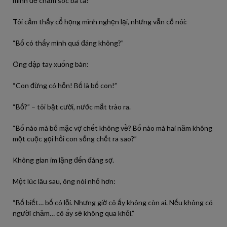
mình để chăm sóc bà ta?”
Tôi cảm thấy cổ họng mình nghẹn lại, nhưng vẫn cố nói:
“Bố có thấy mình quá đáng không?”
Ông đập tay xuống bàn:
“Con đừng có hỗn! Bố là bố con!”
“Bố?” – tôi bật cười, nước mắt trào ra.
“Bố nào mà bỏ mặc vợ chết không về? Bố nào mà hai năm không
một cuộc gọi hỏi con sống chết ra sao?”
Không gian im lặng đến đáng sợ.
Một lúc lâu sau, ông nói nhỏ hơn:
“Bố biết… bố có lỗi. Nhưng giờ cô ấy không còn ai. Nếu không có
người chăm… cô ấy sẽ không qua khỏi.”