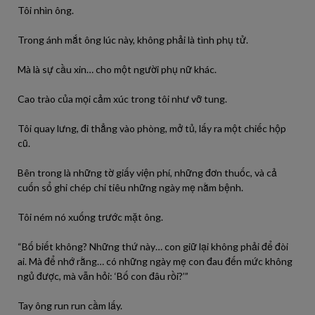
Tôi nhìn ông.
Trong ánh mắt ông lúc này, không phải là tình phụ tử.
Mà là sự cầu xin… cho một người phụ nữ khác.
Cao trào của mọi cảm xúc trong tôi như vỡ tung.
Tôi quay lưng, đi thẳng vào phòng, mở tủ, lấy ra một chiếc hộp
cũ.
Bên trong là những tờ giấy viện phí, những đơn thuốc, và cả
cuốn sổ ghi chép chi tiêu những ngày mẹ nằm bệnh.
Tôi ném nó xuống trước mặt ông.
“Bố biết không? Những thứ này… con giữ lại không phải để đòi
ai. Mà để nhớ rằng… có những ngày mẹ con đau đến mức không
ngủ được, mà vẫn hỏi: ‘Bố con đâu rồi?’”
Tay ông run run cầm lấy.