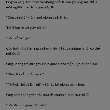
lùng và xa lạ. Như thể tôi không phải là con gái ông, mà chỉ là
một người quen lâu ngày gặp lại.
“Con về rồi à.” – ông nói, giọng bình thản.
Tôi đứng im vài giây, rồi hỏi:
“Bố… về làm gì?”
Câu hỏi nghe tàn nhẫn, nhưng đó là tất cả những gì tôi có thể
nói lúc đó.
Ông không trả lời ngay. Nhìn quanh nhà một lượt, rồi thở dài:
“Nhà cửa vẫn thế này à?”
“Tôi hỏi… bố về làm gì?” – tôi lặp lại, giọng cứng hơn.
Ông nhìn thẳng vào tôi, như đã chuẩn bị sẵn câu trả lời:
“Bố cần con giúp một việc.”