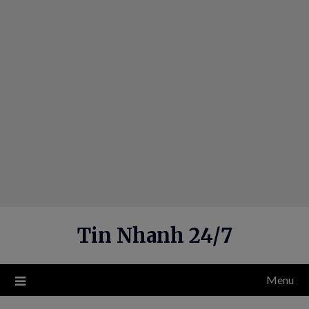
Skip
to
content
Tin Nhanh 24/7
Menu