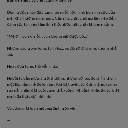
Bận đến mức vợ chết cũng không về.
Đêm trước ngày đưa tang, tôi ngồi một mình bên linh cữu của
mẹ. Khói hương nghi ngút. Căn nhà chật chội mà lạnh lẽo đến
đáng sợ. Tôi nhìn tấm ảnh thờ, nước mắt chảy không ngừng.
“Mẹ ơi… con xin lỗi… con không giữ được bố…”
Nhưng sâu trong lòng, tôi hiểu… người rời đi là ông, không phải
tôi.
Ngày đưa tang, trời vẫn mưa.
Người ta bảo mưa là trời thương, nhưng với tôi, đó chỉ là thêm
một lớp nặng nề đè lên tim. Khi hạ huyệt, tôi đứng lặng, tay run
run nắm nắm đất cuối cùng thả xuống. Khoảnh khắc ấy, tôi biết
mình đã thực sự mất mẹ.
Và cũng mất luôn một gia đình trọn vẹn.
—