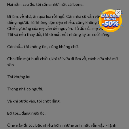
Hai năm sau đó, tôi sống như một cái bóng.
Đi làm, về nhà, ăn qua loa rồi ngủ. Căn nhà cũ vẫn vậy, chỉ thiếu
tiếng người. Tôi không dọn dẹp nhiều, cũng không thay đổi gì.
Chiếc giường của mẹ vẫn để nguyên. Tủ đồ của mẹ vẫn còn đó.
Tôi sợ nếu thay đổi, tôi sẽ mất nốt những ký ức cuối cùng.
Còn bố… tôi không tìm, cũng không chờ.
Cho đến một buổi chiều, khi tôi vừa đi làm về, cánh cửa nhà mở
sẵn.
Tôi khựng lại.
Trong nhà có người.
Và khi bước vào, tôi chết lặng.
Bố tôi… đang ngồi đó.
Ông gầy đi, tóc bạc nhiều hơn, nhưng ánh mắt vẫn vậy – lạnh