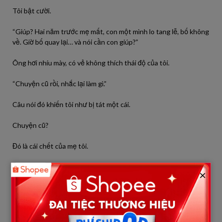
Tôi bật cười.
“Giúp? Hai năm trước mẹ mất, con một mình lo tang lễ, bố không
về. Giờ bố quay lại… và nói cần con giúp?”
Ông hơi nhíu mày, có vẻ không thích thái độ của tôi.
“Chuyện cũ rồi, nhắc lại làm gì.”
Câu nói đó khiến tôi như bị tát một cái.
Chuyện cũ?
Đó là cái chết của mẹ tôi.
“Bố nói đi.” – tôi lạnh lùng.
×
Ông chần chừ một chút, rồi nói:
“Người phụ nữ mà bố đang sống cùng… cô ấy bị bệnh. Nặng.
Cần người chăm sóc. Bố… không xoay sở được.”