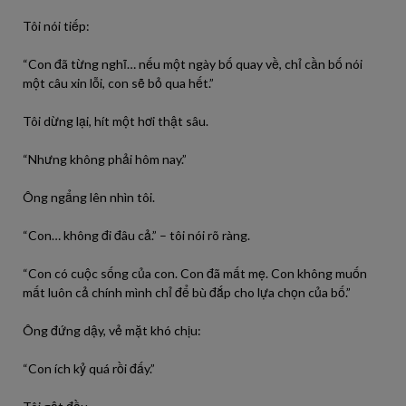
Tôi nói tiếp:
“Con đã từng nghĩ… nếu một ngày bố quay về, chỉ cần bố nói
một câu xin lỗi, con sẽ bỏ qua hết.”
Tôi dừng lại, hít một hơi thật sâu.
“Nhưng không phải hôm nay.”
Ông ngẩng lên nhìn tôi.
“Con… không đi đâu cả.” – tôi nói rõ ràng.
“Con có cuộc sống của con. Con đã mất mẹ. Con không muốn
mất luôn cả chính mình chỉ để bù đắp cho lựa chọn của bố.”
Ông đứng dậy, vẻ mặt khó chịu:
“Con ích kỷ quá rồi đấy.”