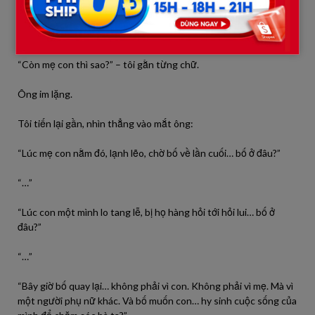
Ông cau mày:
“Con ăn nói kiểu gì thế? Dù sao cô ấy cũng là người của bố.”
“Còn mẹ con thì sao?” – tôi gằn từng chữ.
Ông im lặng.
Tôi tiến lại gần, nhìn thẳng vào mắt ông:
“Lúc mẹ con nằm đó, lạnh lẽo, chờ bố về lần cuối… bố ở đâu?”
“…”
“Lúc con một mình lo tang lễ, bị họ hàng hỏi tới hỏi lui… bố ở
đâu?”
“…”
“Bây giờ bố quay lại… không phải vì con. Không phải vì mẹ. Mà vì
một người phụ nữ khác. Và bố muốn con… hy sinh cuộc sống của