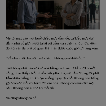
Mẹ tôi mất vào một buổi chiều mưa dầm dề, cái kiểu mưa dai
dẳng như cố giữ người ta lại với trần gian thêm chút nữa. Hôm
đó, tôi vẫn đang ở cơ quan thì nhận được cuộc gọi từ hàng xóm:
“Về nhanh đi cháu ơi… mẹ cháu… không qua khỏi rồi…”
Tôi không nhớ mình đã về nhà bằng cách nào. Chỉ nhớ khi mở
cổng, nhìn thấy chiếc chiếu trải giữa nhà, mẹ nằm đó, người phủ
tấm khăn trắng, tôi khuỵu xuống ngay tại chỗ. Không còn tiếng
gọi “con ơi” mỗi khi tôi bước vào nhà. Không còn mùi cơm mẹ
nấu. Không còn ai chờ tôi mỗi tối.
Và cũng không có bố.