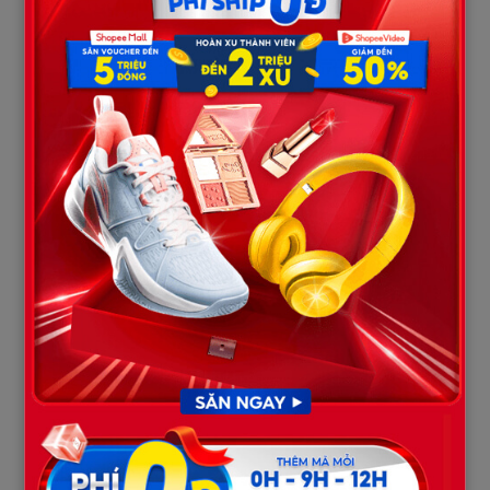
Tôi nhìn ông, tim đập mạnh.
“Rồi sao?”
“Bố muốn con… nghỉ việc một thời gian. Về đó chăm cô ấy.”
Không khí như đông cứng lại.
Tôi tưởng mình nghe nhầm.
“Bố vừa nói gì cơ?”
“Con nghỉ việc đi, về chăm cô ấy. Bố sẽ lo ăn ở cho con. Dù sao…
con cũng là con gái, chăm người bệnh là hợp nhất.”
Tôi không biết mình nên khóc hay nên cười.
“Bố bỏ mẹ con, bỏ cả gia đình để đi theo người phụ nữ đó. Đến
lúc bà ta bệnh… bố quay về, bảo con bỏ hết để đi chăm bà ta?”