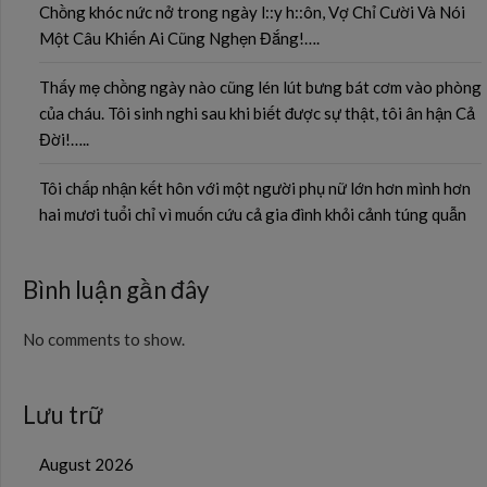
Chồng khóc nức nở trong ngày l::y h::ôn, Vợ Chỉ Cười Và Nói
Một Câu Khiến Ai Cũng Nghẹn Đắng!….
Thấy mẹ chồng ngày nào cũng lén lút bưng bát cơm vào phòng
của cháu. Tôi sinh nghi sau khi biết được sự thật, tôi ân hận Cả
Đời!…..
Tôi chấp nhận kết hôn với một người phụ nữ lớn hơn mình hơn
hai mươi tuổi chỉ vì muốn cứu cả gia đình khỏi cảnh túng quẫn
Bình luận gần đây
No comments to show.
Lưu trữ
August 2026