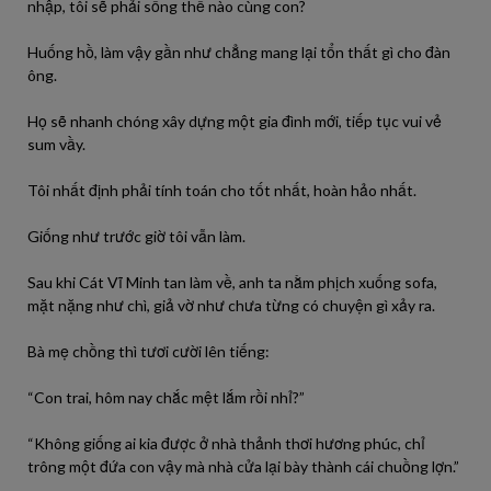
nhập,
tôi
sẽ
phải
sống thế nào cùng con?
Huống hồ,
làm
vậy
gần như chẳng mang
lại
tổn thất gì cho đàn
ông.
Họ sẽ nhanh chóng xây dựng một gia đình mới, tiếp tục vui vẻ
sum vầy.
Tôi
nhất định
phải
tính toán cho
tốt
nhất,
hoàn
hảo nhất.
Giống như
trước
giờ
tôi
vẫn
làm
.
Sau khi Cát Vĩ Minh tan
làm
về,
anh
ta
nằm
phịch xuống sofa,
mặt nặng như chì, giả vờ như
chưa
từng
có
chuyện gì xảy
ra
.
Bà
mẹ
chồng thì tươi
cười
lên tiếng:
“Con trai, hôm nay chắc mệt lắm
rồi
nhỉ?”
“Không giống ai
kia
được
ở nhà thảnh thơi hương phúc, chỉ
trông một đứa con
vậy
mà nhà cửa
lại
bày thành cái chuồng lợn.”