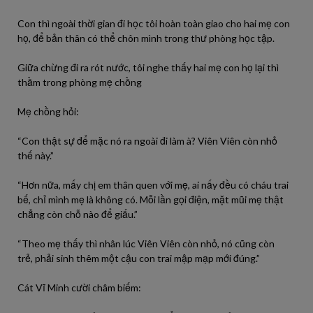
Con thì ngoài thời gian
đi
học
tôi
hoàn
toàn
giao cho hai
mẹ
con
họ, để bản
thân
có
thể chôn
mình
trong thư phòng học tập.
Giữa chừng
đi
ra
rót nước,
tôi
nghe
thấy hai
mẹ
con họ
lại
thì
thầm trong phòng
mẹ
chồng
Mẹ chồng hỏi:
“Con thật sự để mặc nó
ra
ngoài
đi
làm
à
? Viên Viên còn nhỏ
thế
này
.”
“Hơn nữa, mấy chị em
thân
quen với
mẹ
, ai nấy đều
có
cháu trai
bế, chỉ
mình
mẹ
là
không
có
. Mỗi
lần
gọi điện, mặt mũi
mẹ
thật
chẳng còn chỗ nào để giấu.”
“Theo
mẹ
thấy thì nhân lúc Viên Viên còn nhỏ, nó cũng còn
trẻ,
phải
sinh thêm một
cậu
con trai mập mạp mới đúng.”
Cát Vĩ Minh
cười
châm biếm: