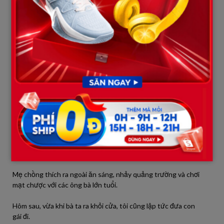
Nhìn bộ dạng bà
ta
vênh váo, chắc hẳn thật sự coi
mình
là thái
hậu
rồi
.
Tôi
không
thèm đáp lời, chỉ
đi
dỗ con gái ngủ.
Vì uống rượu nên Cát Vĩ Minh
vừa
lên giường
đã
ngã lăn
ra
ngủ,
còn
tôi
thì trằn trọc
không
sao
chợp mắt
được
.
Tôi
mở máy tính tìm việc, chỉnh sửa
lại
sơ yếu lý lịch, gửi
đi
tất cả
những công việc mà
tôi
cho rằng
mình
có
thể đảm nhận.
Làm xong tất cả,
đã
là một giờ sáng.
06
Mẹ chồng thích
ra
ngoài ăn sáng, nhảy quảng trường và chơi
mạt chược với các ông bà lớn tuổi.
Hôm
sau
,
vừa
khi bà
ta
ra
khỏi cửa,
tôi
cũng lập tức đưa con
gái
đi
.