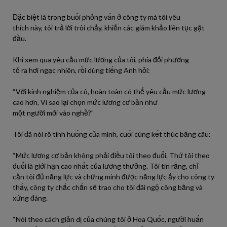
Đặc biệt là trong buổi phỏng vấn ở công ty mà
tôi
yêu
thích
này
,
tôi
trả lời trôi chảy, khiến các giám khảo liên tục gật
đầu.
Khi xem qua yêu cầu mức lương của
tôi
, phía đối phương
tỏ
ra
hơi
ngạc nhiên,
rồi
dùng tiếng Anh hỏi:
“Với kinh nghiệm của cô,
hoàn
toàn
có
thể yêu cầu mức lương
cao hơn. Vì
sao
lại
chọn mức lương cơ bản như
một
người
mới
vào
nghề?”
Tôi
đã
nói
rõ tình huống của
mình
, cuối cùng kết thúc bằng câu:
“Mức lương cơ bản
không
phải
điều
tôi
theo đuổi. Thứ
tôi
theo
đuổi là giới hạn cao nhất của lương thưởng.
Tôi
tin rằng, chỉ
cần
tôi
đủ năng lực và chứng minh
được
năng lực
ấy
cho công ty
thấy, công ty chắc chắn sẽ trao cho
tôi
đãi ngộ công bằng và
xứng đáng.
“Nói theo cách giản dị của chúng
tôi
ở Hoa Quốc,
người
huấn