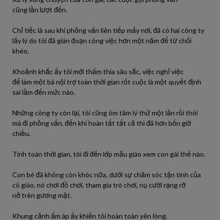
cũng
lần
lượt đến.
Chỉ tiếc là
sau
khi phỏng vấn liên tiếp mấy nơi,
đã
có
hai công ty
lấy lý do
tôi
đã
gián đoạn công việc hơn một năm để từ chối
khéo.
Khoảnh khắc
ấy
tôi
mới thấm thía sâu sắc, việc nghỉ việc
để
làm
một bà nội trợ
toàn
thời gian rốt cuộc là một quyết định
sai lầm đến mức nào.
Những công ty còn
lại
,
tôi
cũng ôm tâm lý thử một
lần
rồi
thôi
mà
đi
phỏng vấn, đến khi
hoàn
tất tất cả thì
đã
hơn bốn giờ
chiều.
Tính toán thời gian,
tôi
đi
đến lớp mẫu giáo xem con gái thế nào.
Con bé
đã
không
còn
khóc
nữa,
dưới
sự chăm sóc tận tình của
cô giáo, nó chơi đồ chơi, tham gia trò chơi, nụ
cười
rạng rỡ
nở
trên
gương mặt.
Khung cảnh ấm áp
ấy
khiến
tôi
hoàn
toàn
yên lòng.