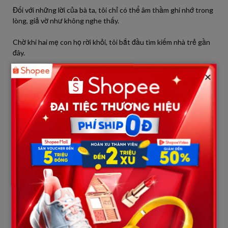
Đối với những lời của bà
ta
,
tôi
chỉ
có
thể âm thầm ghi nhớ trong
lòng, giả vờ như
không
nghe
thấy.
Chờ khi hai
mẹ
con họ rời khỏi,
tôi
bắt đầu tìm kiếm nhà trẻ gần
đây.
×
May mắn là ở thành phố lớn, những cơ sở trông trẻ như
thế
này
không
ít,
tôi
nhanh chóng chọn
được
ba nơi, gọi điện đặt
lịch, chuẩn
bị
ngày mai đưa con đến xem thử.
Khi Cát Vĩ Minh trở về,
trên
người
toàn
mùi rượu.
Mẹ chồng đặt phần đồ ăn thừa hai
người
họ mang về lên
bàn,
rồi
lại
bắt đầu trách móc.
“Xem Vĩ Minh đối xử với cô
tốt
thế nào,
đi
ăn còn
không
quên
mang phần về cho cô.”
“Cô cứ yên tâm ở nhà chăm con cho
tốt
, sớm sinh cho nhà họ
Cát chúng
ta
một
cậu
con trai mập mạp, còn hơn bất cứ thứ gì
khác.”