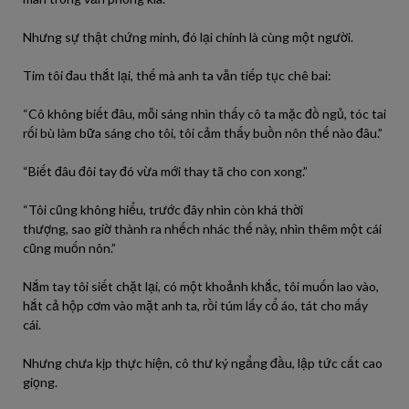
Nhưng
sự thật chứng minh, đó
lại
chính là cùng một
người
.
Tim
tôi
đau thắt
lại
, thế mà
anh
ta
vẫn tiếp tục chê bai:
“Cô
không
biết
đâu
, mỗi sáng
nhìn
thấy cô
ta
mặc đồ ngủ, tóc tai
rối bù
làm
bữa sáng cho
tôi
,
tôi
cảm thấy buồn nôn thế nào
đâu
.”
“Biết
đâu
đôi tay đó
vừa
mới
thay
tã cho con xong.”
“
Tôi
cũng
không
hiểu,
trước
đây
nhìn
còn khá thời
thượng,
sao
giờ thành
ra
nhếch nhác thế
này
,
nhìn
thêm một cái
cũng
muốn
nôn.”
Nắm tay
tôi
siết chặt
lại
,
có
một khoảnh khắc,
tôi
muốn
lao
vào
,
hắt cả hộp cơm
vào
mặt
anh
ta
,
rồi
túm lấy cổ áo, tát cho mấy
cái.
Nhưng
chưa
kịp thực hiện, cô thư ký ngẩng đầu, lập tức cất cao
giọng.