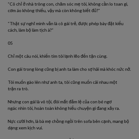
“Cô chỉ ở nhà trông con, chăm sóc
mẹ
tôi
,
không
cần lo toan gì,
cơm áo
không
thiếu,
vậy
mà còn
không
biết
đủ?”
“Thật sự nghĩ
mình
vẫn là cô gái trẻ,
được
phép bày đặt kiểu
cách,
làm
bộ
làm
tịch
à
?”
05
Chỉ một câu
nói
, khiến tim
tôi
lạnh lẽo đến tận cùng.
Con gái trong lòng cũng
bị
anh
ta
làm
cho sợ hãi mà
khóc
nức nở.
Tôi
muốn
gào lên như
anh
ta
,
tôi
cũng
muốn
cãi
nhau
một
trận
ra
trò.
Nhưng
con gái là vô tội, đôi mắt đẫm lệ của con bé ngơ
ngác
nhìn
tôi
,
hoàn
toàn
không
hiểu chuyện gì đang xảy
ra
.
Nực
cười
hơn, là bà
mẹ
chồng
ngồi
trên
sofa bên cạnh, mang bộ
dạng xem kịch vui.