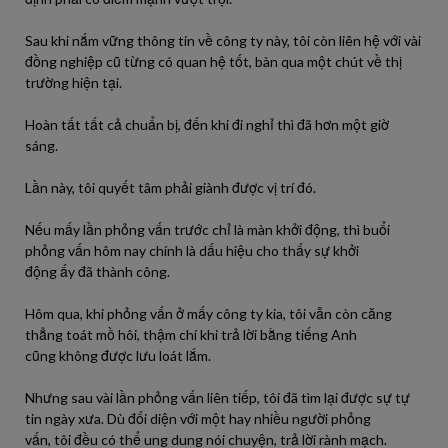
Sau khi nắm vững thông tin về công ty
này
,
tôi
còn liên hệ với vài
đồng nghiệp cũ từng
có
quan hệ
tốt
, bàn qua một chút về thị
trường hiện tại.
Hoàn tất tất cả chuẩn
bị
, đến khi
đi
nghỉ thì
đã
hơn một giờ
sáng.
Lần
này
,
tôi
quyết tâm
phải
giành
được
vị trí đó.
Nếu mấy
lần
phỏng vấn
trước
chỉ là màn khởi động, thì buổi
phỏng vấn hôm nay chính là dấu hiệu cho thấy sự khởi
động
ấy
đã
thành công.
Hôm qua, khi phỏng vấn ở mấy công ty
kia
,
tôi
vẫn còn căng
thẳng toát mồ hôi, thậm chí khi trả lời bằng tiếng Anh
cũng
không
được
lưu loát lắm.
Nhưng
sau
vài
lần
phỏng vấn liên tiếp,
tôi
đã
tìm
lại
được
sự tự
tin ngày xưa. Dù đối diện với một
hay
nhiều
người
phỏng
vấn,
tôi
đều
có
thể ung dung
nói
chuyện, trả lời rành mạch.