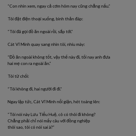
“Con
nhìn
xem, ngay cả cơm hôm nay cũng chẳng nấu.”
Tôi
đặt điện thoại xuống, bình thản đáp:
“
Tôi
đã
gọi đồ ăn ngoài
rồi
, sắp tới.”
Cát Vĩ Minh
quay
sang
nhìn
tôi
, nhíu mày:
“Đồ ăn ngoài
không
tốt
,
vậy
thế
này
đi
, tối nay
anh
đưa
hai
mẹ
con
ra
ngoài ăn.”
Tôi
từ chối:
“
Tôi
không
đi
, hai
người
đi
đi
.”
Ngay lập tức, Cát Vĩ Minh nổi giận, hét toáng lên:
“
Tôi
nói
này
Lưu Tiểu Huệ, cô
có
thôi
đi
không
?
Chẳng
phải
chỉ
nói
mấy câu với đồng nghiệp
thôi
sao
,
tôi
có
nói
sai
à
?”