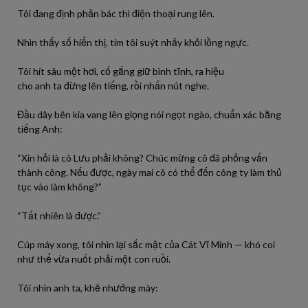
Tôi
đang định phản bác thì điện thoại rung lên.
Nhìn thấy
số
hiển thị, tim
tôi
suýt nhảy khỏi lồng ngực.
Tôi
hít sâu một
hơi
, cố gắng giữ bình tĩnh,
ra
hiệu
cho
anh
ta
đừng lên tiếng,
rồi
nhấn nút
nghe
.
Đầu dây bên
kia
vang lên giọng
nói
ngọt ngào, chuẩn xác bằng
tiếng Anh:
“Xin hỏi là cô Lưu
phải
không
? Chúc mừng cô
đã
phỏng vấn
thành công. Nếu
được
, ngày mai cô
có
thể đến công ty
làm
thủ
tục
vào
làm
không
?”
“Tất nhiên là
được
.”
Cúp máy xong,
tôi
nhìn
lại
sắc mặt của Cát Vĩ Minh — khó coi
như thể
vừa
nuốt
phải
một con ruồi.
Tôi
nhìn
anh
ta
, khẽ nhướng mày: