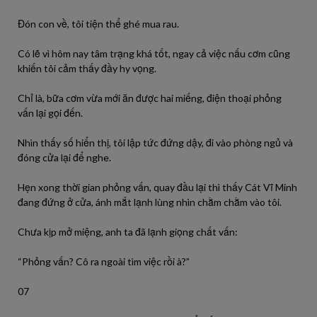
Đón con về,
tôi
tiện thể ghé mua rau.
Có lẽ vì hôm nay tâm trạng khá
tốt
, ngay cả việc nấu cơm cũng
khiến
tôi
cảm thấy đầy hy vọng.
Chỉ là, bữa cơm
vừa
mới ăn
được
hai miếng, điện thoại phỏng
vấn
lại
gọi đến.
Nhìn thấy
số
hiển thị,
tôi
lập tức
đứng
dậy,
đi
vào
phòng ngủ và
đóng cửa
lại
để
nghe
.
Hẹn xong thời gian phỏng vấn,
quay
đầu
lại
thì thấy Cát Vĩ Minh
đang
đứng
ở cửa, ánh mắt lạnh lùng
nhìn
chằm chằm
vào
tôi
.
Chưa kịp mở miệng,
anh
ta
đã
lạnh giọng chất vấn:
“Phỏng vấn? Cô
ra
ngoài tìm việc
rồi
à
?”
07