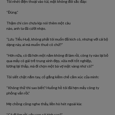
Tôi
nhét điện thoại
vào
túi, mặt
không
đổi sắc đáp:
“
Đúng
.”
Thậm chí còn
chưa
kịp
nói
thêm một câu
nào,
anh
ta
đã
cười
nhạo.
“Lưu Tiểu Huệ,
không
phải
tôi
muốn
đả kích cô, nhưng với cái bộ
dạng
này
, ai mà
muốn
thuê cô chứ?”
“Hơn nữa, cô
đã
hơn một năm
không
đi
làm
rồi
, công ty nào
lại
bỏ
qua mấy cô gái trẻ trung xinh
đẹp
,
vừa
mới
tốt
nghiệp,
lương
lại
thấp, mà
đi
chọn một bà vợ mặt vàng như cô?”
Tôi
siết chặt nắm tay, cố gắng kiềm chế cảm xúc của
mình
:
“Không thử thì
sao
biết
? Huống hồ
tôi
đã
hẹn mấy công ty
phỏng vấn
rồi
.”
Mẹ chồng cũng
nghe
thấy, liền hò hét ngoài
kia
:
“Cô
đi
làm
rồi
,
vậy
con cái tính
sao
?”