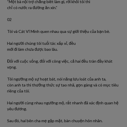
“Một bà nội trợ chẳng
biết
làm
gì, rời khỏi
tôi
thì
chỉ
có
nước
ra
đường ăn xin.”
02
Tôi
và Cát Vĩ Minh quen
nhau
qua sự giới thiệu của bạn bè.
Hai
người
chúng
tôi
tuổi tác xấp xỉ, đều
mới
đi
làm
chưa
được
bao lâu.
Đối với cuộc sống, đối với công việc, cả hai đều tràn đầy khát
vọng.
Tôi
ngưỡng mộ sự hoạt bát,
nói
năng lưu loát của
anh
ta
,
còn
anh
ta
thì thưởng thức sự tao nhã, gọn gàng và
có
mục tiêu
riêng của
tôi
.
Hai
người
cùng
nhau
ngưỡng mộ,
rất
nhanh
đã
xác định quan hệ
yêu đương.
Sau đó, hai bên cha
mẹ
gặp mặt, bàn chuyện hôn nhân.