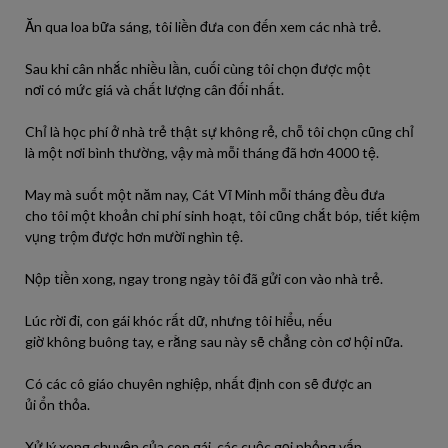
Ăn qua loa bữa sáng,
tôi
liền đưa con đến xem các nhà trẻ.
Sau khi cân nhắc nhiều
lần
, cuối cùng
tôi
chọn
được
một
nơi
có
mức giá và chất lượng cân đối nhất.
Chỉ là học phí ở nhà trẻ thật sự
không
rẻ, chỗ
tôi
chọn cũng chỉ
là một nơi bình thường,
vậy
mà mỗi tháng
đã
hơn 4000 tệ.
May mà suốt một năm nay, Cát Vĩ Minh mỗi tháng đều đưa
cho
tôi
một khoản chi phí sinh hoạt,
tôi
cũng chắt bóp, tiết kiệm
vụng trộm
được
hơn mười nghìn tệ.
Nộp tiền xong, ngay trong ngày
tôi
đã
gửi con
vào
nhà trẻ.
Lúc rời
đi
, con gái
khóc
rất
dữ, nhưng
tôi
hiểu, nếu
giờ
không
buông tay, e rằng
sau
này
sẽ chẳng còn cơ hội nữa.
Có các cô giáo chuyên nghiệp, nhất định con sẽ
được
an
ủi
ổn
thỏa.
Xử lý xong chuyện của con gái, các cuộc gọi phỏng vấn