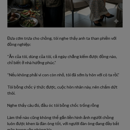
Đưa cơm trưa cho chồng,
tôi
nghe
thấy
anh
ta
than phiền với
đồng nghiệp:
“Ăn của
tôi
, dùng của
tôi
, cả ngày chẳng kiếm
được
đồng nào,
chỉ
biết
ở nhà hưởng phúc.”
“Nếu
không
phải
vì con còn nhỏ,
tôi
đã
sớm ly hôn với cô
ta
rồi
.”
Tôi
bỗng chốc ý thức
được
, cuộc hôn nhân
này
, nên chấm dứt
thôi.
Nghe thấy câu đó, đầu óc
tôi
bỗng chốc trống rỗng
Làm thế nào cũng
không
thể gắn liền hình ảnh
người
chồng
luôn
được
khen là đàn ông
tốt
, với
người
đàn ông đang đầy bất
mãn trong văn phòng
kia
.