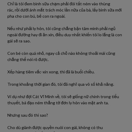
Chỉ là
tôi
đem bình sữa chạm
phải
đôi tất ném
vào
thùng
rác,
rồi
dưới
ánh mắt trách móc
lần
nữa của bà, lấy bình sữa mới
pha cho con bú, bế con
ra
ngoài.
Nếu như
phải
ly hôn,
tôi
cũng chẳng bận tâm
mình
phải
ngủ
ngoài đường
hay
đi
ăn xin, điều duy nhất khiến
tôi
lo lắng là con
gái sẽ
ra
sao
.
Con bé còn quá nhỏ, ngay cả chỗ nào
không
thoải mái cũng
chẳng thể
nói
rõ
được
.
Xếp hàng tiêm vắc-xin xong, thì
đã
là buổi chiều.
Trong
khoảng
thời gian đó,
tôi
đã
nghĩ qua vô
số
khả năng.
Ví dụ như đợi Cát Vĩ Minh về,
tôi
sẽ giống nữ chính trong tiểu
thuyết, bá đạo ném thẳng tờ đơn ly hôn
vào
mặt
anh
ta
.
Nhưng
sau
đó thì
sao
?
Cho dù giành
được
quyền nuôi con gái,
không
có
thu