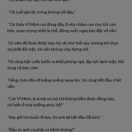
“
Tôi
tuổi già
rồi
, trông
không
nổi
đâu
.”
“
Tôi
thấy Vĩ Minh
nói
đúng đấy, ở nhà chăm con cho
tốt
còn
hơn, quan trọng nhất là thế, đừng suốt ngày bày đặt vớ vẩn.”
Tôi
sớm
đã
đoán
được
bọn họ sẽ như thế
này
, nhưng khi thực
sự
phải
đối mặt,
tôi
vẫn
không
chịu đựng nổi.
Tôi
cũng bật
cười
, bước
ra
khỏi phòng ngủ, lập tức lạnh mặt, hất
tung cả bàn cơm.
Tiếng chén đĩa vỡ loảng xoảng vang lên,
tôi
cũng bắt đầu chất
vấn:
“Cát Vĩ Minh, là ai
mẹ
nó
nói
tôi
không
kiếm
được
đồng nào,
chỉ
biết
ở nhà hưởng phúc hả?”
“Bây giờ
tôi
muốn
đi
làm
, thì
anh
lại
bắt đầu đả kích.”
“Đầu óc
anh
có
phải
có
bệnh
không
?”