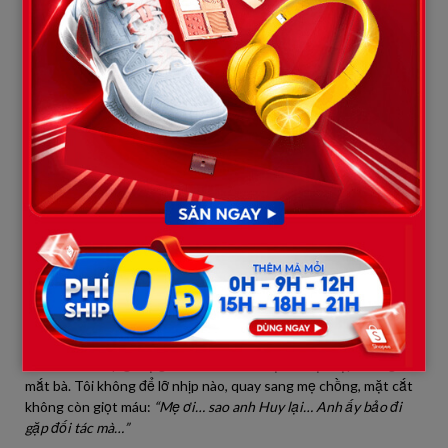
con thấy shop đồ hiệu đối diện hồ Tây đang sale hàng mới về đẹp
lắm. Mẹ con mình đi dạo phố, mua sắm chút cho khuây khỏa
nhé.”
Bà Lan, vốn cưng chiều con dâu, gật đầu ngay tắp lự.
Chúng tôi đến shop quần áo, vị trí đắc địa nhìn thẳng sang cửa
khách sạn bên kia đường. Tôi cố tình chọn chỗ ngồi gần cửa
kính, vừa ướm thử chiếc khăn lụa cho mẹ chồng, vừa liếc nhìn
đồng hồ. Đúng giờ G.
Cửa khách sạn mở ra. Huy bước ra, tay trong tay với cô nhân tình
nóng bỏng, cả hai cười nói rôm rả, thậm chí anh còn hôn lên má
cô ta ngay trước sảnh.
“Ơ… kia có phải là…”
Tôi thốt lên, giọng run rẩy, đánh rơi chiếc
túi xách xuống sàn.
Bà Lan nhìn theo hướng tay tôi. Bà sững người. Cảnh tượng con
trai mình ôm ấp gái lạ giữa thanh thiên bạch nhật đập thẳng vào
mắt bà. Tôi không để lỡ nhịp nào, quay sang mẹ chồng, mặt cắt
không còn giọt máu:
“Mẹ ơi… sao anh Huy lại… Anh ấy bảo đi
gặp đối tác mà…”