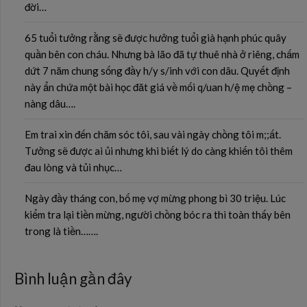
đời…
65 tuổi tưởng rằng sẽ được hưởng tuổi già hạnh phúc quây
quần bên con cháu. Nhưng bà lão đã tự thuê nhà ở riêng, chấm
dứt 7 năm chung sống đầy h/y s/inh với con dâu. Quyết định
này ẩn chứa một bài học đăt giá về mối q/uan h/ệ mẹ chồng –
nàng dâu….
Em trai xin đến chăm sóc tôi, sau vài ngày chồng tôi m;;ất.
Tưởng sẽ được ai ủi nhưng khi biết lý do càng khiến tôi thêm
đau lòng và tủi nhục…
Ngày đầy tháng con, bố mẹ vợ mừng phong bì 30 triệu. Lúc
kiểm tra lại tiền mừng, người chồng bóc ra thì toàn thấy bên
trong là tiền…….
Bình luận gần đây