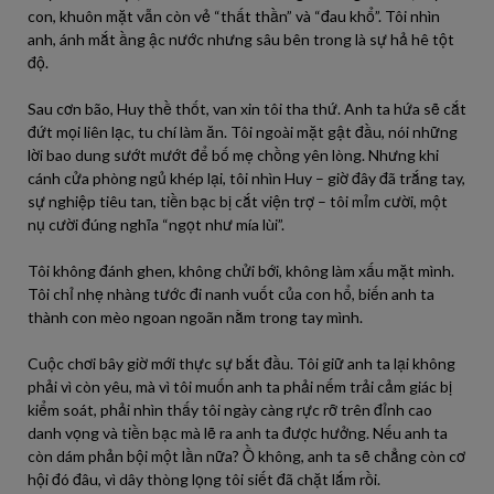
con, khuôn mặt vẫn còn vẻ “thất thần” và “đau khổ”. Tôi nhìn
anh, ánh mắt ầng ậc nước nhưng sâu bên trong là sự hả hê tột
độ.
Sau cơn bão, Huy thề thốt, van xin tôi tha thứ. Anh ta hứa sẽ cắt
đứt mọi liên lạc, tu chí làm ăn. Tôi ngoài mặt gật đầu, nói những
lời bao dung sướt mướt để bố mẹ chồng yên lòng. Nhưng khi
cánh cửa phòng ngủ khép lại, tôi nhìn Huy – giờ đây đã trắng tay,
sự nghiệp tiêu tan, tiền bạc bị cắt viện trợ – tôi mỉm cười, một
nụ cười đúng nghĩa “ngọt như mía lùi”.
Tôi không đánh ghen, không chửi bới, không làm xấu mặt mình.
Tôi chỉ nhẹ nhàng tước đi nanh vuốt của con hổ, biến anh ta
thành con mèo ngoan ngoãn nằm trong tay mình.
Cuộc chơi bây giờ mới thực sự bắt đầu. Tôi giữ anh ta lại không
phải vì còn yêu, mà vì tôi muốn anh ta phải nếm trải cảm giác bị
kiểm soát, phải nhìn thấy tôi ngày càng rực rỡ trên đỉnh cao
danh vọng và tiền bạc mà lẽ ra anh ta được hưởng. Nếu anh ta
còn dám phản bội một lần nữa? Ồ không, anh ta sẽ chẳng còn cơ
hội đó đâu, vì dây thòng lọng tôi siết đã chặt lắm rồi.