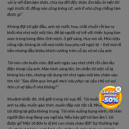
vài ly với đám bạn thân, chia tay đời độc thân. Em bầu bì mệt thì
ngủ trước đi, đằng nào cũng kiêng cữ, anh ở nhà cũng chẳng làm
được gì.”
Không đợi tôi gật đầu, anh xịt nước hoa, chải chuốt rồi lao ra
khỏi nhà như một mũi tên, để lại người vợ trẻ với chiếc bụng lùm
xùm trong bóng đêm tĩnh mịch. 3 giờ sáng, Huy mò về. Mùi rượu
nồng nặc không át nổi mùi nước hoa phụ nữ ngọt lợ – thứ mùi rẻ
tiền nhưng đầy khiêu khích vương trên cổ áo sơ mi của anh.
Tôi nén cơn buồn nôn, đợi anh ngáy say như chết rồi cầm lấy
điện thoại của anh. Màn hình sáng lên, tin nhắn từ một số lạ
không lưu tên, nhưng nội dung thì như ngàn mũi kim châm vào
tim tôi:
“Sao, đêm qua ’em gái mưa’ này phục vụ cậu chủ có vui
hơn cô vợ bầu ở nhà không?”
.
Khoảnh khắc đó, thế giới trong tôi sụp đổ. Tôi muốn dựng đầu
anh ta dậy, muốn gào thét, muốn đập nát tất cả. Nhưng rồi, tay
tôi dừng lại giữa không trung. Tôi nhìn xuống bụng mình, rồi nhìn
người đàn ông đang say ngủ kia. Nếu bây giờ tôi làm ầm ĩ, tôi
được gì? Một tờ đơn ly dị khi con chưa chào đời? Sự thương hại