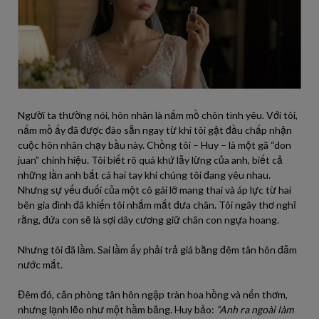
Người ta thường nói, hôn nhân là nấm mồ chôn tình yêu. Với tôi,
nấm mồ ấy đã được đào sẵn ngay từ khi tôi gật đầu chấp nhận
cuộc hôn nhân chạy bầu này. Chồng tôi – Huy – là một gã “don
juan” chính hiệu. Tôi biết rõ quá khứ lẫy lừng của anh, biết cả
những lần anh bắt cá hai tay khi chúng tôi đang yêu nhau.
Nhưng sự yếu đuối của một cô gái lỡ mang thai và áp lực từ hai
bên gia đình đã khiến tôi nhắm mắt đưa chân. Tôi ngây thơ nghĩ
rằng, đứa con sẽ là sợi dây cương giữ chân con ngựa hoang.
Nhưng tôi đã lầm. Sai lầm ấy phải trả giá bằng đêm tân hôn đẫm
nước mắt.
Đêm đó, căn phòng tân hôn ngập tràn hoa hồng và nến thơm,
nhưng lạnh lẽo như một hầm băng. Huy bảo:
“Anh ra ngoài làm