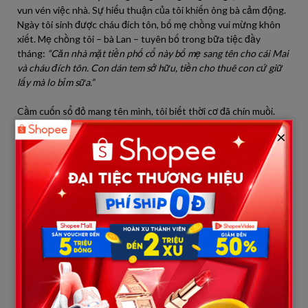
vun vén việc nhà. Sự hiếu thuận của tôi khiến ông bà cảm động.
Ngày tôi sinh được cháu đích tôn, bố mẹ chồng vui mừng khôn
xiết. Mẹ chồng tôi – bà Lan – tuyên bố trong bữa tiệc đầy
tháng:
“Căn nhà mặt tiền phố cổ này bố mẹ sang tên cho cái Mai
và cháu đích tôn. Con dán tem sở hữu, tiền cho thuê con cứ giữ
lấy mà lo bỉm sữa.”
Cầm cuốn sổ đỏ mang tên mình, tôi biết thời cơ đã chín muồi.
Huy vẫn chứng nào tật nấy, thấy vợ hiền, bố mẹ chiều chuộng,
×
anh ta càng lộng hành. Anh ta nghĩ tôi mù, hoặc nghĩ tôi vì tiền
mà chấp nhận kiếp chung chồng.
Con trai tôi được 3 tháng, Huy lại có tình mới. Lần này là một cô
người mẫu ảnh nóng bỏng. Nhờ cài định vị vào xe và mua chuộc
được tay trợ lý thân cận của Huy (bằng chính tiền cho thuê nhà),
tôi nắm rõ lịch trình của chồng như lòng bàn tay.
Hôm ấy là thứ Bảy. Huy nói dối đi gặp đối tác ký hợp đồng lớn.
Tôi biết thừa “hợp đồng” ấy nằm ở phòng 302 khách sạn ven hồ.
Tôi tươi cười tiễn chồng đi, rồi quay sang rủ mẹ chồng:
“Mẹ ơi,