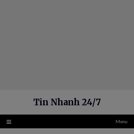
Skip
to
content
Tin Nhanh 24/7
Menu