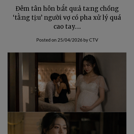
Đêm tân hôn b:ắt qu:ả ta:ng chồng
‘tằ:ng tị:u’ người vợ có pha xử lý quá
cao tay….
Posted on
25/04/2026
by
CTV