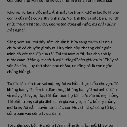
của thiên hạ? Hay sự hả hê của những ả nhân tình ngoài kia?
Không. Tôi lau nước mắt. Ánh mắt tôi trong gương lúc đó không
còn là của một cô gái lụy tình nữa. Nó lạnh lẽo và sắc bén. Tôi tự
nhủ:
“Muốn bắt thú dữ, không thể dùng gậy gộc, mà phải dùng
mật ngọt.”
Sáng hôm sau, tôi dậy sớm, chuẩn bị bữa sáng tươm tất như
chưa hề có chuyện gì xảy ra. Huy tỉnh dậy, thoáng chút giật
mình dò xét thái độ của tôi. Tôi chỉ mỉm cười, đưa cho anh ly
nước cam:
“Hôm qua anh đi mệt, uống đi cho giải rượu.”
Thấy tôi
vẫn ân cần, Huy thở phào nhẹ nhõm, tin rằng tôi là con ngốc
chẳng biết gì.
Từ đó, tôi diễn trọn vai một người vợ hiền thục, hiểu chuyện. Tôi
không bao giờ kiểm tra điện thoại, không bao giờ hỏi anh đi đâu,
về mấy giờ. Ngược lại, tôi dồn toàn bộ tâm sức vào bố mẹ chồng.
Tôi biết, trong cái gia đình danh gia vọng tộc này, bố mẹ chồng
mới là người nắm quyền sinh sát, còn Huy chỉ là gã công tử bột
sống bám vào công ty gia đình.
Tôi chăm sóc bố mẹ chồng từng miếng ăn giấc ngủ, khéo léo