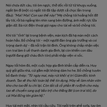
Nói chưa dứt câu, tôi ôm ngực, thở dốc rồi từ từ khuỵu xuống,
ngất lịm đi (một cú ngất tôi đã tập dượt cả chục lần trong
đầu):
“Mai! Mai! Con sao thế này!”
Mẹ chồng tôi hoảng hốt đỡ
lấy tôi, rồi bà ngẩng lên nhìn sang bên đường, ánh mắt rực lửa
giận dữ. Bà rút điện thoại gọi ngay cho tài xế và bố chồng tôi.
Khi tôi “tỉnh” lại trong bệnh viện, màn kịch đã hạ màn một cách
hoàn hảo. Bố chồng tôi – một người đàn ông gia trưởng và coi
trọng danh dự – đã nổi trận lôi đình. Ông không chấp nhận việc
con trai làm ô uế thanh danh gia đình, lại còn khiến con dâu
(người đang giữ cháu đích tôn) phải nhập viện vì sốc.
Ngay tối hôm đó, một cuộc họp gia đình khẩn cấp diễn ra. Huy
quỳ gối giữa nhà, cúi gằm mặt không dám ho he. Bố chồng tuyên
bố đanh thép:
“Từ ngày mai, mày rút khỏi vị trí Giám đốc kinh
doanh. Tao sẽ thu hồi toàn bộ thẻ tín dụng. Mày về làm nhân viên
kho cho tao để tu chí lại. Còn tất cả cổ phần lẽ ra định cho mày,
tao sẽ chuyển sang quỹ bảo trợ cho thằng Bơ (con trai tôi), do
cái Mai đứng tên giám hộ.”
Huy tái mét mặt, nhìn tôi cầu cứu. Tôi ngồi trên ghế sofa, tay ôm