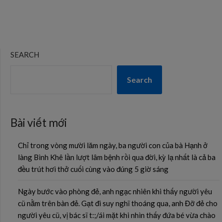
SEARCH
Search
Bài viết mới
Chỉ trong vòng mười lăm ngày, ba người con của bà Hạnh ở
làng Bình Khê lần lượt lâm bệnh rồi qua đời, kỳ lạ nhất là cả ba
đều trút hơi thở cuối cùng vào đúng 5 giờ sáng
Ngày bước vào phòng đẻ, anh ngạc nhiên khi thấy người yêu
cũ nằm trên bàn đẻ. Gạt đi suy nghĩ thoáng qua, anh Đỡ đẻ cho
người yêu cũ, vị bác sĩ t:;/ái mặt khi nhìn thấy đứa bé vừa chào