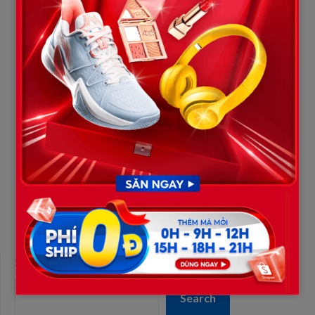
Bà quay vào nhìn tôi, run run:
“Mày… mày cố ý hả?”
Tôi chỉ mỉm cười, vẫn là giọng lễ phép:
“Dạ không. Con có mấy miếng sầu riêng ăn dở, tiếc quá nên tận
dụng thôi. Có mấy mâm cỗ mà không làm được cho ngon, con
vụng về mà.”
Cú lật thâm sâu ấy… không cần to tiếng, không cần văng tục.
Nhưng sau hôm đó, mỗi lần nhà có giỗ, mẹ chồng đều đích
thân xuống bếp. Còn tôi? Được ngủ đến 8h sáng và chỉ việc
ăn.
SEARCH
Search