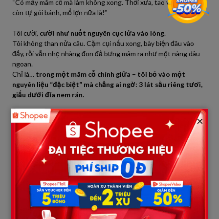
“Có mấy mâm cỗ mà làm không xong. Thời xưa, tao với mấy bà cô
còn tự gói bánh, mổ lợn nữa là!”
Tôi cười,
cười như nuốt nguyên cục lửa vào lòng
.
Tôi không than nửa câu. Cặm cụi nấu xong, bày biện đâu vào
đấy, rồi vẫn nhẹ nhàng đon đả bưng mâm ra như một nàng dâu
ngoan.
Chỉ là…
trong một mâm cỗ chính giữa – tôi bỏ vào một
nguyên liệu “đặc biệt” mà chẳng ai ngờ: 3 lát sầu riêng tươi,
giấu dưới đĩa nem rán.
30 phút sau…
×
Cả nhà trên dưới
tá hỏa
, khách khứa lục tục đứng dậy xin về
sớm.
Mấy bà cô thì bịt mũi, xì xào:
“Sao lại có mùi kỳ cục thế nhỉ? Giỗ mà để đồ ăn ôi ra thế à?”
Một ông bác rít lên:
“Tôi bị dị ứng sầu riêng! Ai nỡ bỏ thứ này vào nem vậy trời?”
Mẹ chồng mặt cắt không còn giọt máu. Mỗi người xách túi, xách
con mà ra về, không ai buồn chào ai.