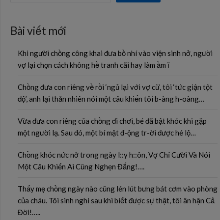
Bài viết mới
Khi người chồng công khai đưa bồ nhí vào viện sinh nở, người
vợ lại chọn cách không hề tranh cãi hay làm ầm ĩ
Chồng đưa con riêng về rồi ‘ngủ lại với vợ cũ’, tôi ‘tức giận tột
độ’, anh lại thản nhiên nói một câu khiến tôi b-àng h-oàng…
Vừa đưa con riêng của chồng đi chơi, bé đã bật khóc khi gặp
một người lạ. Sau đó, một bí mật đ-ộng tr-ời được hé lộ…
Chồng khóc nức nở trong ngày l::y h::ôn, Vợ Chỉ Cười Và Nói
Một Câu Khiến Ai Cũng Nghẹn Đắng!….
Thấy mẹ chồng ngày nào cũng lén lút bưng bát cơm vào phòng
của cháu. Tôi sinh nghi sau khi biết được sự thật, tôi ân hận Cả
Đời!…..