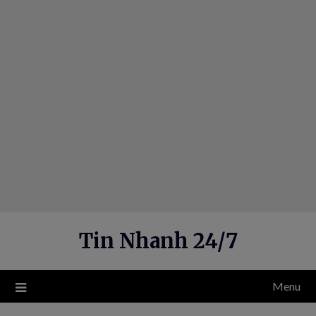
Skip
to
content
Tin Nhanh 24/7
Menu