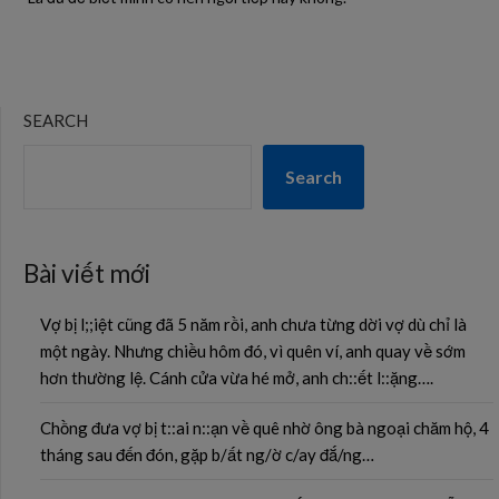
SEARCH
Search
Bài viết mới
Vợ bị l;;iệt cũng đã 5 năm rồi, anh chưa từng dời vợ dù chỉ là
một ngày. Nhưng chiều hôm đó, vì quên ví, anh quay về sớm
hơn thường lệ. Cánh cửa vừa hé mở, anh ch::ết l::ặng….
Chồng đưa vợ bị t::ai n::ạn về quê nhờ ông bà ngoại chăm hộ, 4
tháng sau đến đón, gặp b/ất ng/ờ c/ay đắ/ng…