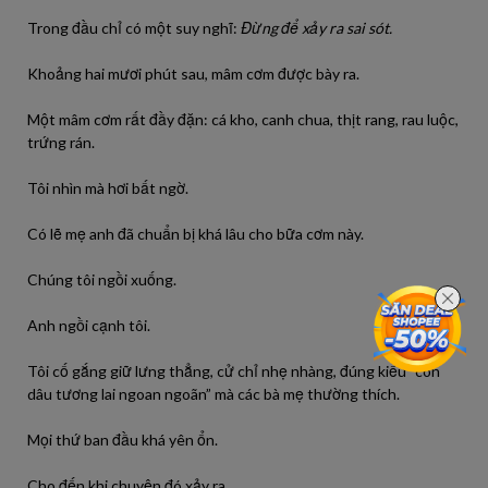
Trong đầu chỉ có một suy nghĩ:
Đừng để xảy ra sai sót.
Khoảng hai mươi phút sau, mâm cơm được bày ra.
Một mâm cơm rất đầy đặn: cá kho, canh chua, thịt rang, rau luộc,
trứng rán.
Tôi nhìn mà hơi bất ngờ.
Có lẽ mẹ anh đã chuẩn bị khá lâu cho bữa cơm này.
Chúng tôi ngồi xuống.
Anh ngồi cạnh tôi.
Tôi cố gắng giữ lưng thẳng, cử chỉ nhẹ nhàng, đúng kiểu “con
dâu tương lai ngoan ngoãn” mà các bà mẹ thường thích.
Mọi thứ ban đầu khá yên ổn.
Cho đến khi chuyện đó xảy ra.