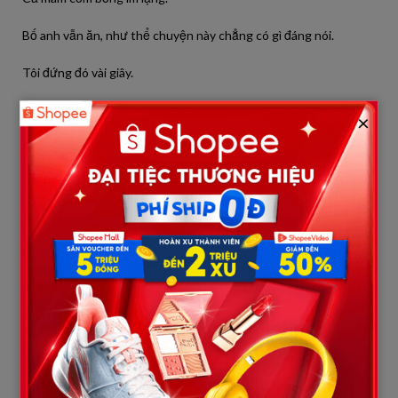
Bố anh vẫn ăn, như thể chuyện này chẳng có gì đáng nói.
Tôi đứng đó vài giây.
Trong đầu tôi bỗng xuất hiện một suy nghĩ rất rõ ràng.
×
Đôi đũa lệch.
Phải chăng… bà đang ám chỉ điều gì?
Tôi và anh quen nhau gần hai năm.
Gia đình tôi bình thường.
Còn gia đình anh khá giả.
Trước đây tôi từng nghe anh nói… mẹ anh muốn anh quen một
cô gái “môn đăng hộ đối”.
Tôi đã cố không nghĩ nhiều.