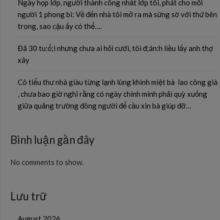
Ngày họp lớp, người thành công nhất lớp tôi, phát cho mỗi
người 1 phong bì: Về đến nhà tôi mở ra mà sững sờ với thứ bên
trong, sao cậu ấy có thể….
Đã 30 tu:ổ;i nhưng chưa ai hỏi cưới, tôi đ;án:h liều lấy anh thợ
xây
Cô tiểu thư nhà giàu từng lạnh lùng khinh miệt bà lao công già
, chưa bao giờ nghĩ rằng có ngày chính mình phải quỳ xuống
giữa quảng trường đông người để cầu xin bà giúp đỡ…
Bình luận gần đây
No comments to show.
Lưu trữ
August 2026