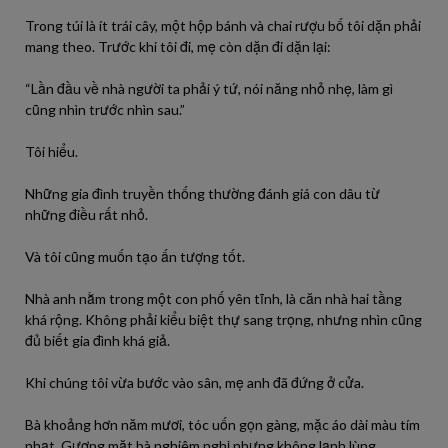
Trong túi là ít trái cây, một hộp bánh và chai rượu bố tôi dặn phải
mang theo. Trước khi tôi đi, mẹ còn dặn đi dặn lại:
“Lần đầu về nhà người ta phải ý tứ, nói năng nhỏ nhẹ, làm gì
cũng nhìn trước nhìn sau.”
Tôi hiểu.
Những gia đình truyền thống thường đánh giá con dâu từ
những điều rất nhỏ.
Và tôi cũng muốn tạo ấn tượng tốt.
Nhà anh nằm trong một con phố yên tĩnh, là căn nhà hai tầng
khá rộng. Không phải kiểu biệt thự sang trọng, nhưng nhìn cũng
đủ biết gia đình khá giả.
Khi chúng tôi vừa bước vào sân, mẹ anh đã đứng ở cửa.
Bà khoảng hơn năm mươi, tóc uốn gọn gàng, mặc áo dài màu tím
nhạt. Gương mặt bà nghiêm nghị nhưng không lạnh lùng.