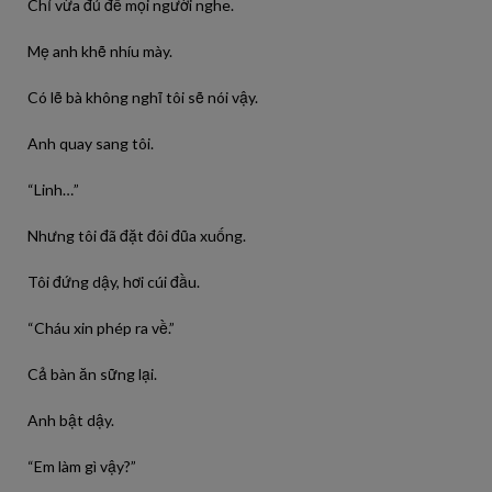
Chỉ vừa đủ để mọi người nghe.
Mẹ anh khẽ nhíu mày.
Có lẽ bà không nghĩ tôi sẽ nói vậy.
Anh quay sang tôi.
“Linh…”
Nhưng tôi đã đặt đôi đũa xuống.
Tôi đứng dậy, hơi cúi đầu.
“Cháu xin phép ra về.”
Cả bàn ăn sững lại.
Anh bật dậy.
“Em làm gì vậy?”