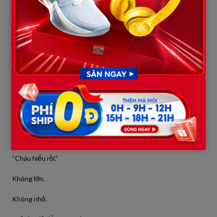
Nhưng ngay khoảnh khắc đó, tôi hiểu.
Đôi đũa lệch không phải là đũa.
Mà là tôi.
Cả bàn ăn vẫn im lặng.
Tôi nhìn mẹ anh.
Rồi tôi nói.
Chỉ đúng bốn chữ.
“Cháu hiểu rồi.”
Không lớn.
Không nhỏ.