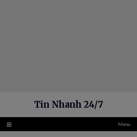
Skip
to
content
Tin Nhanh 24/7
Menu