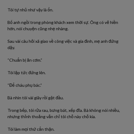
Tôi tự nhủ như vậy là ổn.
Bố anh ngồi trong phòng khách xem thời sự. Ông có vẻ hiền
hơn, nói chuyện cũng nhẹ nhàng.
Sau vài câu hỏi xã giao về công việc và gia đình, mẹ anh đứng
dậy.
“Chuẩn bị ăn cơm.”
Tôi lập tức đứng lên.
“Để cháu phụ bác.”
Bà nhìn tôi vài giây rồi gật đầu.
Trong bếp, tôi rửa rau, bưng bát, xếp đĩa. Bà không nói nhiều,
nhưng thỉnh thoảng vẫn chỉ tôi chỗ này chỗ kia.
Tôi làm mọi thứ cẩn thận.