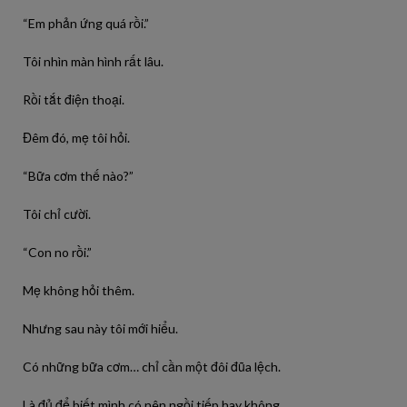
“Em phản ứng quá rồi.”
Tôi nhìn màn hình rất lâu.
Rồi tắt điện thoại.
Đêm đó, mẹ tôi hỏi.
“Bữa cơm thế nào?”
Tôi chỉ cười.
“Con no rồi.”
Mẹ không hỏi thêm.
Nhưng sau này tôi mới hiểu.
Có những bữa cơm… chỉ cần một đôi đũa lệch.
Là đủ để biết mình có nên ngồi tiếp hay không.