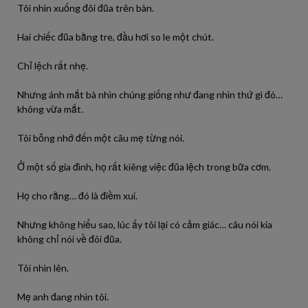
Tôi nhìn xuống đôi đũa trên bàn.
Hai chiếc đũa bằng tre, đầu hơi so le một chút.
Chỉ lệch rất nhẹ.
Nhưng ánh mắt bà nhìn chúng giống như đang nhìn thứ gì đó…
không vừa mắt.
Tôi bỗng nhớ đến một câu mẹ từng nói.
Ở một số gia đình, họ rất kiêng việc đũa lệch trong bữa cơm.
Họ cho rằng… đó là điềm xui.
Nhưng không hiểu sao, lúc ấy tôi lại có cảm giác… câu nói kia
không chỉ nói về đôi đũa.
Tôi nhìn lên.
Mẹ anh đang nhìn tôi.