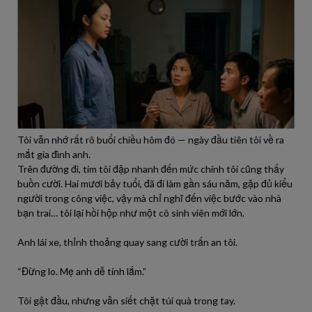
Tôi vẫn nhớ rất rõ buổi chiều hôm đó — ngày đầu tiên tôi về ra
mắt gia đình anh.
Trên đường đi, tim tôi đập nhanh đến mức chính tôi cũng thấy
buồn cười. Hai mươi bảy tuổi, đã đi làm gần sáu năm, gặp đủ kiểu
người trong công việc, vậy mà chỉ nghĩ đến việc bước vào nhà
bạn trai… tôi lại hồi hộp như một cô sinh viên mới lớn.
Anh lái xe, thỉnh thoảng quay sang cười trấn an tôi.
“Đừng lo. Mẹ anh dễ tính lắm.”
Tôi gật đầu, nhưng vẫn siết chặt túi quà trong tay.