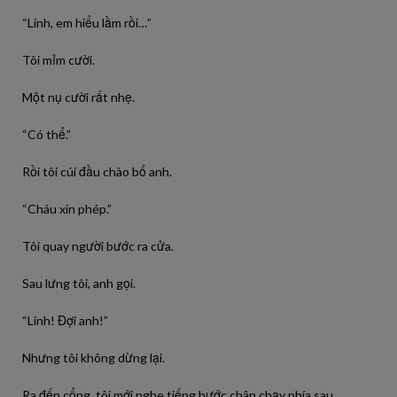
“Linh, em hiểu lầm rồi…”
Tôi mỉm cười.
Một nụ cười rất nhẹ.
“Có thể.”
Rồi tôi cúi đầu chào bố anh.
“Cháu xin phép.”
Tôi quay người bước ra cửa.
Sau lưng tôi, anh gọi.
“Linh! Đợi anh!”
Nhưng tôi không dừng lại.
Ra đến cổng, tôi mới nghe tiếng bước chân chạy phía sau.