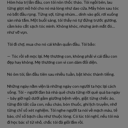
Hôm hóa trị lần đầu, con tôi nôn thốc tháo. Tôi ngồi bên, lau
từng giọt mồ hôi cho nó mà lòng như dao cứa. Mấy hôm sau tóc
nó bắt đầu rụng. Từng sợi, từng nhúm… dính vào gối, rơi xuống
sàn nhà tắm. Một buổi sáng, tôi thấy nó tự đứng trước gương,
cầm kéo cắt sạch tóc mình. Không khóc, nhưng ánh mắt đó…
như vỡ vụn.
Tôi đi chợ, mua cho nó cái khăn quấn đầu. Tôi bảo:
— Tóc rồi sẽ mọc lại. Mẹ thương con, không phải vì cái đầu con
đẹp hay không. Mẹ thương con vì con dám đối diện.
Nó ôm tôi, lần đầu tiên sau nhiều tuần, bật khóc thành tiếng.
Những ngày nằm viện là những ngày con người ta học lại cách
sống. Tôi – người đàn bà nhà quê chưa từng rời quê quá ba ngày
– bây giờ ngủ dưới gầm giường bệnh viện, giặt từng chiếc áo,
từng đôi tất của con, nấu cháo, bón thuốc, ghi lịch truyền, nhớ
từng chỉ số xét nghiệm. Tôi nghe người ta nói về mạch máu, tế
bào, chỉ số bạch cầu như thuộc lòng. Có lúc tôi nghĩ, nếu tôi mà
đi học bác sĩ từ nhỏ, chắc tôi đã giỏi lắm rồi.