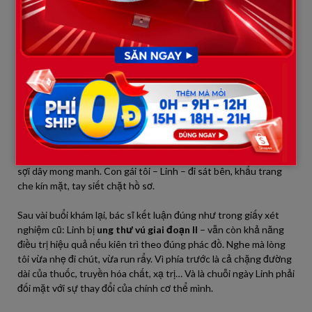
Sau bữa sáng, tôi kéo tay con, giọng dứt khoát:
— Mai mẹ con mình lên Hà Nội. Còn sống là còn hi vọng. Mẹ
không để con trốn nữa.
Nó nhìn tôi, đôi mắt đỏ hoe nhưng gật đầu.
— Dạ.
Một tuần sau, chúng tôi có mặt tại Bệnh viện K. Lần đầu tôi
bước vào một nơi như thế, đông đúc, ngột ngạt và đầy âm thanh
mệt mỏi. Người nào cũng có ánh mắt như đang cố nắm lấy một
sợi dây mong manh. Con gái tôi – Linh – đi sát bên, khẩu trang
che kín mặt, tay siết chặt hồ sơ.
Sau vài buổi khám lại, bác sĩ kết luận đúng như trong giấy xét
nghiệm cũ: Linh bị
ung thư vú giai đoạn II
– vẫn còn khả năng
điều trị hiệu quả nếu kiên trì theo đúng phác đồ. Nghe mà lòng
tôi vừa nhẹ đi chút, vừa run rẩy. Vì phía trước là cả chặng đường
dài của thuốc, truyền hóa chất, xạ trị… Và là chuỗi ngày Linh phải
đối mặt với sự thay đổi của chính cơ thể mình.