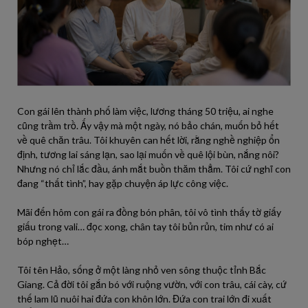
Con gái lên thành phố làm việc, lương tháng 50 triệu, ai nghe
cũng trầm trồ. Ấy vậy mà một ngày, nó bảo chán, muốn bỏ hết
về quê chăn trâu. Tôi khuyên can hết lời, rằng nghề nghiệp ổn
định, tương lai sáng lạn, sao lại muốn về quê lội bùn, nắng nôi?
Nhưng nó chỉ lắc đầu, ánh mắt buồn thăm thẳm. Tôi cứ nghĩ con
đang “thất tình”, hay gặp chuyện áp lực công việc.
Mãi đến hôm con gái ra đồng bón phân, tôi vô tình thấy tờ giấy
giấu trong vali… đọc xong, chân tay tôi bủn rủn, tim như có ai
bóp nghẹt…
Tôi tên Hảo, sống ở một làng nhỏ ven sông thuộc tỉnh Bắc
Giang. Cả đời tôi gắn bó với ruộng vườn, với con trâu, cái cày, cứ
thế lam lũ nuôi hai đứa con khôn lớn. Đứa con trai lớn đi xuất