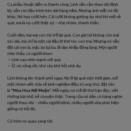
Ca phẫu thuật diễn ra thành công. Linh vẫn cần theo dõi định
kỳ, vẫn còn liệu trình kéo dài hàng năm. Nhưng ánh mắt nó đã
khác. Nó hay cười hơn. Cái cười không gượng ép như khi mới về
quê, mà là nụ cười thật sự – nhẹ nhõm, thanh thản.
Cuối năm, hai mẹ con tôi trở lại quê. Con gái tôi không còn mái
tóc dài, mà chỉ là một cái đầu lơ thơ tóc con trai. Nhưng nó vẫn
đội cái nón lá, mặc áo bà ba, đi dạo khắp đồng làng. Mọi người
nhìn thấy, có người khen:
— Linh nay nhìn mạnh mẽ quá.
— Ừ, nó sống rồi, như cây khô hồi sinh ấy.
Linh không lên thành phố ngay. Nó ở lại quê một thời gian, mở
một nhóm viết chia sẻ kinh nghiệm điều trị ung thư, đặt tên
là
“Mùa Hoa Nở Muộn”
. Mỗi ngày, nó trả lời thư bạn đọc, viết
những bài nhỏ, kể chuyện thật. Trang của nó dần có hàng nghìn
người theo dõi – nhiều người bệnh, nhiều người vừa phát hiện
giống nó hồi đó.
Có hôm nó quay sang tôi: