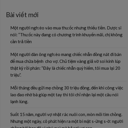
Bài viết mới
Một người ngh:èo vào mua thu:ốc nhưng thiếu tiền. Dược sĩ
nói: “Thu:ốc này đang có chương trình khuyến mãi, chị không
cần trả tiền
Một người đàn ông ngh:èo mang chiếc nhẫn đồng nát đi bán
để mua chữa bệnh cho vợ. Chủ tiệm vàng giả vờ soi kính lúp
thật kỹ rồi phán: “Đây là chiếc nhẫn quý hiếm, tôi mua lại 20
triệu”.
Mỗi tháng đều gửi mẹ chồng 30 triệu đồng, đến khi công việc
lao đao nhờ bà giúp một tay thì tôi chỉ nhận lại một câu nói
lạnh lùng.
Suốt 15 năm, người vợ nhặt rác nuôi con, mòn mỏi tìm chồng.
Nhưng một ngày, cô phát hiện ra một bí mật s-ững s-ờ: người