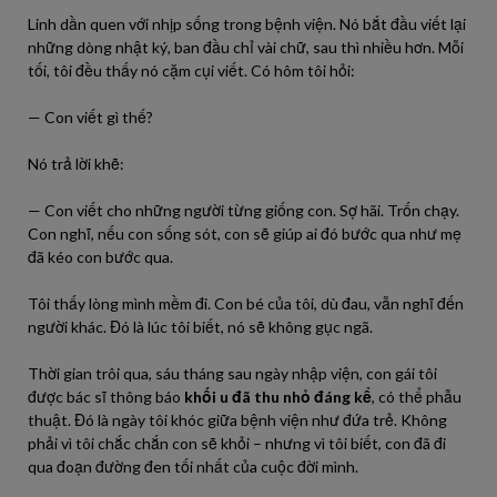
Linh dần quen với nhịp sống trong bệnh viện. Nó bắt đầu viết lại
những dòng nhật ký, ban đầu chỉ vài chữ, sau thì nhiều hơn. Mỗi
tối, tôi đều thấy nó cặm cụi viết. Có hôm tôi hỏi:
— Con viết gì thế?
Nó trả lời khẽ:
— Con viết cho những người từng giống con. Sợ hãi. Trốn chạy.
Con nghĩ, nếu con sống sót, con sẽ giúp ai đó bước qua như mẹ
đã kéo con bước qua.
Tôi thấy lòng mình mềm đi. Con bé của tôi, dù đau, vẫn nghĩ đến
người khác. Đó là lúc tôi biết, nó sẽ không gục ngã.
Thời gian trôi qua, sáu tháng sau ngày nhập viện, con gái tôi
được bác sĩ thông báo
khối u đã thu nhỏ đáng kể
, có thể phẫu
thuật. Đó là ngày tôi khóc giữa bệnh viện như đứa trẻ. Không
phải vì tôi chắc chắn con sẽ khỏi – nhưng vì tôi biết, con đã đi
qua đoạn đường đen tối nhất của cuộc đời mình.