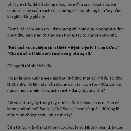
về. Nghĩ chắc để đồ không dùng, tôi mở ra xem. Quần áo, vài
cuốn sổ, mấy cuốn sách cũ… nhưng có một phong bì trắng nằm
lẫn giữa đống giấy tờ.
Tò mò, tôi cầm lên xem – định bụng chỉ nhìn qua. Nhưng vừa đọc
dòng đầu tiên trên tờ giấy bên trong, tay tôi run lên bần bật.
“Kết quả xét nghiệm sinh thiết – Bệnh viện K Trung ương.”
“Chẩn đoán: U biểu mô tuyến vú giai đoạn II.”
Cả người tôi như hóa đá.
Tôi phải ngồi xuống mép giường, thở dốc. Mắt tôi mờ đi. Tôi đọc
lại lần nữa, rồi lần nữa, vẫn không dám tin. Con tôi – đứa con gái
ngoan ngoãn, hiền lành, mạnh mẽ – đang bị… ung thư?
Tôi vò nát tờ giấy trong tay, nước mắt thi nhau chảy ra. Sao nó
không nói với tôi? Sao lại giấu? Sao lại chọn về quê – để lặng lẽ
một mình chống chọi… như thế này?
Đến tối, tôi giả vờ như không có chuyện gì. Nhưng nhìn thấy con