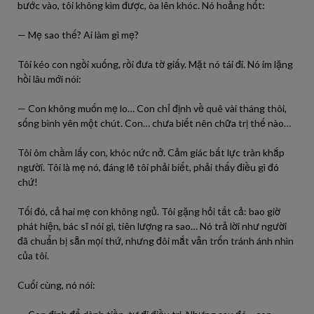
bước vào, tôi không kìm được, òa lên khóc. Nó hoảng hốt:
— Mẹ sao thế? Ai làm gì mẹ?
Tôi kéo con ngồi xuống, rồi đưa tờ giấy. Mặt nó tái đi. Nó im lặng
hồi lâu mới nói:
— Con không muốn mẹ lo… Con chỉ định về quê vài tháng thôi,
sống bình yên một chút. Con… chưa biết nên chữa trị thế nào…
Tôi ôm chầm lấy con, khóc nức nở. Cảm giác bất lực tràn khắp
người. Tôi là mẹ nó, đáng lẽ tôi phải biết, phải thấy điều gì đó
chứ!
Tối đó, cả hai mẹ con không ngủ. Tôi gặng hỏi tất cả: bao giờ
phát hiện, bác sĩ nói gì, tiên lượng ra sao… Nó trả lời như người
đã chuẩn bị sẵn mọi thứ, nhưng đôi mắt vẫn trốn tránh ánh nhìn
của tôi.
Cuối cùng, nó nói: