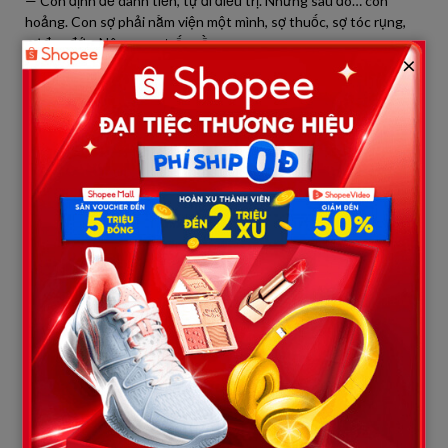
— Con định để dành tiền, tự đi điều trị. Nhưng sau đó… con
hoảng. Con sợ phải nằm viện một mình, sợ thuốc, sợ tóc rụng,
sợ đau đớn. Nên con… trốn về.
×
Tôi nắm tay nó, thì thầm:
— Mẹ sẽ đi cùng con. Dù có thế nào, con không được trốn nữa.
Mẹ ở đây. Cả đời mẹ sống sót qua mùa đói, qua chiến tranh, giờ
mẹ sẽ không để con một mình chiến đấu đâu.
Nó bật khóc.
Tôi ngồi nhìn con ngủ thiếp đi trong lòng. Bên ngoài, tiếng ếch
nhái râm ran, hương lúa non tràn vào căn phòng nhỏ. Nhưng
trong lòng tôi là cơn bão lớn chưa từng có. Mai, tôi sẽ đưa nó trở
lại Hà Nội. Cuộc chiến thật sự mới bắt đầu…
Sáng hôm sau, tôi dậy từ tinh mơ. Cơm nước chưa nấu, áo quần
chưa gấp, mà đầu óc tôi đã quay cuồng với hàng trăm câu hỏi: Đi
viện nào? Có người quen nào ở Hà Nội không? Bảo hiểm ra sao?
Tiền bạc thì chắc chắn thiếu… Nhưng tôi không để con gái biết.
Tôi không muốn nó thấy mẹ mình cũng hoảng sợ.