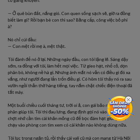
cố gắng khuyên:
— Ở quê bùn đất, nắng gió. Con quen sống sạch sẽ, giờ ra đồng
biết làm gì? Rồi bạn bè con thì sao? Bằng cấp, công việc bỏ phí
à?
Nó chỉ cúi đầu:
— Con mệt rồi mẹ à, mệt thật.
Tôi đành để nó ở lại. Những ngày đầu, con tôi lặng lẽ. Sáng dậy
sớm, ra đồng với tôi, làm hết mọi việc. Từ gieo hạt, nhổ cỏ, dọn
phân bò, không nề hà gì. Nhưng ánh mắt nó vẫn có điều gì đó xa
vắng, như người đang lẩn trốn điều gì. Có hôm tôi thấy nó ra sau
vườn ngồi thẫn thờ hàng tiếng, tay nắm chặt chiếc điện thoại đã
tắt máy.
Một buổi chiều cuối tháng tư, trời oi ả, con gái bảo ra đồng bón
phân giúp tôi. Tôi thì đau lưng, đang định gọi nó vào nghỉ, thì
chợt nhớ cần tìm cái khăn mỏng cũ để bọc đám hạt giống. Tôi
chạy vào phòng con tìm xem có cái khăn nào không dùng nữa.
Tôi lục trong ngăn tủ, rồi thấy cái vali cũ mà con mang từ Hà Nội