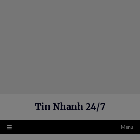
Skip
to
content
Tin Nhanh 24/7
Menu