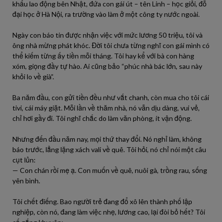
khẩu lao động bên Nhật, đứa con gái út – tên Linh – học giỏi, đỗ
đại học ở Hà Nội, ra trường vào làm ở một công ty nước ngoài.
Ngày con báo tin được nhận việc với mức lương 50 triệu, tôi và
ông nhà mừng phát khóc. Đời tôi chưa từng nghĩ con gái mình có
thể kiếm từng ấy tiền mỗi tháng. Tôi hay kể với bà con hàng
xóm, giọng đầy tự hào. Ai cũng bảo “phúc nhà bác lớn, sau này
khỏi lo về già”.
Ba năm đầu, con gửi tiền đều như vắt chanh, còn mua cho tôi cái
tivi, cái máy giặt. Mỗi lần về thăm nhà, nó vẫn dịu dàng, vui vẻ,
chỉ hơi gầy đi. Tôi nghĩ chắc do làm văn phòng, ít vận động.
Nhưng đến đầu năm nay, mọi thứ thay đổi. Nó nghỉ làm, không
báo trước, lẳng lặng xách vali về quê. Tôi hỏi, nó chỉ nói một câu
cụt lủn:
— Con chán rồi mẹ ạ. Con muốn về quê, nuôi gà, trồng rau, sống
yên bình.
Tôi chết điếng. Bao người trẻ đang đổ xô lên thành phố lập
nghiệp, còn nó, đang làm việc nhẹ, lương cao, lại đòi bỏ hết? Tôi