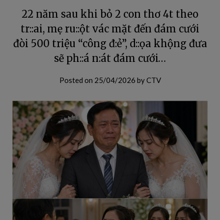
22 năm sau khi bỏ 2 con thơ 4t theo
tr::ai, mẹ ru::ột vác mặt đến đám cưới
đòi 500 triệu “công đ:ẻ”, d::ọa khộng đưa
sẽ ph::á n:át đám cưới…
Posted on
25/04/2026
by
CTV