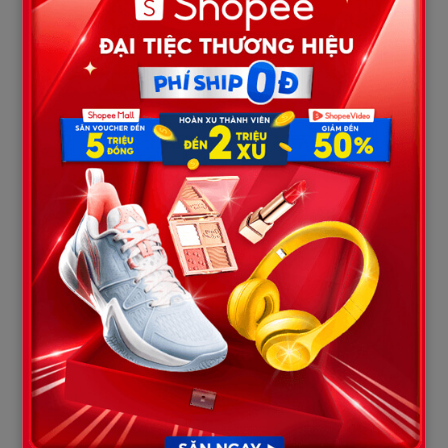
Không khí chùng xuống, căng thẳng tột độ. Bố mẹ chồng của
Mai và Lan cau mày, chưa hiểu chuyện gì xảy ra. Ông Minh run
rẩy bước lên, định nói gì đó để xoa dịu tình hình, để bảo vệ danh
dự cho con.
Nhưng Mai và Lan đã nắm chặt tay bố, giữ ông lại. Hai cô gái nhìn
nhau, gật đầu, rồi cùng bước lên phía trước, đối mặt với người
đàn bà đang hùng hổ kia. Không một giọt nước mắt, ánh mắt họ
sắc lạnh và kiên định. Mai cầm micro, giọng cô vang lên đanh
thép, rõ ràng từng từ: – “Bà vừa nói đến hai chữ “mẹ ruột” sao?
Bà nói đến công “mang nặng đẻ đau” sao”? Bà Hạnh vênh mặt: –
“Chứ sao! Không có tao đẻ ra thì làm gì có chúng mày đứng đây
mà mặc váy cô dâu”.
Lan tiếp lời, giọng cô nghẹn ngào nhưng đầy phẫn nộ: – “Đúng,
bà có công sinh, nhưng bà không có công dưỡng. Bà hãy nhớ lại
đi, 22 năm trước, ai là người dứt áo bỏ lại hai chị em con cùng bố
đang ốm đau để bước lên ô tô theo người đàn ông lạ? Ngày đó,
chị em tôi mới 4 tuổi, chạy theo xe bà đến mức ngã trầy xước cả
mặt mũi, bà có ngoái lại nhìn một lần không”?