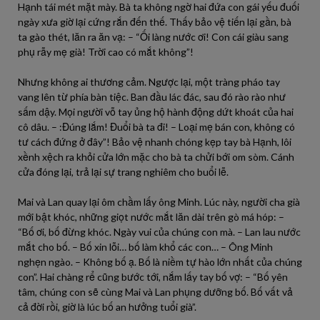
Hạnh tái mét mặt mày. Bà ta không ngờ hai đứa con gái yếu đuối
ngày xưa giờ lại cứng rắn đến thế. Thấy bảo vệ tiến lại gần, bà
ta gào thét, lăn ra ăn vạ: – “Ối làng nước ơi! Con cái giàu sang
phụ rẫy mẹ già! Trời cao có mắt không”!
Nhưng không ai thương cảm. Ngược lại, một tràng pháo tay
vang lên từ phía bàn tiệc. Ban đầu lác đác, sau đó rào rào như
sấm dậy. Mọi người vỗ tay ủng hộ hành động dứt khoát của hai
cô dâu. – :Đúng lắm! Đuổi bà ta đi! – Loại mẹ bán con, không có
tư cách đứng ở đây”! Bảo vệ nhanh chóng kẹp tay bà Hạnh, lôi
xềnh xệch ra khỏi cửa lớn mặc cho bà ta chửi bới om sòm. Cánh
cửa đóng lại, trả lại sự trang nghiêm cho buổi lễ.
Mai và Lan quay lại ôm chầm lấy ông Minh. Lúc này, người cha già
mới bật khóc, những giọt nước mắt lăn dài trên gò má hóp: –
“Bố ơi, bố đừng khóc. Ngày vui của chúng con mà. – Lan lau nước
mắt cho bố. – Bố xin lỗi… bố làm khổ các con… – Ông Minh
nghẹn ngào. – Không bố ạ. Bố là niềm tự hào lớn nhất của chúng
con”. Hai chàng rể cũng bước tới, nắm lấy tay bố vợ: – “Bố yên
tâm, chúng con sẽ cùng Mai và Lan phụng dưỡng bố. Bố vất vả
cả đời rồi, giờ là lúc bố an hưởng tuổi già”.