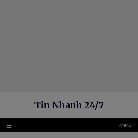
Skip
to
content
Tin Nhanh 24/7
Menu