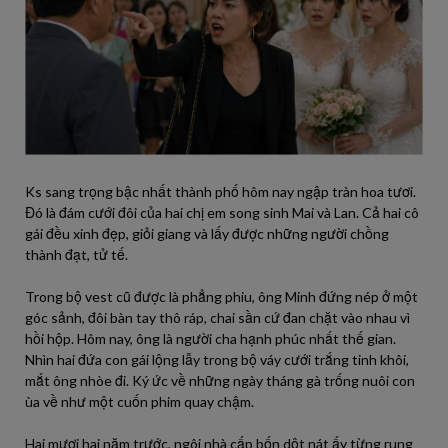
Ks sang trọng bậc nhất thành phố hôm nay ngập tràn hoa tươi.
Đó là đám cưới đôi của hai chị em song sinh Mai và Lan. Cả hai cô
gái đều xinh đẹp, giỏi giang và lấy được những người chồng
thành đạt, tử tế.
Trong bộ vest cũ được là phẳng phiu, ông Minh đứng nép ở một
góc sảnh, đôi bàn tay thô ráp, chai sần cứ đan chặt vào nhau vì
hồi hộp. Hôm nay, ông là người cha hạnh phúc nhất thế gian.
Nhìn hai đứa con gái lộng lẫy trong bộ váy cưới trắng tinh khôi,
mắt ông nhòe đi. Ký ức về những ngày tháng gà trống nuôi con
ùa về như một cuốn phim quay chậm.
Hai mươi hai năm trước, ngôi nhà cấp bốn dột nát ấy từng rung