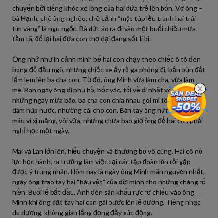
chuyển bởi tiếng khóc xé lòng của hai đứa trẻ lên bốn. Vợ ông –
bà Hạnh, chê ông nghèo, chê cảnh “một túp lều tranh hai trái
tim vàng” là ngu ngốc. Bà dứt áo ra đi vào một buổi chiều mưa
tầm tã, để lại hai đứa con thơ dại đang sốt li bì.
Ông nhớ như in cảnh mình bế hai con chạy theo chiếc ô tô đen
bóng đỗ đầu ngõ, nhưng chiếc xe ấy rồ ga phóng đi, bắn bùn đất
lấm lem lên ba cha con. Từ đó, ông Minh vừa làm cha, vừa làm
mẹ. Ban ngày ông đi phụ hồ, bốc vác, tối về đi nhặt ve chai. Có
những ngày mưa bão, ba cha con chia nhau gói mì tôm, ông chỉ
dám húp nước, nhường cái cho con. Bàn tay ông nứt nẻ, chảy
máu vì xi măng, vôi vữa, nhưng chưa bao giờ ông để hai con phải
nghỉ học một ngày.
Mai và Lan lớn lên, hiểu chuyện và thương bố vô cùng. Hai cô nỗ
lực học hành, ra trường làm việc tại các tập đoàn lớn rồi gặp
được ý trung nhân. Hôm nay là ngày ông Minh mãn nguyện nhất,
ngày ông trao tay hai “báu vật” của đời mình cho những chàng rể
hiền. Buổi lễ bắt đầu. Ánh đèn sân khấu rực rỡ chiếu vào ông
Minh khi ông dắt tay hai con gái bước lên lễ đường. Tiếng nhạc
du dương, không gian lắng đọng đầy xúc động.