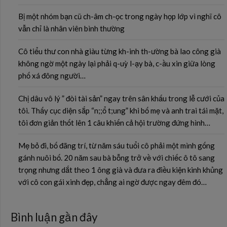
Bị một nhóm bạn cũ ch-âm ch-ọc trong ngày họp lớp vì nghĩ cô
vẫn chỉ là nhân viên bình thường
Cô tiểu thư con nhà giàu từng kh-inh th-ường bà lao công già
không ngờ một ngày lại phải q-uỳ l-ạy bà, c-ầu xin giữa lòng
phố xá đông người…
Chị dâu vô lý ” đòi tài sản” ngay trên sân khấu trong lễ cưới của
tôi. Thấy cục diện sắp “n;;ổ t;ung” khi bố mẹ và anh trai tái mặt,
tôi đơn giản thốt lên 1 câu khiến cả hội trường đứng hình…
Mẹ bỏ đi, bố đãng trí, từ năm sáu tuổi cô phải một mình gống
gánh nuôi bố. 20 năm sau bà bỗng trở về với chiếc ô tô sang
trọng nhưng dắt theo 1 ông già và đưa ra điều kiện kinh khủng
với cô con gái xinh đẹp, chẳng ai ngờ được ngay đêm đó…
Bình luận gần đây