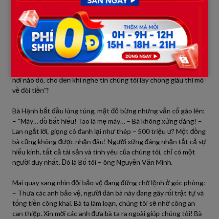
Cả hội trường im phăng phắc. Những vị khách bắt đầu nhìn bà
Hạnh với ánh mắt khinh bỉ. Mai tiếp tục, hướng tay về phía ông
Minh: – “Khi chúng tôi đói, bố là người nhịn ăn nhường cơm. Khi
chúng tôi sốt, bố là người thức trắng đêm chườm khăn. Khi
chúng tôi đỗ đại học, bố là người bán đi chiếc xe máy cà tàng duy
nhất để đóng học phí. Trong suốt 22 năm qua, bà ở đâu? Bà có
biết con mình sống chết ra sao không? Hay bà đang vui vẻ ở một
nơi nào đó, cho đến khi nghe tin chúng tôi lấy chồng giàu thì mò
về đòi tiền”?
Bà Hạnh bắt đầu lúng túng, mặt đỏ bừng nhưng vẫn cố gào lên:
– “Mày… đồ bất hiếu! Tao là mẹ mày… – Bà không xứng đáng! –
Lan ngắt lời, giọng cô đanh lại như thép – 500 triệu ư? Một đồng
bà cũng không được nhận đâu! Người xứng đáng nhận tất cả sự
hiếu kính, tất cả tài sản và tình yêu của chúng tôi, chỉ có một
người duy nhất. Đó là Bố tôi – ông Nguyễn Văn Minh.
Mai quay sang nhìn đội bảo vệ đang đứng chờ lệnh ở góc phòng:
– Thưa các anh bảo vệ, người đàn bà này đang gây rối trật tự và
tống tiền công khai. Bà ta làm loạn, chúng tôi sẽ nhờ công an
can thiệp. Xin mời các anh đưa bà ta ra ngoài giúp chúng tôi! Bà