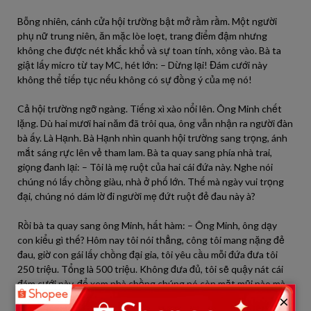
Bỗng nhiên, cánh cửa hội trường bật mở rầm rầm. Một người
phụ nữ trung niên, ăn mặc lòe loẹt, trang điểm đậm nhưng
không che được nét khắc khổ và sự toan tính, xông vào. Bà ta
giật lấy micro từ tay MC, hét lớn: – Dừng lại! Đám cưới này
không thể tiếp tục nếu không có sự đồng ý của mẹ nó!
Cả hội trường ngỡ ngàng. Tiếng xì xào nổi lên. Ông Minh chết
lặng. Dù hai mươi hai năm đã trôi qua, ông vẫn nhận ra người đàn
bà ấy. Là Hạnh. Bà Hạnh nhìn quanh hội trường sang trọng, ánh
mắt sáng rực lên vẻ tham lam. Bà ta quay sang phía nhà trai,
giọng đanh lại: – Tôi là mẹ ruột của hai cái đứa này. Nghe nói
chúng nó lấy chồng giàu, nhà ở phố lớn. Thế mà ngày vui trọng
đại, chúng nó dám lờ đi người mẹ đứt ruột đẻ đau này à?
Rồi bà ta quay sang ông Minh, hất hàm: – Ông Minh, ông dạy
con kiểu gì thế? Hôm nay tôi nói thẳng, công tôi mang nặng đẻ
đau, giờ con gái lấy chồng đại gia, tôi yêu cầu mỗi đứa đưa tôi
250 triệu. Tổng là 500 triệu. Không đưa đủ, tôi sẽ quậy nát cái
đám cưới này, để xem nhà chồng chúng nó còn mặt mũi nào mà
×
nhìn thiên hạ!