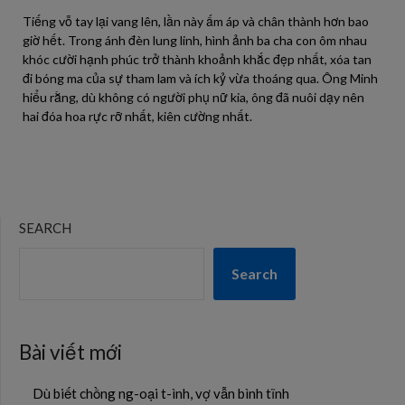
Tiếng vỗ tay lại vang lên, lần này ấm áp và chân thành hơn bao
giờ hết. Trong ánh đèn lung linh, hình ảnh ba cha con ôm nhau
khóc cười hạnh phúc trở thành khoảnh khắc đẹp nhất, xóa tan
đi bóng ma của sự tham lam và ích kỷ vừa thoáng qua. Ông Minh
hiểu rằng, dù không có người phụ nữ kia, ông đã nuôi dạy nên
hai đóa hoa rực rỡ nhất, kiên cường nhất.
SEARCH
Search
Bài viết mới
Dù biết chồng ng-oại t-ình, vợ vẫn bình tĩnh