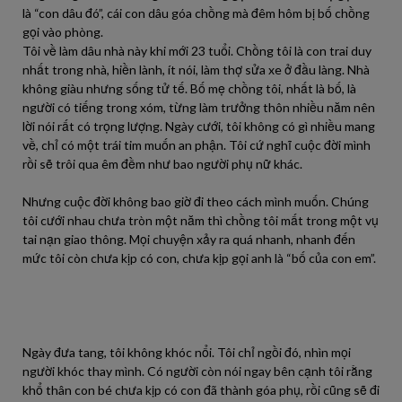
là “con dâu đó”, cái con dâu góa chồng mà đêm hôm bị bố chồng
gọi vào phòng.
Tôi về làm dâu nhà này khi mới 23 tuổi. Chồng tôi là con trai duy
nhất trong nhà, hiền lành, ít nói, làm thợ sửa xe ở đầu làng. Nhà
không giàu nhưng sống tử tế. Bố mẹ chồng tôi, nhất là bố, là
người có tiếng trong xóm, từng làm trưởng thôn nhiều năm nên
lời nói rất có trọng lượng. Ngày cưới, tôi không có gì nhiều mang
về, chỉ có một trái tim muốn an phận. Tôi cứ nghĩ cuộc đời mình
rồi sẽ trôi qua êm đềm như bao người phụ nữ khác.
Nhưng cuộc đời không bao giờ đi theo cách mình muốn. Chúng
tôi cưới nhau chưa tròn một năm thì chồng tôi mất trong một vụ
tai nạn giao thông. Mọi chuyện xảy ra quá nhanh, nhanh đến
mức tôi còn chưa kịp có con, chưa kịp gọi anh là “bố của con em”.
Ngày đưa tang, tôi không khóc nổi. Tôi chỉ ngồi đó, nhìn mọi
người khóc thay mình. Có người còn nói ngay bên cạnh tôi rằng
khổ thân con bé chưa kịp có con đã thành góa phụ, rồi cũng sẽ đi