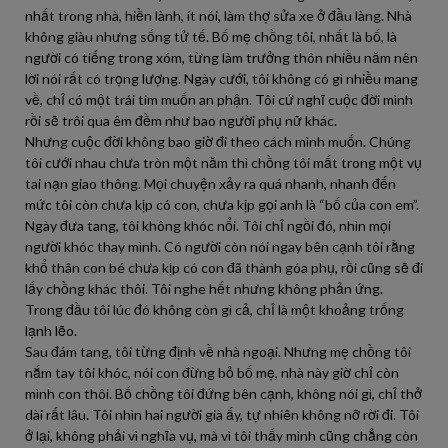
nhất trong nhà, hiền lành, ít nói, làm thợ sửa xe ở đầu làng. Nhà
không giàu nhưng sống tử tế. Bố mẹ chồng tôi, nhất là bố, là
người có tiếng trong xóm, từng làm trưởng thôn nhiều năm nên
lời nói rất có trọng lượng. Ngày cưới, tôi không có gì nhiều mang
về, chỉ có một trái tim muốn an phận. Tôi cứ nghĩ cuộc đời mình
rồi sẽ trôi qua êm đềm như bao người phụ nữ khác.
Nhưng cuộc đời không bao giờ đi theo cách mình muốn. Chúng
tôi cưới nhau chưa tròn một năm thì chồng tôi mất trong một vụ
tai nạn giao thông. Mọi chuyện xảy ra quá nhanh, nhanh đến
mức tôi còn chưa kịp có con, chưa kịp gọi anh là “bố của con em”.
Ngày đưa tang, tôi không khóc nổi. Tôi chỉ ngồi đó, nhìn mọi
người khóc thay mình. Có người còn nói ngay bên cạnh tôi rằng
khổ thân con bé chưa kịp có con đã thành góa phụ, rồi cũng sẽ đi
lấy chồng khác thôi. Tôi nghe hết nhưng không phản ứng.
Trong đầu tôi lúc đó không còn gì cả, chỉ là một khoảng trống
lạnh lẽo.
Sau đám tang, tôi từng định về nhà ngoại. Nhưng mẹ chồng tôi
nắm tay tôi khóc, nói con đừng bỏ bố mẹ, nhà này giờ chỉ còn
mình con thôi. Bố chồng tôi đứng bên cạnh, không nói gì, chỉ thở
dài rất lâu. Tôi nhìn hai người già ấy, tự nhiên không nỡ rời đi. Tôi
ở lại, không phải vì nghĩa vụ, mà vì tôi thấy mình cũng chẳng còn