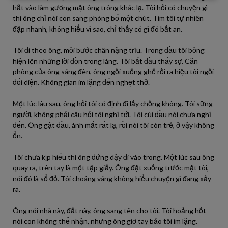
hắt vào làm gương mặt ông trông khác lạ. Tôi hỏi có chuyện gì
thì ông chỉ nói con sang phòng bố một chút. Tim tôi tự nhiên
đập nhanh, không hiểu vì sao, chỉ thấy có gì đó bất an.
Tôi đi theo ông, mỗi bước chân nặng trĩu. Trong đầu tôi bỗng
hiện lên những lời đồn trong làng. Tôi bắt đầu thấy sợ. Căn
phòng của ông sáng đèn, ông ngồi xuống ghế rồi ra hiệu tôi ngồi
đối diện. Không gian im lặng đến nghẹt thở.
Một lúc lâu sau, ông hỏi tôi có định đi lấy chồng không. Tôi sững
người, không phải câu hỏi tôi nghĩ tới. Tôi cúi đầu nói chưa nghĩ
đến. Ông gật đầu, ánh mắt rất lạ, rồi nói tôi còn trẻ, ở vậy không
ổn.
Tôi chưa kịp hiểu thì ông đứng dậy đi vào trong. Một lúc sau ông
quay ra, trên tay là một tập giấy. Ông đặt xuống trước mặt tôi,
nói đó là sổ đỏ. Tôi choáng váng không hiểu chuyện gì đang xảy
ra.
Ông nói nhà này, đất này, ông sang tên cho tôi. Tôi hoảng hốt
nói con không thể nhận, nhưng ông giơ tay bảo tôi im lặng.