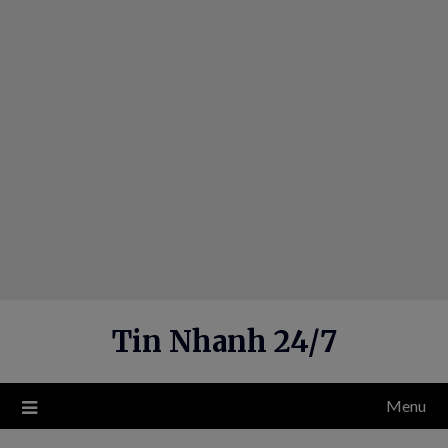
Skip
to
content
Tin Nhanh 24/7
Menu