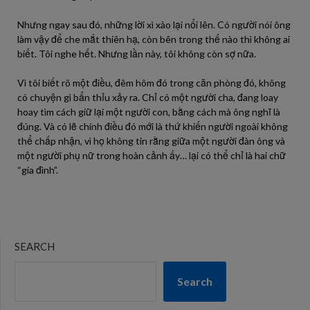
Nhưng ngay sau đó, những lời xì xào lại nổi lên. Có người nói ông
làm vậy để che mắt thiên hạ, còn bên trong thế nào thì không ai
biết. Tôi nghe hết. Nhưng lần này, tôi không còn sợ nữa.
Vì tôi biết rõ một điều, đêm hôm đó trong căn phòng đó, không
có chuyện gì bẩn thỉu xảy ra. Chỉ có một người cha, đang loay
hoay tìm cách giữ lại một người con, bằng cách mà ông nghĩ là
đúng. Và có lẽ chính điều đó mới là thứ khiến người ngoài không
thể chấp nhận, vì họ không tin rằng giữa một người đàn ông và
một người phụ nữ trong hoàn cảnh ấy… lại có thể chỉ là hai chữ
“gia đình”.
SEARCH
Search