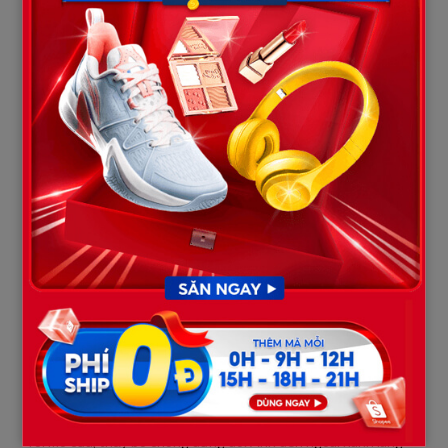
những câu hỏi rất đơn giản như con ăn chưa, làm ít thôi đừng
quá sức. Những câu hỏi nhỏ như vậy lại khiến tôi thấy ấm lòng.
Có lần tôi bị sốt, nằm liệt giường. Nửa đêm tỉnh dậy, tôi thấy cửa
mở hé, bố chồng đứng đó. Ông đặt bát cháo xuống bàn rồi nói
ăn đi rồi uống thuốc. Tôi hỏi sao bố chưa ngủ, ông chỉ lắc đầu
nói không ngủ được. Khoảnh khắc đó, tôi thấy ông không còn là
người đàn ông nghiêm khắc nữa, mà chỉ là một người cha vừa
mất con.
Thời gian trôi qua, ba tháng rồi sáu tháng, rồi một năm. Người
trong làng bắt đầu xì xào. Họ nói tôi còn trẻ, ở vậy sao được,
không có con lại càng dễ đi, không biết ông bà kia có giữ nổi
không. Tôi nghe hết, nhưng không nói gì.
Chỉ có một điều tôi không ngờ là mọi chuyện sẽ thay đổi vào một
đêm rất bình thường. Đêm đó trời yên, không mưa không gió.
Tôi đang ngủ thì nghe tiếng gõ cửa rất nhẹ. Tôi nhìn đồng hồ,
gần nửa đêm. Một giọng nói vang lên ngoài cửa, bảo con mở cửa
cho bố.
Tôi mở cửa, thấy bố chồng đứng đó. Ánh đèn ngoài hành lang