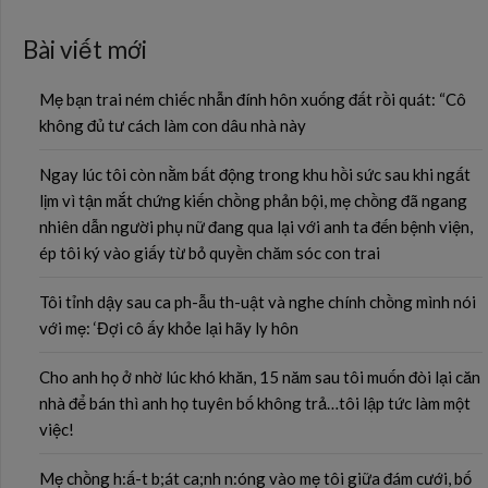
Bài viết mới
Mẹ bạn trai ném chiếc nhẫn đính hôn xuống đất rồi quát: “Cô
không đủ tư cách làm con dâu nhà này
Ngay lúc tôi còn nằm bất động trong khu hồi sức sau khi ngất
lịm vì tận mắt chứng kiến chồng phản bội, mẹ chồng đã ngang
nhiên dẫn người phụ nữ đang qua lại với anh ta đến bệnh viện,
ép tôi ký vào giấy từ bỏ quyền chăm sóc con trai
Tôi tỉnh dậy sau ca ph-ẫu th-uật và nghe chính chồng mình nói
với mẹ: ‘Đợi cô ấy khỏe lại hãy ly hôn
Cho anh họ ở nhờ lúc khó khăn, 15 năm sau tôi muốn đòi lại căn
nhà để bán thì anh họ tuyên bố không trả…tôi lập tức làm một
việc!
Mẹ chồng h:ấ-t b;át ca;nh n:óng vào mẹ tôi giữa đám cưới, bố