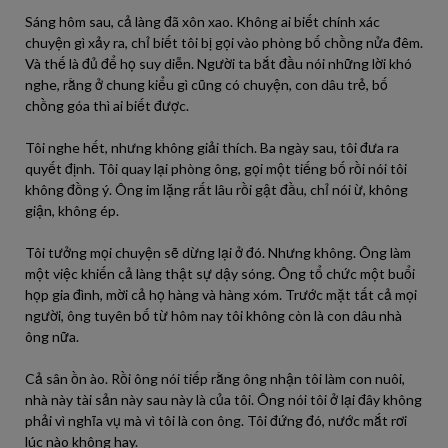
Sáng hôm sau, cả làng đã xôn xao. Không ai biết chính xác
chuyện gì xảy ra, chỉ biết tôi bị gọi vào phòng bố chồng nửa đêm.
Và thế là đủ để họ suy diễn. Người ta bắt đầu nói những lời khó
nghe, rằng ở chung kiểu gì cũng có chuyện, con dâu trẻ, bố
chồng góa thì ai biết được.
Tôi nghe hết, nhưng không giải thích. Ba ngày sau, tôi đưa ra
quyết định. Tôi quay lại phòng ông, gọi một tiếng bố rồi nói tôi
không đồng ý. Ông im lặng rất lâu rồi gật đầu, chỉ nói ừ, không
giận, không ép.
Tôi tưởng mọi chuyện sẽ dừng lại ở đó. Nhưng không. Ông làm
một việc khiến cả làng thật sự dậy sóng. Ông tổ chức một buổi
họp gia đình, mời cả họ hàng và hàng xóm. Trước mặt tất cả mọi
người, ông tuyên bố từ hôm nay tôi không còn là con dâu nhà
ông nữa.
Cả sân ồn ào. Rồi ông nói tiếp rằng ông nhận tôi làm con nuôi,
nhà này tài sản này sau này là của tôi. Ông nói tôi ở lại đây không
phải vì nghĩa vụ mà vì tôi là con ông. Tôi đứng đó, nước mắt rơi
lúc nào không hay.