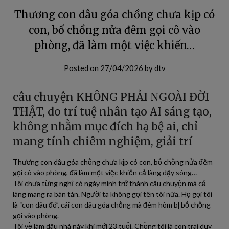
Thương con dâu góa chồng chưa kịp có
con, bố chồng nửa đêm gọi cô vào
phòng, đã làm một việc khiến…
Posted on
27/04/2026
by
dtv
câu chuyện KHÔNG PHẢI NGOÀI ĐỜI
THẬT, do trí tuệ nhân tạo AI sáng tạo,
không nhằm mục đích hạ bệ ai, chỉ
mang tính chiêm nghiệm, giải trí
Thương con dâu góa chồng chưa kịp có con, bố chồng nửa đêm
gọi cô vào phòng, đã làm một việc khiến cả làng dậy sóng…
Tôi chưa từng nghĩ có ngày mình trở thành câu chuyện mà cả
làng mang ra bàn tán. Người ta không gọi tên tôi nữa. Họ gọi tôi
là “con dâu đó”, cái con dâu góa chồng mà đêm hôm bị bố chồng
gọi vào phòng.
Tôi về làm dâu nhà này khi mới 23 tuổi. Chồng tôi là con trai duy