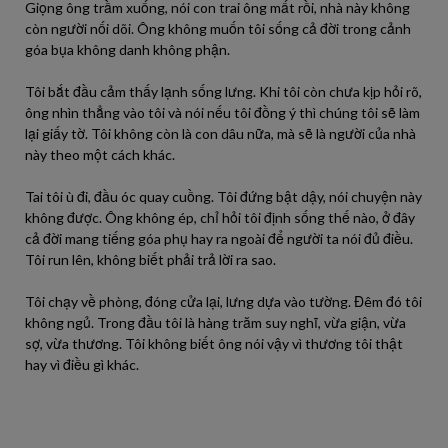
Giọng ông trầm xuống, nói con trai ông mất rồi, nhà này không
còn người nối dõi. Ông không muốn tôi sống cả đời trong cảnh
góa bụa không danh không phận.
Tôi bắt đầu cảm thấy lạnh sống lưng. Khi tôi còn chưa kịp hỏi rõ,
ông nhìn thẳng vào tôi và nói nếu tôi đồng ý thì chúng tôi sẽ làm
lại giấy tờ. Tôi không còn là con dâu nữa, mà sẽ là người của nhà
này theo một cách khác.
Tai tôi ù đi, đầu óc quay cuồng. Tôi đứng bật dậy, nói chuyện này
không được. Ông không ép, chỉ hỏi tôi định sống thế nào, ở đây
cả đời mang tiếng góa phụ hay ra ngoài để người ta nói đủ điều.
Tôi run lên, không biết phải trả lời ra sao.
Tôi chạy về phòng, đóng cửa lại, lưng dựa vào tường. Đêm đó tôi
không ngủ. Trong đầu tôi là hàng trăm suy nghĩ, vừa giận, vừa
sợ, vừa thương. Tôi không biết ông nói vậy vì thương tôi thật
hay vì điều gì khác.