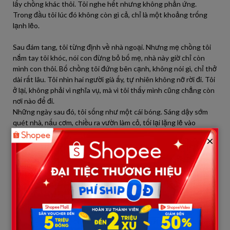
lấy chồng khác thôi. Tôi nghe hết nhưng không phản ứng.
Trong đầu tôi lúc đó không còn gì cả, chỉ là một khoảng trống
lạnh lẽo.
Sau đám tang, tôi từng định về nhà ngoại. Nhưng mẹ chồng tôi
nắm tay tôi khóc, nói con đừng bỏ bố mẹ, nhà này giờ chỉ còn
mình con thôi. Bố chồng tôi đứng bên cạnh, không nói gì, chỉ thở
dài rất lâu. Tôi nhìn hai người già ấy, tự nhiên không nỡ rời đi. Tôi
ở lại, không phải vì nghĩa vụ, mà vì tôi thấy mình cũng chẳng còn
nơi nào để đi.
Những ngày sau đó, tôi sống như một cái bóng. Sáng dậy sớm
quét nhà, nấu cơm, chiều ra vườn làm cỏ, tối lại lặng lẽ vào
phòng. Căn phòng trước đây có hai người, giờ chỉ còn mình tôi.
×
Có những đêm tôi nằm nhìn trần nhà đến sáng, không ngủ nổi,
không khóc nổi, chỉ thấy mình như đang tồn tại chứ không phải
đang sống.
Mẹ chồng tôi yếu dần sau cú sốc mất con, bà hay đau ốm, nằm
nhiều hơn ngồi. Bố chồng tôi thì vẫn vậy, ít nói nhưng làm gì
cũng gọn gàng. Có một điều tôi bắt đầu để ý là từ ngày chồng
tôi mất, ông quan tâm tôi hơn. Không phải kiểu soi mói, mà là