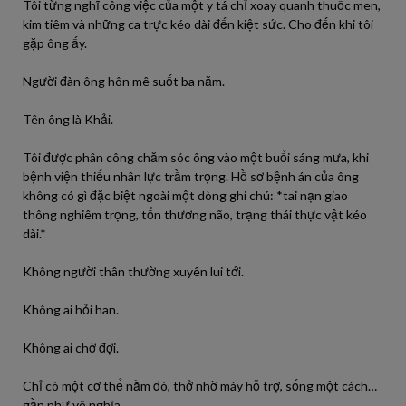
Tôi từng nghĩ công việc của một y tá chỉ xoay quanh thuốc men,
kim tiêm và những ca trực kéo dài đến kiệt sức. Cho đến khi tôi
gặp ông ấy.
Người đàn ông hôn mê suốt ba năm.
Tên ông là Khải.
Tôi được phân công chăm sóc ông vào một buổi sáng mưa, khi
bệnh viện thiếu nhân lực trầm trọng. Hồ sơ bệnh án của ông
không có gì đặc biệt ngoài một dòng ghi chú: *tai nạn giao
thông nghiêm trọng, tổn thương não, trạng thái thực vật kéo
dài.*
Không người thân thường xuyên lui tới.
Không ai hỏi han.
Không ai chờ đợi.
Chỉ có một cơ thể nằm đó, thở nhờ máy hỗ trợ, sống một cách…
gần như vô nghĩa.