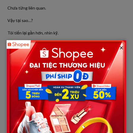
Chưa từng liên quan.
Vậy tại sao…?
Tôi tiến lại gần hơn, nhìn kỹ.
Không phải giống.
×
Mà là… giống đến từng chi tiết.
Ánh mắt.
Đường nét.
Nụ cười.
Tất cả.
Chỉ khác một điều.
Trong hình xăm, tôi… trông trẻ hơn.