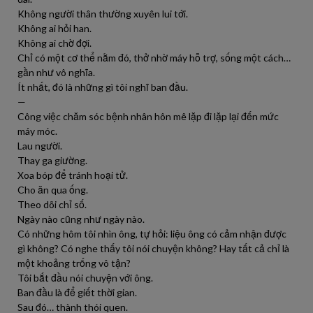
Không người thân thường xuyên lui tới.
Không ai hỏi han.
Không ai chờ đợi.
Chỉ có một cơ thể nằm đó, thở nhờ máy hỗ trợ, sống một cách…
gần như vô nghĩa.
Ít nhất, đó là những gì tôi nghĩ ban đầu.
—
Công việc chăm sóc bệnh nhân hôn mê lặp đi lặp lại đến mức
máy móc.
Lau người.
Thay ga giường.
Xoa bóp để tránh hoại tử.
Cho ăn qua ống.
Theo dõi chỉ số.
Ngày nào cũng như ngày nào.
Có những hôm tôi nhìn ông, tự hỏi: liệu ông có cảm nhận được
gì không? Có nghe thấy tôi nói chuyện không? Hay tất cả chỉ là
một khoảng trống vô tận?
Tôi bắt đầu nói chuyện với ông.
Ban đầu là để giết thời gian.
Sau đó… thành thói quen.