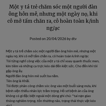
Một y tá trẻ chăm sóc một người đàn
ông hôn mê, nhưng một ngày nọ, khi
cô mở tấm chăn ra, cô hoàn toàn k/inh
ng/ạc
Posted on
20/04/2026
by
dtv
Một y tá trẻ chăm sóc một người đàn ông hôn mê, nhưng một
ngày nọ, khi cô mở tấm chăn ra, cô hoàn toàn k/inh ng/ạc
Tôi từng nghĩ công việc của một y tá chỉ xoay quanh thuốc men,
kim tiêm và những ca trực kéo dài đến kiệt sức. Cho đến khi tôi
gặp ông ấy.
Người đàn ông hôn mê suốt ba năm.
Tên ông là Khải.
Tôi được phân công chăm sóc ông vào một buổi sáng mưa, khi
bệnh viện thiếu nhân lực trầm trọng. Hồ sơ bệnh án của ông
không có gì đặc biệt ngoài một dòng ghi chú: *tai nạn giao
thông nghiêm trọng, tổn thương não, trạng thái thực vật kéo
dài.*