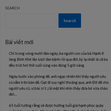
SEARCH
Search
Bài viết mới
Chỉ trong vòng mười lăm ngày, ba người con của bà Hạnh ở
làng Bình Khê lần lượt lâm bệnh rồi qua đời, kỳ lạ nhất là cả ba
đều trút hơi thở cuối cùng vào đúng 5 giờ sáng
Ngày bước vào phòng đẻ, anh ngạc nhiên khi thấy người yêu
cũ nằm trên bàn đẻ. Gạt đi suy nghĩ thoáng qua, anh Đỡ đẻ cho
người yêu cũ, vị bác sĩ t:;/ái mặt khi nhìn thấy đứa bé vừa chào
đời…
65 tuổi tưởng rằng sẽ được hưởng tuổi già hạnh phúc quây