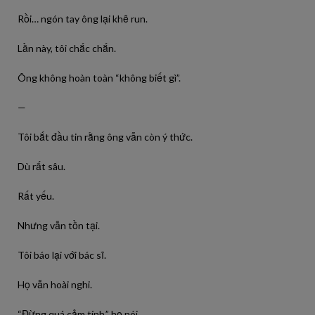
Rồi… ngón tay ông lại khẽ run.
Lần này, tôi chắc chắn.
Ông không hoàn toàn “không biết gì”.
—
Tôi bắt đầu tin rằng ông vẫn còn ý thức.
Dù rất sâu.
Rất yếu.
Nhưng vẫn tồn tại.
Tôi báo lại với bác sĩ.
Họ vẫn hoài nghi.
“Đừng quá cảm tính,” họ nói.