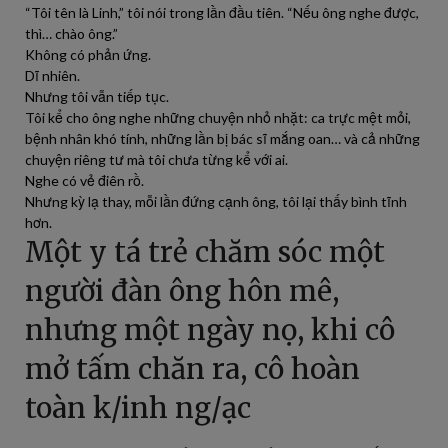
“Tôi tên là Linh,” tôi nói trong lần đầu tiên. “Nếu ông nghe được,
thì… chào ông.”
Không có phản ứng.
Dĩ nhiên.
Nhưng tôi vẫn tiếp tục.
Tôi kể cho ông nghe những chuyện nhỏ nhặt: ca trực mệt mỏi,
bệnh nhân khó tính, những lần bị bác sĩ mắng oan… và cả những
chuyện riêng tư mà tôi chưa từng kể với ai.
Nghe có vẻ điên rồ.
Nhưng kỳ lạ thay, mỗi lần đứng cạnh ông, tôi lại thấy bình tĩnh
hơn.
Một y tá trẻ chăm sóc một
người đàn ông hôn mê,
nhưng một ngày nọ, khi cô
mở tấm chăn ra, cô hoàn
toàn k/inh ng/ạc