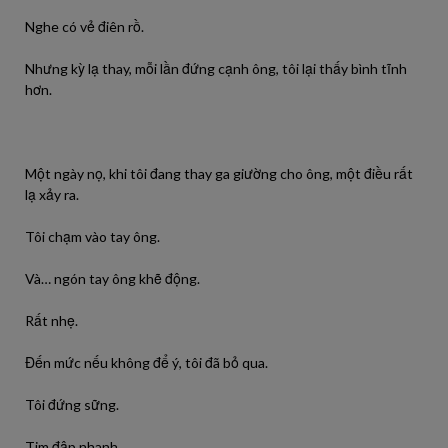
Nghe có vẻ điên rồ.
Nhưng kỳ lạ thay, mỗi lần đứng cạnh ông, tôi lại thấy bình tĩnh
hơn.
Một ngày nọ, khi tôi đang thay ga giường cho ông, một điều rất
lạ xảy ra.
Tôi chạm vào tay ông.
Và… ngón tay ông khẽ động.
Rất nhẹ.
Đến mức nếu không để ý, tôi đã bỏ qua.
Tôi đứng sững.
Tim đập nhanh.