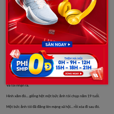
Như phiên bản của tôi… vài năm trước.
—
Tôi không nói với ai.
Không phải vì sợ.
Mà vì tôi biết… không ai tin.
Ngay cả tôi cũng không tin nổi.
Tối hôm đó, tôi về nhà, lục lại những tấm ảnh cũ.
Và tôi nhận ra.
Hình xăm đó… giống hệt một bức ảnh tôi chụp năm 19 tuổi.
Một bức ảnh tôi đã đăng lên mạng xã hội… rồi xóa đi sau đó.