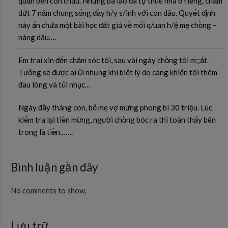
quần bên con cháu. Nhưng bà lão đã tự thuê nhà ở riêng, chấm
dứt 7 năm chung sống đầy h/y s/inh với con dâu. Quyết định
này ẩn chứa một bài học đăt giá về mối q/uan h/ệ mẹ chồng –
nàng dâu….
Em trai xin đến chăm sóc tôi, sau vài ngày chồng tôi m;;ất.
Tưởng sẽ được ai ủi nhưng khi biết lý do càng khiến tôi thêm
đau lòng và tủi nhục…
Ngày đầy tháng con, bố mẹ vợ mừng phong bì 30 triệu. Lúc
kiểm tra lại tiền mừng, người chồng bóc ra thì toàn thấy bên
trong là tiền…….
Bình luận gần đây
No comments to show.
Lưu trữ