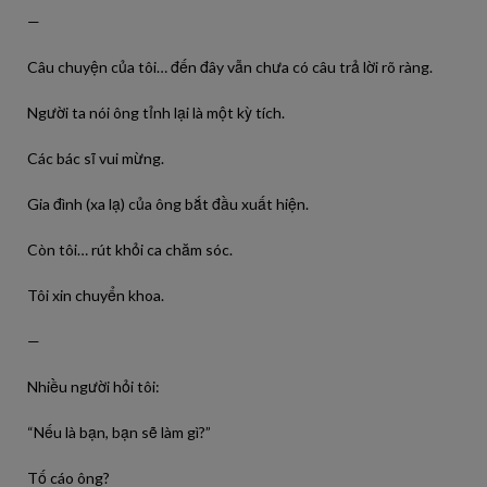
—
Câu chuyện của tôi… đến đây vẫn chưa có câu trả lời rõ ràng.
Người ta nói ông tỉnh lại là một kỳ tích.
Các bác sĩ vui mừng.
Gia đình (xa lạ) của ông bắt đầu xuất hiện.
Còn tôi… rút khỏi ca chăm sóc.
Tôi xin chuyển khoa.
—
Nhiều người hỏi tôi:
“Nếu là bạn, bạn sẽ làm gì?”
Tố cáo ông?