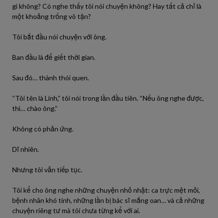
gì không? Có nghe thấy tôi nói chuyện không? Hay tất cả chỉ là
một khoảng trống vô tận?
Tôi bắt đầu nói chuyện với ông.
Ban đầu là để giết thời gian.
Sau đó… thành thói quen.
“Tôi tên là Linh,” tôi nói trong lần đầu tiên. “Nếu ông nghe được,
thì… chào ông.”
Không có phản ứng.
Dĩ nhiên.
Nhưng tôi vẫn tiếp tục.
Tôi kể cho ông nghe những chuyện nhỏ nhặt: ca trực mệt mỏi,
bệnh nhân khó tính, những lần bị bác sĩ mắng oan… và cả những
chuyện riêng tư mà tôi chưa từng kể với ai.