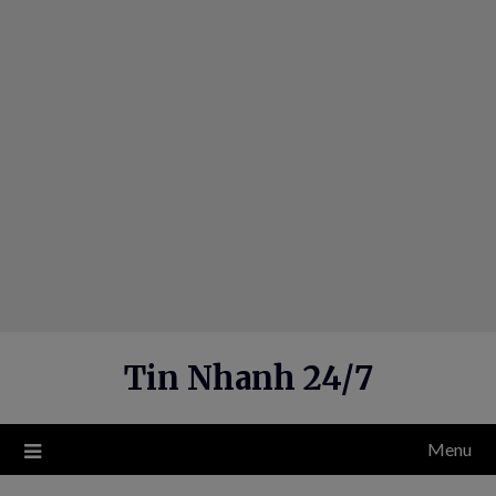
Skip
to
content
Tin Nhanh 24/7
Menu