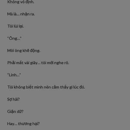
Không vô định.
Mà là… nhận ra.
Tôi lùi lại.
“Ông…”
Môi ông khẽ động.
Phải mất vài giây… tôi mới nghe rõ.
“Linh…”
Tôi không biết mình nên cảm thấy gì lúc đó.
Sợ hãi?
Giận dữ?
Hay… thương hại?