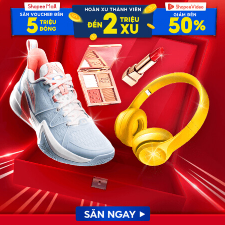
 chẩn đoán ung thư tuyến giáp. Ca mổ thành công nhưng
hiến chị sững người. Trải qua nửa năm điều trị phóng xạ,
. Thế nhưng, sau đó vài tháng, chị lại phát hiện mình có u
thiết không phải ung thư và chị cũng không bị biến chứng
i gian đó là khi biết vết mổ chân bị hoại tử năm 2020 và
khi nhận kết quả bị ung thư di căn, tôi mới lần đầu biết
mà không biết phương hướng, đầu óc cứ vô định không biết
 con đường nào khác là phải mạnh mẽ vì đằng sau còn bố
ọi phác đồ bác sĩ đưa ra. May là tôi bị tuyến giáp di căn
n viên kể.
c”, cơ thể cũng đáp ứng tốt phác đồ điều trị. Chị đã trải
t hạch, điều trị phóng xạ để ngăn chặn các tế bào ung thư