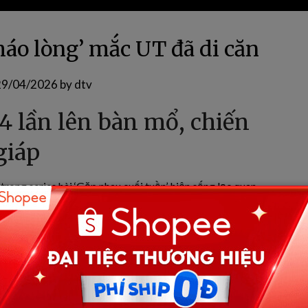
háo lòng’ mắc UT đã di căn
29/04/2026
by
dtv
4 lần lên bàn mổ, chiến
giáp
 trong series hài ‘Gặp nhau cuối tuần’, hiện sống lạc quan
 hiện tại, chị từng trải qua bốn năm “liêu xiêu” vì bệnh
hau. Cụ thể, năm 2020 chị được chẩn đoán phải mổ vì có u
t “không phải ung thư”, chị phải phẫu thuật thêm một lần