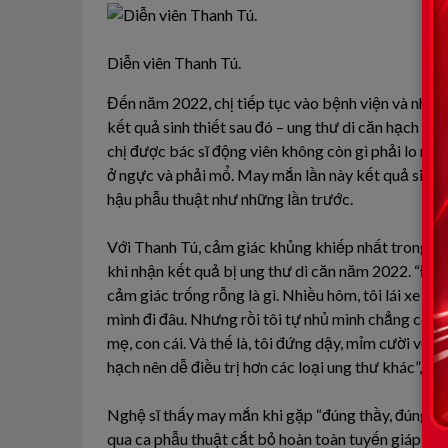
Diễn viên Thanh Tú.
Đến năm 2022, chị tiếp tục vào bệnh viện và nhận
kết quả sinh thiết sau đó – ung thư di căn hạch – k
chị được bác sĩ động viên không còn gì phải lo ngại
ở ngực và phải mổ. May mắn lần này kết quả sinh 
hậu phẫu thuật như những lần trước.
Với Thanh Tú, cảm giác khủng khiếp nhất trong thờ
khi nhận kết quả bị ung thư di căn năm 2022. “Đến 
cảm giác trống rỗng là gì. Nhiều hôm, tôi lái xe 
mình đi đâu. Nhưng rồi tôi tự nhủ mình chẳng còn
mẹ, con cái. Và thế là, tôi đứng dậy, mỉm cười với m
hạch nên dễ điều trị hơn các loại ung thư khác”, diễ
Nghệ sĩ thấy may mắn khi gặp “đúng thầy, đúng thuố
qua ca phẫu thuật cắt bỏ hoàn toàn tuyến giáp, vé