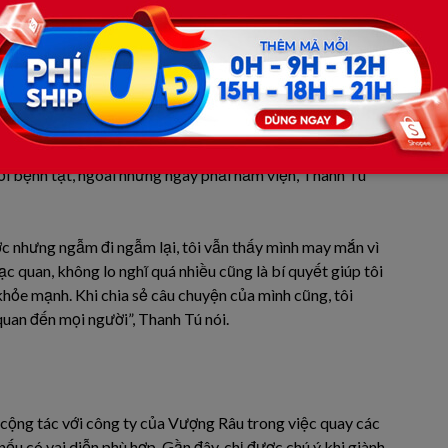
ên không kiêng khem gì, ăn uống thoải mái và đến viện
c sĩ chúc mừng vì đã chiến thắng ung thư di căn.
‘Nụ cười vàng’.
ạnh mẽ để vượt qua biến cố sức khỏe và làm chỗ dựa cho
với bệnh tật, ngoài những ngày phải nằm viện, Thanh Tú
ớc nhưng ngẫm đi ngẫm lại, tôi vẫn thấy mình may mắn vì
ạc quan, không lo nghĩ quá nhiều cũng là bí quyết giúp tôi
 khỏe mạnh. Khi chia sẻ câu chuyện của mình cũng, tôi
quan đến mọi người”, Thanh Tú nói.
, cộng tác với công ty của Vượng Râu trong việc quay các
nếu có vai diễn phù hợp. Gần đây, chị được chú ý khi giành