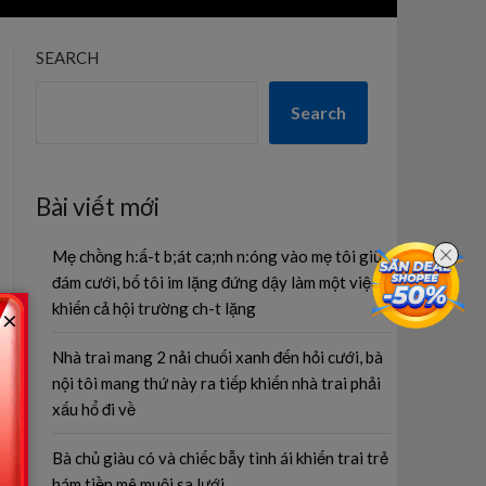
SEARCH
Search
Bài viết mới
Mẹ chồng h:ấ-t b;át ca;nh n:óng vào mẹ tôi giữa
đám cưới, bố tôi im lặng đứng dậy làm một việc
khiến cả hội trường ch-t lặng
×
Nhà trai mang 2 nải chuối xanh đến hỏi cưới, bà
nội tôi mang thứ này ra tiếp khiến nhà trai phải
xấu hổ đi về
Bà chủ giàu có và chiếc bẫy tình ái khiến trai trẻ
hám tiền mê muội sa lưới