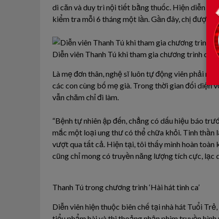
di căn và duy trì nội tiết bằng thuốc. Hiện diễn vi
kiểm tra mỗi 6 tháng một lần. Gần đây, chị được bá
Diễn viên Thanh Tú khi tham gia chương trình của 
Là mẹ đơn thân, nghệ sĩ luôn tự động viên phải m
các con cùng bố mẹ già. Trong thời gian đối diện 
vẫn chăm chỉ đi làm.
“Bệnh tự nhiên ập đến, chẳng có dấu hiệu báo trư
mắc một loại ung thư có thể chữa khỏi. Tinh thần l
vượt qua tất cả. Hiện tại, tôi thấy mình hoàn toàn
cũng chỉ mong có truyền năng lượng tích cực, lạc 
Thanh Tú trong chương trình ‘Hài hát tình ca’
Diễn viên hiện thuộc biên chế tại nhà hát Tuổi Trẻ
tiểu phẩm hài và thi thoảng nhận phim truyền hình 