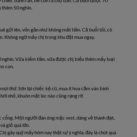
 chiếc bánh rán, bế con ra chợ bán. Cả buổi được 70
ả thêm 50 nghìn.
uê gửi lên, vốn gần như không mất tiền. Cả buổi tối, cô
n. Không ngờ mấy chị trong khu đặt mua ngay.
50 nghìn. Vừa kiếm tiền, vừa được chị biếu thêm mấy loại
ho con.
mọi thứ. Sơn lại chiếc kệ cũ, mua ít hoa cắm vào bình
hơi nhỏ, khuôn mặt lúc nào cũng rạng rỡ.
c cổng. Một người đàn ông mặc vest, dáng vẻ thành đạt,
và giỏ quà lớn.
 Chị gây quỹ mấy hôm nay thật sự ý nghĩa, đây là chút quà