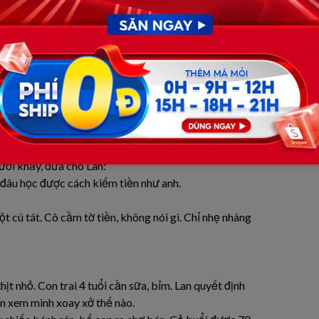
 càng đôi co, anh càng có cớ để miệt thị.
nh không gọi về thường xuyên được đâu.
h đã lên kế hoạch đi biển với người tình kém mình 10 tuổi
rọng đã đặt, nhà hàng hạng sang đã lên danh sách. Anh
 nhà thấy vợ mặc quần áo cũ, tóc búi rối, tay bế con.
cười khẩy, đưa cho Lan:
t đâu học được cách kiếm tiền như anh.
t cú tát. Cô cầm tờ tiền, không nói gì. Chỉ nhẹ nhàng
hịt nhỏ. Con trai 4 tuổi cần sữa, bỉm. Lan quyết định
n xem mình xoay xở thế nào.