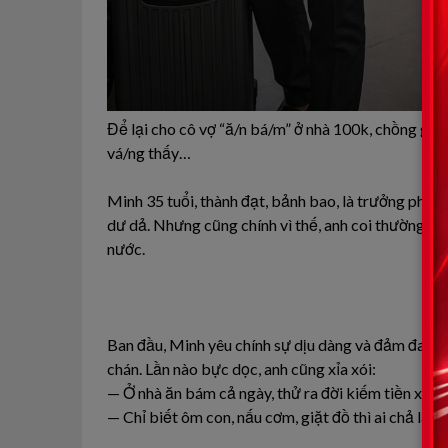
Để lại cho cô vợ “ă/n bá/m” ở nhà 100k, chồng gi/ả 
vá/ng thấy…
Minh 35 tuổi, thành đạt, bảnh bao, là trưởng phòn
dư dả. Nhưng cũng chính vì thế, anh coi thường L
nước.
Ban đầu, Minh yêu chính sự dịu dàng và đảm đang 
chán. Lần nào bực dọc, anh cũng xỉa xói:
— Ở nhà ăn bám cả ngày, thử ra đời kiếm tiền xem 
— Chỉ biết ôm con, nấu cơm, giặt đồ thì ai chả làm