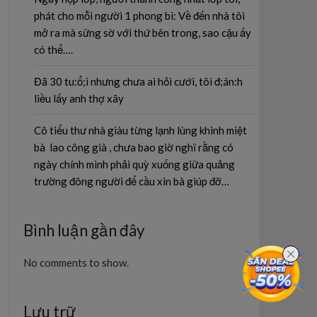
phát cho mỗi người 1 phong bì: Về đến nhà tôi
mở ra mà sững sờ với thứ bên trong, sao cậu ấy
có thể….
Đã 30 tu:ổ;i nhưng chưa ai hỏi cưới, tôi đ;án:h
liều lấy anh thợ xây
Cô tiểu thư nhà giàu từng lạnh lùng khinh miệt
bà lao công già , chưa bao giờ nghĩ rằng có
ngày chính mình phải quỳ xuống giữa quảng
trường đông người để cầu xin bà giúp đỡ…
Bình luận gần đây
No comments to show.
Lưu trữ