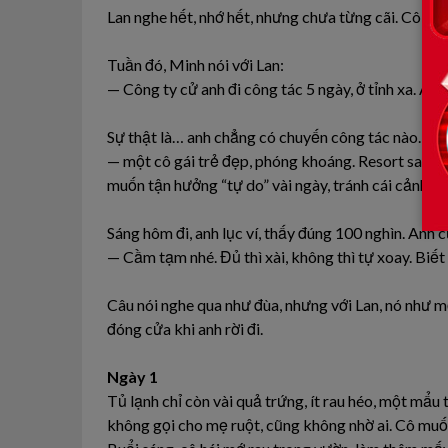
Lan nghe hết, nhớ hết, nhưng chưa từng cãi. Cô biết
Tuần đó, Minh nói với Lan:
— Công ty cử anh đi công tác 5 ngày, ở tỉnh xa. A
Sự thật là… anh chẳng có chuyến công tác nào. Min
— một cô gái trẻ đẹp, phóng khoáng. Resort sang t
muốn tận hưởng “tự do” vài ngày, tránh cái cảnh về
Sáng hôm đi, anh lục ví, thấy đúng 100 nghìn. Anh 
— Cầm tạm nhé. Đủ thì xài, không thì tự xoay. Biế
Câu nói nghe qua như đùa, nhưng với Lan, nó như mộ
đóng cửa khi anh rời đi.
Ngày 1
Tủ lạnh chỉ còn vài quả trứng, ít rau héo, một mẩu t
không gọi cho mẹ ruột, cũng không nhờ ai. Cô muố