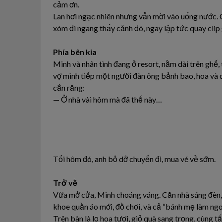
cảm ơn.
Lan hơi ngạc nhiên nhưng vẫn mời vào uống nước. C
xóm đi ngang thấy cảnh đó, ngay lập tức quay clip
Phía bên kia
Minh và nhân tình đang ở resort, nằm dài trên ghế
vợ mình tiếp một người đàn ông bảnh bao, hoa và q
cắn răng:
— Ở nhà vài hôm mà đã thế này…
Tối hôm đó, anh bỏ dở chuyến đi, mua vé về sớm.
Trở về
Vừa mở cửa, Minh choáng váng. Căn nhà sáng đèn, s
khoe quần áo mới, đồ chơi, và cả “bánh mẹ làm ngo
Trên bàn là lọ hoa tươi, giỏ quà sang trọng, cùng tấ