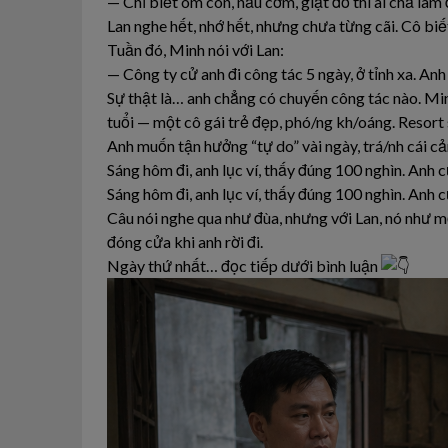
— Chỉ biết ôm con, nấu cơm, giặt đồ thì ai chả làm
Lan nghe hết, nhớ hết, nhưng chưa từng cãi. Cô biết
Tuần đó, Minh nói với Lan:
— Công ty cử anh đi công tác 5 ngày, ở tỉnh xa. A
Sự thật là… anh chẳng có chuyến công tác nào. Min
tuổi — một cô gái trẻ đẹp, phó/ng kh/oáng. Resort 
Anh muốn tận hưởng “tự do” vài ngày, trá/nh cái cả
Sáng hôm đi, anh lục ví, thấy đúng 100 nghìn. Anh 
Sáng hôm đi, anh lục ví, thấy đúng 100 nghìn. Anh c
Câu nói nghe qua như đùa, nhưng với Lan, nó như một
đóng cửa khi anh rời đi.
Ngày thứ nhất… đọc tiếp dưới bình luận