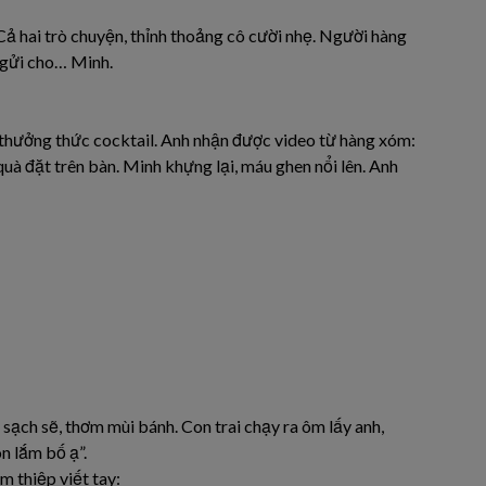
ả hai trò chuyện, thỉnh thoảng cô cười nhẹ. Người hàng
 gửi cho… Minh.
, thưởng thức cocktail. Anh nhận được video từ hàng xóm:
uà đặt trên bàn. Minh khựng lại, máu ghen nổi lên. Anh
ạch sẽ, thơm mùi bánh. Con trai chạy ra ôm lấy anh,
n lắm bố ạ”.
m thiệp viết tay: