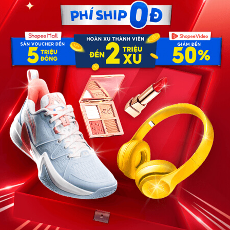
v/ờ đi công tác suốt 5 ngày, khi trở về anh ta cho/áng
g ở một công ty lớn. Thu nhập của anh đủ để cả nhà sống
an — vợ anh — người suốt ngày ở nhà chăm con, lo cơm
của Lan. Nhưng sau 5 năm hôn nhân, anh bắt đầu thấy
thế nào.
 được!