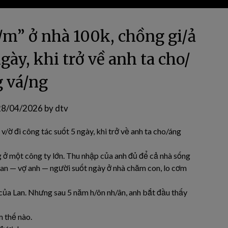
á/m” ở nhà 100k, chồng gi/ả
ngày, khi trở về anh ta cho/
 vá/ng
28/04/2026
by
dtv
v/ờ đi công tác suốt 5 ngày, khi trở về anh ta cho/áng
g ở một công ty lớn. Thu nhập của anh đủ để cả nhà sống
Lan — vợ anh — người suốt ngày ở nhà chăm con, lo cơm
của Lan. Nhưng sau 5 năm h/ôn nh/ân, anh bắt đầu thấy
m thế nào.