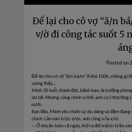
Để lại cho cô vợ “ă/n b
v/ờ đi công tác suốt 5 
áng
Posted on
Để lại cho cô vợ “ă/n bá/m” ở nhà 100k, chồng gi/ả 
vá/ng thấy…
Minh 35 tuổi, thành đạt, bảnh bao, là trưởng phòn
dư dả. Nhưng cũng chính vì thế, anh co/i thư/ờng 
nước.
Ban đầu, Minh yêu chính sự dịu dàng và đảm đang 
chá/n. Lần nào b/ực d/ọc, anh cũng x/ỉa x/ói:
— Ở nhà ăn bám cả ngày, thử ra đời kiế/m ti/ền xe