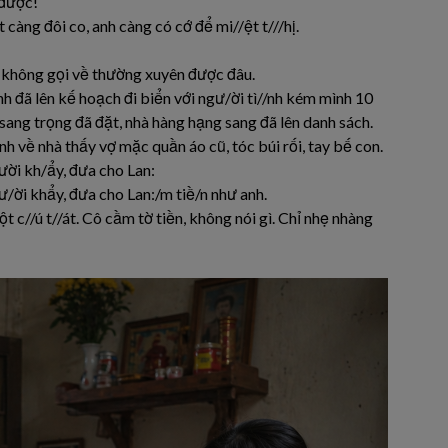
 được!
 càng đôi co, anh càng có cớ để mi//ệt t///hị.
nh không gọi về thường xuyên được đâu.
h đã lên kế hoạch đi biển với ngư/ời tì//nh kém mình 10
sang trọng đã đặt, nhà hàng hạng sang đã lên danh sách.
nh về nhà thấy vợ mặc quần áo cũ, tóc búi rối, tay bế con.
cười kh/ẩy, đưa cho Lan:
ư/ời khẩy, đưa cho Lan:/m tiề/n như anh.
 c//ú t//át. Cô cầm tờ tiền, không nói gì. Chỉ nhẹ nhàng