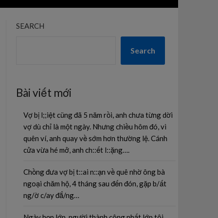
SEARCH
Search
Bài viết mới
Vợ bị l;;iệt cũng đã 5 năm rồi, anh chưa từng dời
vợ dù chỉ là một ngày. Nhưng chiều hôm đó, vì
quên ví, anh quay về sớm hơn thường lệ. Cánh
cửa vừa hé mở, anh ch::ết l::ặng….
Chồng đưa vợ bị t::ai n::ạn về quê nhờ ông bà
ngoại chăm hộ, 4 tháng sau đến đón, gặp b/ất
ng/ờ c/ay đắ/ng…
Ngày họp lớp, người thành công nhất lớp tôi,