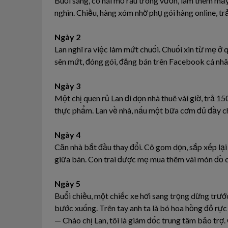
Buổi sáng, cô hái mớ rau trong vườn, làm thêm mấy
nghìn. Chiều, hàng xóm nhờ phụ gói hàng online, tr
Ngày 2
Lan nghĩ ra việc làm mứt chuối. Chuối xin từ mẹ ở q
sên mứt, đóng gói, đăng bán trên Facebook cá nhâ
Ngày 3
Một chị quen rủ Lan đi dọn nhà thuê vài giờ, trả 1
thực phẩm. Lan về nhà, nấu một bữa cơm đủ đầy c
Ngày 4
Căn nhà bắt đầu thay đổi. Cô gom dọn, sắp xếp lại 
giữa bàn. Con trai được mẹ mua thêm vài món đồ c
Ngày 5
Buổi chiều, một chiếc xe hơi sang trọng dừng trướ
bước xuống. Trên tay anh ta là bó hoa hồng đỏ rực 
— Chào chị Lan, tôi là giám đốc trung tâm bảo trợ.