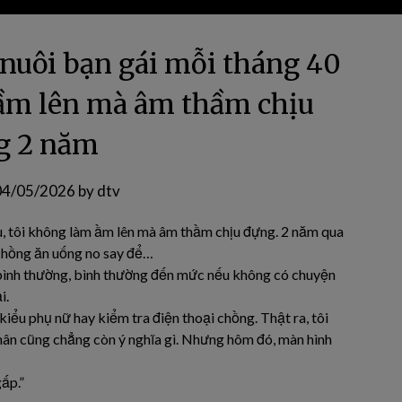
g nuôi bạn gái mỗi tháng 40
m ầm lên mà âm thầm chịu
g 2 năm
04/05/2026
by
dtv
ệu, tôi không làm ầm lên mà âm thầm chịu đựng. 2 năm qua
 chồng ăn uống no say để…
t bình thường, bình thường đến mức nếu không có chuyện
i.
kiểu phụ nữ hay kiểm tra điện thoại chồng. Thật ra, tôi
n nhân cũng chẳng còn ý nghĩa gì. Nhưng hôm đó, màn hình
:
ấp.”