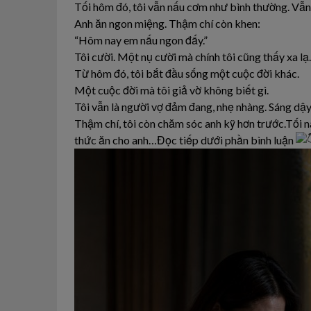
Tối hôm đó, tôi vẫn nấu cơm như bình thường. Vẫn 
Anh ăn ngon miệng. Thậm chí còn khen:
“Hôm nay em nấu ngon đấy.”
Tôi cười. Một nụ cười mà chính tôi cũng thấy xa lạ.
Từ hôm đó, tôi bắt đầu sống một cuộc đời khác.
Một cuộc đời mà tôi giả vờ không biết gì.
Tôi vẫn là người vợ đảm đang, nhẹ nhàng. Sáng dậy
Thậm chí, tôi còn chăm sóc anh kỹ hơn trước.Tối nà
thức ăn cho anh…Đọc tiếp dưới phần bình luận