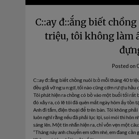
C::ay đ::ắng biết chồn
triệu, tôi không là
đựn
Posted on
C::ay đ::ắng biết chồng nuôi b:ồ mỗi tháng 40 tri
đều giả vờ ng:u n:gơ, tối nào cũng cơm rư:ợ:u hầu
Tôi phát hiện ra chồng có bồ vào một buổi tối rấ
đó xảy ra, có lẽ tôi đã quên mất ngày hôm ấy tồn tạ
Anh đi tắm, điện thoại để trên bàn. Tôi không phải 
luôn nghĩ rằng nếu đã phải lục lọi, soi mói thì hô
sáng lên. Một tin nhắn hiện ra, chỉ vỏn vẹn một câu
“Tháng này anh chuyển em sớm nhé, em đang cần g