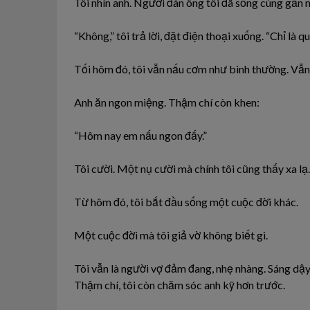
Tôi nhìn anh. Người đàn ông tôi đã sống cùng gần 
“Không,” tôi trả lời, đặt điện thoại xuống. “Chỉ là q
Tối hôm đó, tôi vẫn nấu cơm như bình thường. Vẫn 
Anh ăn ngon miệng. Thậm chí còn khen:
“Hôm nay em nấu ngon đấy.”
Tôi cười. Một nụ cười mà chính tôi cũng thấy xa lạ.
Từ hôm đó, tôi bắt đầu sống một cuộc đời khác.
Một cuộc đời mà tôi giả vờ không biết gì.
Tôi vẫn là người vợ đảm đang, nhẹ nhàng. Sáng dậy
Thậm chí, tôi còn chăm sóc anh kỹ hơn trước.