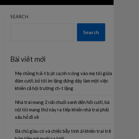
SEARCH
Search
Bài viết mới
Mẹ chồng h:ấ-t b;át ca;nh n:óng vào mẹ tôi giữa
đám cưới, bố tôi im lặng đứng dậy làm một việc
khiến cả hội trường ch-t lặng
Nhà trai mang 2 nải chuối xanh đến hỏi cưới, bà
nội tôi mang thứ này ra tiếp khiến nhà trai phải
xấu hổ đi về
Bà chủ giàu có và chiếc bẫy tình ái khiến trai trẻ
hám tiền mê muội sa lưới