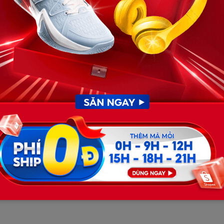
kiểu phụ nữ hay kiểm tra điện thoại chồng. Thật ra, tôi
n nhân cũng chẳng còn ý nghĩa gì. Nhưng hôm đó, màn hình
:
ấp.”
Có thể là trực giác. Có thể là một cảm giác mơ hồ nào đó
ôi. Và cũng chưa bao giờ nghĩ rằng tôi sẽ xem.