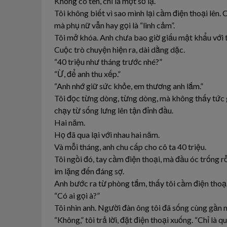
Không có tên, chỉ là một số lạ.
Tôi không biết vì sao mình lại cầm điện thoại lên. 
mà phụ nữ vẫn hay gọi là “linh cảm”.
Tôi mở khóa. Anh chưa bao giờ giấu mật khẩu với t
Cuộc trò chuyện hiện ra, dài dằng dặc.
“40 triệu như tháng trước nhé?”
“Ừ, để anh thu xếp.”
“Anh nhớ giữ sức khỏe, em thương anh lắm.”
Tôi đọc từng dòng, từng dòng, mà không thấy tức gi
chạy từ sống lưng lên tận đỉnh đầu.
Hai năm.
Họ đã qua lại với nhau hai năm.
Và mỗi tháng, anh chu cấp cho cô ta 40 triệu.
Tôi ngồi đó, tay cầm điện thoại, mà đầu óc trống 
im lặng đến đáng sợ.
Anh bước ra từ phòng tắm, thấy tôi cầm điện thoại,
“Có ai gọi à?”
Tôi nhìn anh. Người đàn ông tôi đã sống cùng gần 
“Không,” tôi trả lời, đặt điện thoại xuống. “Chỉ là q