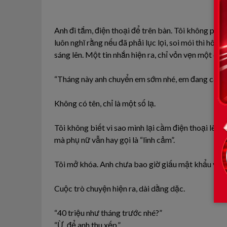
Anh đi tắm, điện thoại để trên bàn. Tôi không phải 
luôn nghĩ rằng nếu đã phải lục lọi, soi mói thì hô
sáng lên. Một tin nhắn hiện ra, chỉ vỏn vẹn một câu
“Tháng này anh chuyển em sớm nhé, em đang cần g
Không có tên, chỉ là một số lạ.
Tôi không biết vì sao mình lại cầm điện thoại lên. 
mà phụ nữ vẫn hay gọi là “linh cảm”.
Tôi mở khóa. Anh chưa bao giờ giấu mật khẩu với t
Cuộc trò chuyện hiện ra, dài dằng dặc.
“40 triệu như tháng trước nhé?”
“Ừ, để anh thu xếp.”