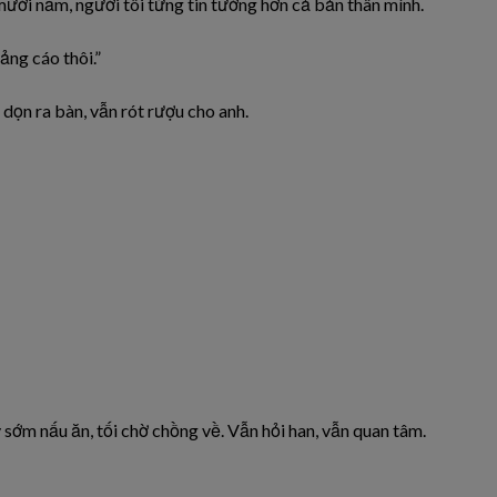
mười năm, người tôi từng tin tưởng hơn cả bản thân mình.
uảng cáo thôi.”
dọn ra bàn, vẫn rót rượu cho anh.
 sớm nấu ăn, tối chờ chồng về. Vẫn hỏi han, vẫn quan tâm.