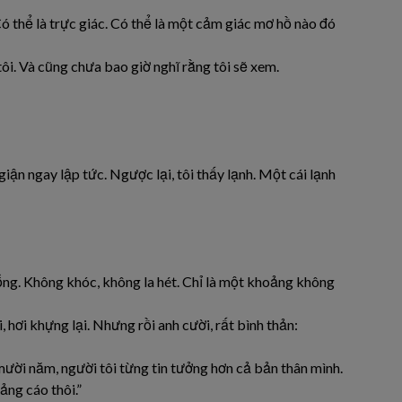
Có thể là trực giác. Có thể là một cảm giác mơ hồ nào đó
ôi. Và cũng chưa bao giờ nghĩ rằng tôi sẽ xem.
ận ngay lập tức. Ngược lại, tôi thấy lạnh. Một cái lạnh
rỗng. Không khóc, không la hét. Chỉ là một khoảng không
 hơi khựng lại. Nhưng rồi anh cười, rất bình thản:
mười năm, người tôi từng tin tưởng hơn cả bản thân mình.
uảng cáo thôi.”