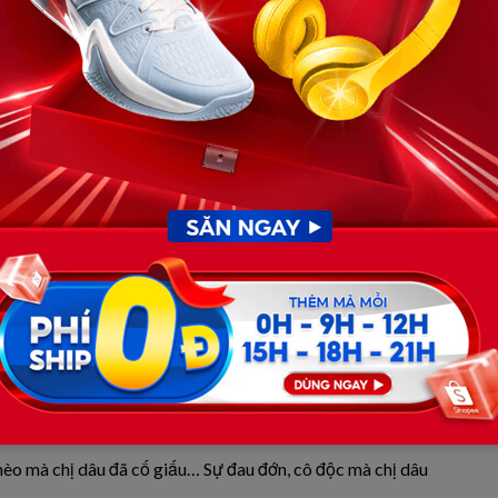
. Lá thư dường như đã được viết vội vàng, nhưng chứa
đầy rẫy sự bất lực và xót xa. Ông Bình cảm thấy tim mình
ự cảm không lành, nặng trĩu ập đến, bóp nghẹt lồng
dập, những ký ức về chị dâu hiền lành, về những ngày
m trí. Ông Bình nhắm nghiền mắt, cố gắng hít thở sâu,
dâu đã cố gắng gửi gắm lại. Ông mở mắt, tiếp tục đọc.
ột bí mật mà ông chưa từng hay biết.
âu chuyện mà chị dâu ông Bình đã giữ kín. Ông Bình chăm
ÂM TRÍ ÔNG BÌNH, KỂ CHUYỆN)**
Nhưng em không còn lựa chọn nào khác… Căn bệnh quái ác
ng giấu giếm, không muốn làm mọi người lo lắng, đặc biệt
hèo mà chị dâu đã cố giấu… Sự đau đớn, cô độc mà chị dâu
.