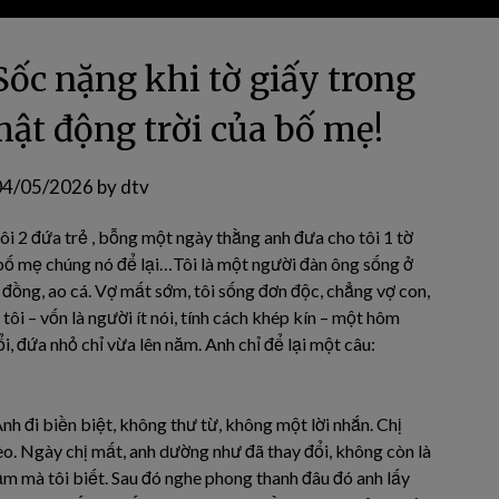
Sốc nặng khi tờ giấy trong
 mật động trời của bố mẹ!
04/05/2026
by
dtv
uôi 2 đứa trẻ , bỗng một ngày thằng anh đưa cho tôi 1 tờ
 bố mẹ chúng nó để lại…Tôi là một người đàn ông sống ở
đồng, ao cá. Vợ mất sớm, tôi sống đơn độc, chẳng vợ con,
tôi – vốn là người ít nói, tính cách khép kín – một hôm
i, đứa nhỏ chỉ vừa lên năm. Anh chỉ để lại một câu:
nh đi biền biệt, không thư từ, không một lời nhắn. Chị
o. Ngày chị mất, anh dường như đã thay đổi, không còn là
m mà tôi biết. Sau đó nghe phong thanh đâu đó anh lấy