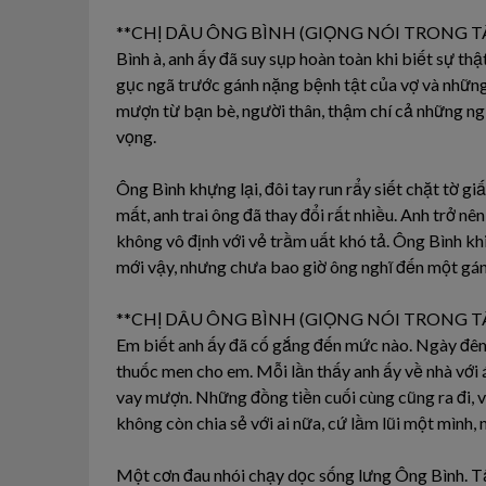
**CHỊ DÂU ÔNG BÌNH (GIỌNG NÓI TRONG T
Bình à, anh ấy đã suy sụp hoàn toàn khi biết sự th
gục ngã trước gánh nặng bệnh tật của vợ và những
mượn từ bạn bè, người thân, thậm chí cả những ng
vọng.
Ông Bình khựng lại, đôi tay run rẩy siết chặt tờ gi
mất, anh trai ông đã thay đổi rất nhiều. Anh trở nê
không vô định với vẻ trầm uất khó tả. Ông Bình khi 
mới vậy, nhưng chưa bao giờ ông nghĩ đến một gán
**CHỊ DÂU ÔNG BÌNH (GIỌNG NÓI TRONG T
Em biết anh ấy đã cố gắng đến mức nào. Ngày đêm a
thuốc men cho em. Mỗi lần thấy anh ấy về nhà với á
vay mượn. Những đồng tiền cuối cùng cũng ra đi, v
không còn chia sẻ với ai nữa, cứ lầm lũi một mình, n
Một cơn đau nhói chạy dọc sống lưng Ông Bình. Tất