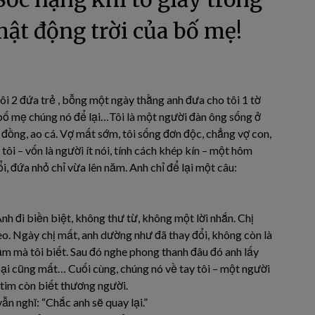
 mật động trời của bố mẹ!
uôi 2 đứa trẻ , bỗng một ngày thằng anh đưa cho tôi 1 tờ
 bố mẹ chúng nó để lại…Tôi là một người đàn ông sống ở
đồng, ao cá. Vợ mất sớm, tôi sống đơn độc, chẳng vợ con,
tôi – vốn là người ít nói, tính cách khép kín – một hôm
i, đứa nhỏ chỉ vừa lên năm. Anh chỉ để lại một câu:
nh đi biền biệt, không thư từ, không một lời nhắn. Chị
o. Ngày chị mất, anh dường như đã thay đổi, không còn là
m mà tôi biết. Sau đó nghe phong thanh đâu đó anh lấy
goại cũng mất… Cuối cùng, chúng nó về tay tôi – một người
 tim còn biết thương người.
vẫn nghĩ: “Chắc anh sẽ quay lại.”