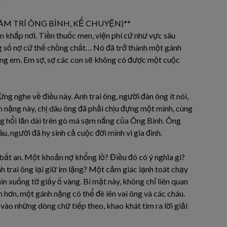
ÂM TRÍ ÔNG BÌNH, KỂ CHUYỆN)**
khắp nơi. Tiền thuốc men, viện phí cứ như vực sâu
g số nợ cứ thế chồng chất… Nó đã trở thành một gánh
hồng em. Em sợ, sợ các con sẽ không có được một cuộc
g nghe về điều này. Anh trai ông, người đàn ông ít nói,
h nặng này, chị dâu ông đã phải chịu đựng một mình, cùng
 hổi lăn dài trên gò má sạm nắng của Ông Bình. Ông
 người đã hy sinh cả cuộc đời mình vì gia đình.
ất an. Một khoản nợ khổng lồ? Điều đó có ý nghĩa gì?
 anh trai ông lại giữ im lặng? Một cảm giác lạnh toát chạy
ìn xuống tờ giấy ố vàng. Bí mật này, không chỉ liên quan
n hơn, một gánh nặng có thể đè lên vai ông và các cháu.
 vào những dòng chữ tiếp theo, khao khát tìm ra lời giải