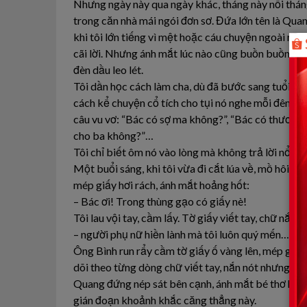
Nhưng ngày này qua ngày khác, tháng này nối tháng
trong căn nhà mái ngói đơn sơ. Đứa lớn tên là Quang
khi tôi lớn tiếng vì mệt hoặc cáu chuyện ngoài ru
cãi lời. Nhưng ánh mắt lúc nào cũng buồn buồn, nhấ
đèn dầu leo lét.
Tôi dần học cách làm cha, dù đã bước sang tuổi nă
cách kể chuyện cổ tích cho tụi nó nghe mỗi đêm. V
câu vu vơ: “Bác có sợ ma không?”, “Bác có thương 
cho ba không?”…
Tôi chỉ biết ôm nó vào lòng mà không trả lời nổi.
Một buổi sáng, khi tôi vừa đi cắt lúa về, mồ hôi nh
mép giấy hơi rách, ánh mắt hoảng hốt:
– Bác ơi! Trong thùng gạo có giấy nè!
Tôi lau vội tay, cầm lấy. Tờ giấy viết tay, chữ nắn 
– người phụ nữ hiền lành mà tôi luôn quý mến…(Còn
Ông Bình run rẩy cầm tờ giấy ố vàng lên, mép giấ
dõi theo từng dòng chữ viết tay, nắn nót nhưng nét
Quang đứng nép sát bên cạnh, ánh mắt bé thơ hoảng
gián đoạn khoảnh khắc căng thẳng này.