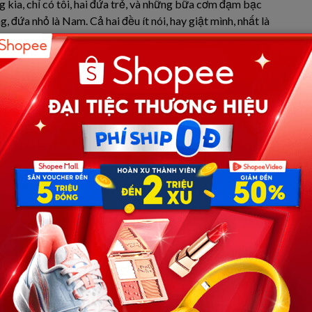
 kia, chỉ có tôi, hai đứa trẻ, và những bữa cơm đạm bạc
, đứa nhỏ là Nam. Cả hai đều ít nói, hay giật mình, nhất là
ộng. Chúng ngoan một cách lặng lẽ. Không mè nheo, không
t là vào buổi tối, khi cả ba người đã lên giường, dưới ánh
m mươi. Học cách nấu ăn có rau xanh cho trẻ con, học
à tụi nhỏ cũng dần mở lòng. Quang bắt đầu hỏi tôi những
mẹ cháu không?”, hay “Nếu cháu hư, bác có trả cháu về
ễ nhại, Quang chạy ra sân, tay cầm một tờ giấy ố vàng,
nót, nét run rẩy như của người đang khóc. Là của chị dâu tôi
 tiếp tại bình luận)
y rách đã được vuốt phẳng phiu. Đôi mắt ông căng thẳng
 chữ lại run rẩy như chính nỗi lòng của người đã khuất.
 hốt xen lẫn lo lắng nhìn bác, không dám cất lời, sợ làm