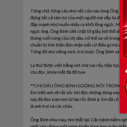
Từng chữ, từng câu như vết cứa vào lòng Ông Bình
đựng tất cả tâm tư của một người mẹ sắp lìa đời, 
đập mạnh như muốn nhảy ra khỏi lồng ngực. Một d
ngực ông. Ông Bình siết chặt tờ giấy, hơi thở dồn 
tháng cuối cùng của chị dâu, cứ thế ùa về trong tâ
chuẩn bị tinh thần đón nhận bất cứ điều gì mà chị 
Từng lời như xiềng xích, trói buộc Ông Bình vào m
Lá thư được viết bằng nét chữ run rẩy, tiếp tục c
chú đọc, khóe mắt đã đỏ hoe.
**CHỊ DÂU ÔNG BÌNH (GIỌNG NÓI TRONG T
Em biết anh sẽ rất sốc khi đọc những dòng này. 
này đã đeo bám em từ lâu rồi, Bình ạ. Em đã cố gắ
là anh trai và các cháu.
Ông Bình nhíu mày, tim thắt lại. Căn bệnh hiểm ng
phải chịu đựng một mình khiến lòng ông quặn thắt