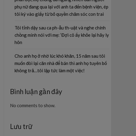
phụ nữ đang qua lại với anh ta đến bệnh viện, ép
tôi ký vào giấy từ bỏ quyền chăm sóc con trai
Tôi tỉnh dậy sau ca ph-ẫu th-uật và nghe chính
chồng mình nói với mẹ: ‘Đợi cô ấy khỏe lại hãy ly
hôn
Cho anh họ ở nhờ lúc khó khăn, 15 năm sau tôi
muốn đòi lại căn nhà để bán thì anh họ tuyên bố
không trả…tôi lập tức làm một việc!
Bình luận gần đây
No comments to show.
Lưu trữ