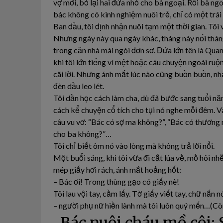
vợ mới, bỏ lại hai đứa nhỏ cho bà ngoại. Rồi bà n
bác không có kinh nghiệm nuôi trẻ, chỉ có một trái
Ban đầu, tôi định nhận nuôi tạm một thời gian. Tôi 
Nhưng ngày này qua ngày khác, tháng này nối tháng
trong căn nhà mái ngói đơn sơ. Đứa lớn tên là Quang
khi tôi lớn tiếng vì mệt hoặc cáu chuyện ngoài ru
cãi lời. Nhưng ánh mắt lúc nào cũng buồn buồn, nhấ
đèn dầu leo lét.
Tôi dần học cách làm cha, dù đã bước sang tuổi nă
cách kể chuyện cổ tích cho tụi nó nghe mỗi đêm. V
câu vu vơ: “Bác có sợ ma không?”, “Bác có thương 
cho ba không?”…
Tôi chỉ biết ôm nó vào lòng mà không trả lời nổi.
Một buổi sáng, khi tôi vừa đi cắt lúa về, mồ hôi nh
mép giấy hơi rách, ánh mắt hoảng hốt:
– Bác ơi! Trong thùng gạo có giấy nè!
Tôi lau vội tay, cầm lấy. Tờ giấy viết tay, chữ nắn 
– người phụ nữ hiền lành mà tôi luôn quý mến…(Còn
Bác nuôi cháu mồ côi: 