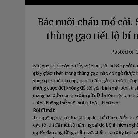
Bác nuôi cháu mồ côi: 
thùng gạo tiết lộ bí
Posted on
Mẹ qu:;a đ;ời còn bố lấy vợ khác, tôi là bác phải n
giấy giấ:;u bên trong thùng gạo, nào có ngờ được
vùng quê miền Trung, quanh năm gắn bó với ruộng 
nhưng cuộc đời không để tôi yên bình mãi. Anh trai 
mang hai đứa con trai đến gửi. Đứa lớn mới tám tuổ
– Anh không thể nuôi nổi tụi nó… Nhờ em!
Rồi đi mất.
Tôi ngỡ ngàng, nhưng không kịp hỏi thêm điều gì. A
dâu tôi thì đã mất từ năm ngoái do bệnh hiểm nghè
người đàn ông từng chăm vợ, chăm con đầy tình cả