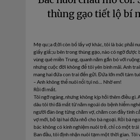
thùng gạo tiết lộ bí
Mẹ qu:;a đ;ời còn bố lấy vợ khác, tôi là bác phải n
giấy giấ:;u bên trong thùng gạo, nào có ngờ được
vùng quê miền Trung, quanh năm gắn bó với ruộng 
nhưng cuộc đời không để tôi yên bình mãi. Anh trai 
mang hai đứa con trai đến gửi. Đứa lớn mới tám tuổ
– Anh không thể nuôi nổi tụi nó… Nhờ em!
Rồi đi mất.
Tôi ngỡ ngàng, nhưng không kịp hỏi thêm điều gì. A
dâu tôi thì đã mất từ năm ngoái do bệnh hiểm nghè
người đàn ông từng chăm vợ, chăm con đầy tình cả
vợ mới, bỏ lại hai đứa nhỏ cho bà ngoại. Rồi bà n
bác không có kinh nghiệm nuôi trẻ, chỉ có một trái
Ban đầu, tôi định nhận nuôi tạm một thời gian. Tôi 