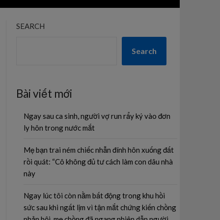
SEARCH
Search
Bài viết mới
Ngay sau ca sinh, người vợ run rẩy ký vào đơn
ly hôn trong nước mắt
Mẹ bạn trai ném chiếc nhẫn đính hôn xuống đất
rồi quát: “Cô không đủ tư cách làm con dâu nhà
này
Ngay lúc tôi còn nằm bất động trong khu hồi
sức sau khi ngất lịm vì tận mắt chứng kiến chồng
phản bội, mẹ chồng đã ngang nhiên dẫn người