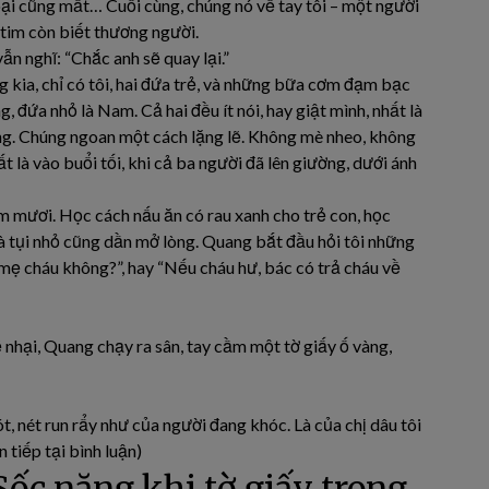
goại cũng mất… Cuối cùng, chúng nó về tay tôi – một người
 tim còn biết thương người.
vẫn nghĩ: “Chắc anh sẽ quay lại.”
 kia, chỉ có tôi, hai đứa trẻ, và những bữa cơm đạm bạc
, đứa nhỏ là Nam. Cả hai đều ít nói, hay giật mình, nhất là
ộng. Chúng ngoan một cách lặng lẽ. Không mè nheo, không
t là vào buổi tối, khi cả ba người đã lên giường, dưới ánh
m mươi. Học cách nấu ăn có rau xanh cho trẻ con, học
à tụi nhỏ cũng dần mở lòng. Quang bắt đầu hỏi tôi những
mẹ cháu không?”, hay “Nếu cháu hư, bác có trả cháu về
ễ nhại, Quang chạy ra sân, tay cầm một tờ giấy ố vàng,
nót, nét run rẩy như của người đang khóc. Là của chị dâu tôi
 tiếp tại bình luận)
Sốc nặng khi tờ giấy trong