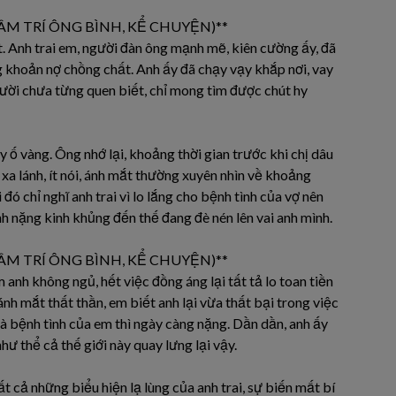
ÂM TRÍ ÔNG BÌNH, KỂ CHUYỆN)**
ật. Anh trai em, người đàn ông mạnh mẽ, kiên cường ấy, đã
 khoản nợ chồng chất. Anh ấy đã chạy vạy khắp nơi, vay
ười chưa từng quen biết, chỉ mong tìm được chút hy
ấy ố vàng. Ông nhớ lại, khoảng thời gian trước khi chị dâu
n xa lánh, ít nói, ánh mắt thường xuyên nhìn về khoảng
đó chỉ nghĩ anh trai vì lo lắng cho bệnh tình của vợ nên
h nặng kinh khủng đến thế đang đè nén lên vai anh mình.
ÂM TRÍ ÔNG BÌNH, KỂ CHUYỆN)**
nh không ngủ, hết việc đồng áng lại tất tả lo toan tiền
nh mắt thất thần, em biết anh lại vừa thất bại trong việc
à bệnh tình của em thì ngày càng nặng. Dần dần, anh ấy
hư thể cả thế giới này quay lưng lại vậy.
 cả những biểu hiện lạ lùng của anh trai, sự biến mất bí