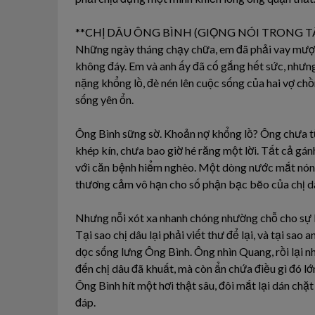
**CHỊ DÂU ÔNG BÌNH (GIỌNG NÓI TRONG T
Những ngày tháng chạy chữa, em đã phải vay mượn 
không đáy. Em và anh ấy đã cố gắng hết sức, nhưn
nặng khổng lồ, đè nén lên cuộc sống của hai vợ c
sống yên ổn.
Ông Bình sững sờ. Khoản nợ khổng lồ? Ông chưa từn
khép kín, chưa bao giờ hé răng một lời. Tất cả gán
với căn bệnh hiểm nghèo. Một dòng nước mắt nóng
thương cảm vô hạn cho số phận bạc bẽo của chị dâu,
Nhưng nỗi xót xa nhanh chóng nhường chỗ cho sự b
Tại sao chị dâu lại phải viết thư để lại, và tại sao
dọc sống lưng Ông Bình. Ông nhìn Quang, rồi lại nh
đến chị dâu đã khuất, mà còn ẩn chứa điều gì đó lớ
Ông Bình hít một hơi thật sâu, đôi mắt lại dán chặt
đáp.