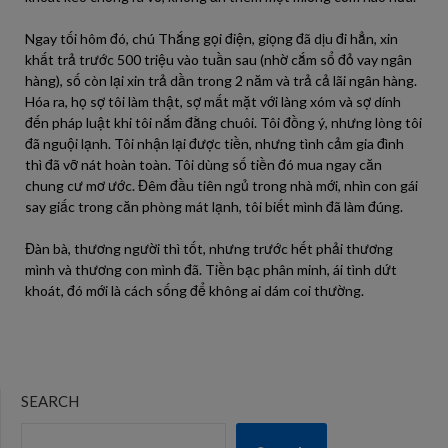
Ngay tối hôm đó, chú Thắng gọi điện, giọng đã dịu đi hẳn, xin
khất trả trước 500 triệu vào tuần sau (nhờ cắm sổ đỏ vay ngân
hàng), số còn lại xin trả dần trong 2 năm và trả cả lãi ngân hàng.
Hóa ra, họ sợ tôi làm thật, sợ mất mặt với làng xóm và sợ dính
đến pháp luật khi tôi nắm đằng chuôi. Tôi đồng ý, nhưng lòng tôi
đã nguội lạnh. Tôi nhận lại được tiền, nhưng tình cảm gia đình
thì đã vỡ nát hoàn toàn. Tôi dùng số tiền đó mua ngay căn
chung cư mơ ước. Đêm đầu tiên ngủ trong nhà mới, nhìn con gái
say giấc trong căn phòng mát lạnh, tôi biết mình đã làm đúng.
Đàn bà, thương người thì tốt, nhưng trước hết phải thương
mình và thương con mình đã. Tiền bạc phân minh, ái tình dứt
khoát, đó mới là cách sống để không ai dám coi thường.
SEARCH