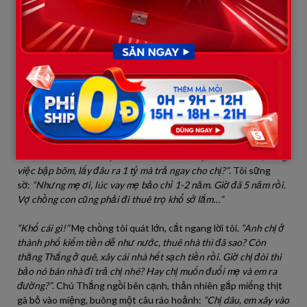
hiền từ lúc nãy.
“Con định đòi tiền ngay bây giờ à?”
bà hỏi, giọng lạnh tanh.
“Vâng
ạ, vì bên bán họ giục gấp quá…”
tôi chưa kịp nói hết câu thì bà đã
đập mạnh đôi đũa xuống bàn.
“Chị hay nhỉ? Chị là chị dâu cả mà
chị không biết thương em à? Nhà này xây lên là để thờ cúng tổ
tiên, để cho em trai chị ở. Nó vừa mới cưới vợ, con còn nhỏ, công
việc bập bõm, lấy đâu ra 1 tỷ mà trả ngay cho chị?”
. Tôi sững
sờ:
“Nhưng mẹ ơi, lúc vay mẹ bảo chỉ 1-2 năm. Giờ đã 5 năm rồi.
Vợ chồng con cũng phải đi thuê trọ khổ sở lắm…”
“Khổ cái gì!”
Mẹ chồng tôi quát lớn, cắt ngang lời tôi.
“Anh chị ở
thành phố kiếm tiền dễ như nước, thuê nhà thì đã sao? Còn
thằng Thắng ở quê, xây cái nhà hết sạch tiền rồi. Giờ chị đòi thì
bảo nó bán nhà đi trả chị nhé? Hay chị muốn đuổi mẹ và em ra
đường?”
. Chú Thắng ngồi bên cạnh, thản nhiên gắp miếng thịt
gà bỏ vào miệng, buông một câu ráo hoảnh:
“Chị dâu, em xây vào