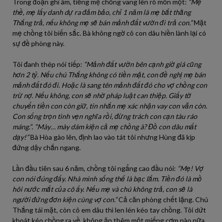
Trong đoạn ghi âm, tiếng mẹ chồng vang lên rõ mồn một:
“Mẹ
thề, mẹ lấy danh dự ra đảm bảo, chỉ 1 năm là mẹ bắt thằng
Thắng trả, nếu không mẹ sẽ bán mảnh đất vườn đi trả con.”
Mặt
mẹ chồng tôi biến sắc. Bà không ngờ cô con dâu hiền lành lại có
sự đề phòng này.
Tôi đanh thép nói tiếp:
“Mảnh đất vườn bên cạnh giờ giá cũng
hơn 2 tỷ. Nếu chú Thắng không có tiền mặt, con đề nghị mẹ bán
mảnh đất đó đi. Hoặc là sang tên mảnh đất đó cho vợ chồng con
trừ nợ. Nếu không, con sẽ nhờ pháp luật can thiệp. Giấy tờ
chuyển tiền con còn giữ, tin nhắn mẹ xác nhận vay con vẫn còn.
Con sống trọn tình vẹn nghĩa rồi, đừng trách con cạn tàu ráo
máng.”
.
“Mày… mày dám kiện cả mẹ chồng à? Đồ con dâu mất
dạy!”
Bà Hòa gào lên, định lao vào tát tôi nhưng Hùng đã kịp
đứng dậy chắn ngang.
Lần đầu tiên sau 6 năm, chồng tôi ngẩng cao đầu nói:
“Mẹ! Vợ
con nói đúng đấy. Nhà mình sống thế là bạc lắm. Tiền đó là mồ
hôi nước mắt của cô ấy. Nếu mẹ và chú không trả, con sẽ là
người đứng đơn kiện cùng vợ con.”
Cả căn phòng chết lặng. Chú
Thắng tái mặt, còn cô em dâu thì len lén kéo tay chồng. Tôi dứt
khoát kéo chồng ra về, không ăn thêm một miếng cơm nào nữa.