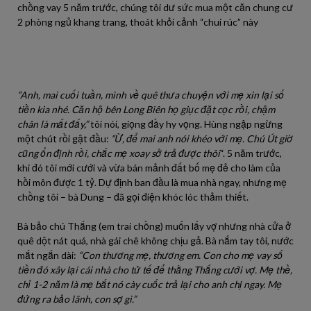
chồng vay 5 năm trước, chúng tôi dư sức mua một căn chung cư
2 phòng ngủ khang trang, thoát khỏi cảnh “chui rúc” này
“Anh, mai cuối tuần, mình về quê thưa chuyện với mẹ xin lại số
tiền kia nhé. Căn hộ bên Long Biên họ giục đặt cọc rồi, chậm
chân là mất đấy,”
tôi nói, giọng đầy hy vọng. Hùng ngập ngừng
một chút rồi gật đầu:
“Ừ, để mai anh nói khéo với mẹ. Chú Út giờ
cũng ổn định rồi, chắc mẹ xoay sở trả được thôi
“. 5 năm trước,
khi đó tôi mới cưới và vừa bán mảnh đất bố mẹ đẻ cho làm của
hồi môn được 1 tỷ. Dự định ban đầu là mua nhà ngay, nhưng mẹ
chồng tôi – bà Dung – đã gọi điện khóc lóc thảm thiết.
Bà bảo chú Thắng (em trai chồng) muốn lấy vợ nhưng nhà cửa ở
quê dột nát quá, nhà gái chê không chịu gả. Bà nắm tay tôi, nước
mắt ngắn dài:
“Con thương mẹ, thương em. Con cho mẹ vay số
tiền đó xây lại cái nhà cho tử tế để thằng Thắng cưới vợ. Mẹ thề,
chỉ 1-2 năm là mẹ bắt nó cày cuốc trả lại cho anh chị ngay. Mẹ
đứng ra bảo lãnh, con sợ gì.”