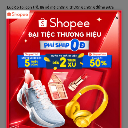
Lúc đó tôi còn trẻ, lại nể mẹ chồng, thương chồng đứng giữa
khó xử, nên tôi gật đầu đưa tiền. Tôi không lấy lãi, cũng chẳng
×
bắt ký giấy nợ vì nghĩ “người một nhà ai lừa ai bao giờ”. Thế là
căn nhà 3 tầng lầu mọc lên hoành tráng nhất xóm. Chú Thắng
cưới vợ, sống sung túc trong căn nhà xây bằng tiền của tôi. Còn
vợ chồng tôi vẫn bám trụ lại thành phố trong căn phòng trọ ẩm
thấp.
Sáng hôm sau, vợ chồng tôi bắt xe về quê. Nhìn ngôi nhà bề thế,
sân lát gạch đỏ au, bên trong đầy đủ tiện nghi từ tivi màn hình
lớn đến tủ lạnh side-by-side, lòng tôi khấp khởi mừng thầm. Nhà
cao cửa rộng thế này, chắc chắn kinh tế chú thím ấy đã khấm
khá. Bữa cơm trưa diễn ra vui vẻ cho đến khi tôi mở lời.
“Mẹ ạ, chú thím ạ… Chả là đợt này vợ chồng con tìm được căn
chung cư ưng ý quá. Con định xin lại mẹ và chú thím số tiền 1 tỷ
con cho vay ngày xưa để đặt cọc mua nhà. Cháu Nhím lớn rồi,
cần chỗ ở ổn định đi học.”
Không gian đang ồn ào bỗng chốc im
bặt. Tiếng đũa bát va chạm cũng ngưng hẳn. Mẹ chồng tôi đặt
bát cơm xuống, nụ cười trên môi tắt ngấm. Bà liếc nhìn chú
Thắng, rồi quay sang nhìn tôi với ánh mắt sắc lẹm khác hẳn vẻ