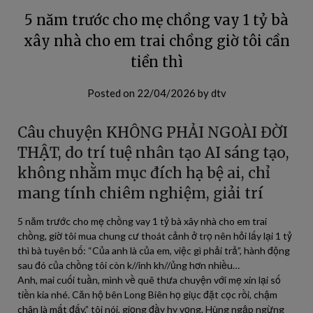
5 năm trước cho mẹ chồng vay 1 tỷ bà
xây nhà cho em trai chồng giờ tôi cần
tiền thì
Posted on
22/04/2026
by
dtv
Câu chuyện KHÔNG PHẢI NGOÀI ĐỜI
THẬT, do trí tuệ nhân tạo AI sáng tạo,
không nhằm mục đích hạ bệ ai, chỉ
mang tính chiêm nghiệm, giải trí
5 năm trước cho mẹ chồng vay 1 tỷ bà xây nhà cho em trai
chồng, giờ tôi mua chung cư thoát cảnh ở trọ nên hỏi lấy lại 1 tỷ
thì bà tuyên bố: “Của anh là của em, việc gì phải trả”, hành động
sau đó của chồng tôi còn k//inh kh//ủng hơn nhiều…
Anh, mai cuối tuần, mình về quê thưa chuyện với mẹ xin lại số
tiền kia nhé. Căn hộ bên Long Biên họ giục đặt cọc rồi, chậm
chân là mất đấy,” tôi nói, giọng đầy hy vọng. Hùng ngập ngừng