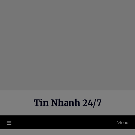
Skip
to
content
Tin Nhanh 24/7
Menu