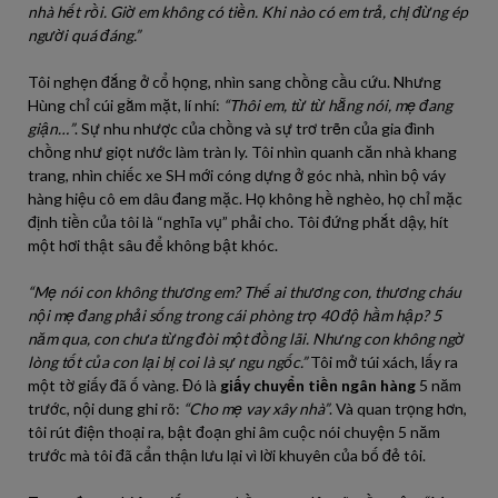
nhà hết rồi. Giờ em không có tiền. Khi nào có em trả, chị đừng ép
người quá đáng.”
Tôi nghẹn đắng ở cổ họng, nhìn sang chồng cầu cứu. Nhưng
Hùng chỉ cúi gằm mặt, lí nhí:
“Thôi em, từ từ hẵng nói, mẹ đang
giận…”
. Sự nhu nhược của chồng và sự trơ trẽn của gia đình
chồng như giọt nước làm tràn ly. Tôi nhìn quanh căn nhà khang
trang, nhìn chiếc xe SH mới cóng dựng ở góc nhà, nhìn bộ váy
hàng hiệu cô em dâu đang mặc. Họ không hề nghèo, họ chỉ mặc
định tiền của tôi là “nghĩa vụ” phải cho. Tôi đứng phắt dậy, hít
một hơi thật sâu để không bật khóc.
“Mẹ nói con không thương em? Thế ai thương con, thương cháu
nội mẹ đang phải sống trong cái phòng trọ 40 độ hầm hập? 5
năm qua, con chưa từng đòi một đồng lãi. Nhưng con không ngờ
lòng tốt của con lại bị coi là sự ngu ngốc.”
Tôi mở túi xách, lấy ra
một tờ giấy đã ố vàng. Đó là
giấy chuyển tiền ngân hàng
5 năm
trước, nội dung ghi rõ:
“Cho mẹ vay xây nhà”
. Và quan trọng hơn,
tôi rút điện thoại ra, bật đoạn ghi âm cuộc nói chuyện 5 năm
trước mà tôi đã cẩn thận lưu lại vì lời khuyên của bố đẻ tôi.