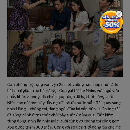
Căn phòng trọ rộng vỏn vẹn 25 mét vuông hầm hập như cái lò
bát quái giữa trưa hè Hà Nội. Con gái tôi, bé Nhím, vừa ngủ vừa
quấy khóc vì nóng, dù chiếc quạt điện đã bật hết công suất.
Nhìn con nổi rôm sảy đầy người, tôi ứa nước mắt. Tôi quay sang
nhìn Hùng – chồng tôi, đang ngồi đếm lại xấp tiền lẻ. Chúng tôi
đã sống cảnh ở trọ chật chội này suốt 6 năm qua. Tiết kiệm
từng đồng, nhịn ăn nhịn mặc, cuối cùng vợ chồng tôi cũng gom
góp được thêm 800 triệu. Cộng với số tiền 1 tỷ đồng tôi cho mẹ