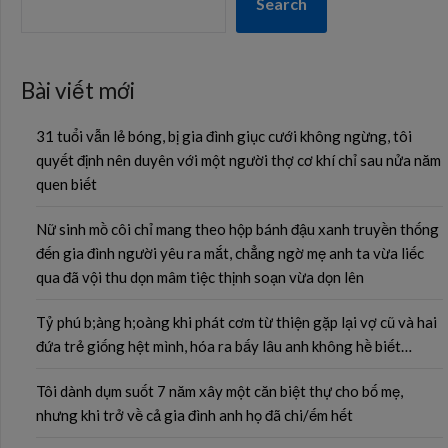
Search
Bài viết mới
31 tuổi vẫn lẻ bóng, bị gia đình giục cưới không ngừng, tôi
quyết định nên duyên với một người thợ cơ khí chỉ sau nửa năm
quen biết
Nữ sinh mồ côi chỉ mang theo hộp bánh đậu xanh truyền thống
đến gia đình người yêu ra mắt, chẳng ngờ mẹ anh ta vừa liếc
qua đã vội thu dọn mâm tiệc thịnh soạn vừa dọn lên
Tỷ phú b;àng h;oàng khi phát cơm từ thiện gặp lại vợ cũ và hai
đứa trẻ giống hệt mình, hóa ra bấy lâu anh không hề biết…
Tôi dành dụm suốt 7 năm xây một căn biệt thự cho bố mẹ,
nhưng khi trở về cả gia đình anh họ đã chi/ếm hết