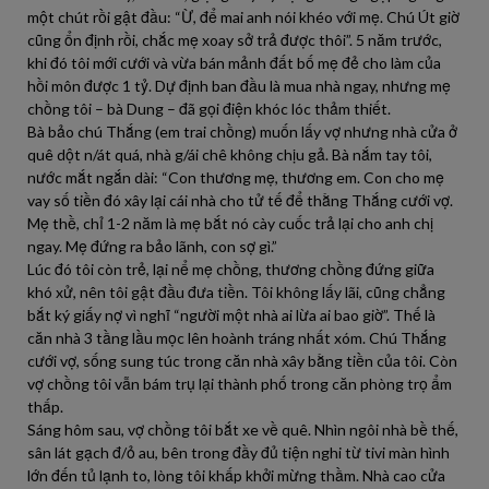
một chút rồi gật đầu: “Ừ, để mai anh nói khéo với mẹ. Chú Út giờ
cũng ổn định rồi, chắc mẹ xoay sở trả được thôi”. 5 năm trước,
khi đó tôi mới cưới và vừa bán mảnh đất bố mẹ đẻ cho làm của
hồi môn được 1 tỷ. Dự định ban đầu là mua nhà ngay, nhưng mẹ
chồng tôi – bà Dung – đã gọi điện khóc lóc thảm thiết.
Bà bảo chú Thắng (em trai chồng) muốn lấy vợ nhưng nhà cửa ở
quê dột n/át quá, nhà g/ái chê không chịu gả. Bà nắm tay tôi,
nước mắt ngắn dài: “Con thương mẹ, thương em. Con cho mẹ
vay số tiền đó xây lại cái nhà cho tử tế để thằng Thắng cưới vợ.
Mẹ thề, chỉ 1-2 năm là mẹ bắt nó cày cuốc trả lại cho anh chị
ngay. Mẹ đứng ra bảo lãnh, con sợ gì.”
Lúc đó tôi còn trẻ, lại nể mẹ chồng, thương chồng đứng giữa
khó xử, nên tôi gật đầu đưa tiền. Tôi không lấy lãi, cũng chẳng
bắt ký giấy nợ vì nghĩ “người một nhà ai lừa ai bao giờ”. Thế là
căn nhà 3 tầng lầu mọc lên hoành tráng nhất xóm. Chú Thắng
cưới vợ, sống sung túc trong căn nhà xây bằng tiền của tôi. Còn
vợ chồng tôi vẫn bám trụ lại thành phố trong căn phòng trọ ẩm
thấp.
Sáng hôm sau, vợ chồng tôi bắt xe về quê. Nhìn ngôi nhà bề thế,
sân lát gạch đ/ỏ au, bên trong đầy đủ tiện nghi từ tivi màn hình
lớn đến tủ lạnh to, lòng tôi khấp khởi mừng thầm. Nhà cao cửa