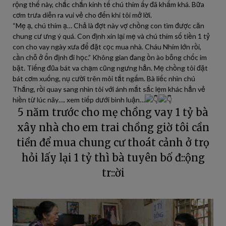
rộng thế này, chắc chắn kinh tế chú thím ấy đã khấm khá. Bữa
cơm trưa diễn ra vui vẻ cho đến khi tôi mở lời.
“Mẹ ạ, chú thím ạ… Chả là đợt này vợ chồng con tìm được căn
chung cư ưng ý quá. Con định xin lại mẹ và chú thím số tiền 1 tỷ
con cho vay ngày xưa để đặt cọc mua nhà. Cháu Nhím lớn rồi,
cần chỗ ở ổn định đi học.” Không gian đang ồn ào bỗng chốc im
bặt. Tiếng đũa bát va chạm cũng ngưng hẳn. Mẹ chồng tôi đặt
bát cơm xuống, nụ cười trên môi tắt ngấm. Bà liếc nhìn chú
Thắng, rồi quay sang nhìn tôi với ánh mắt sắc lẹm khác hẳn vẻ
hiền từ lúc nãy…. xem tiếp dưới bình luận…
5 năm trước cho mẹ chồng vay 1 tỷ bà
xây nhà cho em trai chồng giờ tôi cần
tiền để mua chung cư thoát cảnh ở trọ
hỏi lấy lại 1 tỷ thì bà tuyên bố đ::ộng
tr::ời